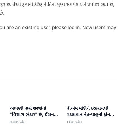
 છે. તેઓ ટ્રમ્પની ટેરિફ નીતિના મુખ્ય સમર્થક અને પ્રમોટર રહ્યા છે,
 છે.
you are an existing user, please log in. New users may
આપણી પાસે શસ્ત્રોનો
પીએમ મોદીને ઇઝરાયલી
આંતરરાષ્ટ્રીય
આંતરરાષ્ટ્રીય
ી
"વિશાળ ભંડાર" છે, ઈરાન
વડાપ્રધાન નેતન્યાહૂનો ફોન
"ગરીબ" છે, ટ્રમ્પનું નિવેદન
આવ્યો
8 કલાક પહેલા
1 દિવસ પહેલા