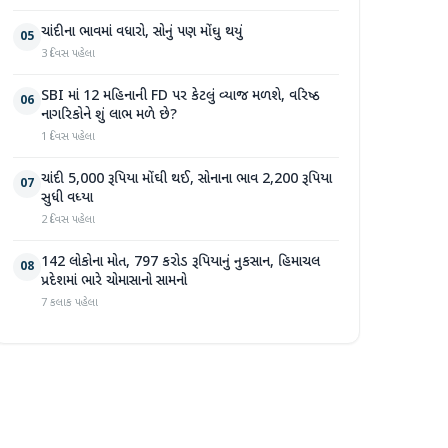
ચાંદીના ભાવમાં વધારો, સોનું પણ મોંઘુ થયું
05
3 દિવસ પહેલા
SBI માં 12 મહિનાની FD પર કેટલું વ્યાજ મળશે, વરિષ્ઠ
06
નાગરિકોને શું લાભ મળે છે?
1 દિવસ પહેલા
ચાંદી 5,000 રૂપિયા મોંઘી થઈ, સોનાના ભાવ 2,200 રૂપિયા
07
સુધી વધ્યા
2 દિવસ પહેલા
142 લોકોના મોત, 797 કરોડ રૂપિયાનું નુકસાન, હિમાચલ
08
પ્રદેશમાં ભારે ચોમાસાનો સામનો
7 કલાક પહેલા