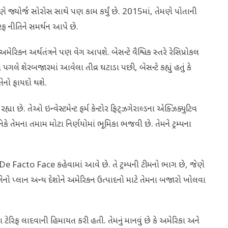
મણે જ્યોર્જ સોરોસ સાથે પણ કામ કર્યું છે. 2015માં, તેમણે પોતાની
ેરિફ નીતિને સમર્થન આપે છે.
તુ અમેરિકન અર્થતંત્રને પણ વેગ આપશે. બેસન્ટે વૈશ્વિક સ્તરે રેસિપ્રોકલ
પગલે શેરબજારમાં આવેલા તીવ્ર ઘટાડા પછી, બેસન્ટે કહ્યું હતું કે
તેનો ફાયદો થશે.
યા છે. તેઓ ઇન્વેસ્ટમેન્ટ ફર્મ કેન્ટોર ફિટ્ઝગેરાલ્ડના એક્ઝિક્યુટિવ
ટનિકે તેમના તમામ મોટા નિર્ણયોમાં ભૂમિકા ભજવી છે. તેમને ટ્રમ્પના
ફના De Facto Face કહેવામાં આવે છે. તે ટ્રમ્પની ટીમનો ભાગ છે, જેણે
અંગેનો પ્લાન અન્ય દેશોને અમેરિકન ઉત્પાદનો માટે તેમના બજારો ખોલવા
ા ટેરિફ લાદવાની હિમાયત કરી હતી. તેમનું માનવું છે કે અમેરિકા અને