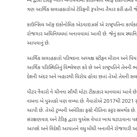
મ્પ દ્વારા ટેરિફ પ્લાન બનાવવામાં કાઉન્સિલ ઓફ ઈકોનોમિક
ત્રણ આર્થિક સલાહકારોએ ટેરિફની રૂપરેખા તૈયાર કરી હતી જે
કાઉન્સિલ ઑફ ઇકોનોમિક એડવાઇઝર્સ એ રાષ્ટ્રપતિના કાર્યકાર
રોજગાર અધિનિયમમાં બનાવવામાં આવી છે. જેનું કામ સ્થાનિક 
આપવાનું છે.
આર્થિક સલાહકારો પરિષદના અધ્યક્ષ સ્ટીફન મીરાન અને પિ
આર્થિક પરિસ્થિતિનું વિશ્લેષણ કરે છે અને રાષ્ટ્રપતિને તેમની
દેશની અંદર અને બહારથી વિરોધ હોવા છતાં તેઓ તેમની સલ
પીટર નૈવારો ને ચીનના સૌથી મોટા ટીકાકાર માનવામાં આવે છે
નામના બે પુસ્તકો પણ લખ્યા છે. નૈવારોએ 2017થી 2021 સુધી
આપી છે. તેઓ ટ્રમ્પની અમેરિકા ફર્સ્ટ નીતિના કટ્ટર સમર્થક છે
સંરક્ષણવાદ અને ટેરિફ દ્વારા યુએસ વેપાર ખાધ ઘટાડવાના પક્
આપશે અને વિદેશી આયાતને વધુ મોંઘી બનાવીને રોજગારી 