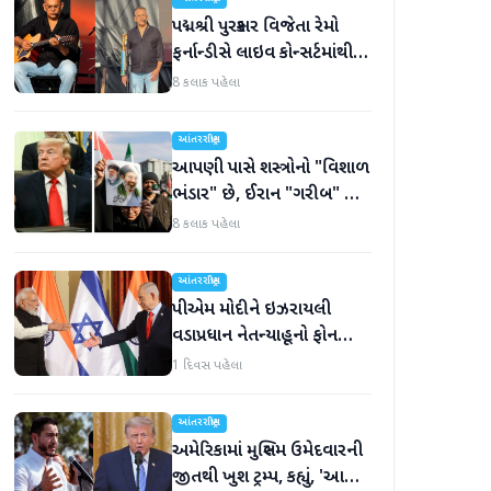
પદ્મશ્રી પુરસ્કાર વિજેતા રેમો
ફર્નાન્ડીસે લાઇવ કોન્સર્ટમાંથી
નિવૃત્તિની જાહેરાત કરી
8 કલાક પહેલા
આંતરરાષ્ટ્રીય
આપણી પાસે શસ્ત્રોનો "વિશાળ
ભંડાર" છે, ઈરાન "ગરીબ" છે,
ટ્રમ્પનું નિવેદન
8 કલાક પહેલા
આંતરરાષ્ટ્રીય
પીએમ મોદીને ઇઝરાયલી
વડાપ્રધાન નેતન્યાહૂનો ફોન
આવ્યો
1 દિવસ પહેલા
આંતરરાષ્ટ્રીય
અમેરિકામાં મુસ્લિમ ઉમેદવારની
જીતથી ખુશ ટ્રમ્પ, કહ્યું, 'આ