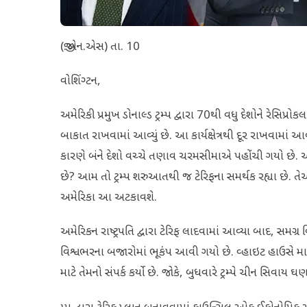
(જી.એન.એસ) તા. 10
વોશિંગ્ટન,
અમેરિકી પ્રમુખ ડોનાલ્ડ ટ્રમ્પ દ્વારા 70થી વધુ દેશોને રેસિપ
બાકાત રાખવામાં આવ્યું છે. આ કાર્યક્ષેત્રથી દૂર રાખવામાં 
કારણે બંને દેશો વચ્ચે તણાવ ચરમસીમાએ પહોંચી ગયો છે. એવ
છે? આમ તો ટ્રમ્પ શરુઆતથી જ ટેરિફના સમર્થક રહ્યા છે. તે
અમેરિકા આ અટકાવશે.
અમેરિકન રાષ્ટ્રપતિ દ્વારા ટેરિફ લાદવામાં આવ્યા બાદ, સમગ્
વિશ્વભરના બજારોમાં ભૂકંપ આવી ગયો છે. વ્હાઇટ હાઉસે 
માટે તેમનો સંપર્ક કર્યો છે. જોકે, બુધવારે ટ્રમ્પે ચીન સિવા