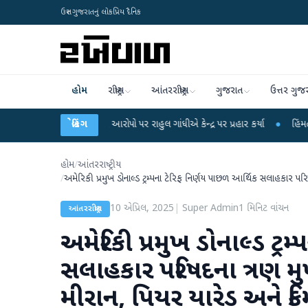
ઉત્તર ગુજરાતનું લોકપ્રિય દૈનિક
હોમ
રાષ્ટ્રીય
આંતરરાષ્ટ્રીય
ગુજરાત
ઉત્તર ગુજ
પો પર રાહુલ ગાંધીએ કેન્દ્ર પર પ્રહાર કર્યા
બ્રેકિંગ
●
હિંમતનગરમાં રહસ્યમય વાયરસ કે ચાં
હોમ
/
આંતરરાષ્ટ્રીય
/
અમેરિકી પ્રમુખ ડોનાલ્ડ ટ્રમ્પના ટેરિફ નિર્ણય પાછળ આર્થિક સલાહકાર પ
10 એપ્રિલ, 2025
|
Super Admin
1
મિનિટ વાંચન
આંતરરાષ્ટ્રીય
અમેરિકી પ્રમુખ ડોનાલ્ડ ટ્ર
સલાહકાર પરિષદના ત્રણ મુ
મીરાન, પિયર યારેડ અને ક