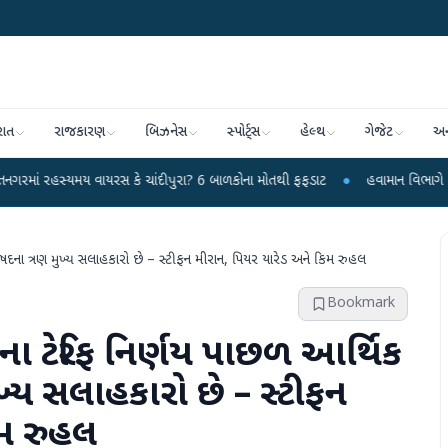
રાત
રાજકારણ
બિઝનેસ
સ્પોર્ટ્સ
હેલ્થ
ગેજેટ
અન
દીપુરા? 6 બાળકોના મોતથી ફફડાટ
●
હવામાન વિભાગે 18 રાજ્યો માટે ભારે વરસાદની 
રિષદના ત્રણ મુખ્ય સલાહકારો છે – સ્ટીફન મીરાન, પિયર યારેડ અને કિમ રુહલ
Bookmark
મ્પના ટેરિફ નિર્ણય પાછળ આર્થિક
ખ્ય સલાહકારો છે – સ્ટીફન
િમ રુહલ