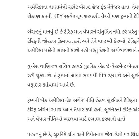
અમેરિકાના નાણામંત્રી સ્કોટ બેસન્ટ હેજ ફંડ મેનેજર હતા. તે
રોકાણ કંપની KEY સ્ક્વેર ગ્રૂપ શરુ કરી. તેઓ પણ ટ્રમ્પની ટ
બેસન્ટનું માનવું છે કે ટેરિફ માત્ર વેપારને સંતુલિત નહિ કરે પરં
ટેરિફની જોરદાર હિમાયત કરી અને તેને વાજબી ઠેરવ્યો. ટેરિફને 
અમેરિકા મંદીનો સામનો કરશે નહીં પરંતુ દેશની અર્થવ્યવસ્થાને 
યુએસ વાણિજ્ય સચિવ હાવર્ડ લુટનિક એક ઇન્વેસ્ટમેન્ટ બૅન્કર રહ્
રહી ચૂક્યા છે. તે ટ્રમ્પના લાંબા સમયથી મિત્ર રહ્યા છે અને લુ
વફાદાર કહેવામાં આવે છે.
ટ્રમ્પની ‘મેક અમેરિકા ગ્રેટ અગેન’ નીતિ હેઠળ લુટનિકને ટેરિ
ટેરિફ અંગેનો સમગ્ર પ્લાન તૈયાર કર્યો હતો. લુટનિકનો ટેરિફ 
અને વેપાર નીતિઓ બદલવા માટે દબાણ કરવાનો હતો.
મહત્વનું છે કે, લુટનિકે ચીન અને વિયેતનામ જેવા દેશો પર ઊંચ