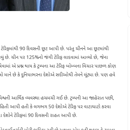
્રોકલ ટેરિફમાંથી 90 દિવસની છૂટ આપી છે. પરંતુ ચીનને આ છૂટમાંથી
આવ્યું છે. ચીન પર 125%નો જંગી ટેરિફ લાદવામાં આવ્યો છે, જેના
ામાં એ પ્રશ્ન થાય કે ટ્રમ્પના આ ટેરિફ બોમ્બના વિચાર પાછળ કોણ
ઓ માને છે કે દુનિયાભરના દેશોએ સદીઓથી તેમને લૂંટ્યા છે. પણ હવે
ર વિશ્વની આર્થિક વ્યવસ્થા હચમચી ગઈ છે. ટ્રમ્પની આ જાહેરાત પછી,
માહિતી આપી હતી કે લગભગ 50 દેશોએ ટેરિફ પર વાટાઘાટો કરવા
ય ઘણા દેશોને ટેરિફમાં 90 દિવસની રાહત આપી છે.