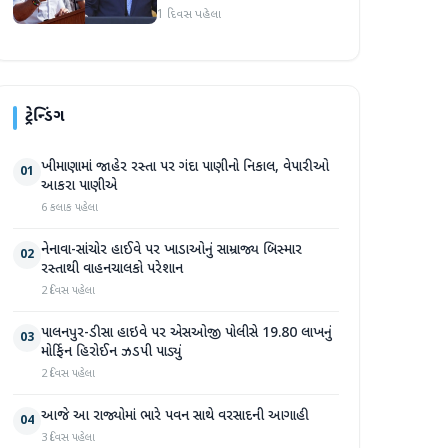
અમારા માટે સારા સમાચાર છે'
1 દિવસ પહેલા
ટ્રેન્ડિંગ
ખીમાણામાં જાહેર રસ્તા પર ગંદા પાણીનો નિકાલ, વેપારીઓ
01
આકરા પાણીએ
6 કલાક પહેલા
નેનાવા-સાંચોર હાઈવે પર ખાડાઓનું સામ્રાજ્ય બિસ્માર
02
રસ્તાથી વાહનચાલકો પરેશાન
2 દિવસ પહેલા
પાલનપુર-ડીસા હાઇવે પર એસઓજી પોલીસે 19.80 લાખનું
03
મોર્ફિન હિરોઈન ઝડપી પાડ્યું
2 દિવસ પહેલા
આજે આ રાજ્યોમાં ભારે પવન સાથે વરસાદની આગાહી
04
3 દિવસ પહેલા