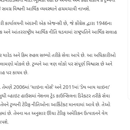
 એડવાઈઝર્સની મોટી ભૂમિકા રહી છે અથવા એમ કહી શકાય કે ટ્રમ્પના
 સમગ્ર વિશ્વની આર્થિક વ્યવસ્થાને હચમચાવી નાખશે.
ી કાર્યાલયની અંદરની એક એજન્સી છે, જે કોંગ્રેસ દ્વારા 1946ના
અને આંતરરાષ્ટ્રીય આર્થિક નીતિ ઘડવામાં રાષ્ટ્રપતિને આર્થિક સલાહ
યર યારેડ અને કિમ રુહલ સભ્યો તરીકે સેવા આપે છે. આ અધિકારીઓ
 ભલામણો મોકલે છે. ટ્રમ્પને આ ત્રણ લોકો પર સંપૂર્ણ વિશ્વાસ છે અને
ાહ પર કાયમ છે.
. તેમણે 2006માં ‘ચાઇના વોર્સ’ અને 2011માં ‘ડેથ બાય ચાઇના’
 વ્હાઇટ હાઉસમાં નેશનલ ટ્રેડ કાઉન્સિલના ડિરેક્ટર તરીકે સેવા
. તેમને ટ્રમ્પની ટેરિફ નીતિઓના આર્કિટેક્ટ માનવામાં આવે છે. તેઓ
ષમાં છે. તેમના મત અનુસાર ઊંચા ટેરિફ અમેરિકન ઉત્પાદનને વેગ
આપશે.