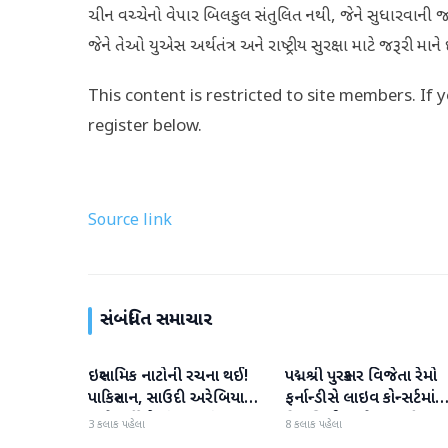
ચીન વચ્ચેનો વેપાર બિલકુલ સંતુલિત નથી, જેને સુધારવાની જરૂર
જેને તેઓ યુએસ અર્થતંત્ર અને રાષ્ટ્રીય સુરક્ષા માટે જરૂરી માને
This content is restricted to site members. If 
register below.
Source link
સંબંધિત સમાચાર
ઇસ્લામિક નાટોની રચના થઈ!
પદ્મશ્રી પુરસ્કાર વિજેતા રેમો
આંતરરાષ્ટ્રીય
આંતરરાષ્ટ્રીય
પાકિસ્તાન, સાઉદી અરેબિયા
ફર્નાન્ડીસે લાઇવ કોન્સર્ટમાંથ
અને તુર્કીએ સંયુક્ત સંરક્ષણ
નિવૃત્તિની જાહેરાત કરી
3 કલાક પહેલા
8 કલાક પહેલા
કરાર પર હસ્તાક્ષર