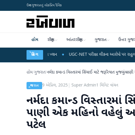
ઉત્તર ગુજરાતનું લોકપ્રિય દૈનિક
હોમ
રાષ્ટ્રીય
આંતરરાષ્ટ્રીય
ગુજરાત
ઉત્તર ગુજ
 અને ડેટા પ્લાન
●
બ્રેકિંગ
UGC-NET પરીક્ષા લીકના આરોપો પર રાહુલ ગાંધીએ કેન્દ્ર પર પ્રહાર 
હોમ
/
ગુજરાત
/
નર્મદા કમાન્ડ વિસ્તારમાં સિંચાઈ માટે જરૂરિયાત મુજબનું પાણી એક
9 એપ્રિલ, 2025
|
Super Admin
1
મિનિટ વાંચન
ગુજરાત
નર્મદા કમાન્ડ વિસ્તારમાં 
પાણી એક મહિનો વહેલું અપાશે:
પટેલ