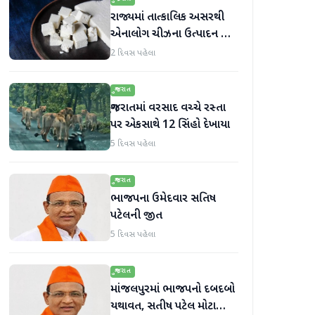
રાજ્યમાં તાત્કાલિક અસરથી
એનાલોગ ચીઝના ઉત્પાદન અને
વેચાણ પર પ્રતિબંધ.
2 દિવસ પહેલા
ગુજરાત
ગુજરાતમાં વરસાદ વચ્ચે રસ્તા
પર એકસાથે 12 સિંહો દેખાયા
5 દિવસ પહેલા
ગુજરાત
ભાજપના ઉમેદવાર સતિષ
પટેલની જીત
5 દિવસ પહેલા
ગુજરાત
માંજલપુરમાં ભાજપનો દબદબો
યથાવત, સતીષ પટેલ મોટા