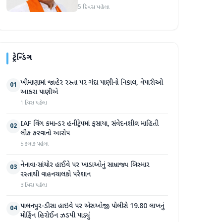
માર્જિનથી આગળ
5 દિવસ પહેલા
ટ્રેન્ડિંગ
ખીમાણામાં જાહેર રસ્તા પર ગંદા પાણીનો નિકાલ, વેપારીઓ
01
આકરા પાણીએ
1 દિવસ પહેલા
IAF વિંગ કમાન્ડર હનીટ્રેપમાં ફસાયા, સંવેદનશીલ માહિતી
02
લીક કરવાનો આરોપ
5 કલાક પહેલા
નેનાવા-સાંચોર હાઈવે પર ખાડાઓનું સામ્રાજ્ય બિસ્માર
03
રસ્તાથી વાહનચાલકો પરેશાન
3 દિવસ પહેલા
પાલનપુર-ડીસા હાઇવે પર એસઓજી પોલીસે 19.80 લાખનું
04
મોર્ફિન હિરોઈન ઝડપી પાડ્યું