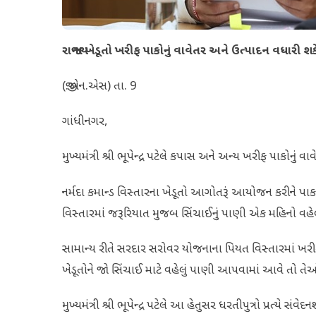
રાજ્યના ખેડૂતો ખરીફ પાકોનું વાવેતર અને ઉત્પાદન વધારી શક
(જી.એન.એસ) તા. 9
ગાંધીનગર,
મુખ્યમંત્રી શ્રી ભૂપેન્દ્ર પટેલે કપાસ અને અન્ય ખરીફ પાકોનું 
નર્મદા કમાન્ડ વિસ્તારના ખેડૂતો આગોતરૂં આયોજન કરીને પાકનું
વિસ્તારમાં જરૂરિયાત મુજબ સિંચાઈનું પાણી એક મહિનો વહેલુ
સામાન્ય રીતે સરદાર સરોવર યોજનાના પિયત વિસ્તારમાં ખર
ખેડૂતોને જો સિંચાઈ માટે વહેલું પાણી આપવામાં આવે તો તેઓ
મુખ્યમંત્રી શ્રી ભૂપેન્દ્ર પટેલે આ હેતુસર ધરતીપુત્રો પ્રત્યે 