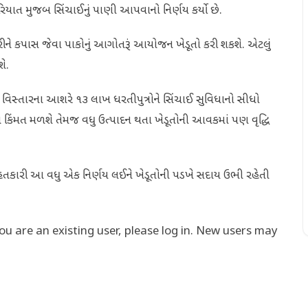
ૂરિયાત મુજબ સિંચાઈનું પાણી આપવાનો નિર્ણય કર્યો છે.
સ કરીને કપાસ જેવા પાકોનું આગોતરૂં આયોજન ખેડૂતો કરી શકશે. એટલું
ે.
િસ્તારના આશરે ૧૩ લાખ ધરતીપુત્રોને સિંચાઈ સુવિધાનો સીધો
 કિંમત મળશે તેમજ વધુ ઉત્પાદન થતા ખેડૂતોની આવકમાં પણ વૃદ્ધિ
 કિસાન હિતકારી આ વધુ એક નિર્ણય લઈને ખેડૂતોની પડખે સદાય ઉભી રહેતી
you are an existing user, please log in. New users may