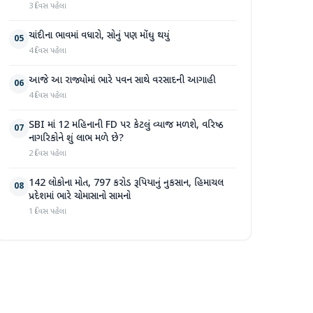
3 દિવસ પહેલા
ચાંદીના ભાવમાં વધારો, સોનું પણ મોંઘુ થયું
05
4 દિવસ પહેલા
આજે આ રાજ્યોમાં ભારે પવન સાથે વરસાદની આગાહી
06
4 દિવસ પહેલા
SBI માં 12 મહિનાની FD પર કેટલું વ્યાજ મળશે, વરિષ્ઠ
07
નાગરિકોને શું લાભ મળે છે?
2 દિવસ પહેલા
142 લોકોના મોત, 797 કરોડ રૂપિયાનું નુકસાન, હિમાચલ
08
પ્રદેશમાં ભારે ચોમાસાનો સામનો
1 દિવસ પહેલા