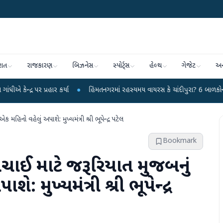
રાત
રાજકારણ
બિઝનેસ
સ્પોર્ટ્સ
હેલ્થ
ગેજેટ
અન
કર્યા
●
હિંમતનગરમાં રહસ્યમય વાયરસ કે ચાંદીપુરા? 6 બાળકોના મોતથી ફફડાટ
●
 મહિનો વહેલું અપાશે: મુખ્યમંત્રી શ્રી ભૂપેન્દ્ર પટેલ
Bookmark
સિંચાઈ માટે જરૂરિયાત મુજબનું
 મુખ્યમંત્રી શ્રી ભૂપેન્દ્ર