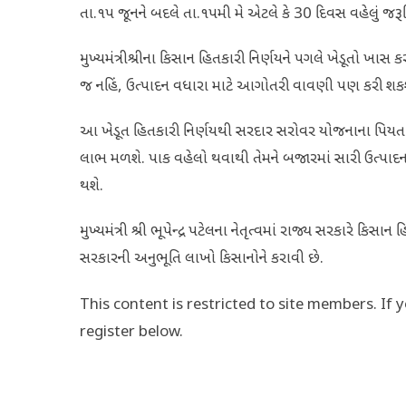
તા.૧૫ જૂનને બદલે તા.૧૫મી મે એટલે કે 30 દિવસ વહેલું જર
મુખ્યમંત્રીશ્રીના કિસાન હિતકારી નિર્ણયને પગલે ખેડૂતો ખા
જ નહિં, ઉત્પાદન વધારા માટે આગોતરી વાવણી પણ કરી શકશ
આ ખેડૂત હિતકારી નિર્ણયથી સરદાર સરોવર યોજનાના પિયત વ
લાભ મળશે. પાક વહેલો થવાથી તેમને બજારમાં સારી ઉત્પાદન
થશે.
મુખ્યમંત્રી શ્રી ભૂપેન્દ્ર પટેલના નેતૃત્વમાં રાજ્ય સરકારે
સરકારની અનુભૂતિ લાખો કિસાનોને કરાવી છે.
This content is restricted to site members. If 
register below.