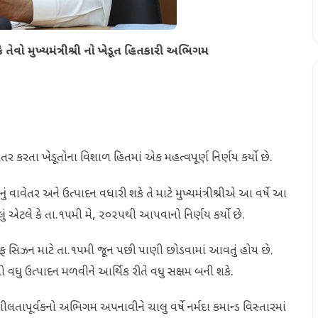
ે તેવો મુખ્યમંત્રીશ્રી નો ખેડૂત હિતકારી અભિગમ
વાવેતર કરતા ખેડૂતોના વિશાળ હિતમાં એક મહત્વપૂર્ણ નિર્ણય કર્યો છે.
 વાવેતર અને ઉત્પાદન વધારી શકે તે માટે મુખ્યમંત્રીશ્રીએ આ વર્ષે આ
ં એટલે કે તા.૧૫મી મે, ૨૦૨૫થી આપવાનો નિર્ણય કર્યો છે.
ીફ સિઝન માટે તા.૧૫મી જૂન પછી પાણી છોડવામાં આવતું હોય છે.
 વધુ ઉત્પાદન મળવીને આર્થિક રીતે વધુ સક્ષમ બની શકે.
સંવેદનશીલતાપૂર્વકનો અભિગમ અપનાવીને ચાલુ વર્ષે નર્મદા કમાન્ડ વિસ્તારમાં