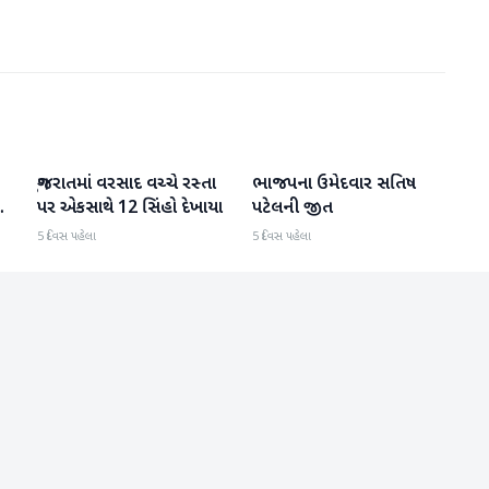
ગુજરાતમાં વરસાદ વચ્ચે રસ્તા
ભાજપના ઉમેદવાર સતિષ
ગુજરાત
ગુજરાત
પર એકસાથે 12 સિંહો દેખાયા
પટેલની જીત
5 દિવસ પહેલા
5 દિવસ પહેલા