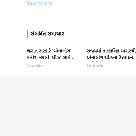
Source link
સંબંધિત સમાચાર
ગુજરાત સરકારે 'એનાલોગ'
રાજ્યમાં તાત્કાલિક અસરથી
ગુજરાત
ગુજરાત
પનીર, નકલી 'ચીઝ' સામે
એનાલોગ ચીઝના ઉત્પાદન
કાર્યવાહી કરી
અને વેચાણ પર પ્રતિબંધ.
1 દિવસ પહેલા
2 દિવસ પહેલા