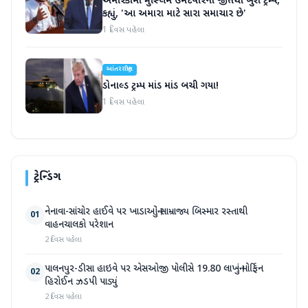
અમેરિકામાં મુસ્લિમ ઉમેદવારની જીતથી ખુશ ટ્રમ્પ,
કહ્યું, 'આ અમારા માટે સારા સમાચાર છે'
1 દિવસ પહેલા
આંતરરાષ્ટ્રીય
ડોનાલ્ડ ટ્રમ્પ માંડ માંડ બચી ગયા!
1 દિવસ પહેલા
ટ્રેન્ડિંગ
નેનાવા-સાંચોર હાઈવે પર ખાડાઓનું સામ્રાજ્ય બિસ્માર રસ્તાથી
01
વાહનચાલકો પરેશાન
2 દિવસ પહેલા
પાલનપુર-ડીસા હાઇવે પર એસઓજી પોલીસે 19.80 લાખનું મોર્ફિન
02
હિરોઈન ઝડપી પાડ્યું
2 દિવસ પહેલા