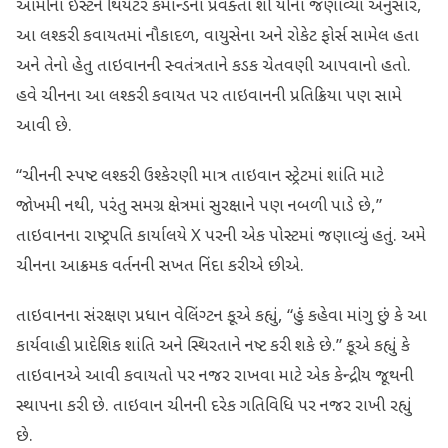
આર્મીના ઈસ્ટર્ન થિયેટર કમાન્ડના પ્રવક્તા શી યીના જણાવ્યા અનુસાર,
આ લશ્કરી કવાયતમાં નૌકાદળ, વાયુસેના અને રોકેટ ફોર્સ સામેલ હતા
અને તેનો હેતુ તાઇવાનની સ્વતંત્રતાને કડક ચેતવણી આપવાનો હતો.
હવે ચીનના આ લશ્કરી કવાયત પર તાઇવાનની પ્રતિક્રિયા પણ સામે
આવી છે.
“ચીનની સ્પષ્ટ લશ્કરી ઉશ્કેરણી માત્ર તાઇવાન સ્ટ્રેટમાં શાંતિ માટે
જોખમી નથી, પરંતુ સમગ્ર ક્ષેત્રમાં સુરક્ષાને પણ નબળી પાડે છે,”
તાઇવાનના રાષ્ટ્રપતિ કાર્યાલયે X પરની એક પોસ્ટમાં જણાવ્યું હતું. અમે
ચીનના આક્રમક વર્તનની સખત નિંદા કરીએ છીએ.
તાઇવાનના સંરક્ષણ પ્રધાન વેલિંગ્ટન કૂએ કહ્યું, “હું કહેવા માંગુ છું કે આ
કાર્યવાહી પ્રાદેશિક શાંતિ અને સ્થિરતાને નષ્ટ કરી શકે છે.” કૂએ કહ્યું કે
તાઇવાનએ આવી કવાયતો પર નજર રાખવા માટે એક કેન્દ્રીય જૂથની
સ્થાપના કરી છે. તાઇવાન ચીનની દરેક ગતિવિધિ પર નજર રાખી રહ્યું
છે.