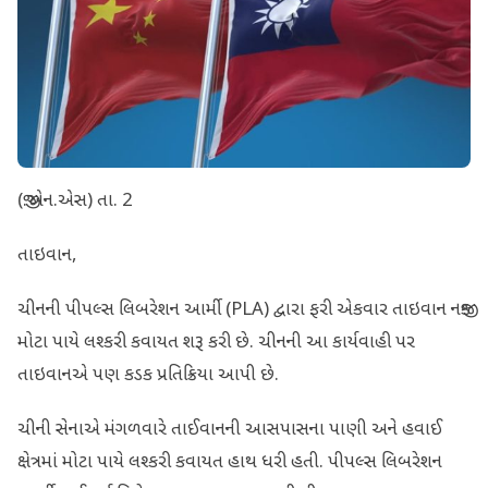
(જી.એન.એસ) તા. 2
તાઇવાન,
ચીનની પીપલ્સ લિબરેશન આર્મી (PLA) દ્વારા ફરી એકવાર તાઇવાન નજીક
મોટા પાયે લશ્કરી કવાયત શરૂ કરી છે. ચીનની આ કાર્યવાહી પર
તાઇવાનએ પણ કડક પ્રતિક્રિયા આપી છે.
ચીની સેનાએ મંગળવારે તાઈવાનની આસપાસના પાણી અને હવાઈ
ક્ષેત્રમાં મોટા પાયે લશ્કરી કવાયત હાથ ધરી હતી. પીપલ્સ લિબરેશન