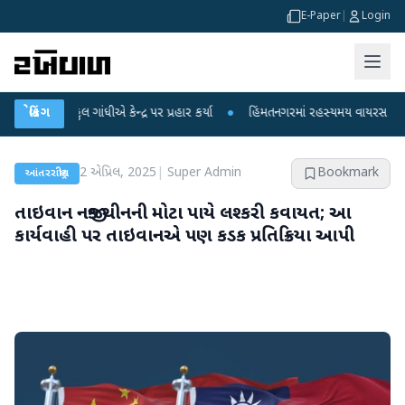
E-Paper
|
Login
લ ગાંધીએ કેન્દ્ર પર પ્રહાર કર્યા
બ્રેકિંગ
●
હિંમતનગરમાં રહસ્યમય વાયરસ કે ચાંદીપુરા? 6 
2 એપ્રિલ, 2025
|
Super Admin
Bookmark
આંતરરાષ્ટ્રીય
તાઇવાન નજીક ચીનની મોટા પાયે લશ્કરી કવાયત; આ
કાર્યવાહી પર તાઇવાનએ પણ કડક પ્રતિક્રિયા આપી