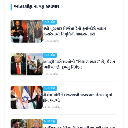
આંતરરાષ્ટ્રીય
ના વધુ સમાચાર
આંતરરાષ્ટ્રીય
પદ્મશ્રી પુરસ્કાર વિજેતા રેમો ફર્નાન્ડીસે લાઇવ
કોન્સર્ટમાંથી નિવૃત્તિની જાહેરાત કરી
3 કલાક પહેલા
આંતરરાષ્ટ્રીય
આપણી પાસે શસ્ત્રોનો "વિશાળ ભંડાર" છે, ઈરાન
"ગરીબ" છે, ટ્રમ્પનું નિવેદન
3 કલાક પહેલા
આંતરરાષ્ટ્રીય
પીએમ મોદીને ઇઝરાયલી વડાપ્રધાન નેતન્યાહૂનો
ફોન આવ્યો
21 કલાક પહેલા
આંતરરાષ્ટ્રીય