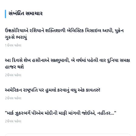
સંબંધિત સમાચાર
ઉત્તર કોરિયાએ રશિયાને શક્તિશાળી બેલિસ્ટિક મિસાઇલ આપી, યુક્રેન
આંતરરાષ્ટ્રીય
ગુસ્સે ભરાયું
1 દિવસ પહેલા
આ દિવસે શેખ હસીનાએ સત્તા ગુમાવી, બે વર્ષમાં પહેલી વાર દુનિયા સમક્ષ
આંતરરાષ્ટ્રીય
હાજર થશે
2 દિવસ પહેલા
અમેરિકન રાષ્ટ્રપતિ પર હુમલો કરવાનું વધુ એક કાવતરું!
આંતરરાષ્ટ્રીય
2 દિવસ પહેલા
"માર્ક ઝુકરબર્ગે પીએમ મોદીની માફી માંગવી જોઈએ, નહીંતર..."
આંતરરાષ્ટ્રીય
2 દિવસ પહેલા