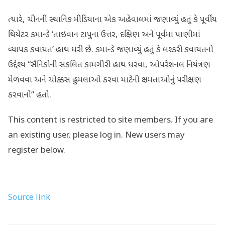
ત્યારે, ચીનની સ્થાનિક મીડિયાના એક અહેવાલમાં જણાવ્યું હતું કે પૂર્વીય
થિયેટર કમાન્ડે ‘તાઇવાન ટાપુના ઉત્તર, દક્ષિણ અને પૂર્વમાં પાણીમાં
વ્યાપક કવાયત’ હાથ ધરી છે. કમાન્ડે જણાવ્યું હતું કે લશ્કરી કવાયતનો
ઉદ્દેશ્ય “સૈનિકોની સંકલિત કામગીરી હાથ ધરવા, ઓપરેશનલ નિયંત્રણ
મેળવવા અને ચોક્કસ હુમલાઓ કરવા માટેની ક્ષમતાઓનું પરીક્ષણ
કરવાનો” હતો.
This content is restricted to site members. If you are
an existing user, please log in. New users may
register below.
Source link