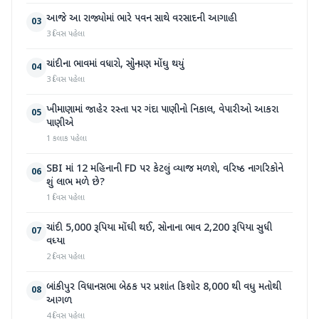
આજે આ રાજ્યોમાં ભારે પવન સાથે વરસાદની આગાહી
03
3 દિવસ પહેલા
ચાંદીના ભાવમાં વધારો, સોનું પણ મોંઘુ થયું
04
3 દિવસ પહેલા
ખીમાણામાં જાહેર રસ્તા પર ગંદા પાણીનો નિકાલ, વેપારીઓ આકરા
05
પાણીએ
1 કલાક પહેલા
SBI માં 12 મહિનાની FD પર કેટલું વ્યાજ મળશે, વરિષ્ઠ નાગરિકોને
06
શું લાભ મળે છે?
1 દિવસ પહેલા
ચાંદી 5,000 રૂપિયા મોંઘી થઈ, સોનાના ભાવ 2,200 રૂપિયા સુધી
07
વધ્યા
2 દિવસ પહેલા
બાંકીપુર વિધાનસભા બેઠક પર પ્રશાંત કિશોર 8,000 થી વધુ મતોથી
08
આગળ
4 દિવસ પહેલા