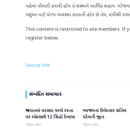
પહેલાં નોંધણી કરાવી હોય તે સંસ્થાને આર્થિક સહાય -યોજના
પશુધન માટે યોગ્ય વ્યવસ્થા કરવાની હોય છે તેમ, મંત્રીશ્રી રાઘવજી
This content is restricted to site members. If 
register below.
Source link
સંબંધિત સમાચાર
ગુજરાતમાં વરસાદ વચ્ચે રસ્તા
ભાજપના ઉમેદવાર સતિષ
ગુજરાત
ગુજરાત
પર એકસાથે 12 સિંહો દેખાયા
પટેલની જીત
3 દિવસ પહેલા
3 દિવસ પહેલા