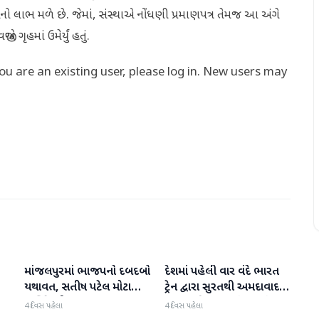
નો લાભ મળે છે. જેમાં, સંસ્થાએ નોંધણી પ્રમાણપત્ર તેમજ આ અંગે
એ ગૃહમાં ઉમેર્યું હતું.
you are an existing user, please log in. New users may
માંજલપુરમાં ભાજપનો દબદબો
દેશમાં પહેલી વાર વંદે ભારત
ગુજરાત
ગુજરાત
યથાવત, સતીષ પટેલ મોટા
ટ્રેન દ્વારા સુરતથી અમદાવાદ
માર્જિનથી આગળ
હૃદય પહોંચાડવામાં આવ્યું
4 દિવસ પહેલા
4 દિવસ પહેલા