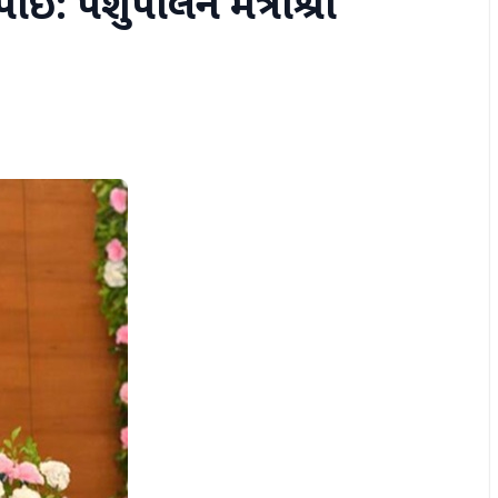
: પશુપાલન મંત્રીશ્રી