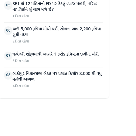
SBI માં 12 મહિનાની FD પર કેટલું વ્યાજ મળશે, વરિષ્ઠ
05
નાગરિકોને શું લાભ મળે છે?
1 દિવસ પહેલા
ચાંદી 5,000 રૂપિયા મોંઘી થઈ, સોનાના ભાવ 2,200 રૂપિયા
06
સુધી વધ્યા
2 દિવસ પહેલા
જ્વેલરી શોરૂમમાંથી આશરે 1 કરોડ રૂપિયાના દાગીના ચોરી
07
6 દિવસ પહેલા
બાંકીપુર વિધાનસભા બેઠક પર પ્રશાંત કિશોર 8,000 થી વધુ
08
મતોથી આગળ
4 દિવસ પહેલા