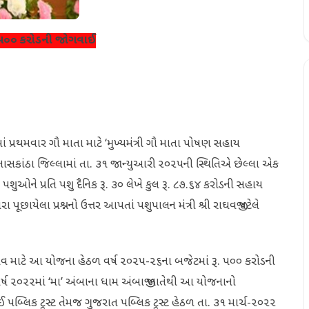
રૂ. ૫૦૦ કરોડની જોગવાઈ
 રાજ્યમાં પ્રથમવાર ગૌ માતા માટે ‘મુખ્યમંત્રી ગૌ માતા પોષણ સહાય
નાસકાંઠા જિલ્લામાં તા. ૩૧ જાન્યુઆરી ૨૦૨૫ની સ્થિતિએ છેલ્લા એક
ઓને પ્રતિ પશુ દૈનિક રૂ. ૩૦ લેખે કુલ રૂ. ૮૭.૬૪ કરોડની સહાય
પૂછાયેલા પ્રશ્નનો ઉત્તર આપતાં પશુપાલન મંત્રી શ્રી રાઘવજી પટેલે
 નિભાવ માટે આ યોજના હેઠળ વર્ષ ૨૦૨૫-૨૬ના બજેટમાં રૂ. ૫૦૦ કરોડની
રા વર્ષ ૨૦૨૨માં ‘મા’ અંબાના ધામ અંબાજી ખાતેથી આ યોજનાનો
 પબ્લિક ટ્રસ્ટ તેમજ ગુજરાત પબ્લિક ટ્રસ્ટ હેઠળ તા. ૩૧ માર્ચ-૨૦૨૨