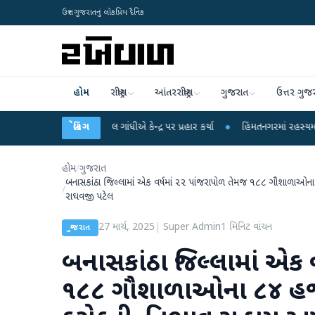
ઉત્તર ગુજરાતનું લોકપ્રિય દૈનિક
હોમ
રાષ્ટ્રીય
આંતરરાષ્ટ્રીય
ગુજરાત
ઉત્તર ગુજ
પર રાહુલ ગાંધીએ કેન્દ્ર પર પ્રહાર કર્યા
બ્રેકિંગ
●
હિંમતનગરમાં રહસ્યમય વાયરસ કે ચાંદીપ
હોમ
/
ગુજરાત
બનાસકાંઠા જિલ્લામાં એક વર્ષમાં ૨૨ પાંજરાપોળ તેમજ ૧૮૮ ગૌશાળાઓના 
/
રાઘવજી પટેલ
27 માર્ચ, 2025
|
Super Admin
1
મિનિટ વાંચન
ગુજરાત
બનાસકાંઠા જિલ્લામાં એક 
૧૮૮ ગૌશાળાઓના ૮૪ હજાર