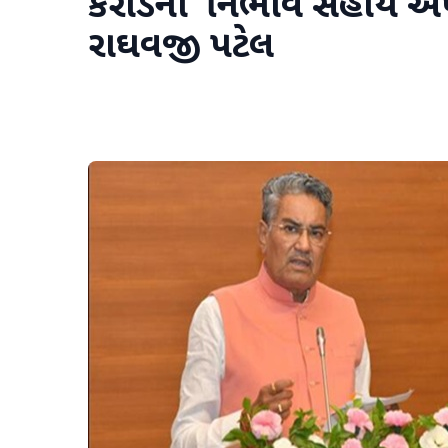
કરોડની નિભાવ સહાય અપાઈ
રાઘવજી પટેલ