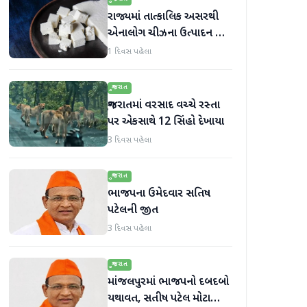
રાજ્યમાં તાત્કાલિક અસરથી
એનાલોગ ચીઝના ઉત્પાદન અને
વેચાણ પર પ્રતિબંધ.
1 દિવસ પહેલા
ગુજરાત
ગુજરાતમાં વરસાદ વચ્ચે રસ્તા
પર એકસાથે 12 સિંહો દેખાયા
3 દિવસ પહેલા
ગુજરાત
ભાજપના ઉમેદવાર સતિષ
પટેલની જીત
3 દિવસ પહેલા
ગુજરાત
માંજલપુરમાં ભાજપનો દબદબો
યથાવત, સતીષ પટેલ મોટા