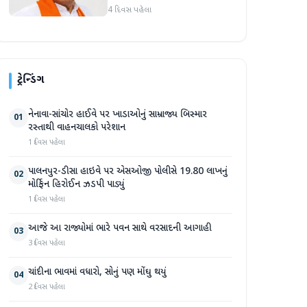
માર્જિનથી આગળ
4 દિવસ પહેલા
ટ્રેન્ડિંગ
નેનાવા-સાંચોર હાઈવે પર ખાડાઓનું સામ્રાજ્ય બિસ્માર
01
રસ્તાથી વાહનચાલકો પરેશાન
1 દિવસ પહેલા
પાલનપુર-ડીસા હાઇવે પર એસઓજી પોલીસે 19.80 લાખનું
02
મોર્ફિન હિરોઈન ઝડપી પાડ્યું
1 દિવસ પહેલા
આજે આ રાજ્યોમાં ભારે પવન સાથે વરસાદની આગાહી
03
3 દિવસ પહેલા
ચાંદીના ભાવમાં વધારો, સોનું પણ મોંઘુ થયું
04
2 દિવસ પહેલા