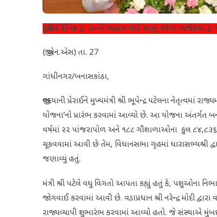
પશુદીઠ દૈનિક રૂ. ૩૦ની સહાય માટે ચાલુ વર્ષના બજેટમાં 
(જી.એન.એસ) તા. 27
ગાંધીનગર/બનાસકાંઠા,
જીવદયાની પ્રેરાઈને મુખ્યમંત્રી શ્રી ભૂપેન્દ્ર પટેલના નેતૃત્વમાં
યોજના’નો પ્રારંભ કરવામાં આવ્યો છે. આ યોજના અંતર્ગત બ
વર્ષમાં ૨૨ પાંજરાપોળ અને ૧૮૮ ગૌશાળાઓના કુલ ૮૪,૮૩૬ પશુ
ચૂકવવામાં આવી છે તેમ, વિધાનસભા ગૃહમાં ધારાસભ્યશ્રી દ્વારા 
જણાવ્યું હતું.
મંત્રી શ્રી પટેલે વધુ વિગતો આપતા કહ્યું હતું કે, પશુઓના
જોગવાઈ કરવામાં આવી છે. વડાપ્રધાન શ્રી નરેન્દ્ર મોદી દ્વા
રાજ્યવ્યાપી શુભારંભ કરવામાં આવ્યો હતો. જે સંસ્થાએ મુંબઈ