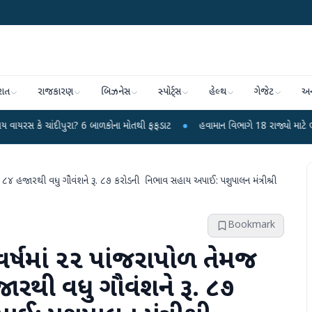
રાત
રાજકારણ
બિઝનેસ
સ્પોર્ટ્સ
હેલ્થ
ગેજેટ
અન
ુરા? 6 બાળકોના મોતથી ફફડાટ
●
હવામાન વિભાગે 18 રાજ્યો માટે ભારે વરસાદની ચેતવ
૮૪ હજારથી વધુ ગૌવંશને રૂ. ૮૭ કરોડની નિભાવ સહાય અપાઈ: પશુપાલન મંત્રીશ્રી
Bookmark
વર્ષમાં ૨૨ પાંજરાપોળ તેમજ
થી વધુ ગૌવંશને રૂ. ૮૭