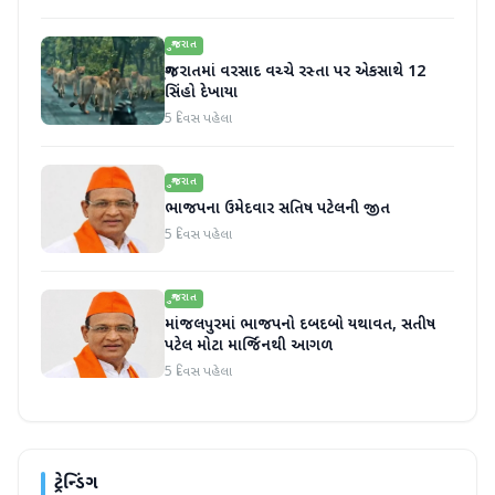
ગુજરાત
ગુજરાતમાં વરસાદ વચ્ચે રસ્તા પર એકસાથે 12
સિંહો દેખાયા
5 દિવસ પહેલા
ગુજરાત
ભાજપના ઉમેદવાર સતિષ પટેલની જીત
5 દિવસ પહેલા
ગુજરાત
માંજલપુરમાં ભાજપનો દબદબો યથાવત, સતીષ
પટેલ મોટા માર્જિનથી આગળ
5 દિવસ પહેલા
ટ્રેન્ડિંગ