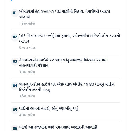
ખીમાણામાં જાહેર રસ્તા પર ગંદા પાણીનો નિકાલ, વેપારીઓ આકરા
01
પાણીએ
1 દિવસ પહેલા
IAF વિંગ કમાન્ડર હનીટ્રેપમાં ફસાયા, સંવેદનશીલ માહિતી લીક કરવાનો
02
આરોપ
5 કલાક પહેલા
નેનાવા-સાંચોર હાઈવે પર ખાડાઓનું સામ્રાજ્ય બિસ્માર રસ્તાથી
03
વાહનચાલકો પરેશાન
3 દિવસ પહેલા
પાલનપુર-ડીસા હાઇવે પર એસઓજી પોલીસે 19.80 લાખનું મોર્ફિન
04
હિરોઈન ઝડપી પાડ્યું
3 દિવસ પહેલા
ચાંદીના ભાવમાં વધારો, સોનું પણ મોંઘુ થયું
05
4 દિવસ પહેલા
આજે આ રાજ્યોમાં ભારે પવન સાથે વરસાદની આગાહી
06