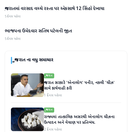
ગુજરાતમાં વરસાદ વચ્ચે રસ્તા પર એકસાથે 12 સિંહો દેખાયા
ગુજરાત
5 દિવસ પહેલા
ભાજપના ઉમેદવાર સતિષ પટેલની જીત
ગુજરાત
5 દિવસ પહેલા
ગુજરાત
ના વધુ સમાચાર
ગુજરાત
ગુજરાત સરકારે 'એનાલોગ' પનીર, નકલી 'ચીઝ'
સામે કાર્યવાહી કરી
1 દિવસ પહેલા
ગુજરાત
રાજ્યમાં તાત્કાલિક અસરથી એનાલોગ ચીઝના
ઉત્પાદન અને વેચાણ પર પ્રતિબંધ.
2 દિવસ પહેલા