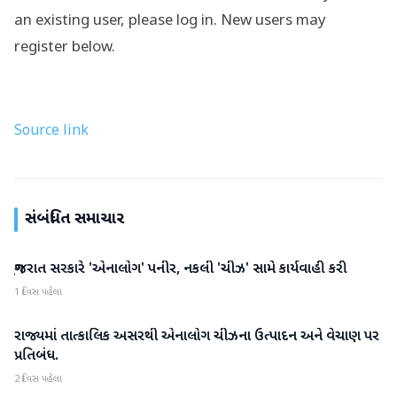
an existing user, please log in. New users may
register below.
Source link
સંબંધિત સમાચાર
ગુજરાત સરકારે 'એનાલોગ' પનીર, નકલી 'ચીઝ' સામે કાર્યવાહી કરી
ગુજરાત
1 દિવસ પહેલા
રાજ્યમાં તાત્કાલિક અસરથી એનાલોગ ચીઝના ઉત્પાદન અને વેચાણ પર
ગુજરાત
પ્રતિબંધ.
2 દિવસ પહેલા