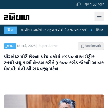
E-Paper
|
Login
ક્ષા લીકના આરોપો પર રાહુલ ગાંધીએ કેન્દ્ર પર પ્રહાર કર્યા
બ્રેકિંગ
●
હિંમતનગરમાં રહસ્યમય
18 માર્ચ, 2025
|
Super Admin
Bookmark
ગુજરાત
પોરબંદર પોર્ટે છેલ્લા પાંચ વર્ષમાં ૯૪.૫૦ લાખ મેટ્રીક
ટનથી વધુ કાર્ગો હેન્ડલ કરીને રૂ.૧૦૦ કરોડ જેટલી આવક
મેળવી: મંત્રી શ્રી રાઘવજી પટેલ