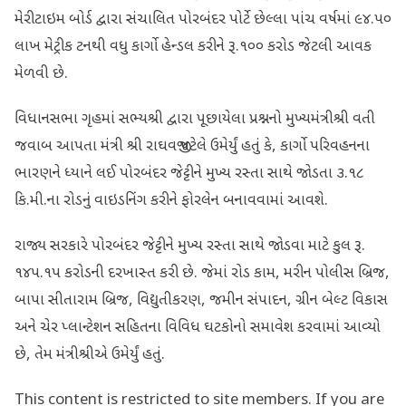
મેરીટાઇમ બોર્ડ દ્વારા સંચાલિત પોરબંદર પોર્ટે છેલ્લા પાંચ વર્ષમાં ૯૪.૫૦
લાખ મેટ્રીક ટનથી વધુ કાર્ગો હેન્ડલ કરીને રૂ.૧૦૦ કરોડ જેટલી આવક
મેળવી છે.
વિધાનસભા ગૃહમાં સભ્યશ્રી દ્વારા પૂછાયેલા પ્રશ્નનો મુખ્યમંત્રીશ્રી વતી
જવાબ આપતા મંત્રી શ્રી રાઘવજી પટેલે ઉમેર્યું હતું કે, કાર્ગો પરિવહનના
ભારણને ધ્યાને લઈ પોરબંદર જેટ્ટીને મુખ્ય રસ્તા સાથે જોડતા ૩.૧૮
કિ.મી.ના રોડનું વાઇડનિંગ કરીને ફોરલેન બનાવવામાં આવશે.
રાજ્ય સરકારે પોરબંદર જેટ્ટીને મુખ્ય રસ્તા સાથે જોડવા માટે કુલ રૂ.
૧૪૫.૧૫ કરોડની દરખાસ્ત કરી છે. જેમાં રોડ કામ, મરીન પોલીસ બ્રિજ,
બાપા સીતારામ બ્રિજ, વિદ્યુતીકરણ, જમીન સંપાદન, ગ્રીન બેલ્ટ વિકાસ
અને ચેર પ્લાન્ટેશન સહિતના વિવિધ ઘટકોનો સમાવેશ કરવામાં આવ્યો
છે, તેમ મંત્રીશ્રીએ ઉમેર્યું હતું.
This content is restricted to site members. If you are