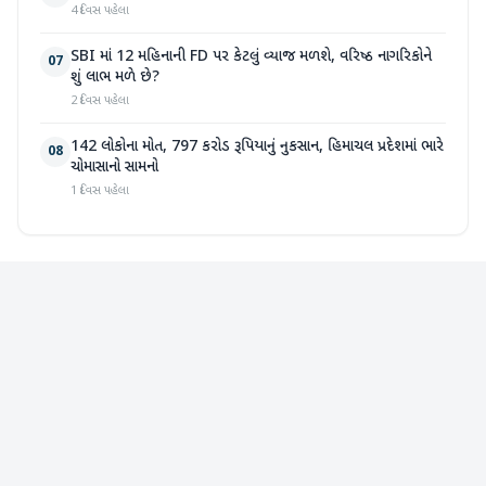
4 દિવસ પહેલા
SBI માં 12 મહિનાની FD પર કેટલું વ્યાજ મળશે, વરિષ્ઠ નાગરિકોને
07
શું લાભ મળે છે?
2 દિવસ પહેલા
142 લોકોના મોત, 797 કરોડ રૂપિયાનું નુકસાન, હિમાચલ પ્રદેશમાં ભારે
08
ચોમાસાનો સામનો
1 દિવસ પહેલા