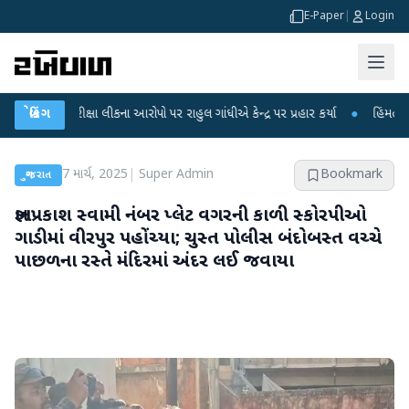
E-Paper
|
Login
ક્ષા લીકના આરોપો પર રાહુલ ગાંધીએ કેન્દ્ર પર પ્રહાર કર્યા
બ્રેકિંગ
●
હિંમતનગરમાં રહસ્યમય
7 માર્ચ, 2025
|
Super Admin
Bookmark
ગુજરાત
જ્ઞાનપ્રકાશ સ્વામી નંબર પ્લેટ વગરની કાળી સ્કોરપીઓ
ગાડીમાં વીરપુર પહોંચ્યા; ચુસ્ત પોલીસ બંદોબસ્ત વચ્ચે
પાછળના રસ્તે મંદિરમાં અંદર લઈ જવાયા