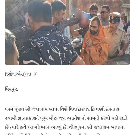
(જી.એન.એસ) તા. 7
વિરપુર,
પરમ પૂજ્ય શ્રી જલારામ બાપા વિશે વિવાદાસ્પદ ટિપ્પણી કરનારા
સ્વામી જ્ઞાનપ્રકાશને ખૂબ મોટા જન આક્રોશ નો સામનો કરવો પડી રહ્યો
છે ત્યારે હવે આખરે ભાન આવ્યું છે. વીરપુરમાં શ્રી જલારામ બાપાના