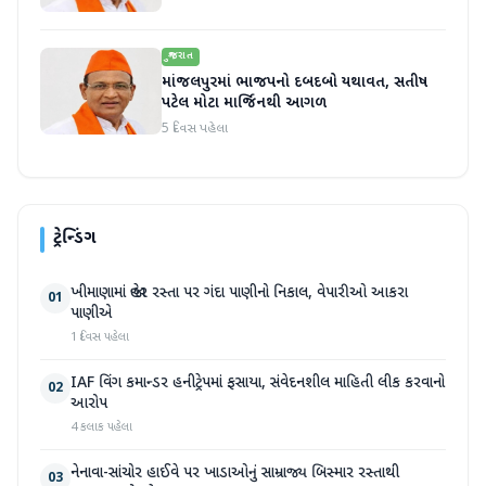
ગુજરાત
માંજલપુરમાં ભાજપનો દબદબો યથાવત, સતીષ
પટેલ મોટા માર્જિનથી આગળ
5 દિવસ પહેલા
ટ્રેન્ડિંગ
ખીમાણામાં જાહેર રસ્તા પર ગંદા પાણીનો નિકાલ, વેપારીઓ આકરા
01
પાણીએ
1 દિવસ પહેલા
IAF વિંગ કમાન્ડર હનીટ્રેપમાં ફસાયા, સંવેદનશીલ માહિતી લીક કરવાનો
02
આરોપ
4 કલાક પહેલા
નેનાવા-સાંચોર હાઈવે પર ખાડાઓનું સામ્રાજ્ય બિસ્માર રસ્તાથી
03