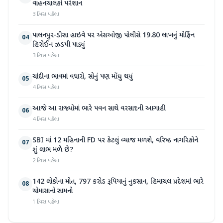
વાહનચાલકો પરેશાન
3 દિવસ પહેલા
પાલનપુર-ડીસા હાઇવે પર એસઓજી પોલીસે 19.80 લાખનું મોર્ફિન
04
હિરોઈન ઝડપી પાડ્યું
3 દિવસ પહેલા
ચાંદીના ભાવમાં વધારો, સોનું પણ મોંઘુ થયું
05
4 દિવસ પહેલા
આજે આ રાજ્યોમાં ભારે પવન સાથે વરસાદની આગાહી
06
4 દિવસ પહેલા
SBI માં 12 મહિનાની FD પર કેટલું વ્યાજ મળશે, વરિષ્ઠ નાગરિકોને
07
શું લાભ મળે છે?
2 દિવસ પહેલા
142 લોકોના મોત, 797 કરોડ રૂપિયાનું નુકસાન, હિમાચલ પ્રદેશમાં ભારે
08
ચોમાસાનો સામનો
1 દિવસ પહેલા