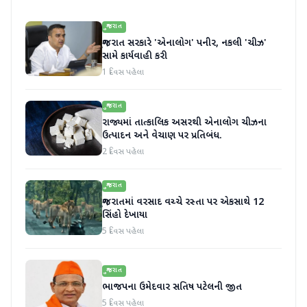
ગુજરાત
ગુજરાત સરકારે 'એનાલોગ' પનીર, નકલી 'ચીઝ'
સામે કાર્યવાહી કરી
1 દિવસ પહેલા
ગુજરાત
રાજ્યમાં તાત્કાલિક અસરથી એનાલોગ ચીઝના
ઉત્પાદન અને વેચાણ પર પ્રતિબંધ.
2 દિવસ પહેલા
ગુજરાત
ગુજરાતમાં વરસાદ વચ્ચે રસ્તા પર એકસાથે 12
સિંહો દેખાયા
5 દિવસ પહેલા
ગુજરાત
ભાજપના ઉમેદવાર સતિષ પટેલની જીત
5 દિવસ પહેલા