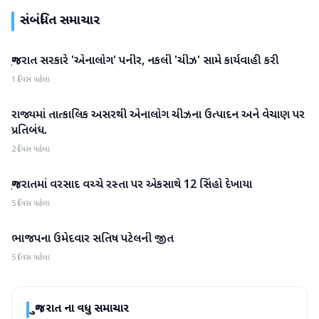
સંબંધિત સમાચાર
ગુજરાત સરકારે 'એનાલોગ' પનીર, નકલી 'ચીઝ' સામે કાર્યવાહી કરી
ગુજરાત
1 દિવસ પહેલા
રાજ્યમાં તાત્કાલિક અસરથી એનાલોગ ચીઝના ઉત્પાદન અને વેચાણ પર
ગુજરાત
પ્રતિબંધ.
2 દિવસ પહેલા
ગુજરાતમાં વરસાદ વચ્ચે રસ્તા પર એકસાથે 12 સિંહો દેખાયા
ગુજરાત
5 દિવસ પહેલા
ભાજપના ઉમેદવાર સતિષ પટેલની જીત
ગુજરાત
5 દિવસ પહેલા
ગુજરાત
ના વધુ સમાચાર