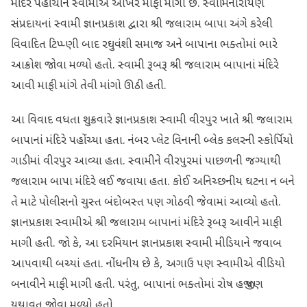
મંદિરે પહોંચીને સ્વામીએ આખરે માફી માગી છે. સ્વામિનારાયણ
સંપ્રદાયનાં સ્વામી જ્ઞાનપ્રકાશ દ્વારા શ્રી જલારામ બાપા અંગે કરેલી
વિવાદિત ટિપ્પ્ણી બાદ રઘુવંશી સમાજ અને બાપાના ભક્તોમાં ભારે
આક્રોશ જોવા મળ્યો હતો. સ્વામી રૂબરૂ શ્રી જલારામ બાપાનાં મંદિરે
આવી માફી માંગે તેવી માંગો ઊઠી હતી.
આ વિવાદ વધતા શુક્રવારે જ્ઞાનપ્રકાશ સ્વામી વીરપુર ખાતે શ્રી જલારામ
બાપાનાં મંદિરે પહોંચ્યા હતા. નંબર પ્લેટ વિનાની બ્લેક કલરની સ્કોર્પિયો
ગાડીમાં વીરપુર આવ્યા હતા. સ્વામીને વીરપુરમાં પાછળની જગ્યાથી
જલારામ બાપા મંદિરે લઈ જવાયા હતા. કોઈ અનિચ્છનીય ઘટના ન બને
તે માટે પોલીસનો ચુસ્ત બંદોબસ્ત પણ ગોઠવી જેવામાં આવ્યો હતો.
જ્ઞાનપ્રકાશ સ્વામીએ શ્રી જલારામ બાપાનાં મંદિરે રૂબરૂ આવીને માફી
માગી હતી. જો કે, આ દરમિયાન જ્ઞાનપ્રકાશ સ્વામી મીડિયાને જવાબ
આપવાથી બચ્યાં હતા. નોંધનીય છે કે, અગાઉ પણ સ્વામીએ વીડિયો
બનાવીને માફી માગી હતી. પરંતુ, બાપાનાં ભક્તોમાં રોષ હજી પણ
યથાવત જોવા મળ્યો હતો.