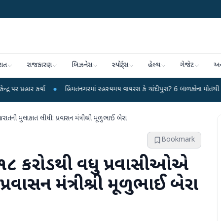
રાત
રાજકારણ
બિઝનેસ
સ્પોર્ટ્સ
હેલ્થ
ગેજેટ
અન
●
હિંમતનગરમાં રહસ્યમય વાયરસ કે ચાંદીપુરા? 6 બાળકોના મોતથી ફફડાટ
●
હવામા
તની મુલાકાત લીધી: પ્રવાસન મંત્રીશ્રી મૂળુભાઈ બેરા
Bookmark
ા ૧૮ કરોડથી વધુ પ્રવાસીઓએ
રવાસન મંત્રીશ્રી મૂળુભાઈ બેરા