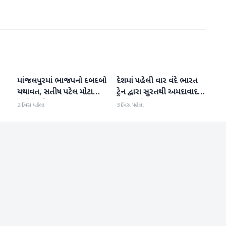
માંજલપુરમાં ભાજપનો દબદબો
દેશમાં પહેલી વાર વંદે ભારત
ગુજરાત
ગુજરાત
યથાવત, સતીષ પટેલ મોટા
ટ્રેન દ્વારા સુરતથી અમદાવાદ
માર્જિનથી આગળ
હૃદય પહોંચાડવામાં આવ્યું
2 દિવસ પહેલા
3 દિવસ પહેલા