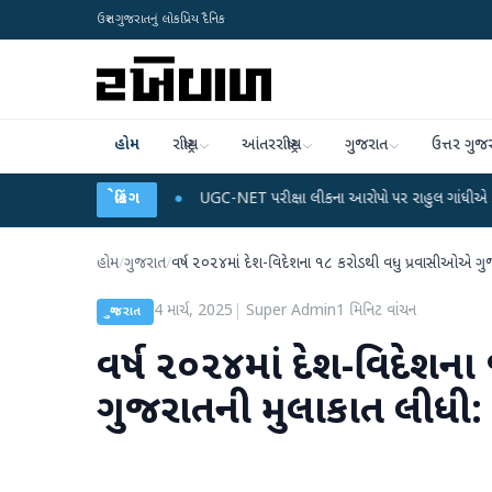
ઉત્તર ગુજરાતનું લોકપ્રિય દૈનિક
હોમ
રાષ્ટ્રીય
આંતરરાષ્ટ્રીય
ગુજરાત
ઉત્તર ગુજ
ા પ્લાન
●
UGC-NET પરીક્ષા લીકના આરોપો પર રાહુલ ગાંધીએ કેન્દ્ર પર પ્રહાર કર્યા
બ્રેકિંગ
હોમ
/
ગુજરાત
/
વર્ષ ૨૦૨૪માં દેશ-વિદેશના ૧૮ કરોડથી વધુ પ્રવાસીઓએ ગુજરા
4 માર્ચ, 2025
|
Super Admin
1
મિનિટ વાંચન
ગુજરાત
વર્ષ ૨૦૨૪માં દેશ-વિદેશન
ગુજરાતની મુલાકાત લીધી: પ્