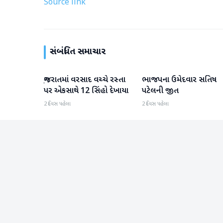
Source link
સંબંધિત સમાચાર
ગુજરાતમાં વરસાદ વચ્ચે રસ્તા
ભાજપના ઉમેદવાર સતિષ
ગુજરાત
ગુજરાત
પર એકસાથે 12 સિંહો દેખાયા
પટેલની જીત
2 દિવસ પહેલા
2 દિવસ પહેલા