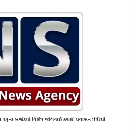
૨૫-૨૬ના બજેટમાં વિશેષ જોગવાઈ કરાઈ: પ્રવાસન મંત્રીશ્રી