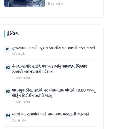
મોત
3 દિવસ પહેલા
ટ્રેન્ડિંગ
ગુજરાતમાં ખાનગી ટ્યુશન ક્લાસીસ પર આવશે કડક કાયદો
01
6 દિવસ પહેલા
નેનાવા-સાંચોર હાઈવે પર ખાડાઓનું સામ્રાજ્ય બિસ્માર
02
રસ્તાથી વાહનચાલકો પરેશાન
18 કલાક પહેલા
પાલનપુર-ડીસા હાઇવે પર એસઓજી પોલીસે 19.80 લાખનું
03
મોર્ફિન હિરોઈન ઝડપી પાડ્યું
18 કલાક પહેલા
આજે આ રાજ્યોમાં ભારે પવન સાથે વરસાદની આગાહી
04
2 દિવસ પહેલા