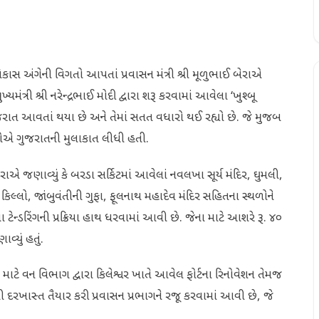
વિકાસ અંગેની વિગતો આપતાં પ્રવાસન મંત્રી શ્રી મૂળુભાઈ બેરાએ
યમંત્રી શ્રી નરેન્દ્રભાઈ મોદી દ્વારા શરૂ કરવામાં આવેલા ‘ખુશ્બૂ
ગુજરાત આવતાં થયા છે અને તેમાં સતત વધારો થઈ રહ્યો છે. જે મુજબ
સીઓએ ગુજરાતની મુલાકાત લીધી હતી.
ેરાએ જણાવ્યું કે બરડા સર્કિટમાં આવેલાં નવલખા સૂર્ય મંદિર, ઘુમલી,
િલ્લો, જાંબુવંતીની ગુફા, ફૂલનાથ મહાદેવ મંદિર સહિતના સ્થળોને
ન્ડરિંગની પ્રક્રિયા હાથ ધરવામાં આવી છે. જેના માટે આશરે રૂ. ૪૦
્યું હતું.
 માટે વન વિભાગ દ્વારા કિલેશ્વર ખાતે આવેલ ફોર્ટના રિનોવેશન તેમજ
ી દરખાસ્ત તૈયાર કરી પ્રવાસન પ્રભાગને રજૂ કરવામાં આવી છે, જે