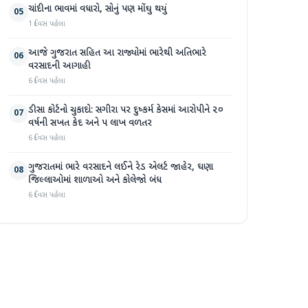
ચાંદીના ભાવમાં વધારો, સોનું પણ મોંઘુ થયું
05
1 દિવસ પહેલા
આજે ગુજરાત સહિત આ રાજ્યોમાં ભારેથી અતિભારે
06
વરસાદની આગાહી
6 દિવસ પહેલા
ડીસા કોર્ટનો ચુકાદો: સગીરા પર દુષ્કર્મ કેસમાં આરોપીને ૨૦
07
વર્ષની સખત કેદ અને ૫ લાખ વળતર
6 દિવસ પહેલા
ગુજરાતમાં ભારે વરસાદને લઈને રેડ એલર્ટ જાહેર, ઘણા
08
જિલ્લાઓમાં શાળાઓ અને કોલેજો બંધ
6 દિવસ પહેલા