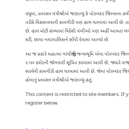
વધુમાં, પ્રવાસન મંત્રીશ્રીએ જણાવ્યું કે પોરબંદર જિલ્લાના 
તરીકે વિકસાવવાની કામગીરી પણ હાથ ધરવામાં આવી છે. તાજેતર
છે. હાલ મોટી સંખ્યામાં વિદેશી પંખીઓ પણ અહીં આવતાં થયાં છે
કરી, છાયા નગરપાલિકાને સોંપી દેવામાં આવ્યો છે.
આ જ પ્રકારે મહાત્મા ગાંધીજીની જન્મભૂમિ એવા પોરબંદર જિલ્
૨.૫૦ કરોડની જોગવાઈ સૂચિત કરવામાં આવી છે, જ્યારે રા
સરવેની કામગીરી હાથ ધરવામાં આવી છે. જેમાં પોરબંદર જ
હોવાનું પ્રવાસન મંત્રીશ્રીએ જણાવ્યું હતું.
This content is restricted to site members. If 
register below.