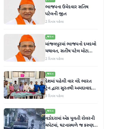
ભાજપના ઉમેદવાર સતિષ
પટેલની જીત
2 દિવસ પહેલા
ગુજરાત
માંજલપુરમાં ભાજપનો દબદબો
યથાવત, સતીષ પટેલ મોટા
માર્જિનથી આગળ
2 દિવસ પહેલા
ગુજરાત
દેશમાં પહેલી વાર વંદે ભારત
ટ્રેન દ્વારા સુરતથી અમદાવાદ
હૃદય પહોંચાડવામાં આવ્યું
3 દિવસ પહેલા
ગુજરાત
વડોદરામાં એક યુવતી રોલરની
ચપેટમાં, ઘટનાસ્થળે જ કરુણ