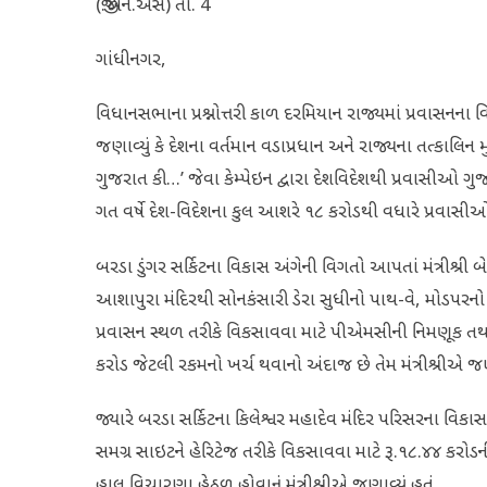
(જી.એન.એસ) તા. 4
ગાંધીનગર,
વિધાનસભાના પ્રશ્નોત્તરી કાળ દરમિયાન રાજ્યમાં પ્રવાસનના 
જણાવ્યું કે દેશના વર્તમાન વડાપ્રધાન અને રાજ્યના તત્કાલિન મુખ્
ગુજરાત કી…’ જેવા કેમ્પેઇન દ્વારા દેશવિદેશથી પ્રવાસીઓ 
ગત વર્ષે દેશ-વિદેશના કુલ આશરે ૧૮ કરોડથી વધારે પ્રવા
બરડા ડુંગર સર્કિટના વિકાસ અંગેની વિગતો આપતાં મંત્રીશ્રી બ
આશાપુરા મંદિરથી સોનકંસારી ડેરા સુધીનો પાથ-વે, મોડપરનો ક
પ્રવાસન સ્થળ તરીકે વિકસાવવા માટે પીએમસીની નિમણૂક તથા ટે
કરોડ જેટલી રકમનો ખર્ચ થવાનો અંદાજ છે તેમ મંત્રીશ્રીએ જણાવ
જ્યારે બરડા સર્કિટના કિલેશ્વર મહાદેવ મંદિર પરિસરના વિકાસ
સમગ્ર સાઇટને હેરિટેજ તરીકે વિકસાવવા માટે રૂ.૧૮.૪૪ કરોડન
હાલ વિચારણા હેઠળ હોવાનું મંત્રીશ્રીએ જણાવ્યું હતું.