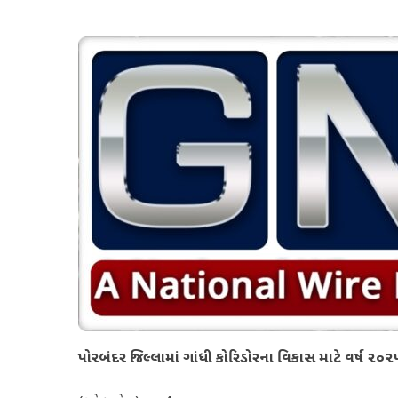
પોરબંદર જિલ્લામાં ગાંધી કોરિડોરના વિકાસ માટે વર્ષ ૨૦