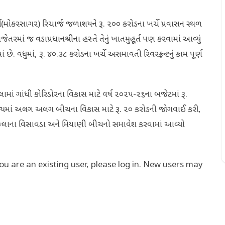
કર્લી(મોકરસાગર) રિચાર્જ જળાશયને રૂ. ૨૦૦ કરોડના ખર્ચે પ્રવાસન સ્થળ
માં જ વડાપ્રધાનશ્રીના હસ્તે તેનું ખાતમુહૂર્ત પણ કરવામાં આવ્યું
. વધુમાં, રૂ. ૪૦.૩૮ કરોડના ખર્ચે અસમાવતી રિવરફ્રન્ટનું કામ પૂર્ણ
લામાં ગાંધી કોરિડોરના વિકાસ માટે વર્ષ ૨૦૨૫-૨૬ના બજેટમાં રૂ.
જ્યમાં અલગ અલગ બીચના વિકાસ માટે રૂ. ૨૦ કરોડની જોગવાઈ કરી,
િલ્લાના વિસાવડા અને મિયાણી બીચનો સમાવેશ કરવામાં આવ્યો
you are an existing user, please log in. New users may