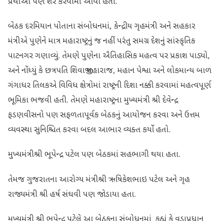
પ્રથાઓ પણ શેર કરવામાં આવી હતી.
બેઠક દરમિયાન પોતાના સંબોધનમાં, કેન્દ્રીય ગૃહમંત્રી અને સહકાર
મંત્રીએ પુણેને માત્ર મહારાષ્ટ્રનું જ નહીં પરંતુ સમગ્ર દેશનું સાંસ્કૃતિક
પાટનગર ગણાવ્યું. તેમણે પુણેના ઐતિહાસિક મહત્વ પર પ્રકાશ પાડ્યો,
અને નોંધ્યું કે છત્રપતિ શિવાજી મહારાજ, મહાન પેશ્વા અને લોકમાન્ય બાળ
ગંગાધર તિલકએ વિવિધ ક્ષેત્રોમાં રાષ્ટ્રની દિશા નક્કી કરવામાં મહત્વપૂર્ણ
ભૂમિકા ભજવી હતી. તેમણે મહારાષ્ટ્રના મુખ્યમંત્રી શ્રી દેવેન્દ્ર
ફડણવીસનો પણ સફળતાપૂર્વક બેઠકનું આયોજન કરવા અને ઉત્તમ
વ્યવસ્થા સુનિશ્ચિત કરવા બદલ આભાર વ્યક્ત કર્યો હતો.
મુખ્યમંત્રીશ્રી ભૂપેન્દ્ર પટેલ પણ બેઠકમાં સહભાગી થયા હતા.
તેમજ ગુજરાતના આરોગ્ય મંત્રીશ્રી ઋષિકેશભાઇ પટેલ અને ગૃહ
રાજ્યમંત્રી શ્રી હર્ષ સંઘવી પણ જોડાયા હતા.
મુખ્યમંત્રી શ્રી ભૂપેન્દ્ર પટેલે આ બેઠકના સંબોધનમાં કહ્યું કે વડાપ્રધાન