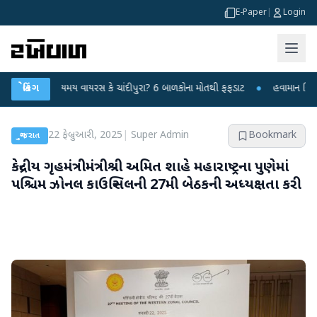
E-Paper
|
Login
સ કે ચાંદીપુરા? 6 બાળકોના મોતથી ફફડાટ
બ્રેકિંગ
●
હવામાન વિભાગે 18 રાજ્યો માટે ભારે 
22 ફેબ્રુઆરી, 2025
|
Super Admin
Bookmark
ગુજરાત
કેન્દ્રીય ગૃહમંત્રીમંત્રીશ્રી અમિત શાહે મહારાષ્ટ્રના પુણેમાં
પશ્ચિમ ઝોનલ કાઉન્સિલની 27મી બેઠકની અધ્યક્ષતા કરી