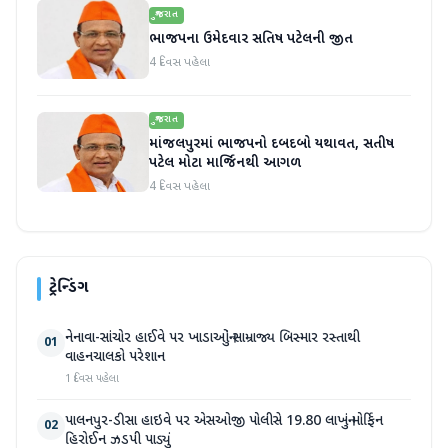
ગુજરાત
ભાજપના ઉમેદવાર સતિષ પટેલની જીત
4 દિવસ પહેલા
ગુજરાત
માંજલપુરમાં ભાજપનો દબદબો યથાવત, સતીષ
પટેલ મોટા માર્જિનથી આગળ
4 દિવસ પહેલા
ટ્રેન્ડિંગ
નેનાવા-સાંચોર હાઈવે પર ખાડાઓનું સામ્રાજ્ય બિસ્માર રસ્તાથી
01
વાહનચાલકો પરેશાન
1 દિવસ પહેલા
પાલનપુર-ડીસા હાઇવે પર એસઓજી પોલીસે 19.80 લાખનું મોર્ફિન
02
હિરોઈન ઝડપી પાડ્યું