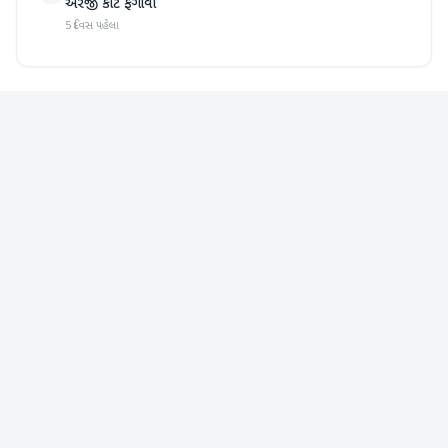
અરજી કોર્ટે ફગાવી
5 દિવસ પહેલા