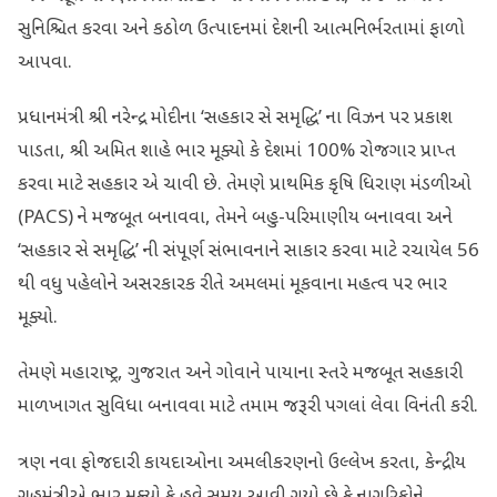
સુનિશ્ચિત કરવા અને કઠોળ ઉત્પાદનમાં દેશની આત્મનિર્ભરતામાં ફાળો
આપવા.
પ્રધાનમંત્રી શ્રી નરેન્દ્ર મોદીના ‘સહકાર સે સમૃદ્ધિ’ ના વિઝન પર પ્રકાશ
પાડતા, શ્રી અમિત શાહે ભાર મૂક્યો કે દેશમાં 100% રોજગાર પ્રાપ્ત
કરવા માટે સહકાર એ ચાવી છે. તેમણે પ્રાથમિક કૃષિ ધિરાણ મંડળીઓ
(PACS) ને મજબૂત બનાવવા, તેમને બહુ-પરિમાણીય બનાવવા અને
‘સહકાર સે સમૃદ્ધિ’ ની સંપૂર્ણ સંભાવનાને સાકાર કરવા માટે રચાયેલ 56
થી વધુ પહેલોને અસરકારક રીતે અમલમાં મૂકવાના મહત્વ પર ભાર
મૂક્યો.
તેમણે મહારાષ્ટ્ર, ગુજરાત અને ગોવાને પાયાના સ્તરે મજબૂત સહકારી
માળખાગત સુવિધા બનાવવા માટે તમામ જરૂરી પગલાં લેવા વિનંતી કરી.
ત્રણ નવા ફોજદારી કાયદાઓના અમલીકરણનો ઉલ્લેખ કરતા, કેન્દ્રીય
ગૃહમંત્રીએ ભાર મૂક્યો કે હવે સમય આવી ગયો છે કે નાગરિકોને