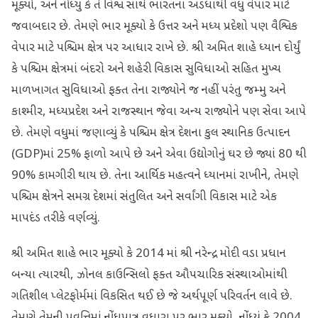
મૂક્યો, અને નોંધ્યું કે તે વિશ્વ સાથે ભારતના અડધાથી વધુ વેપાર માટે
જવાબદાર છે. તેમણે ભાર મૂક્યો કે ઉત્તર અને મધ્ય પ્રદેશો પણ વૈશ્વિક
વેપાર માટે પશ્ચિમ ક્ષેત્ર પર આધાર રાખે છે. શ્રી અમિત શાહે ધ્યાન દોર્યું
કે પશ્ચિમ ક્ષેત્રમાં બંદરો અને શહેરી વિકાસ સુવિધાઓ સહિત મુખ્ય
માળખાગત સુવિધાઓ ફક્ત તેના રાજ્યોને જ નહીં પરંતુ જમ્મુ અને
કાશ્મીર, મધ્યપ્રદેશ અને રાજસ્થાન જેવા અન્ય રાજ્યોને પણ સેવા આપે
છે. તેમણે વધુમાં જણાવ્યું કે પશ્ચિમ ક્ષેત્ર દેશના કુલ સ્થાનિક ઉત્પાદન
(GDP)માં 25% ફાળો આપે છે અને એવા ઉદ્યોગોનું ઘર છે જ્યાં 80 થી
90% કામગીરી થાય છે. તેના આર્થિક મહત્વને ધ્યાનમાં રાખીને, તેમણે
પશ્ચિમ ક્ષેત્રને સમગ્ર દેશમાં સંતુલિત અને સર્વાંગી વિકાસ માટે એક
માપદંડ તરીકે વર્ણવ્યું.
શ્રી અમિત શાહે ભાર મૂક્યો કે 2014 માં શ્રી નરેન્દ્ર મોદી વડા પ્રધાન
બન્યા ત્યારથી, ઝોનલ કાઉન્સિલો ફક્ત ઔપચારિક સંસ્થાઓમાંથી
ગતિશીલ પ્લેટફોર્મમાં વિકસિત થઈ છે જે અર્થપૂર્ણ પરિવર્તન લાવે છે.