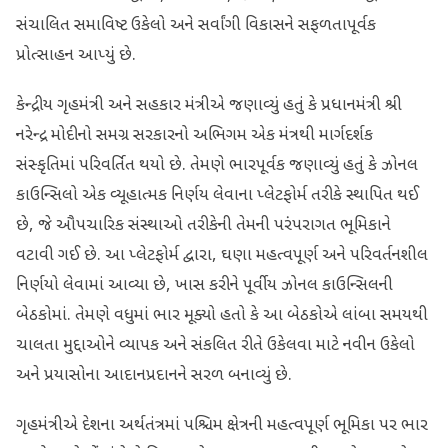
સંચાલિત સમાવિષ્ટ ઉકેલો અને સર્વાંગી વિકાસને સફળતાપૂર્વક
પ્રોત્સાહન આપ્યું છે.
કેન્દ્રીય ગૃહમંત્રી અને સહકાર મંત્રીએ જણાવ્યું હતું કે પ્રધાનમંત્રી શ્રી
નરેન્દ્ર મોદીનો સમગ્ર સરકારનો અભિગમ એક મંત્રથી માર્ગદર્શક
સંસ્કૃતિમાં પરિવર્તિત થયો છે. તેમણે ભારપૂર્વક જણાવ્યું હતું કે ઝોનલ
કાઉન્સિલો એક વ્યૂહાત્મક નિર્ણય લેવાના પ્લેટફોર્મ તરીકે સ્થાપિત થઈ
છે, જે ઔપચારિક સંસ્થાઓ તરીકેની તેમની પરંપરાગત ભૂમિકાને
વટાવી ગઈ છે. આ પ્લેટફોર્મ દ્વારા, ઘણા મહત્વપૂર્ણ અને પરિવર્તનશીલ
નિર્ણયો લેવામાં આવ્યા છે, ખાસ કરીને પૂર્વીય ઝોનલ કાઉન્સિલની
બેઠકોમાં. તેમણે વધુમાં ભાર મૂક્યો હતો કે આ બેઠકોએ લાંબા સમયથી
ચાલતા મુદ્દાઓને વ્યાપક અને સંકલિત રીતે ઉકેલવા માટે નવીન ઉકેલો
અને પ્રયાસોના આદાનપ્રદાનને સરળ બનાવ્યું છે.
ગૃહમંત્રીએ દેશના અર્થતંત્રમાં પશ્ચિમ ક્ષેત્રની મહત્વપૂર્ણ ભૂમિકા પર ભાર