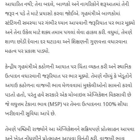
આધારિત નથી; તેના બદલે, બાળકો અને નાગરિકોને શરૂઆતમાં તેની
જરૂર ન પડે તે માટે પ્રયાસો કરવા જોઈએ. ગૃહમંત્રીએ બાળકોમાં
સ્ટંટિંગની સમસ્યા પર ગંભીર ધ્યાન આપવાની જરૂરિયાત પર ભાર મૂક્યો
અને તેના ઉકેલ માટે શક્ય તમામ પગલાં લેવા હાકલ કરી. વધુમાં, તેમણે
શાળા છોડી દેવાના દર ઘટાડવા અને શિક્ષણની ગુણવત્તા વધારવાના
મહત્વ પર પ્રકાશ પાડ્યો.
કેન્દ્રીય ગૃહમંત્રીએ કઠોળની આયાત પર ચિંતા વ્યક્ત કરી અને સ્થાનિક
ઉત્પાદન વધારવાની જરૂરિયાત પર ભાર મૂક્યો. તેમણે નોંધ્યું કે ખેડૂતોને
અગાઉ કઠોળના વાજબી ભાવ મેળવવામાં મુશ્કેલીઓનો સામનો કરવો
પડતો હતો, પરંતુ હવે સરકારે એક મોબાઇલ એપ્લિકેશન વિકસાવી છે
જે લઘુત્તમ ટેકાના ભાવ (MSP) પર તેમના ઉત્પાદનના 100% સીધા
ખરીદવાની સુવિધા આપે છે.
તેમણે પશ્ચિમી રાજ્યોને આ એપ્લિકેશનને સક્રિયપણે પ્રોત્સાહન આપવા
અને ખેડૂત નોંધણીને પ્રોત્સાહન આપવા વિનંતી કરી, વાજબી ભાવ