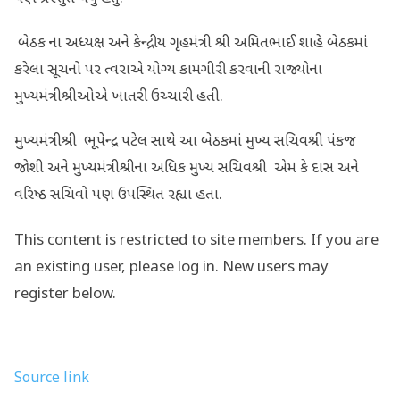
બેઠક ના અધ્યક્ષ અને કેન્દ્રીય ગૃહમંત્રી શ્રી અમિતભાઈ શાહે બેઠકમાં
કરેલા સૂચનો પર ત્વરાએ યોગ્ય કામગીરી કરવાની રાજ્યોના
મુખ્યમંત્રીશ્રીઓએ ખાતરી ઉચ્ચારી હતી.
મુખ્યમંત્રીશ્રી ભૂપેન્દ્ર પટેલ સાથે આ બેઠકમાં મુખ્ય સચિવશ્રી પંકજ
જોશી અને મુખ્યમંત્રીશ્રીના અધિક મુખ્ય સચિવશ્રી એમ કે દાસ અને
વરિષ્ઠ સચિવો પણ ઉપસ્થિત રહ્યા હતા.
This content is restricted to site members. If you are
an existing user, please log in. New users may
register below.
Source link