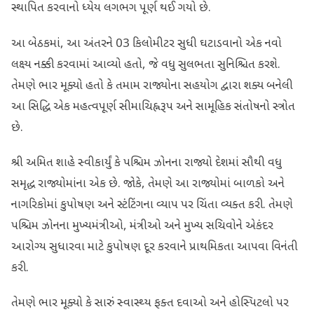
સ્થાપિત કરવાનો ધ્યેય લગભગ પૂર્ણ થઈ ગયો છે.
આ બેઠકમાં, આ અંતરને 03 કિલોમીટર સુધી ઘટાડવાનો એક નવો
લક્ષ્ય નક્કી કરવામાં આવ્યો હતો, જે વધુ સુલભતા સુનિશ્ચિત કરશે.
તેમણે ભાર મૂક્યો હતો કે તમામ રાજ્યોના સહયોગ દ્વારા શક્ય બનેલી
આ સિદ્ધિ એક મહત્વપૂર્ણ સીમાચિહ્નરૂપ અને સામૂહિક સંતોષનો સ્ત્રોત
છે.
શ્રી અમિત શાહે સ્વીકાર્યું કે પશ્ચિમ ઝોનના રાજ્યો દેશમાં સૌથી વધુ
સમૃદ્ધ રાજ્યોમાંના એક છે. જોકે, તેમણે આ રાજ્યોમાં બાળકો અને
નાગરિકોમાં કુપોષણ અને સ્ટંટિંગના વ્યાપ પર ચિંતા વ્યક્ત કરી. તેમણે
પશ્ચિમ ઝોનના મુખ્યમંત્રીઓ, મંત્રીઓ અને મુખ્ય સચિવોને એકંદર
આરોગ્ય સુધારવા માટે કુપોષણ દૂર કરવાને પ્રાથમિકતા આપવા વિનંતી
કરી.
તેમણે ભાર મૂક્યો કે સારું સ્વાસ્થ્ય ફક્ત દવાઓ અને હોસ્પિટલો પર