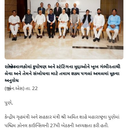
રાજ્યોને બાળકોમાં કુપોષણ અને સ્ટંટિંગના મુદ્દાઓને ખૂબ ગંભીરતાથી
લેવા અને તેમને સંબોધવા માટે તમામ શક્ય પગલાં અમલમાં મૂકવા
અનુરોધ
(જી.એન.એસ) તા. 22
પુણે,
કેન્દ્રીય ગૃહમંત્રી અને સહકાર મંત્રી શ્રી અમિત શાહે મહારાષ્ટ્રના પુણેમાં
પશ્ચિમ ઝોનલ કાઉન્સિલની 27મી બેઠકની અધ્યક્ષતા કરી હતી.