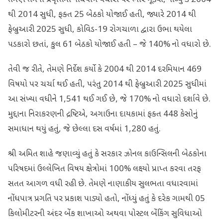
તેમણે તેમની પ્રવૃત્તિમાં નોંધપાત્ર વધારા પર ભાર મૂક્યો, નોંધ્યું કે 2004
થી 2014 સુધી, ફક્ત 25 બેઠકો યોજાઈ હતી, જ્યારે 2014 થી
ફેબ્રુઆરી 2025 સુધી, કોવિડ-19 રોગચાળા દ્વારા ઉભા થયેલા
પડકારો છતાં, કુલ 61 બેઠકો યોજાઈ હતી – જે 140% નો વધારો છે.
તેવી જ રીતે, તેમણે નિર્દેશ કર્યો કે 2004 થી 2014 દરમિયાન 469
વિષયો પર ચર્ચા થઈ હતી, પરંતુ 2014 થી ફેબ્રુઆરી 2025 સુધીમાં
આ સંખ્યા વધીને 1,541 થઈ ગઈ છે, જે 170% નો વધારો દર્શાવે છે.
મુદ્દાના નિરાકરણની દ્રષ્ટિએ, અગાઉના દાયકામાં ફક્ત 448 કેસોનું
સમાધાન થયું હતું, જે છેલ્લા દસ વર્ષમાં 1,280 હતું.
શ્રી અમિત શાહે જણાવ્યું હતું કે સરકાર ઝોનલ કાઉન્સિલની બેઠકોના
પરિષદમાં ઉલ્લેખિત વિષય ક્ષેત્રોમાં 100% લક્ષ્યો પ્રાપ્ત કરવા તરફ
સતત આગળ વધી રહી છે. તેમણે નાણાકીય સુલભતા વધારવામાં
નોંધપાત્ર પ્રગતિ પર પ્રકાશ પાડ્યો હતો, નોંધ્યું હતું કે દરેક ગામથી 05
કિલોમીટરની અંદર બેંક શાખાઓ અથવા પોસ્ટલ બેંકિંગ સુવિધાઓ