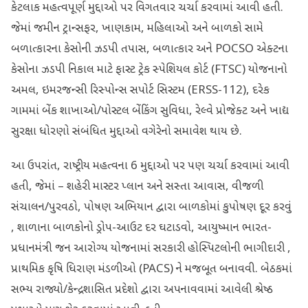
કેટલાક મહત્વપૂર્ણ મુદ્દાઓ પર વિગતવાર ચર્ચા કરવામાં આવી હતી.
જેમાં જમીન ટ્રાન્સફર, ખાણકામ, મહિલાઓ અને બાળકો સામે
બળાત્કારના કેસોની ઝડપી તપાસ, બળાત્કાર અને POCSO એક્ટના
કેસોના ઝડપી નિકાલ માટે ફાસ્ટ ટ્રેક સ્પેશિયલ કોર્ટ (FTSC) યોજનાનો
અમલ, ઇમરજન્સી રિસ્પોન્સ સપોર્ટ સિસ્ટમ (ERSS-112), દરેક
ગામમાં બેંક શાખાઓ/પોસ્ટલ બેંકિંગ સુવિધા, રેલ્વે પ્રોજેક્ટ અને ખાદ્ય
સુરક્ષા ધોરણો સંબંધિત મુદ્દાઓ વગેરેનો સમાવેશ થાય છે.
આ ઉપરાંત, રાષ્ટ્રીય મહત્વના 6 મુદ્દાઓ પર પણ ચર્ચા કરવામાં આવી
હતી, જેમાં – શહેરી માસ્ટર પ્લાન અને સસ્તા આવાસ, વીજળી
સંચાલન/પુરવઠો, પોષણ અભિયાન દ્વારા બાળકોમાં કુપોષણ દૂર કરવું
, શાળાના બાળકોનો ડ્રોપ-આઉટ દર ઘટાડવો, આયુષ્માન ભારત-
પ્રધાનમંત્રી જન આરોગ્ય યોજનામાં સરકારી હોસ્પિટલોની ભાગીદારી ,
પ્રાથમિક કૃષિ ધિરાણ મંડળીઓ (PACS) ને મજબૂત બનાવવી. બેઠકમાં
સભ્ય રાજ્યો/કેન્દ્રશાસિત પ્રદેશો દ્વારા અપનાવવામાં આવેલી શ્રેષ્ઠ