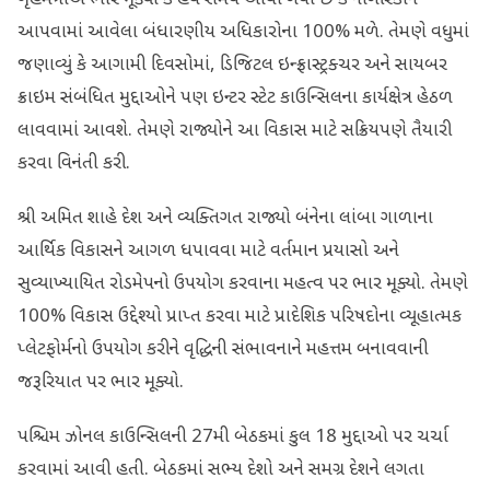
આપવામાં આવેલા બંધારણીય અધિકારોના 100% મળે. તેમણે વધુમાં
જણાવ્યું કે આગામી દિવસોમાં, ડિજિટલ ઇન્ફ્રાસ્ટ્રક્ચર અને સાયબર
ક્રાઇમ સંબંધિત મુદ્દાઓને પણ ઇન્ટર સ્ટેટ કાઉન્સિલના કાર્યક્ષેત્ર હેઠળ
લાવવામાં આવશે. તેમણે રાજ્યોને આ વિકાસ માટે સક્રિયપણે તૈયારી
કરવા વિનંતી કરી.
શ્રી અમિત શાહે દેશ અને વ્યક્તિગત રાજ્યો બંનેના લાંબા ગાળાના
આર્થિક વિકાસને આગળ ધપાવવા માટે વર્તમાન પ્રયાસો અને
સુવ્યાખ્યાયિત રોડમેપનો ઉપયોગ કરવાના મહત્વ પર ભાર મૂક્યો. તેમણે
100% વિકાસ ઉદ્દેશ્યો પ્રાપ્ત કરવા માટે પ્રાદેશિક પરિષદોના વ્યૂહાત્મક
પ્લેટફોર્મનો ઉપયોગ કરીને વૃદ્ધિની સંભાવનાને મહત્તમ બનાવવાની
જરૂરિયાત પર ભાર મૂક્યો.
પશ્ચિમ ઝોનલ કાઉન્સિલની 27મી બેઠકમાં કુલ 18 મુદ્દાઓ પર ચર્ચા
કરવામાં આવી હતી. બેઠકમાં સભ્ય દેશો અને સમગ્ર દેશને લગતા