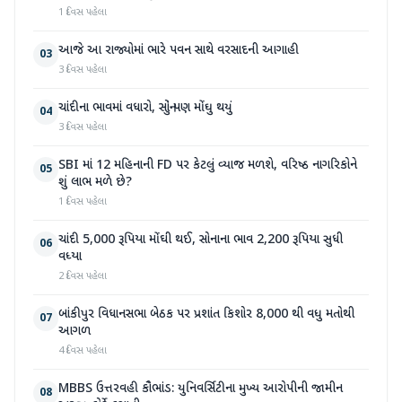
1 દિવસ પહેલા
આજે આ રાજ્યોમાં ભારે પવન સાથે વરસાદની આગાહી
03
3 દિવસ પહેલા
ચાંદીના ભાવમાં વધારો, સોનું પણ મોંઘુ થયું
04
3 દિવસ પહેલા
SBI માં 12 મહિનાની FD પર કેટલું વ્યાજ મળશે, વરિષ્ઠ નાગરિકોને
05
શું લાભ મળે છે?
1 દિવસ પહેલા
ચાંદી 5,000 રૂપિયા મોંઘી થઈ, સોનાના ભાવ 2,200 રૂપિયા સુધી
06
વધ્યા
2 દિવસ પહેલા
બાંકીપુર વિધાનસભા બેઠક પર પ્રશાંત કિશોર 8,000 થી વધુ મતોથી
07
આગળ
4 દિવસ પહેલા
MBBS ઉત્તરવહી કૌભાંડ: યુનિવર્સિટીના મુખ્ય આરોપીની જામીન
08