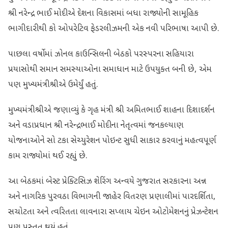
શ્રી નરેન્દ્ર ભાઈ મોદીએ દેશના વિકાસમાં બધા રાજ્યોની સામૂહિક
ભાગીદારીથી કો ઓપરેટિવ ફેડરલીઝમની એક નવી પરિભાષા આપી છે.
પાછલા વર્ષોમાં ઝોનલ કાઉન્સિલની બેઠકો પરસ્પરના સહિયારા
પ્રયાસોથી સમાન સમસ્યાઓના સમાધાન માટે ઉપયુક્ત બની છે, એમ
પણ મુખ્યમંત્રીશ્રીએ ઉમેર્યું હતું.
મુખ્યમંત્રીશ્રીએ જણાવ્યું કે ગૃહ મંત્રી શ્રી અમિતભાઈ શાહના દિશાદર્શન
અને વડાપ્રધાન શ્રી નરેન્દ્રભાઈ મોદીના નેતૃત્વમાં જનકલ્યાણ
યોજનાઓને સો ટકા સેચ્યુરેશન પોઇન્ટ સુધી સાકાર કરવાનું મહત્વપૂર્ણ
કામ રાજ્યોમાં થઈ રહ્યું છે.
આ બેઠકમાં બેસ્ટ પ્રેક્ટિસિઝ શેરિંગ અન્વયે ગુજરાત સરકારના અન્ન
અને નાગરિક પુરવઠા વિભાગની જાહેર વિતરણ પ્રણાલીમાં પારદર્શિતા,
સચોટતા અને ત્વરિતતા લાવનારા સપ્લાય ચેઇન ઓટોમેશનનું પ્રેઝન્ટેશન
પણ પ્રસ્તુત થયું હતું.