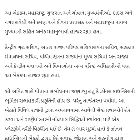
આ બેઠકમાં મહારાષ્ટ્ર, ગુજરાત અને ગોવાના મુખ્યમંત્રીઓ, દાદરા અને
નગર હવેલી અને દમણ અને દીવના પ્રશાસક અને મહારાષ્ટ્રના નાયબ
મુખ્યમંત્રી સહિત અનેક મહાનુભાવો હાજર રહ્યા હતા.
કેન્દ્રીય ગૃહ સચિવ, આંતર રાજ્ય પરિષદ સચિવાલયના સચિવ, સહકાર
મંત્રાલયના સચિવ, પશ્ચિમ ક્ષેત્રના રાજ્યોના મુખ્ય સચિવો અને રાજ્ય
અને કેન્દ્રીય મંત્રાલયો અને વિભાગોના અન્ય વરિષ્ઠ અધિકારીઓ પણ
આ બેઠકમાં હાજર રહ્યા હતા.
શ્રી અમિત શાહે પોતાના સંબોધનમાં જણાવ્યું હતું કે ઝોનલ કાઉન્સિલની
ભૂમિકા સલાહકારી પ્રકૃતિની હોય છે, પરંતુ તાજેતરના વર્ષોમાં, આ
બેઠકો વિવિધ રાજ્યો દ્વારા અપનાવવામાં આવેલી શ્રેષ્ઠ પ્રથાઓને શેર
કરવા અને રાષ્ટ્રીય સ્તરની નોંધપાત્ર સિદ્ધિઓ દર્શાવવા માટે એક
પ્લેટફોર્મ તરીકે વિકસિત થઈ છે. તેમણે ભાર મૂક્યો હતો કે ઝોનલ
કાઉન્સિલની બેઠકો દ્વારા, દેશે સંવાદ, જોડાણ અને સહયોગ દ્વારા