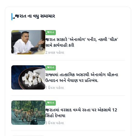
ગુજરાત
ના વધુ સમાચાર
ગુજરાત
ગુજરાત સરકારે 'એનાલોગ' પનીર, નકલી 'ચીઝ'
સામે કાર્યવાહી કરી
2 કલાક પહેલા
ગુજરાત
રાજ્યમાં તાત્કાલિક અસરથી એનાલોગ ચીઝના
ઉત્પાદન અને વેચાણ પર પ્રતિબંધ.
1 દિવસ પહેલા
ગુજરાત
ગુજરાતમાં વરસાદ વચ્ચે રસ્તા પર એકસાથે 12
સિંહો દેખાયા
3 દિવસ પહેલા