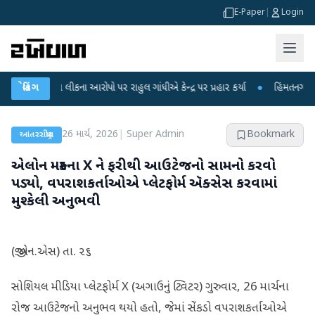
E-Paper
|
Login
્ષા લીકના આરોપો પર રાહુલ ગાંધીએ કેન્દ્ર પર પ્રહાર કર્યા
બ્રેકિંગ
●
હિંમતનગરમાં રહસ્યમય 
26 માર્ચ, 2026
|
Super Admin
Bookmark
આંતરરાષ્ટ્રીય
એલોન મસ્કના X ને ફરીથી આઉટેજનો સામનો કરવો
પડ્યો, વપરાશકર્તાઓએ પ્લેટફોર્મ ઍક્સેસ કરવામાં
મુશ્કેલી અનુભવી
(જી.એન.એસ) તા. ૨૬
સોશિયલ મીડિયા પ્લેટફોર્મ X (અગાઉનું ટ્વિટર) ગુરુવાર, 26 માર્ચના
રોજ આઉટેજનો અનુભવ થયો હતો, જેમાં સેંકડો વપરાશકર્તાઓએ