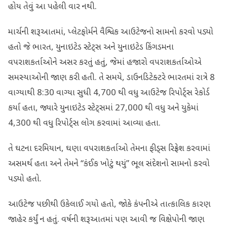
હોય તેવું આ પહેલી વાર નથી.
માર્ચની શરૂઆતમાં, પ્લેટફોર્મને વૈશ્વિક આઉટેજનો સામનો કરવો પડ્યો
હતો જે ભારત, યુનાઇટેડ સ્ટેટ્સ અને યુનાઇટેડ કિંગડમના
વપરાશકર્તાઓને અસર કરતું હતું, જેમાં હજારો વપરાશકર્તાઓએ
સમસ્યાઓની જાણ કરી હતી. તે સમયે, ડાઉનડિટેક્ટરે ભારતમાં રાત્રે 8
વાગ્યાથી 8:30 વાગ્યા સુધી 4,700 થી વધુ આઉટેજ રિપોર્ટ્સ રેકોર્ડ
કર્યા હતા, જ્યારે યુનાઇટેડ સ્ટેટ્સમાં 27,000 થી વધુ અને યુકેમાં
4,300 થી વધુ રિપોર્ટ્સ લોગ કરવામાં આવ્યા હતા.
તે ઘટના દરમિયાન, ઘણા વપરાશકર્તાઓ તેમના ફીડ્સ રિફ્રેશ કરવામાં
અસમર્થ હતા અને તેમને “કંઈક ખોટું થયું” ભૂલ સંદેશનો સામનો કરવો
પડ્યો હતો.
આઉટેજ પછીથી ઉકેલાઈ ગયો હતો, જોકે કંપનીએ તાત્કાલિક કારણ
જાહેર કર્યું ન હતું. વર્ષની શરૂઆતમાં પણ આવી જ વિક્ષેપોની જાણ