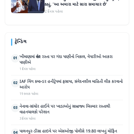
કહ્યું, 'આ અમારા માટે સારા સમાચાર છે'
2 દિવસ પહેલા
ટ્રેન્ડિંગ
ખીમાણામાં જાહેર રસ્તા પર ગંદા પાણીનો નિકાલ, વેપારીઓ આકરા
01
પાણીએ
1 દિવસ પહેલા
IAF વિંગ કમાન્ડર હનીટ્રેપમાં ફસાયા, સંવેદનશીલ માહિતી લીક કરવાનો
02
આરોપ
19 કલાક પહેલા
નેનાવા-સાંચોર હાઈવે પર ખાડાઓનું સામ્રાજ્ય બિસ્માર રસ્તાથી
03
વાહનચાલકો પરેશાન
3 દિવસ પહેલા
પાલનપુર-ડીસા હાઇવે પર એસઓજી પોલીસે 19.80 લાખનું મોર્ફિન
04