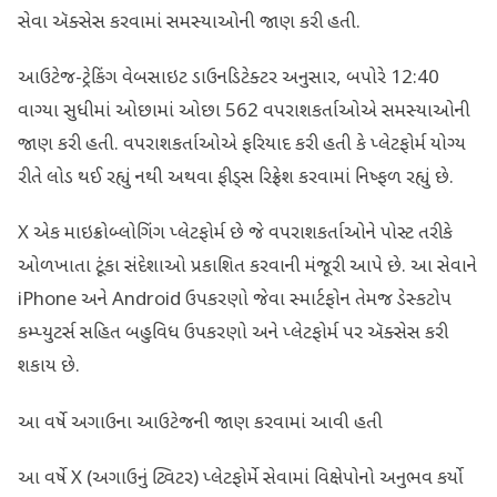
સેવા ઍક્સેસ કરવામાં સમસ્યાઓની જાણ કરી હતી.
આઉટેજ-ટ્રેકિંગ વેબસાઇટ ડાઉનડિટેક્ટર અનુસાર, બપોરે 12:40
વાગ્યા સુધીમાં ઓછામાં ઓછા 562 વપરાશકર્તાઓએ સમસ્યાઓની
જાણ કરી હતી. વપરાશકર્તાઓએ ફરિયાદ કરી હતી કે પ્લેટફોર્મ યોગ્ય
રીતે લોડ થઈ રહ્યું નથી અથવા ફીડ્સ રિફ્રેશ કરવામાં નિષ્ફળ રહ્યું છે.
X એક માઇક્રોબ્લોગિંગ પ્લેટફોર્મ છે જે વપરાશકર્તાઓને પોસ્ટ તરીકે
ઓળખાતા ટૂંકા સંદેશાઓ પ્રકાશિત કરવાની મંજૂરી આપે છે. આ સેવાને
iPhone અને Android ઉપકરણો જેવા સ્માર્ટફોન તેમજ ડેસ્કટોપ
કમ્પ્યુટર્સ સહિત બહુવિધ ઉપકરણો અને પ્લેટફોર્મ પર ઍક્સેસ કરી
શકાય છે.
આ વર્ષે અગાઉના આઉટેજની જાણ કરવામાં આવી હતી
આ વર્ષે X (અગાઉનું ટ્વિટર) પ્લેટફોર્મે સેવામાં વિક્ષેપોનો અનુભવ કર્યો