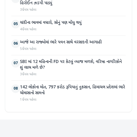
હિરોઈન ઝડપી પાડ્યું
3 દિવસ પહેલા
ચાંદીના ભાવમાં વધારો, સોનું પણ મોંઘુ થયું
05
4 દિવસ પહેલા
આજે આ રાજ્યોમાં ભારે પવન સાથે વરસાદની આગાહી
06
5 દિવસ પહેલા
SBI માં 12 મહિનાની FD પર કેટલું વ્યાજ મળશે, વરિષ્ઠ નાગરિકોને
07
શું લાભ મળે છે?
3 દિવસ પહેલા
142 લોકોના મોત, 797 કરોડ રૂપિયાનું નુકસાન, હિમાચલ પ્રદેશમાં ભારે
08
ચોમાસાનો સામનો
1 દિવસ પહેલા