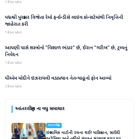
1 દિવસ પહેલા
પદ્મશ્રી પુરસ્કાર વિજેતા રેમો ફર્નાન્ડીસે લાઇવ કોન્સર્ટમાંથી નિવૃત્તિની
આંતરરાષ્ટ્રીય
જાહેરાત કરી
1 દિવસ પહેલા
આપણી પાસે શસ્ત્રોનો "વિશાળ ભંડાર" છે, ઈરાન "ગરીબ" છે, ટ્રમ્પનું
આંતરરાષ્ટ્રીય
નિવેદન
1 દિવસ પહેલા
પીએમ મોદીને ઇઝરાયલી વડાપ્રધાન નેતન્યાહૂનો ફોન આવ્યો
આંતરરાષ્ટ્રીય
2 દિવસ પહેલા
આંતરરાષ્ટ્રીય
ના વધુ સમાચાર
આંતરરાષ્ટ્રીય
ઇસ્લામિક નાટોની રચના થઈ! પાકિસ્તાન, સાઉદી
અરેબિયા અને તુર્કીએ સંયુક્ત સંરક્ષણ કરાર પર