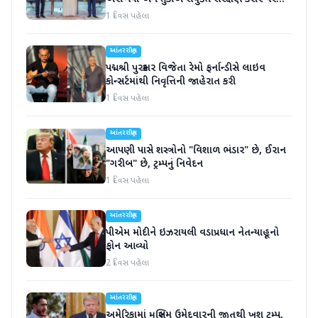
હસ્તાક્ષર
1 દિવસ પહેલા
આંતરરાષ્ટ્રીય
પદ્મશ્રી પુરસ્કાર વિજેતા રેમો ફર્નાન્ડીસે લાઇવ
કોન્સર્ટમાંથી નિવૃત્તિની જાહેરાત કરી
1 દિવસ પહેલા
આંતરરાષ્ટ્રીય
આપણી પાસે શસ્ત્રોનો "વિશાળ ભંડાર" છે, ઈરાન
"ગરીબ" છે, ટ્રમ્પનું નિવેદન
1 દિવસ પહેલા
આંતરરાષ્ટ્રીય
પીએમ મોદીને ઇઝરાયલી વડાપ્રધાન નેતન્યાહૂનો
ફોન આવ્યો
2 દિવસ પહેલા
આંતરરાષ્ટ્રીય
અમેરિકામાં મુસ્લિમ ઉમેદવારની જીતથી ખુશ ટ્રમ્પ,