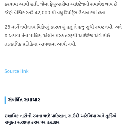
કરવામાં આવી હતી, જેમાં ફેબ્રુઆરીમાં આઉટેજનો સમાવેશ થાય છે
જેણે વૈશ્વિક સ્તરે 42,000 થી વધુ રિપોર્ટ્સ ઉત્પન્ન કર્યા હતા.
26 માર્ચે નવીનતમ વિક્ષેપનું કારણ શું હતું તે હજુ સુધી સ્પષ્ટ નથી, અને
X અથવા તેના માલિક, એલોન મસ્ક તરફથી આઉટેજ અંગે કોઈ
તાત્કાલિક પ્રતિક્રિયા આપવામાં આવી નથી.
Source link
સંબંધિત સમાચાર
ઇસ્લામિક નાટોની રચના થઈ! પાકિસ્તાન, સાઉદી અરેબિયા અને તુર્કીએ
આંતરરાષ્ટ્રીય
સંયુક્ત સંરક્ષણ કરાર પર હસ્તાક્ષર