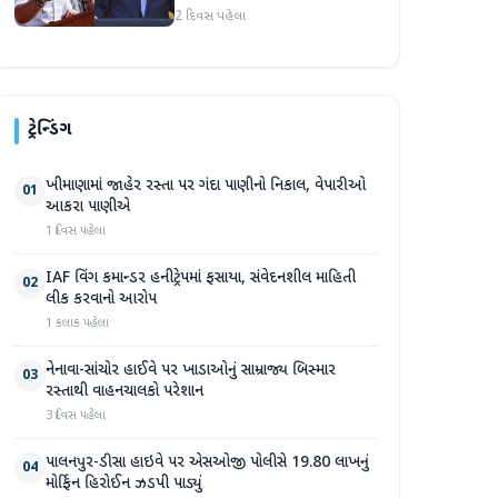
અમારા માટે સારા સમાચાર છે'
2 દિવસ પહેલા
ટ્રેન્ડિંગ
ખીમાણામાં જાહેર રસ્તા પર ગંદા પાણીનો નિકાલ, વેપારીઓ
01
આકરા પાણીએ
1 દિવસ પહેલા
IAF વિંગ કમાન્ડર હનીટ્રેપમાં ફસાયા, સંવેદનશીલ માહિતી
02
લીક કરવાનો આરોપ
1 કલાક પહેલા
નેનાવા-સાંચોર હાઈવે પર ખાડાઓનું સામ્રાજ્ય બિસ્માર
03
રસ્તાથી વાહનચાલકો પરેશાન
3 દિવસ પહેલા
પાલનપુર-ડીસા હાઇવે પર એસઓજી પોલીસે 19.80 લાખનું
04
મોર્ફિન હિરોઈન ઝડપી પાડ્યું