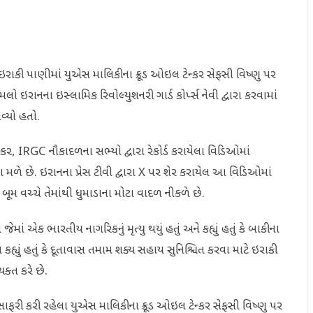
ક ઇરાકી પાણીમાં યુએસ માલિકીના ક્રૂડ ઓઇલ ટેન્કર સેફસી વિષ્ણુ પર
 ઇરાનના ઇસ્લામિક રિવોલ્યુશનરી ગાર્ડ કોર્પ્સ નેવી દ્વારા કરવામાં
્યો હતો.
કર, IRGC નૌકાદળના સભ્યો દ્વારા રેકોર્ડ કરાયેલા વિડિઓમાં
ળે છે. ઇરાનના પ્રેસ ટીવી દ્વારા X પર શેર કરાયેલ આ વિડિઓમાં
ૂમ વચ્ચે તેમાંથી ધુમાડાના મોટા વાદળ નીકળે છે.
ાં એક ભારતીય નાગરિકનું મૃત્યુ થયું હતું અને કહ્યું હતું કે બાકીના
્યું હતું કે દૂતાવાસ તમામ શક્ય સહાય સુનિશ્ચિત કરવા માટે ઇરાકી
યક્ત કરે છે.
ાફરી કરી રહેલા યુએસ માલિકીના ક્રૂડ ઓઇલ ટેન્કર સેફસી વિષ્ણુ પર