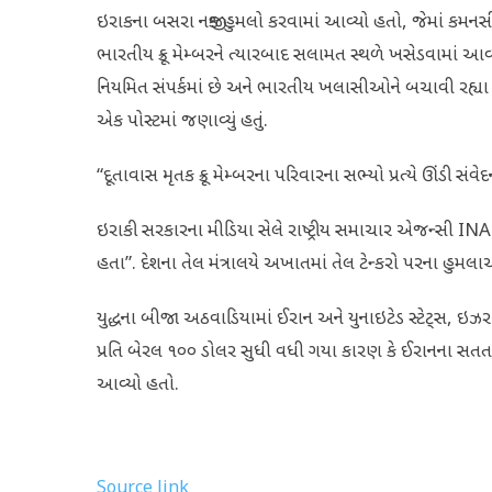
ઇરાકના બસરા નજીક હુમલો કરવામાં આવ્યો હતો, જેમાં કમનસીબે
ભારતીય ક્રૂ મેમ્બરને ત્યારબાદ સલામત સ્થળે ખસેડવામાં 
નિયમિત સંપર્કમાં છે અને ભારતીય ખલાસીઓને બચાવી રહ્યા છ
એક પોસ્ટમાં જણાવ્યું હતું.
“દૂતાવાસ મૃતક ક્રૂ મેમ્બરના પરિવારના સભ્યો પ્રત્યે ઊંડી સંવેદના વ
ઇરાકી સરકારના મીડિયા સેલે રાષ્ટ્રીય સમાચાર એજન્સી INA ન
હતા”. દેશના તેલ મંત્રાલયે અખાતમાં તેલ ટેન્કરો પરના હુમલા
યુદ્ધના બીજા અઠવાડિયામાં ઈરાન અને યુનાઇટેડ સ્ટેટ્સ, ઇ
પ્રતિ બેરલ ૧૦૦ ડોલર સુધી વધી ગયા કારણ કે ઈરાનના સતત હ
આવ્યો હતો.
Source link