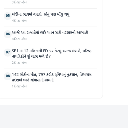
3 દિવસ પહેલા
ચાંદીના ભાવમાં વધારો, સોનું પણ મોંઘુ થયું
05
4 દિવસ પહેલા
આજે આ રાજ્યોમાં ભારે પવન સાથે વરસાદની આગાહી
06
4 દિવસ પહેલા
SBI માં 12 મહિનાની FD પર કેટલું વ્યાજ મળશે, વરિષ્ઠ
07
નાગરિકોને શું લાભ મળે છે?
2 દિવસ પહેલા
142 લોકોના મોત, 797 કરોડ રૂપિયાનું નુકસાન, હિમાચલ
08
પ્રદેશમાં ભારે ચોમાસાનો સામનો
1 દિવસ પહેલા