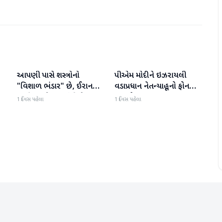
આપણી પાસે શસ્ત્રોનો
પીએમ મોદીને ઇઝરાયલી
આંતરરાષ્ટ્રીય
આંતરરાષ્ટ્રીય
ી
"વિશાળ ભંડાર" છે, ઈરાન
વડાપ્રધાન નેતન્યાહૂનો ફોન
"ગરીબ" છે, ટ્રમ્પનું નિવેદન
આવ્યો
1 દિવસ પહેલા
1 દિવસ પહેલા