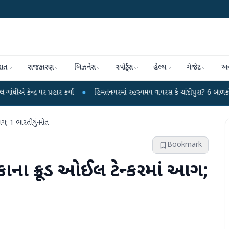
રાત
રાજકારણ
બિઝનેસ
સ્પોર્ટ્સ
હેલ્થ
ગેજેટ
અન
પર પ્રહાર કર્યા
●
હિંમતનગરમાં રહસ્યમય વાયરસ કે ચાંદીપુરા? 6 બાળકોના મોતથી ફ
ગ; 1 ભારતીયનું મોત
Bookmark
ાના ક્રૂડ ઓઈલ ટેન્કરમાં આગ;