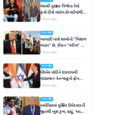
પદ્મશ્રી પુરસ્કાર વિજેતા રેમો
ફર્નાન્ડીસે લાઇવ કોન્સર્ટમાંથી
નિવૃત્તિની જાહેરાત કરી
1 દિવસ પહેલા
આંતરરાષ્ટ્રીય
આપણી પાસે શસ્ત્રોનો "વિશાળ
ભંડાર" છે, ઈરાન "ગરીબ" છે,
ટ્રમ્પનું નિવેદન
1 દિવસ પહેલા
આંતરરાષ્ટ્રીય
પીએમ મોદીને ઇઝરાયલી
વડાપ્રધાન નેતન્યાહૂનો ફોન
આવ્યો
1 દિવસ પહેલા
આંતરરાષ્ટ્રીય
અમેરિકામાં મુસ્લિમ ઉમેદવારની
જીતથી ખુશ ટ્રમ્પ, કહ્યું, 'આ