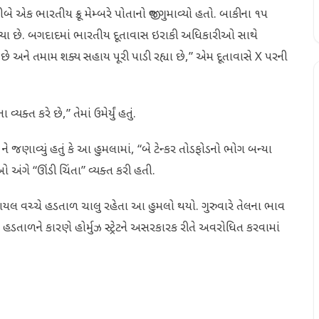
 એક ભારતીય ક્રૂ મેમ્બરે પોતાનો જીવ ગુમાવ્યો હતો. બાકીના ૧૫
આવ્યા છે. બગદાદમાં ભારતીય દૂતાવાસ ઇરાકી અધિકારીઓ સાથે
ે અને તમામ શક્ય સહાય પૂરી પાડી રહ્યા છે,” એમ દૂતાવાસે X પરની
્યક્ત કરે છે,” તેમાં ઉમેર્યું હતું.
ે જણાવ્યું હતું કે આ હુમલામાં, “બે ટેન્કર તોડફોડનો ભોગ બન્યા
ઓ અંગે “ઊંડી ચિંતા” વ્યક્ત કરી હતી.
ઝરાયલ વચ્ચે હડતાળ ચાલુ રહેતા આ હુમલો થયો. ગુરુવારે તેલના ભાવ
ડતાળને કારણે હોર્મુઝ સ્ટ્રેટને અસરકારક રીતે અવરોધિત કરવામાં