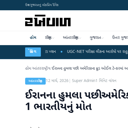
ઉત્તર ગુજરાતનું લોકપ્રિય દૈનિક
હોમ
રાષ્ટ્રીય
આંતરરાષ્ટ્રીય
ગુજરાત
ઉત્તર ગુજ
લ રિચાર્જ અને ડેટા પ્લાન
બ્રેકિંગ
●
UGC-NET પરીક્ષા લીકના આરોપો પર રાહુલ ગાંધીએ કેન્દ્ર 
હોમ
/
આંતરરાષ્ટ્રીય
/
ઈરાનના હુમલા પછી અમેરિકાના ક્રૂડ ઓઈલ ટેન્કરમાં આ
12 માર્ચ, 2026
|
Super Admin
1
મિનિટ વાંચન
આંતરરાષ્ટ્રીય
ઈરાનના હુમલા પછી અમેરિક
1 ભારતીયનું મોત