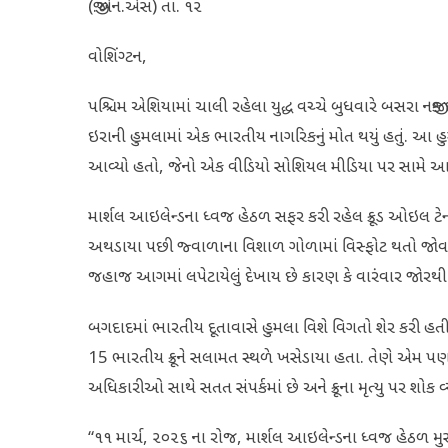
(જી.એન.એસ) તા. ૧૨
વોશિંગ્ટન,
પશ્ચિમ એશિયામાં ચાલી રહેલા યુદ્ધ વચ્ચે બુધવારે બસરા નજી
ઇરાની હુમલામાં એક ભારતીય નાગરિકનું મોત થયું હતું. આ હુમલો
આવ્યો હતો, જેનો એક વીડિયો સોશિયલ મીડિયા પર સામે આવ
માર્શલ આઇલેન્ડના ધ્વજ હેઠળ સફર કરી રહેલ ક્રૂડ ઓઇલ ટેન્
અથડાયા પછી જ્વાળાના વિશાળ ગોળામાં વિસ્ફોટ થતો જોવા મ
જહાજ આગમાં લપેટાયેલું દેખાય છે કારણ કે વારંવાર જોરથી બ
બગદાદમાં ભારતીય દૂતાવાસે હુમલા વિશે વિગતો શેર કરી હતી જેમ
15 ભારતીય ક્રૂને સલામત સ્થળે ખસેડાયા હતા. તેણે એમ પણ કહ
અધિકારીઓ સાથે સતત સંપર્કમાં છે અને ક્રૂના મૃત્યુ પર શોક વ્
“૧૧ માર્ચ, ૨૦૨૬ ના રોજ, માર્શલ આઇલેન્ડના ધ્વજ હેઠળ મુસ