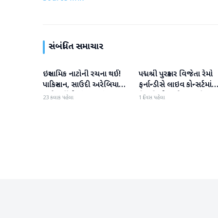
સંબંધિત સમાચાર
ઇસ્લામિક નાટોની રચના થઈ!
પદ્મશ્રી પુરસ્કાર વિજેતા રેમો
આંતરરાષ્ટ્રીય
આંતરરાષ્ટ્રીય
પાકિસ્તાન, સાઉદી અરેબિયા
ફર્નાન્ડીસે લાઇવ કોન્સર્ટમાંથ
અને તુર્કીએ સંયુક્ત સંરક્ષણ
નિવૃત્તિની જાહેરાત કરી
23 કલાક પહેલા
1 દિવસ પહેલા
કરાર પર હસ્તાક્ષર