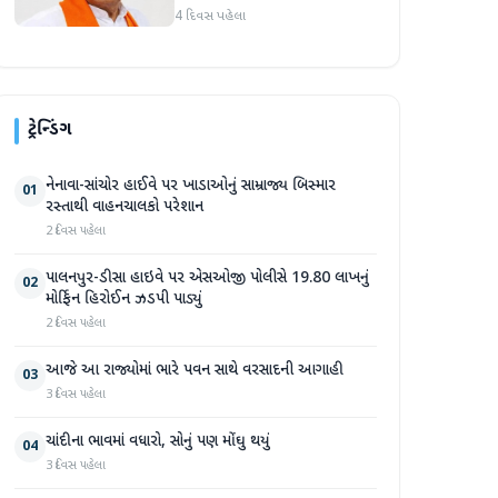
માર્જિનથી આગળ
4 દિવસ પહેલા
ટ્રેન્ડિંગ
નેનાવા-સાંચોર હાઈવે પર ખાડાઓનું સામ્રાજ્ય બિસ્માર
01
રસ્તાથી વાહનચાલકો પરેશાન
2 દિવસ પહેલા
પાલનપુર-ડીસા હાઇવે પર એસઓજી પોલીસે 19.80 લાખનું
02
મોર્ફિન હિરોઈન ઝડપી પાડ્યું
2 દિવસ પહેલા
આજે આ રાજ્યોમાં ભારે પવન સાથે વરસાદની આગાહી
03
3 દિવસ પહેલા
ચાંદીના ભાવમાં વધારો, સોનું પણ મોંઘુ થયું
04
3 દિવસ પહેલા