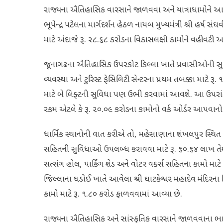
રાજ્યના ઐતિહાસિક વારસાને જાળવવા અને યાત્રાધામોને આધુન
ભૂપેન્દ્ર પટેલના માર્ગદર્શન હેઠળ નાયબ મુખ્યમંત્રી શ્રી હર્
માટે અંદાજે રૂ. ૨૮.૬૮ કરોડના વિકાસલક્ષી કામોને વહીવટી
જૂનાગઢના ઐતિહાસિક ઉપરકોટ કિલ્લા ખાતે પ્રવાસીઓની સુવિધ
વ્યવસ્થા અને ટુરિસ્ટ ફેસિલિટી સેન્ટરના પ્રથમ તબક્કા માટે ર
માટે બે લિફ્ટની સુવિધા પણ ઉભી કરવામાં આવશે. આ ઉપરાંત, સ
રકમ એટલે કે રૂ. ૨૦.૦૯ કરોડના કામોનો વર્ક ઓર્ડર આપવાનો 
ધાર્મિક સ્થાનોની વાત કરીએ તો, મહેસાણાના શંખલપુર સ્થિત શ્
સહિતની સુવિધાઓ ઉપલબ્ધ કરાવવા માટે રૂ. ૬૦.૬૪ લાખ તે
સત્સંગ હોલ, પાર્કિંગ શેડ અને વોટર વર્ક્સ સહિતના કામો મ
જિલ્લાના ઘડોઈ ખાતે આવેલા શ્રી ઘાટકેશ્વર મહાદેવ મંદિરના વિક
કામો માટે રૂ. ૧.૮૦ કરોડ ફાળવવામાં આવ્યા છે.
રાજ્યના ઐતિહાસિક અને સાંસ્કૃતિક વારસાને જાળવવાના ભાગર