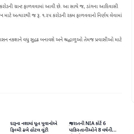
૬ કરોડની ગ્રાન્ટ ફાળવવામાં આવી છે. આ સાથે જ, ડાંગના આદિવાસી
ન માટે અત્યારથી જ રૂ. ૧.૨૫ કરોડની રકમ ફાળવવાનો નિર્ણય લેવામાં
 નકશાને વધુ સુદ્રઢ બનાવશે અને શ્રદ્ધાળુઓ તેમજ પ્રવાસીઓ માટે
દારૂના નશામાં ધૂત યુવાનોએ
ગુજરાતની NIA કોર્ટે 6
ગુજરાત
ગુજરાત
ફિલ્મી ઢબે હોટલ લૂંટી
પાકિસ્તાનીઓને 8 વર્ષની