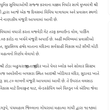
િક સુવિધાઓથી સજ્જ કરવાના મક્કમ નિર્ધાર સાથે મુખ્યમંત્રી શ્રી
ષ સંઘવી દ્વારા આજે એક જ દિવસમાં વિવિધ યાત્રાધામ અને પ્રવાસન સ્થળો
 અને નાણાકીય મંજૂરી આપવામાં આવી છે.
ામાં વધારો કરતા મજવેડી ગેટ તરફ કમ્પાઉન્ડ વોલ, પાર્કિંગ
ૂ. ૧.૦૭ કરોડ ના ખર્ચને મંજૂરી અપાઈ છે. અહીં ભવિષ્યમાં પ્રવાસીઓ
ુપ્રસિધ્ધ હર્ષદ માતાના મંદિરના સર્વગ્રાહી વિકાસ માટે સૌથી મોટી
મહત્વનો નિર્ણય લેવાયો છે.
રી ટોડા બહુચરાજી માતાજી મંદિર ખાતે પેવર બ્લોક અને સોલાર સિસ્ટમ
મજ અમરેલીના બગસરા સ્થિત આઇશ્રી ખોડિયાર મંદિર, સુડાવડ ખાતે
ાટે રૂ. ૪૯.૮૦ લાખની મંજૂરી આપવામાં આવી છે. તે ઉપરાંત વલસાડ
ાસ માટે રિવરફ્રન્ટ ઘાટ, લેન્ડસ્કેપિંગ અને ચિલ્ડ્રન પ્લે એરિયા જેવા
ૂપે, પંચમહાલ જિલ્લાના ગોધરામાં મહાત્મા ગાંધી દ્વારા ૧૯૧૭માં