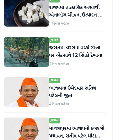
રાજ્યમાં તાત્કાલિક અસરથી
એનાલોગ ચીઝના ઉત્પાદન અને
વેચાણ પર પ્રતિબંધ.
1 દિવસ પહેલા
ગુજરાત
ગુજરાતમાં વરસાદ વચ્ચે રસ્તા
પર એકસાથે 12 સિંહો દેખાયા
4 દિવસ પહેલા
ગુજરાત
ભાજપના ઉમેદવાર સતિષ
પટેલની જીત
4 દિવસ પહેલા
ગુજરાત
માંજલપુરમાં ભાજપનો દબદબો
યથાવત, સતીષ પટેલ મોટા