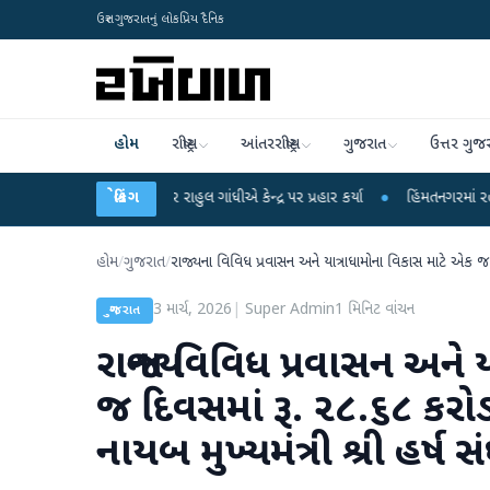
ઉત્તર ગુજરાતનું લોકપ્રિય દૈનિક
હોમ
રાષ્ટ્રીય
આંતરરાષ્ટ્રીય
ગુજરાત
ઉત્તર ગુજ
 આરોપો પર રાહુલ ગાંધીએ કેન્દ્ર પર પ્રહાર કર્યા
બ્રેકિંગ
●
હિંમતનગરમાં રહસ્યમય વાયરસ કે
હોમ
/
ગુજરાત
/
રાજ્યના વિવિધ પ્રવાસન અને યાત્રાધામોના વિકાસ માટે એક જ દ
3 માર્ચ, 2026
|
Super Admin
1
મિનિટ વાંચન
ગુજરાત
રાજ્યના વિવિધ પ્રવાસન અને
જ દિવસમાં રૂ. ૨૮.૬૮ કરો
નાયબ મુખ્યમંત્રી શ્રી હર્ષ 