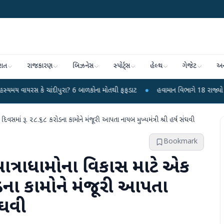
રાત
રાજકારણ
બિઝનેસ
સ્પોર્ટ્સ
હેલ્થ
ગેજેટ
અન
 ચાંદીપુરા? 6 બાળકોના મોતથી ફફડાટ
●
હવામાન વિભાગે 18 રાજ્યો માટે ભારે વરસાદ
િવસમાં રૂ. ૨૮.૬૮ કરોડના કામોને મંજૂરી આપતા નાયબ મુખ્યમંત્રી શ્રી હર્ષ સંઘવી
Bookmark
 યાત્રાધામોના વિકાસ માટે એક
ડના કામોને મંજૂરી આપતા
સંઘવી