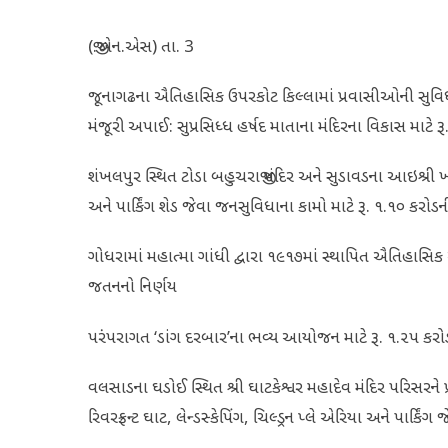
(જી.એન.એસ) તા. 3
જૂનાગઢના ઐતિહાસિક ઉપરકોટ કિલ્લામાં પ્રવાસીઓની સુવિધા મ
મંજૂરી અપાઈ: સુપ્રસિધ્ધ હર્ષદ માતાના મંદિરના વિકાસ માટે ર
શંખલપુર સ્થિત ટોડા બહુચરાજી મંદિર અને સુડાવડના આઇશ્રી 
અને પાર્કિંગ શેડ જેવા જનસુવિધાના કામો માટે રૂ. ૧.૧૦ કર
ગોધરામાં મહાત્મા ગાંધી દ્વારા ૧૯૧૭માં સ્થાપિત ઐતિહાસિક
જતનનો નિર્ણય
પરંપરાગત ‘ડાંગ દરબાર’ના ભવ્ય આયોજન માટે રૂ. ૧.૨૫ ક
વલસાડના ઘડોઈ સ્થિત શ્રી ઘાટકેશ્વર મહાદેવ મંદિર પરિસરને પ
રિવરફ્રન્ટ ઘાટ, લેન્ડસ્કેપિંગ, ચિલ્ડ્રન પ્લે એરિયા અને પા