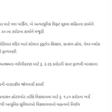
ાટે નવા પાર્કિંગ, બે અત્યાધુનિક લિફ્ટ મૂકવા સહિતના કામોને
ૂ. ૨૦.૦૯ કરોડના કામોને મંજૂરી
ખોડિયાર મંદિર ખાતે સોલાર રૂફટોપ સિસ્ટમ, સત્સંગ હોલ, પેવર બ્લોક
ોડની ફાળવણી
 આશ્રમના નવીનીકરણ માટે રૂ. ૩.૩૬ કરોડની ગ્રાન્ટ ફાળવી વારસાના
રોડની નાણાકીય જોગવાઈ કરાઈ
્રવાસન હોટસ્પોટ તરીકે વિકસાવવા માટે રૂ. ૧.૮૦ કરોડના ખર્ચે
ર્કિંગ જેવી આધુનિક સુવિધાઓ વિકસાવવાનો મહત્વનો નિર્ણય