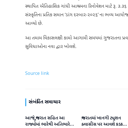
સ્થાપિત ઐતિહાસિક ગાંધી આશ્રમના રિનોવેશન માટે રૂ. ૩.૩
સંસ્કૃતિના પ્રતિક સમાન ‘ડાંગ દરબાર-૨૦૨૬’ ના ભવ્ય આયોજ
આવ્યો છે.
આ તમામ વિકાસલક્ષી કામો આગામી સમયમાં ગુજરાતના પ્રવાસન
સુવિધાઓના નવા દ્વાર ખોલશે.
Source link
સંબંધિત સમાચાર
આજે ગુજરાત સહિત આ
ગુજરાતમાં ખાનગી ટ્યુશન
ગુજરાત
ગુજરાત
રાજ્યોમાં ભારેથી અતિભારે
ક્લાસીસ પર આવશે કડક