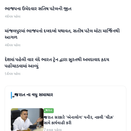
ભાજપના ઉમેદવાર સતિષ પટેલની જીત
ગુજરાત
4 દિવસ પહેલા
માંજલપુરમાં ભાજપનો દબદબો યથાવત, સતીષ પટેલ મોટા માર્જિનથી
ગુજરાત
આગળ
4 દિવસ પહેલા
દેશમાં પહેલી વાર વંદે ભારત ટ્રેન દ્વારા સુરતથી અમદાવાદ હૃદય
ગુજરાત
પહોંચાડવામાં આવ્યું
5 દિવસ પહેલા
ગુજરાત
ના વધુ સમાચાર
ગુજરાત
ગુજરાત સરકારે 'એનાલોગ' પનીર, નકલી 'ચીઝ'
સામે કાર્યવાહી કરી
7 કલાક પહેલા