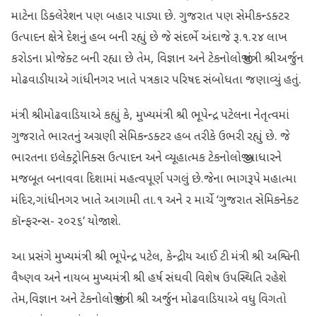
માટેના ડિક્લેરેશન પણ બહાર પાડ્યા છે. ગુજરાત પણ સેમીકન્ડક્ટર
ઉત્પાદન ક્ષેત્રે દેશનું હબ બની રહ્યું છે‌ જે સંદર્ભે અંદાજે રૂ.૧.૨૪ લાખ
કરોડના પ્રોજેક્ટ બની રહ્યા છે તેમ, વિજ્ઞાન અને ટેકનોલોજી મંત્રી શ્રીઅર્જુન
મોઢવાડીયાએ ગાંધીનગર ખાતે પત્રકાર પરિષદ સંબોધતા જણાવ્યું હતું.
મંત્રી શ્રીમોઢવાડિયાએ કહ્યું કે, મુખ્યમંત્રી શ્રી ભૂપેન્દ્ર પટેલના નેતૃત્વમાં
ગુજરાતે ભારતનું અગ્રણી સેમિકન્ડક્ટર હબ તરીકે ઉભરી રહ્યું છે. જે
ભારતના ઇલેક્ટ્રોનિક્સ ઉત્પાદન અને વ્યૂહાત્મક ટેકનોલોજી આધારને
મજબૂત બનાવવા દિશામાં મહત્વપૂર્ણ પગલું છે.જેના ભાગરૂપે મહાત્મા
મંદિર,ગાંધીનગર ખાતે આગામી તા.૧ અને ૨ માર્ચે ‘ગુજરાત સેમિકનેક્ટ
કૉન્ફરન્સ- ૨૦૨૬’ યોજાશે.
આ પ્રસંગે મુખ્યમંત્રી શ્રી ભૂપેન્દ્ર પટેલ, કેન્દ્રીય આઈ ટી મંત્રી શ્રી અશ્વિની
વૈષ્ણવ અને નાયબ મુખ્યમંત્રી શ્રી હર્ષ સંઘવી વિશેષ ઉપસ્થિતિ રહેશે
તેમ,વિજ્ઞાન અને ટેકનોલોજી મંત્રી શ્રી અર્જુન મોઢવાડિયાએ વધુ વિગતો