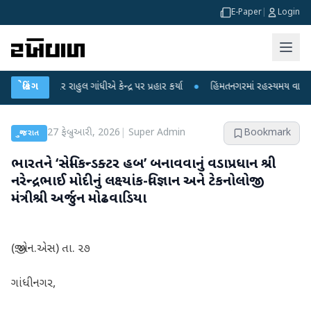
E-Paper
|
Login
લ ગાંધીએ કેન્દ્ર પર પ્રહાર કર્યા
બ્રેકિંગ
●
હિંમતનગરમાં રહસ્યમય વાયરસ કે ચાંદીપુરા? 6 
27 ફેબ્રુઆરી, 2026
|
Super Admin
Bookmark
ગુજરાત
ભારતને ‘સેમિકન્ડક્ટર હબ’ બનાવવાનું વડાપ્રધાન શ્રી
નરેન્દ્રભાઈ મોદીનું લક્ષ્યાંક-વિજ્ઞાન અને ટેકનોલોજી
મંત્રીશ્રી અર્જુન મોઢવાડિયા
(જી.એન.એસ) તા. ૨૭
ગાંધીનગર,