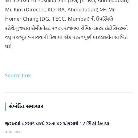
આ પરિષદમાં Yu Yoshida San (DG, JETRO, Ahmedabad),
Mr. Kim (Director, KOTRA, Ahmedabad) અને Mr.
Homer Chang (DG, TECC, Mumbai) ની ઉપસ્થિતિ
રહેશે.ગુજરાત સેમીકનેક્ટ ૨૦૨૬ રાજ્યમાં સેમિકન્ડક્ટર ઇકોસિસ્ટમને
વધુ મજબૂત બનાવવાની દિશામાં એક મહત્વપૂર્ણ માઇલસ્ટોન સાબિત
થશે.
Source link
સંબંધિત સમાચાર
ગુજરાતમાં વરસાદ વચ્ચે રસ્તા પર એકસાથે 12 સિંહો દેખાયા
ગુજરાત
4 દિવસ પહેલા