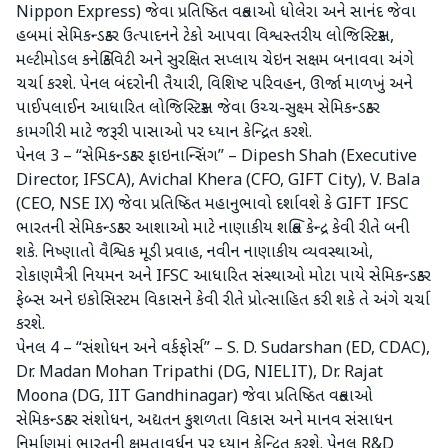
Nippon Express) જેવા પ્રતિષ્ઠિત વક્તાઓ ધોલેરા અને સાનંદ જેવા
હબમાં સેમિકન્ડક્ટર ઉત્પાદનને ટેકો આપવા વિશ્વસ્તરીય લોજિસ્ટિક્સ,
મલ્ટીમોડલ કનેક્ટિવિટી અને સુરક્ષિત સપ્લાય ચેઇન સક્ષમ બનાવવા અંગે
ચર્ચા કરશે. પેનલ બંદરોની તૈયારી, વિશિષ્ટ પરિવહન, ઊર્જા માળખું અને
પાઈપલાઈન આધારિત લોજિસ્ટિક્સ જેવા ઉચ્ચ-સુક્ષ્મ સેમિકન્ડક્ટર
કામગીરી માટે જરૂરી પાસાઓ પર ધ્યાન કેન્દ્રિત કરશે.
પેનલ 3 – “સેમિકન્ડક્ટર ફાઇનાન્સિંગ” – Dipesh Shah (Executive
Director, IFSCA), Avichal Khera (CFO, GIFT City), V. Bala
(CEO, NSE IX) જેવા પ્રતિષ્ઠિત મહાનુભાવો દર્શાવશે કે GIFT IFSC
ભારતની સેમિકન્ડક્ટર આશાઓ માટે નાણાકીય શક્તિ કેન્દ્ર કેવી રીતે બની
શકે. નિષ્ણાતો વૈશ્વિક મૂડી પ્રવાહ, નવીન નાણાકીય વ્યવસ્થાઓ,
રોકાણમૈત્રી નિયમન અને IFSC આધારિત સંસ્થાઓ મોટા પાયે સેમિકન્ડક્ટર
ફેબ્સ અને ઇકોસિસ્ટમ વિકાસને કેવી રીતે પ્રોત્સાહિત કરી શકે તે અંગે ચર્ચા
કરશે.
પેનલ 4 – “સંશોધન અને વર્કફોર્સ” – S. D. Sudarshan (ED, CDAC),
Dr. Madan Mohan Tripathi (DG, NIELIT), Dr. Rajat
Moona (DG, IIT Gandhinagar) જેવા પ્રતિષ્ઠિત વક્તાઓ
સેમિકન્ડક્ટર સંશોધન, અદ્યતન કુશળતા વિકાસ અને માનવ સંસાધન
નિર્માણમાં ભારતની ક્ષમતાવર્ધન પર ધ્યાન કેન્દ્રિત કરશે. પેનલ R&D