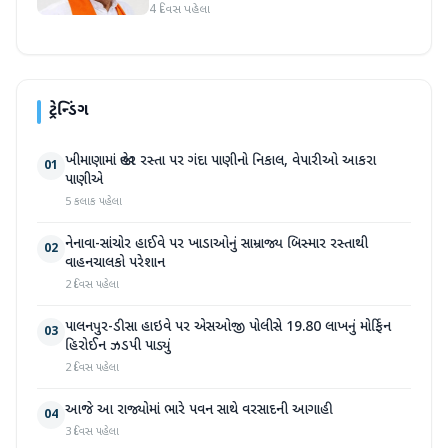
4 દિવસ પહેલા
ટ્રેન્ડિંગ
ખીમાણામાં જાહેર રસ્તા પર ગંદા પાણીનો નિકાલ, વેપારીઓ આકરા
01
પાણીએ
5 કલાક પહેલા
નેનાવા-સાંચોર હાઈવે પર ખાડાઓનું સામ્રાજ્ય બિસ્માર રસ્તાથી
02
વાહનચાલકો પરેશાન
2 દિવસ પહેલા
પાલનપુર-ડીસા હાઇવે પર એસઓજી પોલીસે 19.80 લાખનું મોર્ફિન
03
હિરોઈન ઝડપી પાડ્યું
2 દિવસ પહેલા
આજે આ રાજ્યોમાં ભારે પવન સાથે વરસાદની આગાહી
04
3 દિવસ પહેલા