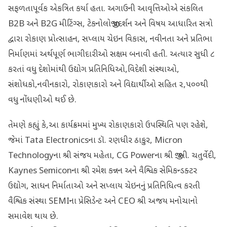
સફળતાપૂર્વક એકત્રિત કર્યા હતા. અગાઉની આવૃત્તિઓએ સંકલિત
B2B અને B2G મીટિંગ્સ, ટેકનોલોજી પ્રદર્શન અને વિષય આધારિત સત્રો
દ્વારા રોકાણ પ્રોત્સાહન, સપ્લાય ચેઇન વિકાસ, નવીનતા અને પ્રતિભા
નિર્માણમાં અર્થપૂર્ણ ભાગીદારીઓ સક્ષમ બનાવી હતી. અત્યાર સુધી ૮
કરતાં વધુ દેશોમાંથી ઉદ્યોગ પ્રતિનિધિઓ,વિદેશી સંસ્થાઓ,
સંશોધકો,નવીનકારો, રોકાણકારો અને વિદ્યાર્થીઓ સહિત ૨,૫૦૦થી
વધુ નોંધણીઓ થઈ છે.
તેમણે કહ્યું કે,આ કાર્યક્રમમાં મુખ્ય રોકાણકારો ઉપસ્થિતિ પણ રહેશે,
જેમાં Tata Electronicsના ડૉ. રણધીર ઠાકુર, Micron
Technologyના શ્રી સંજય મહેતા, CG Powerના શ્રી જી. સી. ચતુર્વેદી,
Kaynes Semiconના શ્રી રમેશ કન્નન અને વૈશ્વિક સેમિકન્ડક્ટર
ઉદ્યોગ, સાધન નિર્માતાઓ અને સપ્લાય ચેઇનનું પ્રતિનિધિત્વ કરતી
વૈશ્વિક સંસ્થા SEMIના પ્રેસિડેન્ટ અને CEO શ્રી અજય મનોચાનો
સમાવેશ થાય છે.