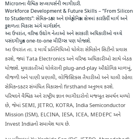
Micronના વૈશ્વિક સપ્લાયર્સની ભાગીદારી.
Workforce Development & Future Skills – “From Silicon
to Students”: સેમિકન્ડક્ટર અને ઇલેક્ટ્રોનિક્સ ક્ષેત્રમાં કારકિર્દી માર્ગ અને
કુશળતા વિકાસ અંગે માર્ગદર્શન.
આ ઉપરાંત, વરિષ્ઠ ઉદ્યોગ નેતાઓ અને સરકારી અધિકારીઓ વચ્ચે
પસંદગીયુક્ત one-to-one મીટિંગ્સ પણ યોજાશે.
આ ઉપરાંત તા. ૨ માર્ચે પ્રતિનિધિઓ ધોલેરા સેમિકોન સિટીનો પ્રવાસ
કરશે, જ્યાં Tata Electronics અને વરિષ્ઠ અધિકારીઓ સાથે બેઠક
યોજાશે. મુલાકાતીઓ ધોલેરાની plug-and-play ઔદ્યોગિક માળખું,
વીજળી અને પાણી પ્રણાલી, લોજિસ્ટિક્સ તૈયારીઓ અને ચાલી રહેલા
સેમિકન્ડક્ટર સંબંધિત વિકાસનો firsthand અનુભવ કરશે.
પરિષદને વૈશ્વિક અને રાષ્ટ્રીય જ્ઞાન ભાગીદારોનો મજબૂત સમર્થન મળ્યો
છે, જેમાં SEMI, JETRO, KOTRA, India Semiconductor
Mission (ISM), ELCINA, IESA, ICEA, MEDEPC અને
Invest Indiaનો સમાવેશ થાય છે.