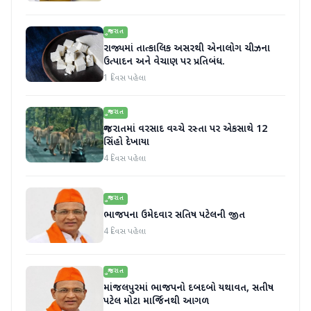
ગુજરાત
રાજ્યમાં તાત્કાલિક અસરથી એનાલોગ ચીઝના
ઉત્પાદન અને વેચાણ પર પ્રતિબંધ.
1 દિવસ પહેલા
ગુજરાત
ગુજરાતમાં વરસાદ વચ્ચે રસ્તા પર એકસાથે 12
સિંહો દેખાયા
4 દિવસ પહેલા
ગુજરાત
ભાજપના ઉમેદવાર સતિષ પટેલની જીત
4 દિવસ પહેલા
ગુજરાત
માંજલપુરમાં ભાજપનો દબદબો યથાવત, સતીષ
પટેલ મોટા માર્જિનથી આગળ