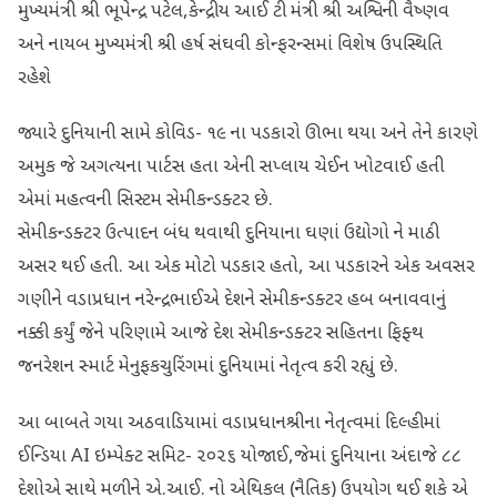
મુખ્યમંત્રી શ્રી ભૂપેન્દ્ર પટેલ,કેન્દ્રીય આઈ ટી મંત્રી શ્રી અશ્વિની વૈષ્ણવ
અને નાયબ મુખ્યમંત્રી શ્રી હર્ષ સંઘવી કોન્ફરન્સમાં વિશેષ ઉપસ્થિતિ
રહેશે
જ્યારે દુનિયાની સામે કોવિડ- ૧૯ ના પડકારો ઊભા થયા અને તેને કારણે
અમુક જે અગત્યના પાર્ટસ હતા એની સપ્લાય ચેઈન ખોટવાઈ હતી
એમાં મહત્વની સિસ્ટમ સેમીકન્ડક્ટર છે.
સેમીકન્ડક્ટર ઉત્પાદન બંધ થવાથી દુનિયાના ઘણાં ઉદ્યોગો ને માઠી
અસર થઈ હતી. આ એક મોટો પડકાર હતો, આ પડકારને એક અવસર
ગણીને વડાપ્રધાન નરેન્દ્રભાઈએ દેશને સેમીકન્ડક્ટર હબ બનાવવાનું
નક્કી કર્યું જેને પરિણામે આજે દેશ સેમીકન્ડક્ટર સહિતના ફિફ્થ
જનરેશન સ્માર્ટ મેનુફકચુરિંગમાં દુનિયામાં નેતૃત્વ કરી રહ્યું છે.
આ બાબતે ગયા અઠવાડિયામાં વડાપ્રધાનશ્રીના નેતૃત્વમાં દિલ્હીમાં
ઈન્ડિયા AI ઇમ્પેક્ટ સમિટ- ૨૦૨૬ યોજાઈ,જેમાં દુનિયાના અંદાજે ૮૮
દેશોએ સાથે મળીને એ.આઈ. નો એથિકલ (નૈતિક) ઉપયોગ થઈ શકે એ