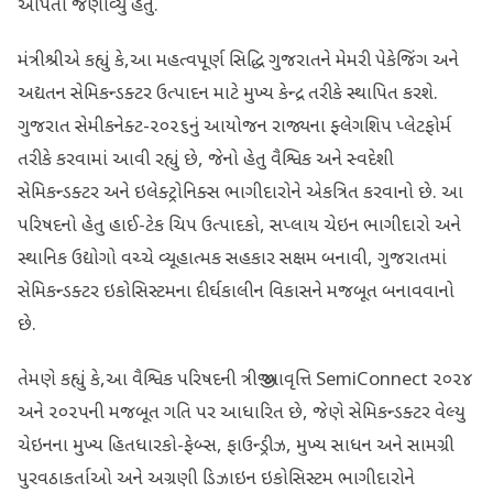
આપતાં જણાવ્યું હતું.
મંત્રીશ્રીએ કહ્યું કે,આ મહત્વપૂર્ણ સિદ્ધિ ગુજરાતને મેમરી પેકેજિંગ અને
અદ્યતન સેમિકન્ડક્ટર ઉત્પાદન માટે મુખ્ય કેન્દ્ર તરીકે સ્થાપિત કરશે.
ગુજરાત સેમીકનેક્ટ-૨૦૨૬નું આયોજન રાજ્યના ફ્લેગશિપ પ્લેટફોર્મ
તરીકે કરવામાં આવી રહ્યું છે, જેનો હેતુ વૈશ્વિક અને સ્વદેશી
સેમિકન્ડક્ટર અને ઇલેક્ટ્રોનિક્સ ભાગીદારોને એકત્રિત કરવાનો છે. આ
પરિષદનો હેતુ હાઈ-ટેક ચિપ ઉત્પાદકો, સપ્લાય ચેઇન ભાગીદારો અને
સ્થાનિક ઉદ્યોગો વચ્ચે વ્યૂહાત્મક સહકાર સક્ષમ બનાવી, ગુજરાતમાં
સેમિકન્ડક્ટર ઇકોસિસ્ટમના દીર્ઘકાલીન વિકાસને મજબૂત બનાવવાનો
છે.
તેમણે કહ્યું કે,આ વૈશ્વિક પરિષદની ત્રીજી આવૃત્તિ SemiConnect ૨૦૨૪
અને ૨૦૨૫ની મજબૂત ગતિ પર આધારિત છે, જેણે સેમિકન્ડક્ટર વેલ્યુ
ચેઇનના મુખ્ય હિતધારકો-ફેબ્સ, ફાઉન્ડ્રીઝ, મુખ્ય સાધન અને સામગ્રી
પુરવઠાકર્તાઓ અને અગ્રણી ડિઝાઇન ઇકોસિસ્ટમ ભાગીદારોને