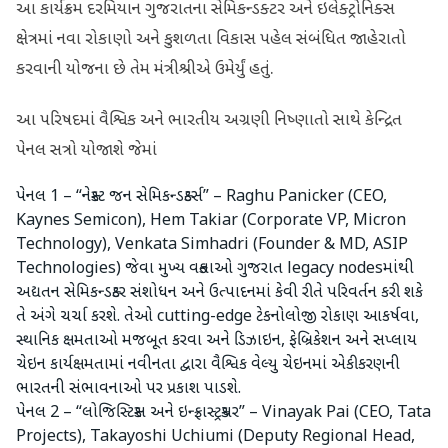
આ કાર્યક્રમ દરમિયાન ગુજરાતના સેમિકન્ડક્ટર અને ઇલેક્ટ્રોનિક્સ
ક્ષેત્રમાં નવા રોકાણો અને કુશળતા વિકાસ પહેલ સંબંધિત જાહેરાતો
કરવાની યોજના છે તેમ‌ મંત્રીશ્રીએ ઉમેર્યું હતું.
આ પરિષદમાં વૈશ્વિક અને ભારતીય અગ્રણી નિષ્ણાતો સાથે કેન્દ્રિત
પેનલ સત્રો યોજાશે જેમાં
પેનલ 1 – “નેક્સ્ટ જન સેમિકન્ડક્ટર્સ” – Raghu Panicker (CEO,
Kaynes Semicon), Hem Takiar (Corporate VP, Micron
Technology), Venkata Simhadri (Founder & MD, ASIP
Technologies) જેવા મુખ્ય વક્તાઓ ગુજરાત legacy nodesમાંથી
અદ્યતન સેમિકન્ડક્ટર સંશોધન અને ઉત્પાદનમાં કેવી રીતે પરિવર્તન કરી શકે
તે અંગે ચર્ચા કરશે. તેઓ cutting-edge ટેકનોલોજી રોકાણ આકર્ષવા,
સ્થાનિક ક્ષમતાઓ મજબૂત કરવા અને ડિઝાઇન, ફેબ્રિકેશન અને સપ્લાય
ચેઇન કાર્યક્ષમતામાં નવીનતા દ્વારા વૈશ્વિક વેલ્યુ ચેઇનમાં એકીકરણની
ભારતની સંભાવનાઓ પર પ્રકાશ પાડશે.
પેનલ 2 – “લોજિસ્ટિક્સ અને ઇન્ફ્રાસ્ટ્રક્ચર” – Vinayak Pai (CEO, Tata
Projects), Takayoshi Uchiumi (Deputy Regional Head,