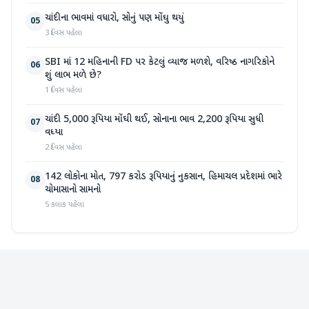
ચાંદીના ભાવમાં વધારો, સોનું પણ મોંઘુ થયું
05
3 દિવસ પહેલા
SBI માં 12 મહિનાની FD પર કેટલું વ્યાજ મળશે, વરિષ્ઠ નાગરિકોને
06
શું લાભ મળે છે?
1 દિવસ પહેલા
ચાંદી 5,000 રૂપિયા મોંઘી થઈ, સોનાના ભાવ 2,200 રૂપિયા સુધી
07
વધ્યા
2 દિવસ પહેલા
142 લોકોના મોત, 797 કરોડ રૂપિયાનું નુકસાન, હિમાચલ પ્રદેશમાં ભારે
08
ચોમાસાનો સામનો
5 કલાક પહેલા