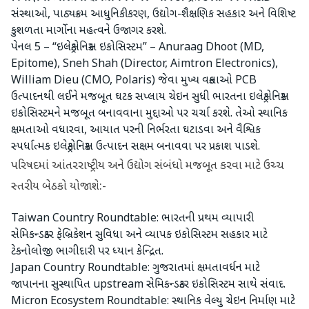
સંસ્થાઓ, પાઠ્યક્રમ આધુનિકીકરણ, ઉદ્યોગ-શૈક્ષણિક સહકાર અને વિશિષ્ટ
કુશળતા માર્ગોના મહત્વને ઉજાગર કરશે.
પેનલ 5 – “ઇલેક્ટ્રોનિક્સ ઇકોસિસ્ટમ” – Anuraag Dhoot (MD,
Epitome), Sneh Shah (Director, Aimtron Electronics),
William Dieu (CMO, Polaris) જેવા મુખ્ય વક્તાઓ PCB
ઉત્પાદનથી લઈને મજબૂત ઘટક સપ્લાય ચેઇન સુધી ભારતના ઇલેક્ટ્રોનિક્સ
ઇકોસિસ્ટમને મજબૂત બનાવવાના મુદ્દાઓ પર ચર્ચા કરશે. તેઓ સ્થાનિક
ક્ષમતાઓ વધારવા, આયાત પરની નિર્ભરતા ઘટાડવા અને વૈશ્વિક
સ્પર્ધાત્મક ઇલેક્ટ્રોનિક્સ ઉત્પાદન સક્ષમ બનાવવા પર પ્રકાશ પાડશે.
પરિષદમાં આંતરરાષ્ટ્રીય અને ઉદ્યોગ સંબંધો મજબૂત કરવા માટે ઉચ્ચ
સ્તરીય બેઠકો યોજાશે:-
Taiwan Country Roundtable: ભારતની પ્રથમ વ્યાપારી
સેમિકન્ડક્ટર ફેબ્રિકેશન સુવિધા અને વ્યાપક ઇકોસિસ્ટમ સહકાર માટે
ટેકનોલોજી ભાગીદારી પર ધ્યાન કેન્દ્રિત.
Japan Country Roundtable: ગુજરાતમાં ક્ષમતાવર્ધન માટે
જાપાનના સુસ્થાપિત upstream સેમિકન્ડક્ટર ઇકોસિસ્ટમ સાથે સંવાદ.
Micron Ecosystem Roundtable: સ્થાનિક વેલ્યુ ચેઇન નિર્માણ માટે