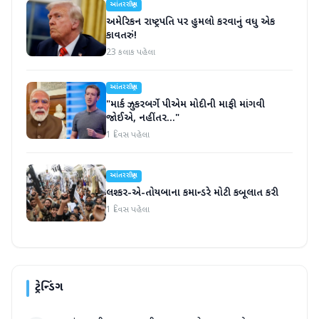
આંતરરાષ્ટ્રીય
અમેરિકન રાષ્ટ્રપતિ પર હુમલો કરવાનું વધુ એક
કાવતરું!
23 કલાક પહેલા
આંતરરાષ્ટ્રીય
"માર્ક ઝુકરબર્ગે પીએમ મોદીની માફી માંગવી
જોઈએ, નહીંતર..."
1 દિવસ પહેલા
આંતરરાષ્ટ્રીય
લશ્કર-એ-તોયબાના કમાન્ડરે મોટી કબૂલાત કરી
1 દિવસ પહેલા
ટ્રેન્ડિંગ