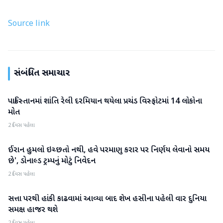
Source link
સંબંધિત સમાચાર
પાકિસ્તાનમાં શાંતિ રેલી દરમિયાન થયેલા પ્રચંડ વિસ્ફોટમાં 14 લોકોના
આંતરરાષ્ટ્રીય
મોત
2 દિવસ પહેલા
ઈરાન હુમલો ઇચ્છતો નથી, હવે પરમાણુ કરાર પર નિર્ણય લેવાનો સમય
આંતરરાષ્ટ્રીય
છે', ડોનાલ્ડ ટ્રમ્પનું મોટું નિવેદન
2 દિવસ પહેલા
સત્તા પરથી હાંકી કાઢવામાં આવ્યા બાદ શેખ હસીના પહેલી વાર દુનિયા
આંતરરાષ્ટ્રીય
સમક્ષ હાજર થશે
2 દિવસ પહેલા