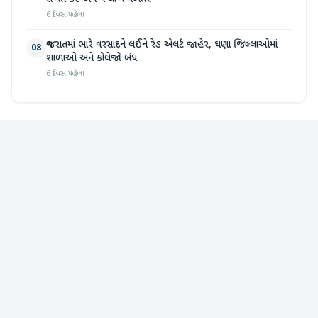
6 દિવસ પહેલા
ગુજરાતમાં ભારે વરસાદને લઈને રેડ એલર્ટ જાહેર, ઘણા જિલ્લાઓમાં
08
શાળાઓ અને કોલેજો બંધ
6 દિવસ પહેલા