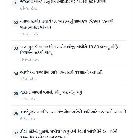
ગુજરાતમાં ખાનગી ટ્યુશન ક્લાસીસ પર આવશે કડક કાયદો
01
6 દિવસ પહેલા
નેનાવા-સાંચોર હાઈવે પર ખાડાઓનું સામ્રાજ્ય બિસ્માર રસ્તાથી
02
વાહનચાલકો પરેશાન
19 કલાક પહેલા
પાલનપુર-ડીસા હાઇવે પર એસઓજી પોલીસે 19.80 લાખનું મોર્ફિન
03
હિરોઈન ઝડપી પાડ્યું
19 કલાક પહેલા
આજે આ રાજ્યોમાં ભારે પવન સાથે વરસાદની આગાહી
04
2 દિવસ પહેલા
ચાંદીના ભાવમાં વધારો, સોનું પણ મોંઘુ થયું
05
1 દિવસ પહેલા
આજે ગુજરાત સહિત આ રાજ્યોમાં ભારેથી અતિભારે વરસાદની આગાહી
06
6 દિવસ પહેલા
ડીસા કોર્ટનો ચુકાદો: સગીરા પર દુષ્કર્મ કેસમાં આરોપીને ૨૦ વર્ષની
07
સખત કેદ અને ૫ લાખ વળતર