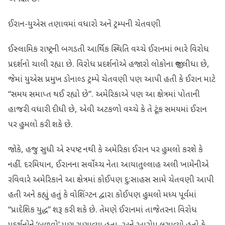
ઈરાન-યુએસ તણાવમાં વધારો અને ટ્રમ્પની ચેતવણી
ઈસ્લામિક રાષ્ટ્રની બગડતી આર્થિક સ્થિતિ વચ્ચે ઈરાનમાં ભારે વિરોધ
પ્રદર્શનો ચાલી રહ્યા છે. વિરોધ પ્રદર્શનોએ હજારો લોકોના જીવ લીધા છે,
જેમાં યુએસ પ્રમુખ ડોનાલ્ડ ટ્રમ્પે ચેતવણી પણ આપી હતી કે ઈરાન માટે
“સમય સમાપ્ત થઈ રહ્યો છે”. અમેરિકાએ પણ આ ક્ષેત્રમાં પોતાની
હાજરી વધારી દીધી છે, એવી અટકળો વચ્ચે કે તે ટૂંક સમયમાં ઈરાન
પર હુમલો કરી શકે છે.
જોકે, હજુ સુધી એ સ્પષ્ટ નથી કે અમેરિકા ઈરાન પર હુમલો કરશે કે
નહીં. દરમિયાન, ઈરાનના સર્વોચ્ચ નેતા આયાતુલ્લાહ અલી ખામેનીએ
રવિવારે અમેરિકાને આ ક્ષેત્રમાં કોઈપણ દુ:સાહસ સામે ચેતવણી આપી
હતી અને કહ્યું હતું કે વોશિંગ્ટન દ્વારા કોઈપણ હુમલો મધ્ય પૂર્વમાં
“પ્રાદેશિક યુદ્ધ” શરૂ કરી શકે છે. તેમણે ઈરાનમાં તાજેતરના વિરોધ