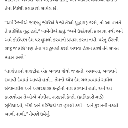
પ્રદર્શનોને ‘બળવો’ પણ ગણાવ્યા હતા, અને આરોપ લગાવ્યો હતો કે
તેમાં વિદેશી કલાકારો સામેલ છે.
“અમેરિકનોએ જાણવું જોઈએ કે જો તેઓ યુદ્ધ શરૂ કરશે, તો આ વખતે
તે પ્રાદેશિક યુદ્ધ હશે,” ખામેનીએ કહ્યું. “અમે ઉશ્કેરણી કરનારા નથી અને
અમે કોઈપણ દેશ પર હુમલો કરવાનો પ્રયાસ કરતા નથી. પરંતુ ઈરાની
રાષ્ટ્ર જે કોઈ પણ તેના પર હુમલો કરશે અથવા હેરાન કરશે તેને સખત
પ્રહાર કરશે.”
“તાજેતરનો રાજદ્રોહ એક બળવા જેવો જ હતો. અલબત્ત, બળવાને
દબાવી દેવામાં આવ્યો હતો… તેમનો ધ્યેય દેશ ચલાવવામાં સામેલ
સંવેદનશીલ અને અસરકારક કેન્દ્રોનો નાશ કરવાનો હતો, અને આ
કારણોસર તેઓએ પોલીસ, સરકારી કેન્દ્રો, (ક્રાંતિકારી ગાર્ડ)
સુવિધાઓ, બેંકો અને મસ્જિદો પર હુમલો કર્યો – અને કુરાનની નકલો
બાળી નાખી,” તેમણે ઉમેર્યું.