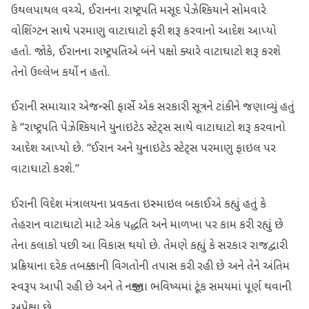
ઉથલપાથલ વચ્ચે, ઈરાનના રાષ્ટ્રપતિ મસૂદ પેઝેશ્કિયાને સોમવારે
વોશિંગ્ટન સાથે પરમાણુ વાટાઘાટો ફરી શરૂ કરવાનો આદેશ આપ્યો
હતો. જોકે, ઈરાનના રાષ્ટ્રપતિએ બંને પક્ષો ક્યારે વાટાઘાટો શરૂ કરશે
તેનો ઉલ્લેખ કર્યો ન હતો.
ઈરાની સમાચાર એજન્સી ફાર્સે એક સરકારી સૂત્રને ટાંકીને જણાવ્યું હતું
કે “રાષ્ટ્રપતિ પેઝેશ્કિયાને યુનાઇટેડ સ્ટેટ્સ સાથે વાટાઘાટો શરૂ કરવાનો
આદેશ આપ્યો છે. “ઈરાન અને યુનાઇટેડ સ્ટેટ્સ પરમાણુ ફાઇલ પર
વાટાઘાટો કરશે.”
ઈરાની વિદેશ મંત્રાલયના પ્રવક્તા ઇસ્માઇલ બકાઈએ કહ્યું હતું કે
તેહરાન વાટાઘાટો માટે એક પદ્ધતિ અને માળખા પર કામ કરી રહ્યું છે
તેના કલાકો પછી આ વિકાસ થયો છે. તેમણે કહ્યું કે સરકાર રાજદ્વારી
પ્રક્રિયાના દરેક તબક્કાની વિગતોની તપાસ કરી રહી છે અને તેને અંતિમ
સ્વરૂપ આપી રહી છે અને તે નજીકના ભવિષ્યમાં ટૂંક સમયમાં પૂર્ણ થવાની
અપેક્ષા છે.