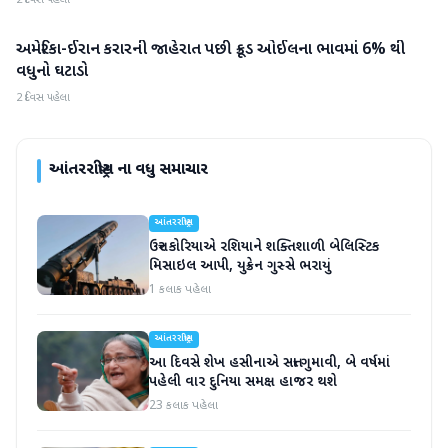
અમેરિકા-ઈરાન કરારની જાહેરાત પછી ક્રૂડ ઓઈલના ભાવમાં 6% થી
આંતરરાષ્ટ્રીય
વધુનો ઘટાડો
2 દિવસ પહેલા
આંતરરાષ્ટ્રીય
ના વધુ સમાચાર
આંતરરાષ્ટ્રીય
ઉત્તર કોરિયાએ રશિયાને શક્તિશાળી બેલિસ્ટિક
મિસાઇલ આપી, યુક્રેન ગુસ્સે ભરાયું
1 કલાક પહેલા
આંતરરાષ્ટ્રીય
આ દિવસે શેખ હસીનાએ સત્તા ગુમાવી, બે વર્ષમાં
પહેલી વાર દુનિયા સમક્ષ હાજર થશે
23 કલાક પહેલા