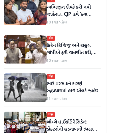
અભિજીત દીપકે કરી નવી
જાહેરાત, CJP હવે 'ક્યા
બોલતી પબ્લિક' અભિયાન શરૂ
10 કલાક પહેલા
કરશે
રાષ્ટ્રીય
કિરેન રિજિજુ અને રાહુલ
ગાંધીએ ફરી વાતચીત કરી,
મહિલા અનામત અને સીમાંકન
10 કલાક પહેલા
બિલ પર ચર્ચા કરી
રાષ્ટ્રીય
ભારે વરસાદને કારણે
રુદ્રપ્રયાગમાં હાઇ એલર્ટ જાહેર
11 કલાક પહેલા
રાષ્ટ્રીય
બોમ્બે હાઈકોર્ટે રેસિડેન્ટ
ડોક્ટરોની હડતાળની ઝાટકણી