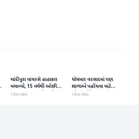
ચાંદીપુરા વાયરસે હાહાકાર
ધોધમાર વરસાદમાં પણ
રાષ્ટ્રીય
રાષ્ટ્રીય
મચાવ્યો, 15 વર્ષથી ઓછી
શાળાએ પહોંચવા માટે
ઉંમરના 22 બાળકોના મોત
છોકરીઓને જીવ જોખમમાં
1 દિવસ પહેલા
1 દિવસ પહેલા
નાખવાની ફરજ પડી