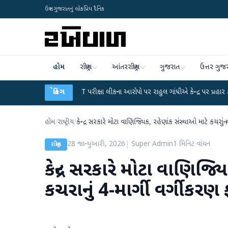
ઉત્તર ગુજરાતનું લોકપ્રિય દૈનિક
હોમ
રાષ્ટ્રીય
આંતરરાષ્ટ્રીય
ગુજરાત
ઉત્તર ગુજ
UGC-NET પરીક્ષા લીકના આરોપો પર રાહુલ ગાંધીએ કેન્દ્ર પર પ્રહાર કર્યા
બ્રેકિંગ
●
હિંમતનગ
હોમ
/
રાષ્ટ્રીય
/
કેન્દ્ર સરકારે મોટા વાણિજ્યિક, રહેણાંક સંસ્થાઓ માટે કચરાનુ
28 જાન્યુઆરી, 2026
|
Super Admin
1
મિનિટ વાંચન
રાષ્ટ્રીય
કેન્દ્ર સરકારે મોટા વાણિજ્
કચરાનું 4-માર્ગી વર્ગીકર