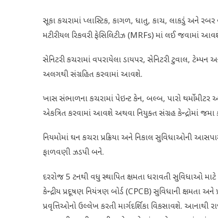
સૂકા કચરામાં પ્લાસ્ટિક, કાગળ, ધાતુ, કાચ, લાકડું અને રબર 
મટીરીયલ રિકવરી ફેસિલિટીઝ (MRFs) માં લઈ જવામાં આવશ
સેનિટરી કચરામાં વપરાયેલા ડાયપર, સેનિટરી ટુવાલ, ટેમ્પન અને
અલગથી સંગ્રહિત કરવામાં આવશે.
ખાસ સંભાળના કચરામાં પેઇન્ટ કેન, બલ્બ, પારો થર્મોમીટર
એકત્રિત કરવામાં આવશે અથવા નિયુક્ત સંગ્રહ કેન્દ્રોમાં જમ
નિયમોમાં ઘન કચરા પ્રક્રિયા અને નિકાલ સુવિધાઓની આસપાસ 
ફાળવણી ઝડપી બને.
દરરોજ 5 ટનથી વધુ સ્થાપિત ક્ષમતા ધરાવતી સુવિધાઓ માટે
કેન્દ્રીય પ્રદૂષણ નિયંત્રણ બોર્ડ (CPCB) સુવિધાની ક્ષમતા 
પ્રવૃત્તિઓનો ઉલ્લેખ કરતી માર્ગદર્શિકા વિકસાવશે. આનાથી રાજ્