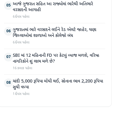
આજે ગુજરાત સહિત આ રાજ્યોમાં ભારેથી અતિભારે
05
વરસાદની આગાહી
6 દિવસ પહેલા
ગુજરાતમાં ભારે વરસાદને લઈને રેડ એલર્ટ જાહેર, ઘણા
06
જિલ્લાઓમાં શાળાઓ અને કોલેજો બંધ
6 દિવસ પહેલા
SBI માં 12 મહિનાની FD પર કેટલું વ્યાજ મળશે, વરિષ્ઠ
07
નાગરિકોને શું લાભ મળે છે?
16 કલાક પહેલા
ચાંદી 5,000 રૂપિયા મોંઘી થઈ, સોનાના ભાવ 2,200 રૂપિયા
08
સુધી વધ્યા
1 દિવસ પહેલા