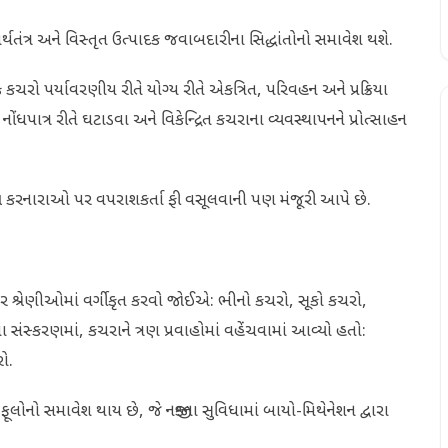
થતંત્ર અને વિસ્તૃત ઉત્પાદક જવાબદારીના સિદ્ધાંતોનો સમાવેશ થશે.
ો પર્યાવરણીય રીતે યોગ્ય રીતે એકત્રિત, પરિવહન અને પ્રક્રિયા
પાત્ર રીતે ઘટાડવા અને વિકેન્દ્રિત કચરાના વ્યવસ્થાપનને પ્રોત્સાહન
્ન કરનારાઓ પર વપરાશકર્તા ફી વસૂલવાની પણ મંજૂરી આપે છે.
ાર શ્રેણીઓમાં વર્ગીકૃત કરવો જોઈએ: ભીનો કચરો, સૂકો કચરો,
સ્કરણમાં, કચરાને ત્રણ પ્રવાહોમાં વહેંચવામાં આવ્યો હતો:
રો.
લોનો સમાવેશ થાય છે, જે નજીકના સુવિધામાં બાયો-મિથેનેશન દ્વારા