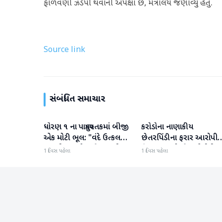
ફાળવણી ઝડપી થવાની અપેક્ષા છે, મંત્રાલયે જણાવ્યું હતું.
Source link
સંબંધિત સમાચાર
ધોરણ ૧ ના પાઠ્યપુસ્તકમાં બીજી
કરોડોના નાણાકીય
રાષ્ટ્રીય
રાષ્ટ્રીય
એક મોટી ભૂલ: "વંદે ઉત્કલ
છેતરપિંડીના ફરાર આરોપી
જનની" શબ્દો અને રાષ્ટ્રગીત
વિશાખા રાઠોડને યુએઈથી
1 દિવસ પહેલા
1 દિવસ પહેલા
ખોટી રીતે છાપવામાં આવ્યા
ભારત લાવવામાં આવ્યો