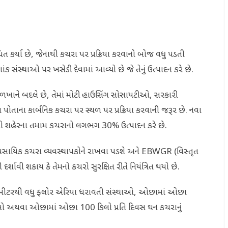
ૂચિત કર્યા છે, જેનાથી કચરા પર પ્રક્રિયા કરવાનો બોજ વધુ પડતી
ક સંસ્થાઓ પર ખસેડી દેવામાં આવ્યો છે જે તેનું ઉત્પાદન કરે છે.
ખાને બદલે છે, તેમાં મોટી હાઉસિંગ સોસાયટીઓ, સરકારી
ોતાના કાર્બનિક કચરા પર સ્થળ પર પ્રક્રિયા કરવાની જરૂર છે. નવા
ૂથો શહેરના તમામ કચરાનો લગભગ 30% ઉત્પાદન કરે છે.
વ્યાવસાયિક કચરા વ્યવસ્થાપકોને રાખવા પડશે અને EBWGR (વિસ્તૃત
ર્શાવી શકાય કે તેમનો કચરો સુરક્ષિત રીતે નિયંત્રિત થયો છે.
સ મીટરથી વધુ ફ્લોર એરિયા ધરાવતી સંસ્થાઓ, ઓછામાં ઓછા
ાઓ અથવા ઓછામાં ઓછા 100 કિલો પ્રતિ દિવસ ઘન કચરાનું