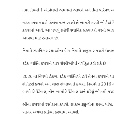
નવા નિયમો 1 એપ્રિલથી અમલમાં આવશે અને તેમાં પરિપત્ર અર્
જથ્થાબંધ કચરો ઉત્પન્ન કરનારાઓએ ખાતરી કરવી જોઈએ કે કચર
કરવામાં આવે, આ પગલું શહેરી સ્થાનિક સંસ્થાઓ પરનો ભાર નોંધ
આપવા માટે રચાયેલ છે.
નિયમો સ્થાનિક સંસ્થાઓના પેટા-નિયમો અનુસાર કચરો ઉત્પન
દરેક વ્યક્તિ કચરાને ચાર શ્રેણીઓમાં વર્ગીકૃત કરી શકે છે
2026 ના નિયમો હેઠળ, દરેક વ્યક્તિએ હવે તેમના કચરાને ચ
સેનિટરી કચરો અને ખાસ સંભાળનો કચરો. નિયમોના 2016 ના સં
બાયો-ડિગ્રેડેબલ, નોન-બાયોડિગ્રેડેબલ અને ઘરેલું જોખમી કચ
ભીના કચરામાં રસોડાના કચરો, શાકભાજી, ફળોના છાલ, માંસ, ફૂ
ખાતર અથવા પ્રક્રિયા કરવામાં આવશે.