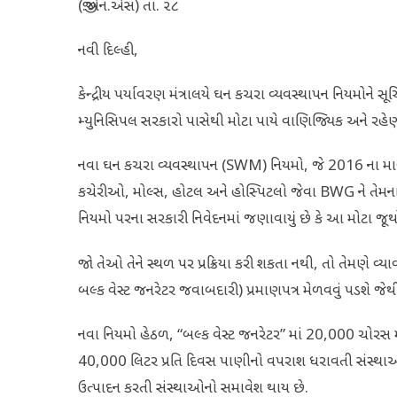
(જી.એન.એસ) તા. ૨૮
નવી દિલ્હી,
કેન્દ્રીય પર્યાવરણ મંત્રાલયે ઘન કચરા વ્યવસ્થાપન નિયમોને સ
મ્યુનિસિપલ સરકારો પાસેથી મોટા પાયે વાણિજ્યિક અને રહેણાં
નવા ઘન કચરા વ્યવસ્થાપન (SWM) નિયમો, જે 2016 ના માળ
કચેરીઓ, મોલ્સ, હોટલ અને હોસ્પિટલો જેવા BWG ને તેમના પ
નિયમો પરના સરકારી નિવેદનમાં જણાવાયું છે કે આ મોટા જ
જો તેઓ તેને સ્થળ પર પ્રક્રિયા કરી શકતા નથી, તો તેમણે 
બલ્ક વેસ્ટ જનરેટર જવાબદારી) પ્રમાણપત્ર મેળવવું પડશે જેથી દ
નવા નિયમો હેઠળ, “બલ્ક વેસ્ટ જનરેટર” માં 20,000 ચોર
40,000 લિટર પ્રતિ દિવસ પાણીનો વપરાશ ધરાવતી સંસ્થ
ઉત્પાદન કરતી સંસ્થાઓનો સમાવેશ થાય છે.