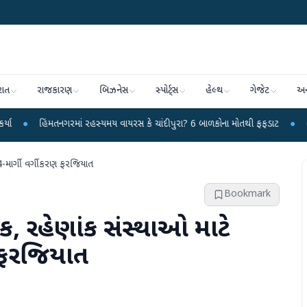
રાત
રાજકારણ
બિઝનેસ
સ્પોર્ટ્સ
હેલ્થ
ગેજેટ
અન
રમાં રહસ્યમય વાયરસ કે ચાંદીપુરા? 6 બાળકોના મોતથી ફફડાટ
●
હવામાન વિભાગે 18 
ં 4-માર્ગી વર્ગીકરણ ફરજિયાત
Bookmark
યિક, રહેણાંક સંસ્થાઓ માટે
ણ ફરજિયાત