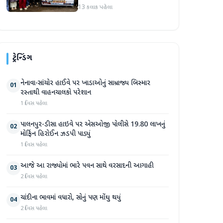
કાઢી, 'જો કામ ન હોય તો પગાર
13 કલાક પહેલા
બંધ કરો'
ટ્રેન્ડિંગ
નેનાવા-સાંચોર હાઈવે પર ખાડાઓનું સામ્રાજ્ય બિસ્માર
01
રસ્તાથી વાહનચાલકો પરેશાન
1 દિવસ પહેલા
પાલનપુર-ડીસા હાઇવે પર એસઓજી પોલીસે 19.80 લાખનું
02
મોર્ફિન હિરોઈન ઝડપી પાડ્યું
1 દિવસ પહેલા
આજે આ રાજ્યોમાં ભારે પવન સાથે વરસાદની આગાહી
03
2 દિવસ પહેલા
ચાંદીના ભાવમાં વધારો, સોનું પણ મોંઘુ થયું
04
2 દિવસ પહેલા