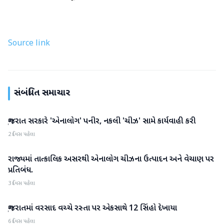
Source link
સંબંધિત સમાચાર
ગુજરાત સરકારે 'એનાલોગ' પનીર, નકલી 'ચીઝ' સામે કાર્યવાહી કરી
ગુજરાત
2 દિવસ પહેલા
રાજ્યમાં તાત્કાલિક અસરથી એનાલોગ ચીઝના ઉત્પાદન અને વેચાણ પર
ગુજરાત
પ્રતિબંધ.
3 દિવસ પહેલા
ગુજરાતમાં વરસાદ વચ્ચે રસ્તા પર એકસાથે 12 સિંહો દેખાયા
ગુજરાત
6 દિવસ પહેલા