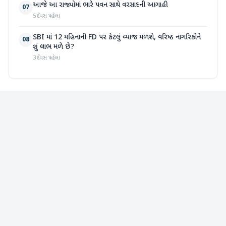
આજે આ રાજ્યોમાં ભારે પવન સાથે વરસાદની આગાહી
07
5 દિવસ પહેલા
SBI માં 12 મહિનાની FD પર કેટલું વ્યાજ મળશે, વરિષ્ઠ નાગરિકોને
08
શું લાભ મળે છે?
3 દિવસ પહેલા