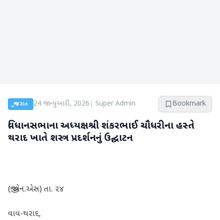
24 જાન્યુઆરી, 2026
|
Super Admin
Bookmark
ગુજરાત
વિધાનસભાના અધ્યક્ષશ્રી શંકરભાઈ ચૌધરીના હસ્તે
થરાદ ખાતે શસ્ત્ર પ્રદર્શનનું ઉદ્ઘાટન
(જી.એન.એસ) તા. ૨૪
વાવ-થરાદ,