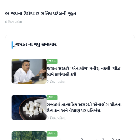
ભાજપના ઉમેદવાર સતિષ પટેલની જીત
ગુજરાત
6 દિવસ પહેલા
ગુજરાત
ના વધુ સમાચાર
ગુજરાત
ગુજરાત સરકારે 'એનાલોગ' પનીર, નકલી 'ચીઝ'
સામે કાર્યવાહી કરી
2 દિવસ પહેલા
ગુજરાત
રાજ્યમાં તાત્કાલિક અસરથી એનાલોગ ચીઝના
ઉત્પાદન અને વેચાણ પર પ્રતિબંધ.
3 દિવસ પહેલા
ગુજરાત