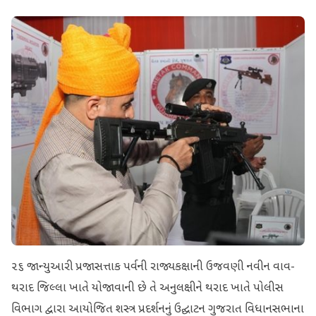
૨૬ જાન્યુઆરી પ્રજાસત્તાક પર્વની રાજ્યકક્ષાની ઉજવણી નવીન વાવ-
થરાદ જિલ્લા ખાતે યોજાવાની છે તે અનુલક્ષીને થરાદ ખાતે પોલીસ
વિભાગ દ્વારા આયોજિત શસ્ત્ર પ્રદર્શનનું ઉદ્ઘાટન ગુજરાત વિધાનસભાના