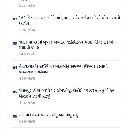
2 દિવસ પહેલા
IAF વિંગ કમાન્ડર હનીટ્રેપમાં ફસાયા, સંવેદનશીલ માહિતી લીક કરવાનો
02
આરોપ
1 દિવસ પહેલા
‘KGF’ના યશનો ખૂંખાર અવતાર! ‘ટોક્સિક’ના 4:38 મિનિટના ટ્રેલરે
03
મચાવ્યો ધમાલ
14 કલાક પહેલા
નેનાવા-સાંચોર હાઈવે પર ખાડાઓનું સામ્રાજ્ય બિસ્માર રસ્તાથી
04
વાહનચાલકો પરેશાન
4 દિવસ પહેલા
પાલનપુર-ડીસા હાઇવે પર એસઓજી પોલીસે 19.80 લાખનું મોર્ફિન
05
હિરોઈન ઝડપી પાડ્યું
4 દિવસ પહેલા
ચાંદીના ભાવમાં વધારો, સોનું પણ મોંઘુ થયું
06
5 દિવસ પહેલા