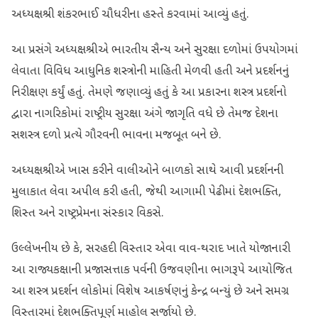
અધ્યક્ષશ્રી શંકરભાઈ ચૌધરીના હસ્તે કરવામાં આવ્યું હતું.
આ પ્રસંગે અધ્યક્ષશ્રીએ ભારતીય સૈન્ય અને સુરક્ષા દળોમાં ઉપયોગમાં
લેવાતા વિવિધ આધુનિક શસ્ત્રોની માહિતી મેળવી હતી અને પ્રદર્શનનું
નિરીક્ષણ કર્યું હતું. તેમણે જણાવ્યું હતું કે આ પ્રકારના શસ્ત્ર પ્રદર્શનો
દ્વારા નાગરિકોમાં રાષ્ટ્રીય સુરક્ષા અંગે જાગૃતિ વધે છે તેમજ દેશના
સશસ્ત્ર દળો પ્રત્યે ગૌરવની ભાવના મજબૂત બને છે.
અધ્યક્ષશ્રીએ ખાસ કરીને વાલીઓને બાળકો સાથે આવી પ્રદર્શનની
મુલાકાત લેવા અપીલ કરી હતી, જેથી આગામી પેઢીમાં દેશભક્તિ,
શિસ્ત અને રાષ્ટ્રપ્રેમના સંસ્કાર વિકસે.
ઉલ્લેખનીય છે કે, સરહદી વિસ્તાર એવા વાવ-થરાદ ખાતે યોજાનારી
આ રાજ્યકક્ષાની પ્રજાસત્તાક પર્વની ઉજવણીના ભાગરૂપે આયોજિત
આ શસ્ત્ર પ્રદર્શન લોકોમાં વિશેષ આકર્ષણનું કેન્દ્ર બન્યું છે અને સમગ્ર
વિસ્તારમાં દેશભક્તિપૂર્ણ માહોલ સર્જાયો છે.