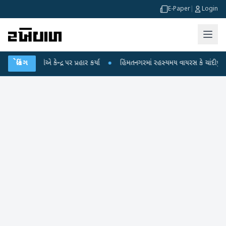
E-Paper
|
Login
ેન્દ્ર પર પ્રહાર કર્યા
બ્રેકિંગ
●
હિંમતનગરમાં રહસ્યમય વાયરસ કે ચાંદીપુરા? 6 બાળકોના 