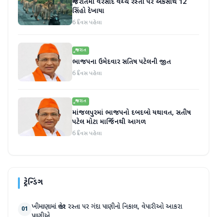
ગુજરાતમાં વરસાદ વચ્ચે રસ્તા પર એકસાથે 12
સિંહો દેખાયા
6 દિવસ પહેલા
ગુજરાત
ભાજપના ઉમેદવાર સતિષ પટેલની જીત
6 દિવસ પહેલા
ગુજરાત
માંજલપુરમાં ભાજપનો દબદબો યથાવત, સતીષ
પટેલ મોટા માર્જિનથી આગળ
6 દિવસ પહેલા
ટ્રેન્ડિંગ
ખીમાણામાં જાહેર રસ્તા પર ગંદા પાણીનો નિકાલ, વેપારીઓ આકરા
01
પાણીએ