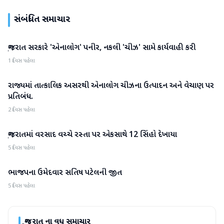
સંબંધિત સમાચાર
ગુજરાત સરકારે 'એનાલોગ' પનીર, નકલી 'ચીઝ' સામે કાર્યવાહી કરી
ગુજરાત
1 દિવસ પહેલા
રાજ્યમાં તાત્કાલિક અસરથી એનાલોગ ચીઝના ઉત્પાદન અને વેચાણ પર
ગુજરાત
પ્રતિબંધ.
2 દિવસ પહેલા
ગુજરાતમાં વરસાદ વચ્ચે રસ્તા પર એકસાથે 12 સિંહો દેખાયા
ગુજરાત
5 દિવસ પહેલા
ભાજપના ઉમેદવાર સતિષ પટેલની જીત
ગુજરાત
5 દિવસ પહેલા
ગુજરાત
ના વધુ સમાચાર