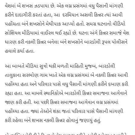
વેશમાં બે શખસ ઝડપાયા છે. એક લગ્ન પ્રસંગમાં વધુ પૈસાની માંગણી
કરીને દાદાગીરી કરતાં હતા, આ દરમિયાન અસલી કિન્નર ત્યાં આવી
પહોંચતા બંને શખસોને મેથીપાક આપ્યો હતો. સમગ્ર ઘટનાનો વીડિયો
સોશિયલ મીડિયામાં વાઈરલ થઈ રહ્યો છે. ઘટના અંગે કિન્નર સમાજે વેશ
ધારણ કરી નકલી કિન્નર બનેલા બંને શખસોને બારડોલી રૂપલ પોલીસને
હવાલે કર્યા હતા.
આ બાબતે મીડિયા સુત્રો થકી મળતી માહિતી મુજબ, બારડોલી
તાલુકાના સરભોણ ગામ ખાતે એક લગ્ન પ્રસંગમાં બે નકલી કિન્નર આવી
પહોંચ્યા હતા અને પરિવાર પાસે વધુ પૈસાની માંગણી કરીને દબાણ કરી
રહ્યા હતા. આ મામલે સ્થાનિકોએ બારડોલી કિન્નર સમાજના આગેવાને
જાણ કરી હતી. આ પછી કિન્નર સમાજના આગેવાન લગ્ન પ્રસંગમાં
પહોંચ્યા હતા. જ્યાં તેઓને શંકા જતાં પરિવાર પાસે પૈસાની માંગણી
કરી રહેલા બંને શખસ નકલી કિન્નર હોવાનું જણાયું હતું.