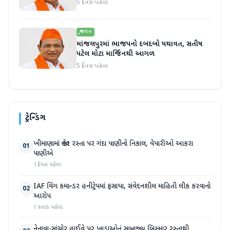
5 દિવસ પહેલા
ગુજરાત
માંજલપુરમાં ભાજપનો દબદબો યથાવત, સતીષ
પટેલ મોટા માર્જિનથી આગળ
5 દિવસ પહેલા
ટ્રેન્ડિંગ
ખીમાણામાં જાહેર રસ્તા પર ગંદા પાણીનો નિકાલ, વેપારીઓ આકરા
01
પાણીએ
1 દિવસ પહેલા
IAF વિંગ કમાન્ડર હનીટ્રેપમાં ફસાયા, સંવેદનશીલ માહિતી લીક કરવાનો
02
આરોપ
1 કલાક પહેલા
નેનાવા-સાંચોર હાઈવે પર ખાડાઓનું સામ્રાજ્ય બિસ્માર રસ્તાથી