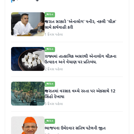
ગુજરાત
ગુજરાત સરકારે 'એનાલોગ' પનીર, નકલી 'ચીઝ'
સામે કાર્યવાહી કરી
1 દિવસ પહેલા
ગુજરાત
રાજ્યમાં તાત્કાલિક અસરથી એનાલોગ ચીઝના
ઉત્પાદન અને વેચાણ પર પ્રતિબંધ.
2 દિવસ પહેલા
ગુજરાત
ગુજરાતમાં વરસાદ વચ્ચે રસ્તા પર એકસાથે 12
સિંહો દેખાયા
5 દિવસ પહેલા
ગુજરાત
ભાજપના ઉમેદવાર સતિષ પટેલની જીત