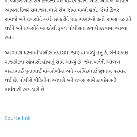
બે વ્યક્તિ ખોટી રીતે કિન્નરનો વેશ ધારણ કરીને, ખોટી ઓળખ આપીને
આવતા કિન્નર સમાજમાં ભારે રોષ જોવા મળ્યો હતો. જેમાં કિન્નર
સમાજે બંને શખસોને અર્ધ નગ્ન કરીને પાઠ ભણાવ્યો હતો. સમગ્ર ઘટનાને
લઈને બંને શખસોને બારડોલી રૂપલ પોલીસના હવાલે કરવામાં આવ્યા
હતા.
આ સમગ્ર ઘટનામાં પોલીસ તપાસમાં જાણવા મળ્યું હતું કે, બંને શખશ
રાજકોટના રહેવાસી હોવાનું સામે આવ્યું છે. જેમાં બંનેની ઓળખ
ભરતભાઈ પુનાભાઈ માંગરોળીયા અને અરવિંદભાઈ જીવનનાથ પરમાર
થઈ છે. પોલીસે વીડિયોના આધારે બંને શખસ સામે કાયદેસરની
કાર્યવાહી હાથ ધરી છે.
Source link