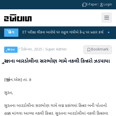
E-Paper
|
Login
GC-NET પરીક્ષા લીકના આરોપો પર રાહુલ ગાંધીએ કેન્દ્ર પર પ્રહાર કર્યા
બ્રેકિંગ
●
હિંમતનગરમા
7 ડિસેમ્બર, 2025
|
Super Admin
Bookmark
ગુજરાત
સુરતના બારડોલીના સરભોણ ગામે નકલી કિન્નરો ઝડપાયા
(જી.એન.એસ) તા. ૭
સુરત,
સુરતના બારડોલીના સરભોણ ગામે લગ્ન પ્રસંગમાં કિન્નર બની પોતાનો
હક્ક માંગવા આવ્યા નકલી કિન્નર. સુરતના બારડોલીમાં નકલી કિન્નરના