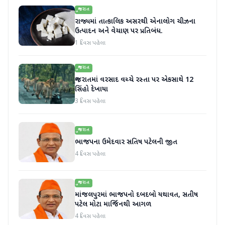
ગુજરાત
રાજ્યમાં તાત્કાલિક અસરથી એનાલોગ ચીઝના
ઉત્પાદન અને વેચાણ પર પ્રતિબંધ.
1 દિવસ પહેલા
ગુજરાત
ગુજરાતમાં વરસાદ વચ્ચે રસ્તા પર એકસાથે 12
સિંહો દેખાયા
3 દિવસ પહેલા
ગુજરાત
ભાજપના ઉમેદવાર સતિષ પટેલની જીત
4 દિવસ પહેલા
ગુજરાત
માંજલપુરમાં ભાજપનો દબદબો યથાવત, સતીષ
પટેલ મોટા માર્જિનથી આગળ
4 દિવસ પહેલા