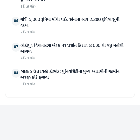
1 દિવસ પહેલા
ચાંદી 5,000 રૂપિયા મોંઘી થઈ, સોનાના ભાવ 2,200 રૂપિયા સુધી
06
વધ્યા
2 દિવસ પહેલા
બાંકીપુર વિધાનસભા બેઠક પર પ્રશાંત કિશોર 8,000 થી વધુ મતોથી
07
આગળ
4 દિવસ પહેલા
MBBS ઉત્તરવહી કૌભાંડ: યુનિવર્સિટીના મુખ્ય આરોપીની જામીન
08
અરજી કોર્ટે ફગાવી
5 દિવસ પહેલા