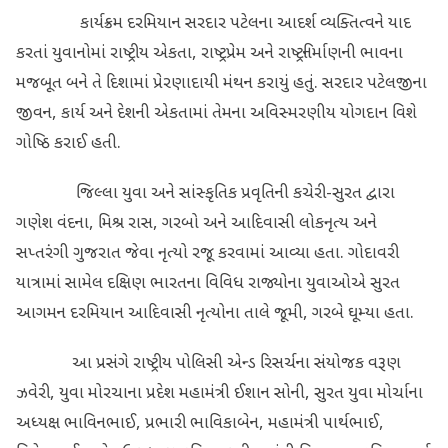
કાર્યક્રમ દરમિયાન સરદાર પટેલના આદર્શ વ્યક્તિત્વને યાદ
કરતાં યુવાનોમાં રાષ્ટ્રીય એકતા, રાષ્ટ્રપ્રેમ અને રાષ્ટ્રનિર્માણની ભાવના
મજબૂત બને તે દિશામાં પ્રેરણાદાયી મંથન કરાયું હતું. સરદાર પટેલજીના
જીવન, કાર્ય અને દેશની એકતામાં તેમના અવિસ્મરણીય યોગદાન વિશે
ગોષ્ઠિ કરાઈ હતી.
જિલ્લા યુવા અને સાંસ્કૃતિક પ્રવૃતિની કચેરી-સુરત દ્વારા
ગણેશ વંદના, મિશ્ર રાસ, ગરબો અને આદિવાસી લોકનૃત્ય અને
સપ્તરંગી ગુજરાત જેવા નૃત્યો રજૂ કરવામાં આવ્યા હતા. ગોદાવરી
યાત્રામાં સામેલ દક્ષિણ ભારતના વિવિધ રાજ્યોના યુવાઓએ સુરત
આગમન દરમિયાન આદિવાસી નૃત્યોના તાલે જૂમી, ગરબે ઘૂમ્યા હતા.
આ પ્રસંગે રાષ્ટ્રીય પોલિસી એન્ડ રિસર્ચના સંયોજક વરૂણ
ઝવેરી, યુવા મોરચાના પ્રદેશ મહામંત્રી ઈશાન સોની, સુરત યુવા મોર્ચાના
અધ્યક્ષ ભાવિનભાઈ, પ્રભારી ભાવિકાબેન, મહામંત્રી પાર્થભાઈ,