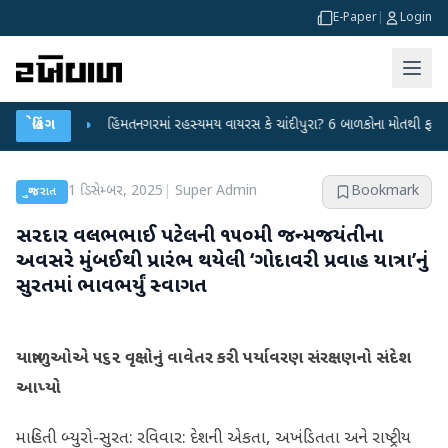
E-Paper
|
Login
્યા
●
બ્રેકિંગ
હિંમતનગરમાં રહસ્યમય વાયરસ કે ચાંદીપુરા? 6 બાળકોના મોતથી ફફડાટ
●
1 ડિસેમ્બર, 2025
|
Super Admin
Bookmark
ગુજરાત
સરદાર વલ્લભભાઈ પટેલની ૧૫૦મી જન્મજયંતીના
અવસરે મુંબઈથી પ્રારંભ થયેલી ‘ગોદાવરી પ્રવાહ યાત્રા’નું
સુરતમાં ભાવભર્યું સ્વાગત
યાત્રાળુઓએ ૫૬૨ વૃક્ષોનું વાવેતર કરી પર્યાવરણ સંરક્ષણનો સંદેશ
આપ્યો
માહિતી બ્યુરો-સુરત: રવિવાર: દેશની એકતા, અખંડિતતા અને રાષ્ટ્રીય