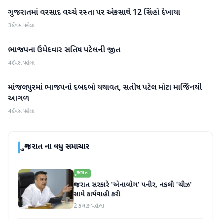
ગુજરાતમાં વરસાદ વચ્ચે રસ્તા પર એકસાથે 12 સિંહો દેખાયા
ગુજરાત
3 દિવસ પહેલા
ભાજપના ઉમેદવાર સતિષ પટેલની જીત
ગુજરાત
4 દિવસ પહેલા
માંજલપુરમાં ભાજપનો દબદબો યથાવત, સતીષ પટેલ મોટા માર્જિનથી
ગુજરાત
આગળ
4 દિવસ પહેલા
ગુજરાત
ના વધુ સમાચાર
ગુજરાત
ગુજરાત સરકારે 'એનાલોગ' પનીર, નકલી 'ચીઝ'
સામે કાર્યવાહી કરી
2 કલાક પહેલા