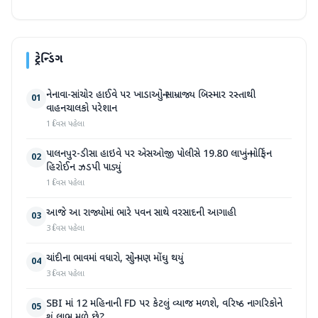
ટ્રેન્ડિંગ
નેનાવા-સાંચોર હાઈવે પર ખાડાઓનું સામ્રાજ્ય બિસ્માર રસ્તાથી
01
વાહનચાલકો પરેશાન
1 દિવસ પહેલા
પાલનપુર-ડીસા હાઇવે પર એસઓજી પોલીસે 19.80 લાખનું મોર્ફિન
02
હિરોઈન ઝડપી પાડ્યું
1 દિવસ પહેલા
આજે આ રાજ્યોમાં ભારે પવન સાથે વરસાદની આગાહી
03
3 દિવસ પહેલા
ચાંદીના ભાવમાં વધારો, સોનું પણ મોંઘુ થયું
04
3 દિવસ પહેલા
SBI માં 12 મહિનાની FD પર કેટલું વ્યાજ મળશે, વરિષ્ઠ નાગરિકોને
05
શું લાભ મળે છે?