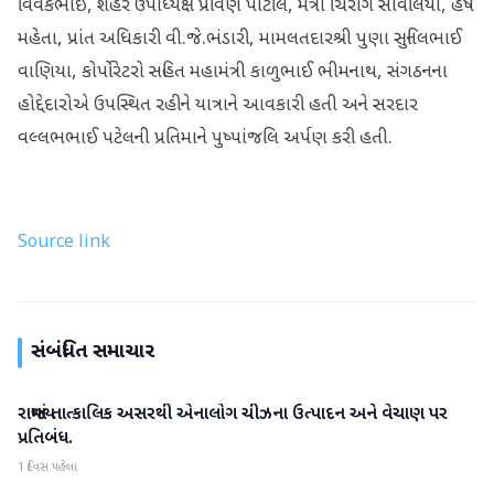
વિવેકભાઈ, શહેર ઉપાધ્યક્ષ પ્રવિણ પાટીલ, મંત્રી ચિરાગ સાવલિયા, હર્ષ
મહેતા, પ્રાંત અધિકારી વી.જે.ભંડારી, મામલતદારશ્રી પુણા સુનિલભાઈ
વાણિયા, કોર્પોરેટરો સહિત મહામંત્રી કાળુભાઈ ભીમનાથ, સંગઠનના
હોદ્દેદારોએ ઉપસ્થિત રહીને યાત્રાને આવકારી હતી અને સરદાર
વલ્લભભાઈ પટેલની પ્રતિમાને પુષ્પાંજલિ અર્પણ કરી હતી.
Source link
સંબંધિત સમાચાર
રાજ્યમાં તાત્કાલિક અસરથી એનાલોગ ચીઝના ઉત્પાદન અને વેચાણ પર
ગુજરાત
પ્રતિબંધ.
1 દિવસ પહેલા