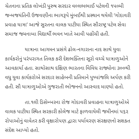
ચેતનાના પ્રતિક લોખંડી પુરુષ સરદાર વલ્લભભાઈ પટેલની ૧૫૦મી
જન્મજયંતિની ઉજવણીના ભાગરૂપે મુંબઈથી પ્રસ્થાન થયેલી ‘ગોદાવરી
પ્રવાહ યાત્રા’ આજે સુરતના વાલક પાટીયા સ્થિત સૌરાષ્ટ્ર પટેલ સેવા
સમાજ જમનાબા વિદ્યાર્થી ભવન ખાતે આવી પહોંચી હતી.
યાત્રાના આગમન પ્રસંગે ઢોલ-નગારાના નાદ સાથે યુવા
કાર્યકરોનું પરંપરાગત તિલક કરી દેશભક્તિના સૂરો વચ્ચે યાત્રાળુઓને
આવકાર્યા હતા. સાથોસાથ દક્ષિણ ભારતના વિવિધ રાજ્યોના ૩૦૦થી
વધુ યુવા કાર્યકરોએ સરદાર સાહેબની પ્રતિમાને પુષ્પાંજલિ અર્પણ કરી
હતી. સૌ યાત્રાળુઓએ ગુજરાતી ભોજનનો આસ્વાદ માણ્યો હતો.
તા.૧લી ડિસેમ્બરના રોજ ગોદાવરી પ્રવાહના યાત્રાળુઓએ
વાલક પાટીયા સ્થિત સરકારી કોલેજ માટે ફાળવાયેલી જમીનમાં ૫૬૨
રોપાઓનું વાવેતર કરી વૃક્ષારોપણ દ્વારા પર્યાવરણ સંરક્ષણનો સશક્ત
સંદેશ આપ્યો હતો.