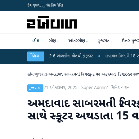
ઉત્તર ગુજરાતનું લોકપ્રિય દૈનિક
હોમ
રાષ્ટ્રીય
આંતરરાષ્ટ્રીય
ગુજરાત
ઉત્તર ગુજ
રસ કે ચાંદીપુરા? 6 બાળકોના મોતથી ફફડાટ
બ્રેકિંગ
●
હવામાન વિભાગે 18 રાજ્યો માટે ભારે
હોમ
/
ગુજરાત
/
અમદાવાદ સાબરમતી રિવરફ્રન્ટ પર અકસ્માત; ડિવાઇડર સાથે 
21 ઑક્ટોબર, 2025
|
Super Admin
1
મિનિટ વાંચન
ગુજરાત
અમદાવાદ સાબરમતી રિવરફ્ર
સાથે સ્કૂટર અથડાતા 15 વર