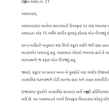
(જી.એન.એસ) તા. 21
અમદાવાદ,
અમદાવાદમાં આવેલા સાબરમતી રિવરફ્રન્ટ પર એક ભયાનક માર્
અથડાતા એક 15 વર્ષીય સગીર યુવકનું દર્દનાક મોત નીપજ્યું છે
પ્રાપ્ત માહિતી અનુસાર ત્રણ મિત્રો સ્કૂટર લઈને જઈ રહ્યા હ
ધડાકાભેર અથડાયું હતું. અકસ્માત એટલો ભયાનક હતો કે આ દર્
ઘટનાસ્થળે જ કરૂણ મોત નીપજ્યું હતું.
જ્યારે, સ્કૂટર પર સવાર અન્ય બે યુવકોને પણ ગંભીર ઈ
તાત્કાલિક ઘટનાસ્થળે દોડી આવ્યા હતા અને રાહત કામગીરી 
ઇજાગ્રસ્ત યુવકોને તાત્કાલિક સારવાર અર્થે નજીકની હોસ્પિટ
ધરી છે. આ અકસ્માતને પગલે રિવરફ્રન્ટ વિસ્તારમાં શોકનું મોજુ 