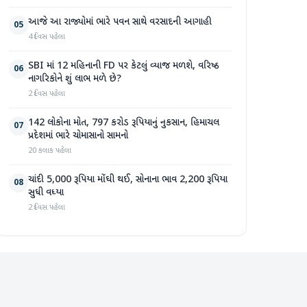
આજે આ રાજ્યોમાં ભારે પવન સાથે વરસાદની આગાહી
05
4 દિવસ પહેલા
SBI માં 12 મહિનાની FD પર કેટલું વ્યાજ મળશે, વરિષ્ઠ
06
નાગરિકોને શું લાભ મળે છે?
2 દિવસ પહેલા
142 લોકોના મોત, 797 કરોડ રૂપિયાનું નુકસાન, હિમાચલ
07
પ્રદેશમાં ભારે ચોમાસાનો સામનો
20 કલાક પહેલા
ચાંદી 5,000 રૂપિયા મોંઘી થઈ, સોનાના ભાવ 2,200 રૂપિયા
08
સુધી વધ્યા
2 દિવસ પહેલા