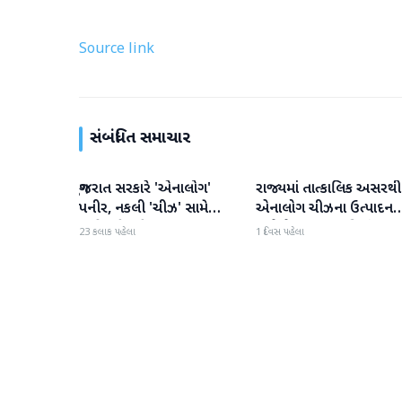
Source link
સંબંધિત સમાચાર
ગુજરાત સરકારે 'એનાલોગ'
રાજ્યમાં તાત્કાલિક અસરથી
ગુજરાત
ગુજરાત
પનીર, નકલી 'ચીઝ' સામે
એનાલોગ ચીઝના ઉત્પાદન
કાર્યવાહી કરી
અને વેચાણ પર પ્રતિબંધ.
23 કલાક પહેલા
1 દિવસ પહેલા