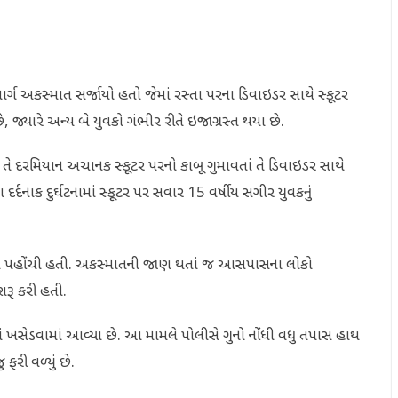
ગ અકસ્માત સર્જાયો હતો જેમાં રસ્તા પરના ડિવાઇડર સાથે સ્કૂટર
, જ્યારે અન્ય બે યુવકો ગંભીર રીતે ઇજાગ્રસ્ત થયા છે.
તા તે દરમિયાન અચાનક સ્કૂટર પરનો કાબૂ ગુમાવતાં તે ડિવાઇડર સાથે
દનાક દુર્ઘટનામાં સ્કૂટર પર સવાર 15 વર્ષીય સગીર યુવકનું
જાઓ પહોંચી હતી. અકસ્માતની જાણ થતાં જ આસપાસના લોકો
શરૂ કરી હતી.
લમાં ખસેડવામાં આવ્યા છે. આ મામલે પોલીસે ગુનો નોંધી વધુ તપાસ હાથ
ફરી વળ્યું છે.