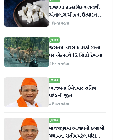
રાજ્યમાં તાત્કાલિક અસરથી
એનાલોગ ચીઝના ઉત્પાદન અને
વેચાણ પર પ્રતિબંધ.
1 દિવસ પહેલા
ગુજરાત
ગુજરાતમાં વરસાદ વચ્ચે રસ્તા
પર એકસાથે 12 સિંહો દેખાયા
4 દિવસ પહેલા
ગુજરાત
ભાજપના ઉમેદવાર સતિષ
પટેલની જીત
4 દિવસ પહેલા
ગુજરાત
માંજલપુરમાં ભાજપનો દબદબો
યથાવત, સતીષ પટેલ મોટા