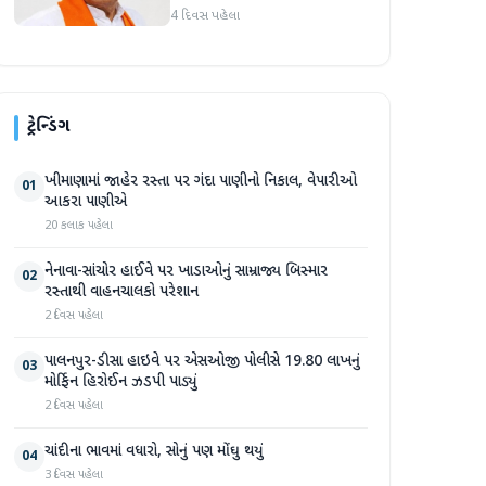
માર્જિનથી આગળ
4 દિવસ પહેલા
ટ્રેન્ડિંગ
ખીમાણામાં જાહેર રસ્તા પર ગંદા પાણીનો નિકાલ, વેપારીઓ
01
આકરા પાણીએ
20 કલાક પહેલા
નેનાવા-સાંચોર હાઈવે પર ખાડાઓનું સામ્રાજ્ય બિસ્માર
02
રસ્તાથી વાહનચાલકો પરેશાન
2 દિવસ પહેલા
પાલનપુર-ડીસા હાઇવે પર એસઓજી પોલીસે 19.80 લાખનું
03
મોર્ફિન હિરોઈન ઝડપી પાડ્યું
2 દિવસ પહેલા
ચાંદીના ભાવમાં વધારો, સોનું પણ મોંઘુ થયું
04
3 દિવસ પહેલા