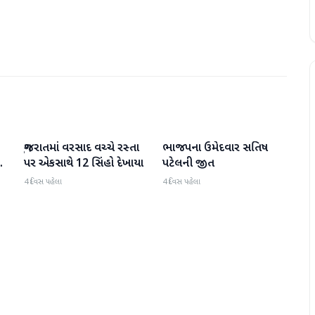
ગુજરાતમાં વરસાદ વચ્ચે રસ્તા
ભાજપના ઉમેદવાર સતિષ
ગુજરાત
ગુજરાત
પર એકસાથે 12 સિંહો દેખાયા
પટેલની જીત
4 દિવસ પહેલા
4 દિવસ પહેલા