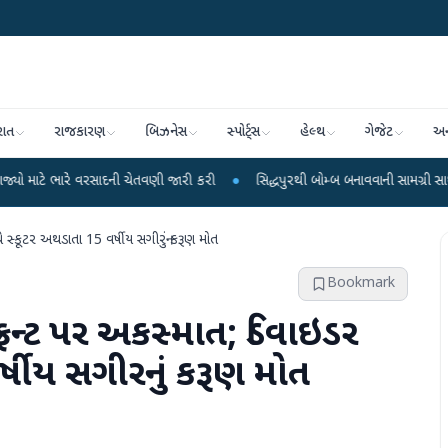
રાત
રાજકારણ
બિઝનેસ
સ્પોર્ટ્સ
હેલ્થ
ગેજેટ
અન
 વરસાદની ચેતવણી જારી કરી
●
સિદ્ધપુરથી બોમ્બ બનાવવાની સામગ્રી સાથે જૈશના 5 શં
સ્કૂટર અથડાતા 15 વર્ષીય સગીરનું કરૂણ મોત
Bookmark
ન્ટ પર અકસ્માત; ડિવાઇડર
્ષીય સગીરનું કરૂણ મોત