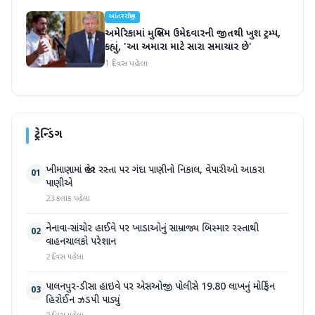
આંતરરાષ્ટ્રીય
અમેરિકામાં મુસ્લિમ ઉમેદવારની જીતથી ખુશ ટ્રમ્પ,
કહ્યું, 'આ અમારા માટે સારા સમાચાર છે'
1 દિવસ પહેલા
ટ્રેન્ડિંગ
ખીમાણામાં જાહેર રસ્તા પર ગંદા પાણીનો નિકાલ, વેપારીઓ આકરા
01
પાણીએ
23 કલાક પહેલા
નેનાવા-સાંચોર હાઈવે પર ખાડાઓનું સામ્રાજ્ય બિસ્માર રસ્તાથી
02
વાહનચાલકો પરેશાન
2 દિવસ પહેલા
પાલનપુર-ડીસા હાઇવે પર એસઓજી પોલીસે 19.80 લાખનું મોર્ફિન
03
હિરોઈન ઝડપી પાડ્યું