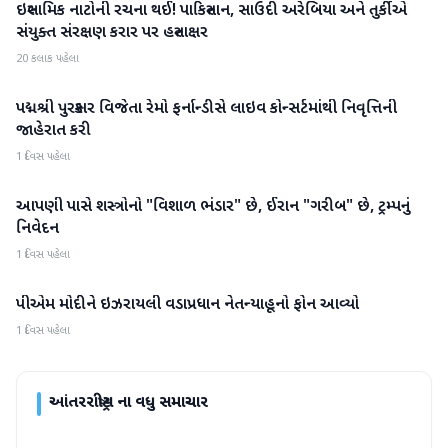
ઇસ્લામિક નાટોની રચના થઈ! પાકિસ્તાન, સાઉદી અરેબિયા અને તુર્કીએ
આંતરરાષ્ટ્રીય
સંયુક્ત સંરક્ષણ કરાર પર હસ્તાક્ષર
20 કલાક પહેલા
પદ્મશ્રી પુરસ્કાર વિજેતા રેમો ફર્નાન્ડીસે લાઇવ કોન્સર્ટમાંથી નિવૃત્તિની
આંતરરાષ્ટ્રીય
જાહેરાત કરી
1 દિવસ પહેલા
આપણી પાસે શસ્ત્રોનો "વિશાળ ભંડાર" છે, ઈરાન "ગરીબ" છે, ટ્રમ્પનું
આંતરરાષ્ટ્રીય
નિવેદન
1 દિવસ પહેલા
પીએમ મોદીને ઇઝરાયલી વડાપ્રધાન નેતન્યાહૂનો ફોન આવ્યો
આંતરરાષ્ટ્રીય
1 દિવસ પહેલા
આંતરરાષ્ટ્રીય
ના વધુ સમાચાર