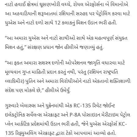
નાટો હવાઈ ક્ષેત્રમાં ઘૂસણખોરી વચ્ચે, રોયલ એરફોર્સના બે વિમાનોએ
આ અઠવાડિયાની શરૂઆતમાં રશિયાની સરહદ પર પેટ્રોલિંગ કરવા માટે
યુએસ અને નાટો દળો સાથે 12 કલાકનું મિશન ઉડાન ભરી હતી.
“આ અમારા યુએસ અને નાટો સાથીઓ સાથે એક મહત્વપૂર્ણ સંયુક્ત
મિશન હતું,” સંરક્ષણ પ્રધાન જોન હીલીએ જણાવ્યું હતું.
“આ ફક્ત અમારા સશસ્ત્ર દળોની ઓપરેશનલ જાગૃતિ વધારવા માટે
મૂલ્યવાન ગુપ્ત માહિતી પ્રદાન કરતું નથી, પરંતુ (રશિયન રાષ્ટ્રપતિ
વ્લાદિમીર) પુતિન અને અમારા વિરોધીઓને નાટો એકતાનો શક્તિશાળી
સંદેશ પણ મોકલે છે,” હીલીએ ઉમેર્યું.
ગુરુવારે બેલારુસ અને યુક્રેનમાંથી એક RC-135 રિવેટ જોઈન્ટ
ઇલેક્ટ્રોનિક સર્વેલન્સ એરક્રાફ્ટ અને P-8A પોસાઇડન મેરીટાઇમ પેટ્રોલ
પ્લેન આર્કટિક પ્રદેશમાંથી ઉડાન ભરી હતી, જેને યુએસ એરફોર્સ KC-
135 રિફ્યુઅલિંગ એરક્રાફ્ટ દ્વારા ટેકો આપવામાં આવ્યો હતો.