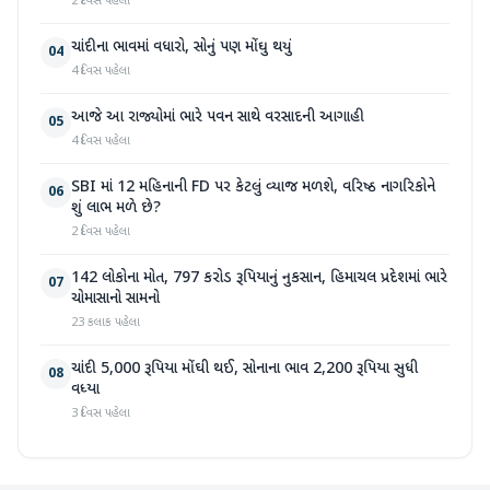
2 દિવસ પહેલા
ચાંદીના ભાવમાં વધારો, સોનું પણ મોંઘુ થયું
04
4 દિવસ પહેલા
આજે આ રાજ્યોમાં ભારે પવન સાથે વરસાદની આગાહી
05
4 દિવસ પહેલા
SBI માં 12 મહિનાની FD પર કેટલું વ્યાજ મળશે, વરિષ્ઠ નાગરિકોને
06
શું લાભ મળે છે?
2 દિવસ પહેલા
142 લોકોના મોત, 797 કરોડ રૂપિયાનું નુકસાન, હિમાચલ પ્રદેશમાં ભારે
07
ચોમાસાનો સામનો
23 કલાક પહેલા
ચાંદી 5,000 રૂપિયા મોંઘી થઈ, સોનાના ભાવ 2,200 રૂપિયા સુધી
08
વધ્યા
3 દિવસ પહેલા