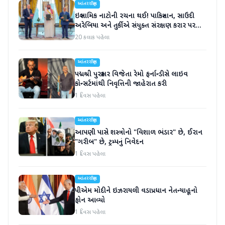
આંતરરાષ્ટ્રીય
ઇસ્લામિક નાટોની રચના થઈ! પાકિસ્તાન, સાઉદી
અરેબિયા અને તુર્કીએ સંયુક્ત સંરક્ષણ કરાર પર
હસ્તાક્ષર
20 કલાક પહેલા
આંતરરાષ્ટ્રીય
પદ્મશ્રી પુરસ્કાર વિજેતા રેમો ફર્નાન્ડીસે લાઇવ
કોન્સર્ટમાંથી નિવૃત્તિની જાહેરાત કરી
1 દિવસ પહેલા
આંતરરાષ્ટ્રીય
આપણી પાસે શસ્ત્રોનો "વિશાળ ભંડાર" છે, ઈરાન
"ગરીબ" છે, ટ્રમ્પનું નિવેદન
1 દિવસ પહેલા
આંતરરાષ્ટ્રીય
પીએમ મોદીને ઇઝરાયલી વડાપ્રધાન નેતન્યાહૂનો
ફોન આવ્યો
1 દિવસ પહેલા