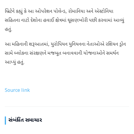
બ્રિટેને કહ્યું કે આ ઓપરેશન પોલેન્ડ, રોમાનિયા અને એસ્ટોનિયા
સહિતના નાટો દેશોના હવાઈ ક્ષેત્રમાં ઘૂસણખોરી પછી કરવામાં આવ્યું
હતું.
આ મહિનાની શરૂઆતમાં, યુરોપિયન યુનિયનના નેતાઓએ રશિયન ડ્રોન
સામે બ્લોકના સંરક્ષણને મજબૂત બનાવવાની યોજનાઓને સમર્થન
આપ્યું હતું.
Source link
સંબંધિત સમાચાર