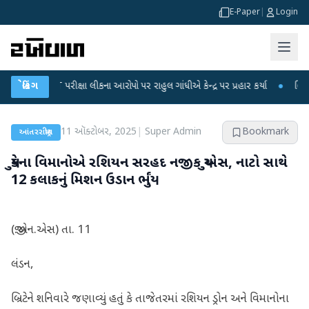
E-Paper
|
Login
-NET પરીક્ષા લીકના આરોપો પર રાહુલ ગાંધીએ કેન્દ્ર પર પ્રહાર કર્યા
બ્રેકિંગ
●
હિંમતનગરમાં 
11 ઑક્ટોબર, 2025
|
Super Admin
Bookmark
આંતરરાષ્ટ્રીય
યુકેના વિમાનોએ રશિયન સરહદ નજીક યુએસ, નાટો સાથે
12 કલાકનું મિશન ઉડાન ભર્યું
(જી.એન.એસ) તા. 11
લંડન,
બ્રિટેને શનિવારે જણાવ્યું હતું કે તાજેતરમાં રશિયન ડ્રોન અને વિમાનોના