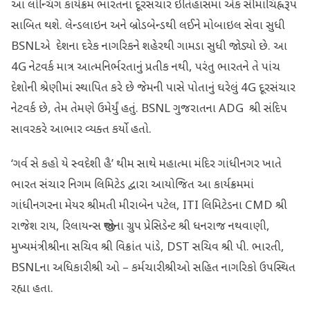
આ લોન્ચિંગ કાર્યક્રમ ભારતના દૂરસંચાર ઇતિહાસમાં એક સીમાચિહ્નરૂપ
સાબિત થશે. લેન્ડલાઇન અને બ્રોડબેન્ડથી લઈને મોબાઇલ સેવા સુધી
BSNLએ દેશના દરેક નાગરિકને શહેરથી ગામડા સુધી જોડ્યો છે. આ
4G નેટવર્ક માત્ર આત્મનિર્ભરતાનું પ્રતીક નથી, પરંતુ ભારતને તે પાંચ
દેશોની શ્રેણીમાં સ્થાપિત કરે છે જેમની પાસે પોતાનું ઘરેલું 4G દૂરસંચાર
નેટવર્ક છે, તેમ તેમણે ઉમેર્યું હતું. BSNL ગુજરાતના ADG શ્રી સંદિપ
સાવરકરે આભાર વ્યક્ત કર્યો હતો.
‘ગર્વ સે કહો યે સ્વદેશી હૈ’ થીમ‌ સાથે મહાત્મા મંદિર ગાંધીનગર ખાતે
ભારત સંચાર નિગમ લિમિટેડ દ્વારા આયોજિત આ કાર્યક્રમમાં
ગાંધીનગરના મેયર શ્રીમતી મીરાબેન પટેલ, ITI લિમિટેડના CMD શ્રી
રાજેશ રાય, રિલાયન્સ જીયોના ગ્રુપ પ્રેસિડેન્ટ શ્રી ધનરાજ નથવાણી,
મુખ્યમંત્રીશ્રીના સચિવ શ્રી વિક્રાંત પાંડે, DST સચિવ શ્રી પી. ભારતી,
BSNLના અધિકારીશ્રી ઓ – કર્મચારીશ્રીઓ સહિત નાગરિકો ઉપસ્થિત
રહ્યા હતા.