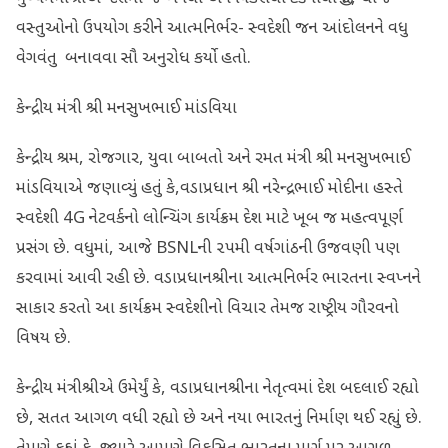
વસ્તુઓનો ઉપયોગ કરીને આત્મનિર્ભર- સ્વદેશી જન આંદોલનને વધુ
વેગવંતુ બનાવવા સૌ અનુરોધ કર્યો હતો.
કેન્દ્રીય મંત્રી શ્રી મનસુખભાઈ માંડવિયા
કેન્દ્રીય શ્રમ, રોજગાર, યુવા બાબતો અને રમત મંત્રી શ્રી મનસુખભાઈ
માંડવિયાએ જણાવ્યું હતું કે,વડાપ્રધાન શ્રી નરેન્દ્રભાઈ મોદીના હસ્તે
સ્વદેશી 4G નેટવર્કનો લોન્ચિંગ કાર્યક્રમ દેશ માટે ખૂબ જ મહત્વપૂર્ણ
પ્રસંગ છે. વધુમાં, આજે BSNLની ૨૫મી વર્ષગાંઠની ઉજવણી પણ
કરવામાં આવી રહી છે. વડાપ્રધાનશ્રીના આત્મનિર્ભર ભારતના સ્વપ્નને
સાકાર કરતો આ કાર્યક્રમ સ્વદેશીનો વિચાર તેમજ રાષ્ટ્રીય ગૌરવનો
વિષય છે.
કેન્દ્રીય મંત્રીશ્રીએ ઉમેર્યું કે, વડાપ્રધાનશ્રીના નેતૃત્વમાં દેશ બદલાઈ રહ્યો
છે, સતત આગળ વધી રહ્યો છે અને નયા ભારતનું નિર્માણ થ‌ઈ રહ્યું છે.