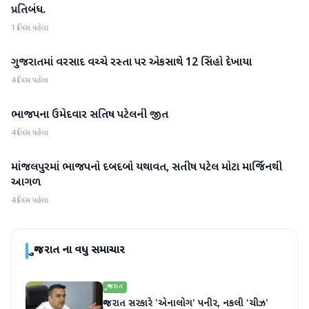
પ્રતિબંધ.
1 દિવસ પહેલા
ગુજરાતમાં વરસાદ વચ્ચે રસ્તા પર એકસાથે 12 સિંહો દેખાયા
ગુજરાત
4 દિવસ પહેલા
ભાજપના ઉમેદવાર સતિષ પટેલની જીત
ગુજરાત
4 દિવસ પહેલા
માંજલપુરમાં ભાજપનો દબદબો યથાવત, સતીષ પટેલ મોટા માર્જિનથી
ગુજરાત
આગળ
4 દિવસ પહેલા
ગુજરાત
ના વધુ સમાચાર
ગુજરાત
ગુજરાત સરકારે 'એનાલોગ' પનીર, નકલી 'ચીઝ'