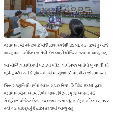
વડાપ્રધાન શ્રી નરેન્દ્રભાઈ મોદી દ્વારા સ્વદેશી BSNL 4G નેટવર્કનું આજે
ઝારસુગાડા, ઓડિશા ખાતેથી દેશ વ્યાપી લોન્ચિંગ કરવામાં આવ્યું હતું.
આ લોન્ચિંગ કાર્યક્રમમાં મહાત્મા મંદિર, ગાંધીનગર ખાતેથી મુખ્યમંત્રી શ્રી
ભૂપેન્દ્ર પટેલ અને કેન્દ્રીય મંત્રી શ્રી મનસુખભાઈ માંડવીયા જોડાયા હતા.
સિલ્વર જ્યુબિલી વર્ષમાં ભારત સંચાર નિગમ લિમિટેડ-BSNL દ્વારા
વડાપ્રધાનશ્રીના આત્મ નિર્ભર ભારત વિઝનને પુષ્ટિ આપતાં 4G
સેચ્યુરેશન પ્રોજેક્ટ હેઠળ ૧૪ હજાર કરતા વધુ સાઇટ્સ સહિત ૯૭,૫૦૦
નવી 4G સાઇટ્સનું ઉદ્ઘાટન કરવામાં આવ્યુ હતું.