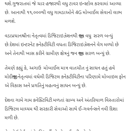
થશે.ગુજરાતમાં જે ચાર હજારથી વધુ ટાવર ઇન્સ્ટોલ કરવામાં આવ્યા
છે. આનાથી ૧૧,૦૦૦થી વધુ ગામડાઓને 4G મોબાઈલ સેવાનો લાભ
મળશે.
વડાપ્રધાનશ્રીના નેતૃત્વમાં ડિજિટાઇઝેશનથી જીવન વધુ સરળ બન્યું
છે.દેશમાં ઇન્ટરનેટ કનેક્ટીવિટી વધતા ડિજિટાઇઝેશનને વેગ મળ્યો છે
અને તેનાથી ખાસ કરીને ગ્રામીણ ક્ષેત્રનું જન જીવન સરળ બન્યું છે.
તેમણે કહ્યું કે, અગાઉ મોબાઈલ માત્ર વાતચીત નું સાધન હતું હવે
મોદીજીના નેતૃત્વમાં વધેલી ડિજિટલ કનેક્ટીવિટીના પરિણામે મોબાઇલ ફોન
એ વિકાસ અને પ્રગતિનું મહત્વનું સાધન બન્યું છે.
દેશના ગામે ગામ કનેક્ટિવિટી મળતાં ગ્રામ્ય અને અંતરિયાળ વિસ્તારોમાં
ડિજિટલ માધ્યમ થી સરકારી સેવાઓ સાથે ઈ-ગવર્નન્સને નવી દિશા
મળી છે.