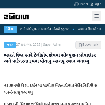
E-Paper
|
Login
પુરા? 6 બાળકોના મોતથી ફફડાટ
બ્રેકિંગ
●
હવામાન વિભાગે 18 રાજ્યો માટે ભારે વરસાદની ચે
27 સપ્ટેમ્બર, 2025
|
Super Admin
Bookmark
ગુજરાત
ભારતે વિશ્વ સ્તરે ટેલીકોમ ક્ષેત્રમાં સોલ્યુશન પ્રોવાઇડર
અને પાર્ટનરના રૂપમાં પોતાનું આગવું સ્થાન બનાવ્યું
વડાપ્રધાનશ્રી દિશા દર્શન માં ગ્રામીણ વિસ્તારોમાં કનેક્ટિવિટીથી ઇ
ગવર્નન્સ સુલભ થયું
BSNLની સિલ્વર જુબિલી અને ગુજરાતના ૪ હજાર સહિત