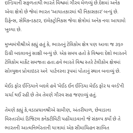
ઇન્ડિયાની સફળતાથી ભારતે વિશ્વમાં ગૌરવ મેળવ્યું છે.દેશમાં અનેક
એવા ક્ષેત્રો છે જેમાં ભારત ‘આયાતકારમાં થી નિકાસકાર’ બન્યું છે.
ડિફેન્સ, સેમિકન્ડક્ટર, ઇલેક્ટ્રોનિક્સ જેવા ક્ષેત્રોમાં અનેક નવા આયામો
ખુલ્યા છે.
મુખ્યમંત્રીશ્રીએ કહ્યું હતું કે, ભારતનું ટેલિકોમ ક્ષેત્ર પણ આવા જ ૩૬૦
ડિગ્રી બદલાવનું સાક્ષી બન્યું છે. એક સમય હતો કે વિશ્વના દેશો ભારતને
ટેલિકોમ માર્કેટ સમજતા હતા.હવે ભારતે વિશ્વ સ્તરે ટેલીકોમ ક્ષેત્રમાં
સોલ્યુશન પ્રોવાઇડર અને પાર્ટનરના રૂપમાં પોતાનું સ્થાન બનાવ્યું છે.
મેઈડ ફોર ઈન્ડિયાને બદલે હવે ‘મેઈડ ઈન ઈન્ડિયા મેઈડ ફોર ધ વર્લ્ડ’ની
ચર્ચા થઈ રહી છે તેમ તેમણે ગૌરવ સહ જણાવ્યું હતું.
તેમણે કહ્યું કે,વડાપ્રધાનશ્રીએ ગ્રામીણ, અંતરીયાળ, છેવાડાના
વિસ્તારોમાં ડિજિટલ કનેક્ટીવિટી પહોંચાડવાનો જે સંકલ્પ કર્યો છે તે
ભારતની આત્મનિર્ભરતાની યાત્રામાં એક સીમાચિહન સાબિત