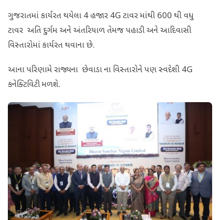
ગુજરાતમાં કાર્યરત થયેલા 4 હજાર 4G ટાવર માંથી 600 થી વધુ
ટાવર અતિ દુર્ગમ અને અંતરિયાળ તેમજ પહાડી અને આદિવાસી
વિસ્તારોમાં કાર્યરત થવાના છે.
આના પરિણામે રાજ્યના છેવાડા ના વિસ્તારોને પણ સ્વદેશી 4G
કનેક્ટિવિટી મળશે.