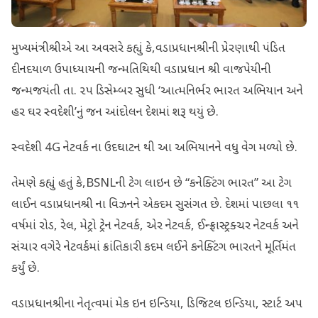
મુખ્યમંત્રીશ્રીએ આ અવસરે કહ્યું કે,વડાપ્રધાનશ્રીની પ્રેરણાથી પંડિત
દીનદયાળ ઉપાધ્યાયની જન્મતિથિથી વડાપ્રધાન શ્રી વાજપેયીની
જન્મજયંતી તા. ૨૫ ડિસેમ્બર સુધી ‘આત્મનિર્ભર ભારત અભિયાન અને
હર ઘર સ્વદેશી’નું જન આંદોલન દેશમાં શરૂ થયું છે.
સ્વદેશી 4G નેટવર્ક ના ઉદઘાટન થી આ અભિયાનને વધુ વેગ મળ્યો છે.
તેમણે કહ્યું હતું કે,BSNLની ટેગ લાઇન છે “કનેક્ટિંગ ભારત” આ ટેગ
લાઈન વડાપ્રધાનશ્રી ના વિઝનને એકદમ સુસંગત છે. દેશમાં પાછલા ૧૧
વર્ષમાં રોડ, રેલ, મેટ્રો ટ્રેન નેટવર્ક, એર નેટવર્ક, ઈન્ફ્રાસ્ટ્રક્ચર નેટવર્ક અને
સંચાર વગેરે નેટવર્કમાં ક્રાંતિકારી કદમ લ‌ઈને કનેક્ટિંગ ભારતને મૂર્તિમંત
કર્યું છે.
વડાપ્રધાનશ્રીના નેતૃત્વમાં મેક ઇન ઇન્ડિયા, ડિજિટલ ઇન્ડિયા, સ્ટાર્ટ અપ