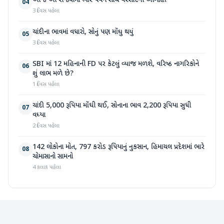
આજે આ રાજ્યોમાં ભારે પવન સાથે વરસાદની આગાહી
04
3 દિવસ પહેલા
ચાંદીના ભાવમાં વધારો, સોનું પણ મોંઘુ થયું
05
3 દિવસ પહેલા
SBI માં 12 મહિનાની FD પર કેટલું વ્યાજ મળશે, વરિષ્ઠ નાગરિકોને
06
શું લાભ મળે છે?
1 દિવસ પહેલા
ચાંદી 5,000 રૂપિયા મોંઘી થઈ, સોનાના ભાવ 2,200 રૂપિયા સુધી
07
વધ્યા
2 દિવસ પહેલા
142 લોકોના મોત, 797 કરોડ રૂપિયાનું નુકસાન, હિમાચલ પ્રદેશમાં ભારે
08
ચોમાસાનો સામનો
4 કલાક પહેલા