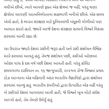
તેમણે કહ્યું કે, જ્યારે આપણે વિકસિત ભારતના માર્ગ પર આગળ
વધીએ છીએ, ત્યારે આપણે ફક્ત એક ક્ષેત્રમાં જ નહીં, પરંતુ ઘણા
ક્ષેત્રોમાં આપણી આત્મનિર્ભરતાના સહભાગી બનીએ છીએ. એક સમય
એવો હતો, કે ભારત સંરક્ષણ માટે દુનિયામાંથી બંદૂકની ગોળીઓ પણ
આયાત કરતો હતો. જ્યારે આજે દેશના સંરક્ષણ સાધનો વિશ્વને નિકાસ
કરવામાં આવી રહ્યા છે.
આ ઉપરાંત જ્યારે દેશમાં રસીની જરૂર હતી અને રસી સંશોધન વૈશ્વિક
સ્તરે કરવામાં આવતું હતું. તેમજ સંશોધન પછી, રસીઓ ઓછામાં
ઓછા પાંચ કે દસ વર્ષ પછી દેશમાં આવતી હતી. પરંતુ કોવિડ
સમયગાળા દરમિયાન તા. ૧૬ જાન્યુઆરી, ૨૦૨૧ના રોજ વિશ્વમાં પ્રથમ
ડોઝ આપ્યાના એક મહિનાની અંદર ભારતીય વૈજ્ઞાનિકો દ્વારા સંશોધન
કરવામાં આવ્યું હતું. ભારતીય કંપનીઓ દ્વારા ઉત્પાદિત એક નહીં પરંતુ
બે રસીઓ દેશમાં આપવામાં આવી હતી, જે વિશ્વને ખૂબ મોટો સંદેશ
આપ્યો હતો, તેમ તેમણે ઉમેર્યું હતું.