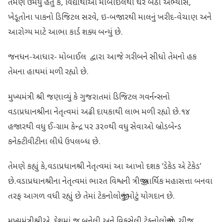
તેમણે ઉમેર્યું હતું કે, વિદ્યાર્થીઓ મોબાઈલથી ઘરે બેઠા અભ્યાસ,
ખેડૂતોના પાકનો ડિજિટલ સરવે, ઇ-બજારથી માલનું ખરીદ-વેચાણ અને
આરોગ્ય માટે આભા કાર્ડ શક્ય બન્યું છે.
જનધન-આધાર- મોબાઈલ દ્વારા આજે ગરીબને સીધો તેમનો હક
તેમના હાથમાં મળી રહ્યો છે.
મુખ્યમંત્રી શ્રી જણાવ્યું કે ગુજરાતમાં ડિજિટલ ગવર્નન્સનો
વડાપ્રધાનશ્રીના નેતૃત્વમાં અઢી દાયકાથી લાભ મળી રહ્યો છે.૧૪
હજારથી વધુ ઈ-ગ્રામ કેન્દ્ર પર ૩૨૦થી વધુ સેવાઓ બ્રોડબેન્ડ
કનેક્ટીવીટીના લીધે ઉપલબ્ધ છે.
તેમણે કહ્યું કે,વડાપ્રધાનશ્રી નેતૃત્વમાં આ આખો દશક ‘ડેકેડ એ ટેકેડ’
છે.વડાપ્રધાનશ્રીના નેતૃત્વમાં ભારત વિશ્વની ત્રીજી આર્થિક મહાસત્તા બનવા
તરફ આગળ વધી રહ્યું છે તેમાં ટેકનોલોજીનું મોટું યોગદાન છે.
મુખ્યમંત્રીશ્રીએ દેશમાં જ બનેલી અને વિકસેલી ટેક્નોલોજીનો, ચીજ