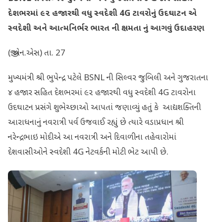
દેશભરમાં ૯૨ હજારથી વધુ સ્વદેશી 4G ટાવરોનું ઉદઘાટન એ
સ્વદેશી અને આત્મનિર્ભર ભારત ની ક્ષમતા નું આગવું ઉદાહરણ
(જી.એન.એસ) તા. 27
મુખ્યમંત્રી શ્રી ભુપેન્દ્ર પટેલે BSNL ની સિલ્વર જુબિલી અને ગુજરાતના
૪ હજાર સહિત દેશભરમાં ૯૨ હજારથી વધુ સ્વદેશી 4G ટાવરોના
ઉદઘાટન પ્રસંગે શુભેચ્છાઓ આપતાં જણાવ્યું હતું કે આદ્યશક્તિની
આરાધનાનું નવરાત્રી પર્વ ઉજવાઈ રહ્યું છે ત્યારે વડાપ્રધાન શ્રી
નરેન્દ્રભાઇ મોદીએ આ નવરાત્રી અને દિવાળીના તહેવારોમાં
દેશવાસીઓને સ્વદેશી 4G નેટવર્કની મોટી ભેટ આપી છે.