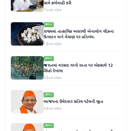
સામે કાર્યવાહી કરી
7 કલાક પહેલા
ગુજરાત
રાજ્યમાં તાત્કાલિક અસરથી એનાલોગ ચીઝના
ઉત્પાદન અને વેચાણ પર પ્રતિબંધ.
1 દિવસ પહેલા
ગુજરાત
ગુજરાતમાં વરસાદ વચ્ચે રસ્તા પર એકસાથે 12
સિંહો દેખાયા
4 દિવસ પહેલા
ગુજરાત
ભાજપના ઉમેદવાર સતિષ પટેલની જીત
4 દિવસ પહેલા
ગુજરાત