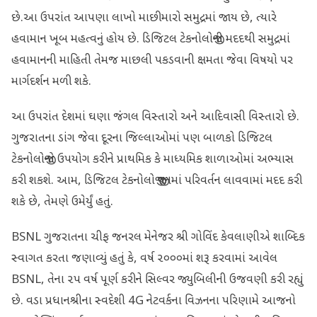
છે.આ ઉપરાંત આપણા લાખો માછીમારો સમુદ્રમાં જાય છે, ત્યારે
હવામાન ખૂબ મહત્વનું હોય છે. ડિજિટલ ટેકનોલોજીની મદદથી સમુદ્રમાં
હવામાનની માહિતી તેમજ માછલી પકડવાની ક્ષમતા જેવા વિષયો પર
માર્ગદર્શન મળી શકે.
આ ઉપરાંત દેશમાં ઘણા જંગલ વિસ્તારો અને આદિવાસી વિસ્તારો છે.
ગુજરાતના ડાંગ જેવા દૂરના જિલ્લાઓમાં પણ બાળકો ડિજિટલ
ટેકનોલોજીનો ઉપયોગ કરીને પ્રાથમિક કે માધ્યમિક શાળાઓમાં અભ્યાસ
કરી શકશે. આમ, ડિજિટલ ટેકનોલોજી જીવનમાં પરિવર્તન લાવવામાં મદદ કરી
શકે છે, તેમણે ઉમેર્યું હતું.
BSNL ગુજરાતના ચીફ જનરલ મેનેજર શ્રી ગોવિંદ કેવલાણીએ શાબ્દિક
સ્વાગત કરતા જણાવ્યું હતું કે, વર્ષ ૨૦૦૦માં શરૂ કરવામાં આવેલ
BSNL, તેના ૨૫ વર્ષ પૂર્ણ કરીને સિલ્વર જ્યુબિલીની ઉજવણી કરી રહ્યું
છે. વડા પ્રધાનશ્રીના સ્વદેશી 4G નેટવર્કના વિઝનના પરિણામે આજનો