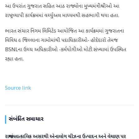
આ ઉપરાંત ગુજરાત સહિત આઠ રાજ્યોના મુખ્યમંત્રીશ્રીઓ આ
રાષ્ટ્રવ્યાપી કાર્યક્રમમાં વર્ચ્યુઅલ માધ્યમથી સહભાગી થયા હતા.
ભારત સંચાર નિગમ લિમિટેડ આયોજિત આ કાર્યક્રમમાં ગુજરાતના
વિવિધ ૯ જિલ્લાના ગામોમાંથી પદાધિકારીઓ- હોદેદારો તેમજ
BSNLના ઉચ્ચ અધિકારીઓ -કર્મયોગીઓ મોટી સંખ્યામાં ઉપસ્થિત
રહ્યા હતા.
Source link
સંબંધિત સમાચાર
રાજ્યમાં તાત્કાલિક અસરથી એનાલોગ ચીઝના ઉત્પાદન અને વેચાણ પર
ગુજરાત