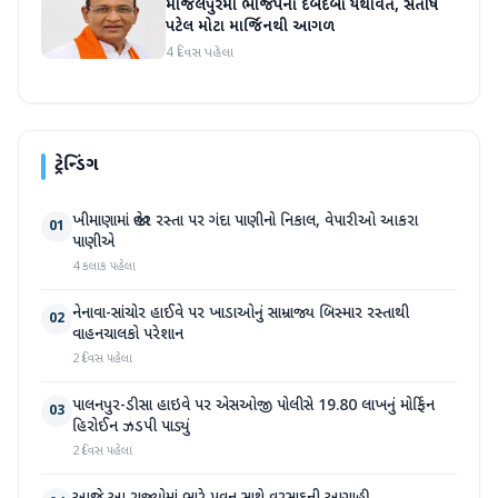
માંજલપુરમાં ભાજપનો દબદબો યથાવત, સતીષ
પટેલ મોટા માર્જિનથી આગળ
4 દિવસ પહેલા
ટ્રેન્ડિંગ
ખીમાણામાં જાહેર રસ્તા પર ગંદા પાણીનો નિકાલ, વેપારીઓ આકરા
01
પાણીએ
4 કલાક પહેલા
નેનાવા-સાંચોર હાઈવે પર ખાડાઓનું સામ્રાજ્ય બિસ્માર રસ્તાથી
02
વાહનચાલકો પરેશાન
2 દિવસ પહેલા
પાલનપુર-ડીસા હાઇવે પર એસઓજી પોલીસે 19.80 લાખનું મોર્ફિન
03
હિરોઈન ઝડપી પાડ્યું
2 દિવસ પહેલા