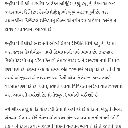
કેન્દ્રીય મંત્રી શ્રી માંડવીયાએ ટેકનોલોજી વિશે કહ્યું હતું કે, દેશને આગળ
વધારવામાં ડિજિટલ ટેકનોલોજીનો ફાળો ખૂબ મહત્વપૂર્ણ છે. વડા
પ્રધાનશ્રીના ડિજિટલ ઇન્ડિયાનું વિઝન અંતર્ગત સમગ્ર દેશમાં અનેક 4G
ટાવર લગાવવામાં આવ્યા છે.
કેન્દ્રીય મંત્રીશ્રીએ ભારતની ભૌગોલિક પરિસ્થિતિ વિશે કહ્યું કે, દેશમાં
ત્રણ હજાર કિલોમીટર લાંબી હિમાલયની પર્વતમાળા છે, ૭ હજાર
કિલોમીટરથી વધુ દરિયાકિનારો તેમજ કચ્છ અને રાજસ્થાનમાં વિશાળ
રણ પણ છે. દેશમાં એક જ સમયે એક જગ્યાએ બરફ પડે છે, તો તે જ
સમયે બીજી જગ્યાએ તાપમાન ૫૦ ડિગ્રી હોય છે તેમજ અન્ય સ્થળે
વરસાદ પણ પડે છે. આમ, દેશમાં આવા વિવિધતા ભરેલા વાતાવરણમાં
પણ આપણી સ્વદેશી ટેકનોલોજી ખૂબ ઉપયોગી થઈ શકે છે.
મંત્રીશ્રીએ કહ્યું કે, ડિજિટલ ઇન્ડિયાનો અર્થ એ છે કે દેશના ખેડૂતો તેમના
ખેતરમાં ઉભા રહીને તેમના મોબાઇલ ફોન પર હવામાનનો નકશો જોઈ
શકે અને દેશના કયા બજારમાં પાકનો વર્તમાન ભાવ શું છે તે જાણી શકે