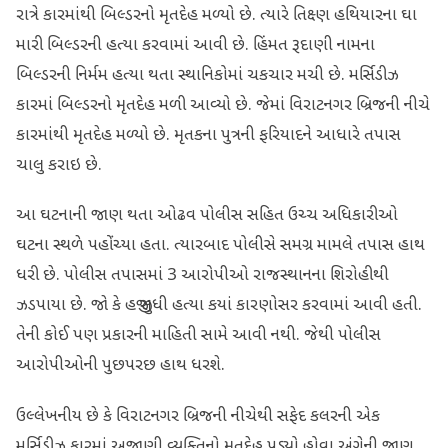
રાત્રે કારમાંથી બિલ્ડરનો મૃતદેહ મળ્યો છે. ત્યારે તિક્ષ્ણ હથિયારના ઘા
મારી બિલ્ડરની હત્યા કરવામાં આવી છે. હિંમત રૂદાણી નામના
બિલ્ડરની નિર્મમ હત્યા થતા સ્થાનિકોમાં ચકચાર મચી છે. મર્સિડીઝ
કારમાં બિલ્ડરનો મૃતદેહ મળી આવ્યો છે. જેમાં વિરાટનગર બ્રિજની નીચે
કારમાંથી મૃતદેહ મળ્યો છે. મૃતકના પુત્રની ફરિયાદને આધારે તપાસ
ચાલુ કરાઇ છે.
આ ઘટનાની જાણ થતા ઓઢવ પોલીસ સહિત ઉચ્ચ અધિકારીઓ
ઘટના સ્થળે પહોંચ્યા હતા. ત્યારબાદ પોલીસે સમગ્ર મામલે તપાસ હાથ
ધરી છે. પોલીસ તપાસમાં 3 આરોપીઓ રાજસ્થાનના શિરોહીથી
ઝડપાયા છે. જો કે હજી સુધી હત્યા કયાં કારણોસર કરવામાં આવી હતી.
તેની કોઈ પણ પ્રકારની માહિતી સામે આવી નથી. જેથી પોલીસ
આરોપીઓની પુછપરછ હાથ ધરશે.
ઉલ્લેખનીય છે કે વિરાટનગર બ્રિજની નીચેથી સફેદ કલરની એક
મર્સિડીઝ કારમાં અજાણી વ્યક્તિનો મૃતદેહ પડ્યો હોવા અંગેની જાણ