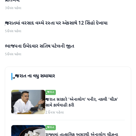
પ્રતિબંધ.
3 દિવસ પહેલા
ગુજરાતમાં વરસાદ વચ્ચે રસ્તા પર એકસાથે 12 સિંહો દેખાયા
ગુજરાત
5 દિવસ પહેલા
ભાજપના ઉમેદવાર સતિષ પટેલની જીત
ગુજરાત
5 દિવસ પહેલા
ગુજરાત
ના વધુ સમાચાર
ગુજરાત
ગુજરાત સરકારે 'એનાલોગ' પનીર, નકલી 'ચીઝ'
સામે કાર્યવાહી કરી
2 દિવસ પહેલા
ગુજરાત
રાજ્યમાં તાત્કાલિક અસરથી એનાલોગ ચીઝના