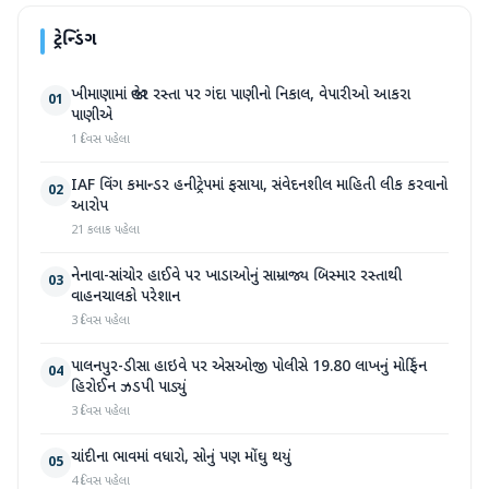
ટ્રેન્ડિંગ
ખીમાણામાં જાહેર રસ્તા પર ગંદા પાણીનો નિકાલ, વેપારીઓ આકરા
01
પાણીએ
1 દિવસ પહેલા
IAF વિંગ કમાન્ડર હનીટ્રેપમાં ફસાયા, સંવેદનશીલ માહિતી લીક કરવાનો
02
આરોપ
21 કલાક પહેલા
નેનાવા-સાંચોર હાઈવે પર ખાડાઓનું સામ્રાજ્ય બિસ્માર રસ્તાથી
03
વાહનચાલકો પરેશાન
3 દિવસ પહેલા
પાલનપુર-ડીસા હાઇવે પર એસઓજી પોલીસે 19.80 લાખનું મોર્ફિન
04
હિરોઈન ઝડપી પાડ્યું
3 દિવસ પહેલા
ચાંદીના ભાવમાં વધારો, સોનું પણ મોંઘુ થયું
05
4 દિવસ પહેલા