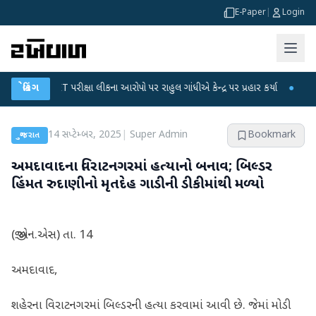
E-Paper
|
Login
-NET પરીક્ષા લીકના આરોપો પર રાહુલ ગાંધીએ કેન્દ્ર પર પ્રહાર કર્યા
બ્રેકિંગ
●
હિંમતનગરમાં
14 સપ્ટેમ્બર, 2025
|
Super Admin
Bookmark
ગુજરાત
અમદાવાદના વિરાટનગરમાં હત્યાનો બનાવ; બિલ્ડર
હિંમત રુદાણીનો મૃતદેહ ગાડીની ડીકીમાંથી મળ્યો
(જી.એન.એસ) તા. 14
અમદાવાદ,
શહેરના વિરાટનગરમાં બિલ્ડરની હત્યા કરવામાં આવી છે. જેમાં મોડી