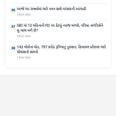
આજે આ રાજ્યોમાં ભારે પવન સાથે વરસાદની આગાહી
06
5 દિવસ પહેલા
SBI માં 12 મહિનાની FD પર કેટલું વ્યાજ મળશે, વરિષ્ઠ નાગરિકોને
07
શું લાભ મળે છે?
3 દિવસ પહેલા
142 લોકોના મોત, 797 કરોડ રૂપિયાનું નુકસાન, હિમાચલ પ્રદેશમાં ભારે
08
ચોમાસાનો સામનો
1 દિવસ પહેલા