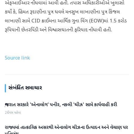
એફઆઈઆર નોંધવામાં આવી હતી. તપાસ અધિકારીઓએ ખુલાસો
કર્યો કે, હિંમત રૂદાણીના પુત્ર ધવલે મનસુખ લાખાણીના પુત્ર કિંજલ
લાખાણી સામે CID ક્રાઈમના આર્થિક ગુના વિંગ (EOW)માં 1.5 કરોડ
રૂપિયાની છેતરપિંડી અને વિશ્વાસઘાતની ફરિયાદ નોંધાવી હતી.
Source link
સંબંધિત સમાચાર
ગુજરાત સરકારે 'એનાલોગ' પનીર, નકલી 'ચીઝ' સામે કાર્યવાહી કરી
ગુજરાત
2 દિવસ પહેલા
રાજ્યમાં તાત્કાલિક અસરથી એનાલોગ ચીઝના ઉત્પાદન અને વેચાણ પર
ગુજરાત