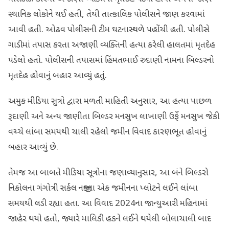
સ્થાનિક લોકોને થઈ હતી, તેથી તાત્કાલિક પોલીસને જાણ કરવામાં
આવી હતી. ઓઢવ પોલીસની ટીમ ઘટનાસ્થળે પહોંચી હતી. પોલીસે
ગાડીમાં તપાસ કરતા અજાણી વ્યક્તિની હત્યા કરેલી હાલતમાં મૃતદેહ
પડેલો હતો. પોલીસની તપાસમાં હિંમતભાઈ રુદાણી નામના બિલ્ડરનો
મૃતદેહ હોવાનું બહાર આવ્યું હતું.
અમુક મીડિયા સુત્રો દ્વારા મળતી માહિતી અનુસાર, આ હત્યા પાછળ
રૂદાણી અને અન્ય જાણીતા બિલ્ડર મનસુખ લાખાણી ઉર્ફે મનસુખ જેકી
વચ્ચે લાંબા સમયથી ચાલી રહેલો જમીન વિવાદ કારણભૂત હોવાનું
બહાર આવ્યું છે.
તેમજ આ બાબતે મીડિયા સૂત્રોના જણાવ્યાનુસાર, આ બંને બિલ્ડરો
નિકોલના ગંગોત્રી સર્કલ નજીકના એક જમીનના પ્લોટને લઈને લાંબા
સમયથી લડી રહ્યા હતા. આ વિવાદ 2024ના જાન્યુઆરી મહિનામાં
જાહેર થયો હતો, જ્યારે માલિકી હકને લઈને થયેલી બોલાચાલી બાદ