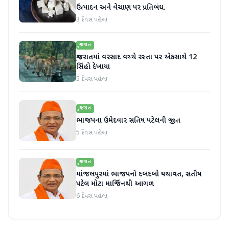
ઉત્પાદન અને વેચાણ પર પ્રતિબંધ.
3 દિવસ પહેલા
ગુજરાત
ગુજરાતમાં વરસાદ વચ્ચે રસ્તા પર એકસાથે 12
સિંહો દેખાયા
5 દિવસ પહેલા
ગુજરાત
ભાજપના ઉમેદવાર સતિષ પટેલની જીત
5 દિવસ પહેલા
ગુજરાત
માંજલપુરમાં ભાજપનો દબદબો યથાવત, સતીષ
પટેલ મોટા માર્જિનથી આગળ
6 દિવસ પહેલા