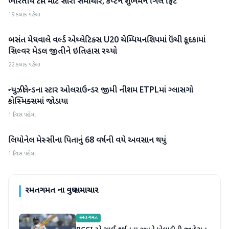
ભારતીય ટીમ માટે સારા સમાચાર, કેપ્ટન શુભમન ગિલ ફિટ
રમતગમત
19 કલાક પહેલા
બસંત મેઘવાલે વર્લ્ડ એથ્લેટિક્સ U20 ચેમ્પિયનશિપમાં ઉંચી કૂદકામાં
રમતગમત
સિલ્વર મેડલ જીતીને ઇતિહાસ રચ્યો
22 કલાક પહેલા
ન્યુઝીલેન્ડના સ્ટાર ઓલરાઉન્ડર જીમી નીશમ ETPLમાં ગ્લાસગો
રમતગમત
કોસ્મિક્સમાં જોડાયા
1 દિવસ પહેલા
લિયોનેલ મેસ્સીના પિતાનું 68 વર્ષની વયે અવસાન થયું
રમતગમત
1 દિવસ પહેલા
રમતગમત
ના વધુ સમાચાર
રમતગમત