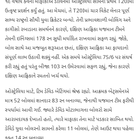
૧૯ વર્ષીય ક્વેના માફાકાએ ડાર્વિનમાં ઓસ્ટ્રેલિયા સામેની પ્રથમ T20Iમાં
ઉત્કૃષ્ટ પ્રદર્શન કર્યું હતું. આ મેચમાં, તે T20Iમાં ચાર વિકેટ લેનાર પૂર્ણ
સભ્ય રાષ્ટ્રનો સૌથી યુવા ક્રિકેટર બન્યો. તેની પ્રભાવશાળી બોલિંગ અને
કાગીસો રબાડાના સમર્થનને કારણે, દક્ષિણ આફ્રિકા યજમાન ટીમને
તેમની ઇનિંગ્સમાં 178 રન સુધી મર્યાદિત રાખવામાં સફળ રહ્યું. જોકે,
બોલ સાથે આ મજબૂત શરૂઆત છતાં, દક્ષિણ આફ્રિકા આ ફાયદાનો
સંપૂર્ણ લાભ ઉઠાવી શક્યું નહીં. એક સમયે ઓસ્ટ્રેલિયા 75/6 પર સંઘર્ષ
કરી રહ્યું હતું પરંતુ બીજા 103 રન ઉમેરવામાં સફળ રહ્યું, જેના કારણે
દક્ષિણ આફ્રિકાને રમતનો ખર્ચ થયો.
ઓસ્ટ્રેલિયા માટે, ટિમ ડેવિડ બેટિંગમાં શ્રેષ્ઠ રહ્યો. આક્રમક બેટ્સમેનએ
માત્ર 52 બોલમાં શાનદાર 83 રન બનાવ્યા, જેનાથી યજમાન ટીમ ફરીથી
સ્પર્ધામાં આવી ગઈ. જ્યારે ડેવિડ મોટાભાગના બોલરો સામે
આરામદાયક દેખાતો હતો, ત્યારે માફાકા તેના માટે પડકાર સાબિત થયો.
ડેવિડે યુવા બોલરનો સામનો કરેલા 11 બોલમાં, તેણે આઉટ થયા પહેલા
ફક્ત 14 રન બનાવ્યા.