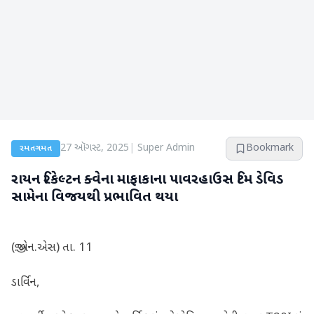
27 ઑગસ્ટ, 2025
|
Super Admin
Bookmark
રમતગમત
રાયન રિકેલ્ટન ક્વેના માફાકાના પાવરહાઉસ ટિમ ડેવિડ
સામેના વિજયથી પ્રભાવિત થયા
(જી.એન.એસ) તા. 11
ડાર્વિન,