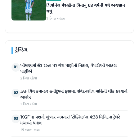
લિયોનેલ મેસ્સીના પિતાનું 68 વર્ષની વયે અવસાન
થયું
1 દિવસ પહેલા
ટ્રેન્ડિંગ
ખીમાણામાં જાહેર રસ્તા પર ગંદા પાણીનો નિકાલ, વેપારીઓ આકરા
01
પાણીએ
2 દિવસ પહેલા
IAF વિંગ કમાન્ડર હનીટ્રેપમાં ફસાયા, સંવેદનશીલ માહિતી લીક કરવાનો
02
આરોપ
1 દિવસ પહેલા
‘KGF’ના યશનો ખૂંખાર અવતાર! ‘ટોક્સિક’ના 4:38 મિનિટના ટ્રેલરે
03
મચાવ્યો ધમાલ
19 કલાક પહેલા