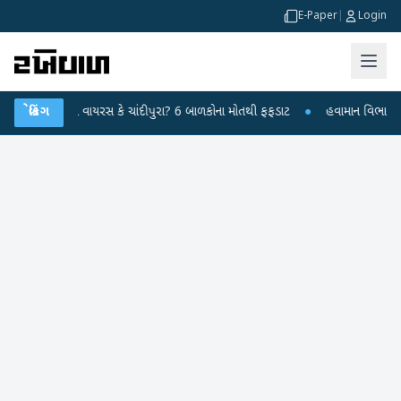
E-Paper
|
Login
્યમય વાયરસ કે ચાંદીપુરા? 6 બાળકોના મોતથી ફફડાટ
બ્રેકિંગ
●
હવામાન વિભાગે 18 રાજ્યો મા