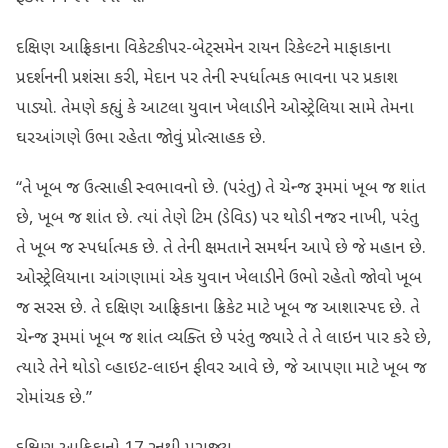
દક્ષિણ આફ્રિકાના વિકેટકીપર-બેટ્સમેન રાયન રિકેલ્ટને માફાકાના
પ્રદર્શનની પ્રશંસા કરી, મેદાન પર તેની સ્પર્ધાત્મક ભાવના પર પ્રકાશ
પાડ્યો. તેમણે કહ્યું કે આટલા યુવાન ખેલાડીને ઓસ્ટ્રેલિયા સામે તેમના
ઘરઆંગણે ઉભા રહેતા જોવું પ્રોત્સાહક છે.
“તે ખૂબ જ ઉત્સાહી સ્વભાવનો છે. (પરંતુ) તે ચેન્જ રૂમમાં ખૂબ જ શાંત
છે, ખૂબ જ શાંત છે. ત્યાં તેણે ટિમ (ડેવિડ) પર થોડી નજર નાખી, પરંતુ
તે ખૂબ જ સ્પર્ધાત્મક છે. તે તેની ક્ષમતાને સમર્થન આપે છે જે મહાન છે.
ઓસ્ટ્રેલિયાના આંગણામાં એક યુવાન ખેલાડીને ઉભો રહેતો જોવો ખૂબ
જ સરસ છે. તે દક્ષિણ આફ્રિકાના ક્રિકેટ માટે ખૂબ જ આશાસ્પદ છે. તે
ચેન્જ રૂમમાં ખૂબ જ શાંત વ્યક્તિ છે પરંતુ જ્યારે તે તે લાઇન પાર કરે છે,
ત્યારે તેને થોડો વ્હાઇટ-લાઇન ફીવર આવે છે, જે આપણા માટે ખૂબ જ
રોમાંચક છે.”