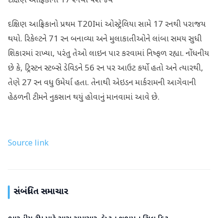
દક્ષિણ આફ્રિકાનો 17 રનથી પરાજય
દક્ષિણ આફ્રિકાનો પ્રથમ T20Iમાં ઓસ્ટ્રેલિયા સામે 17 રનથી પરાજય
થયો. રિકેલ્ટને 71 રન બનાવ્યા અને મુલાકાતીઓને લાંબા સમય સુધી
શિકારમાં રાખ્યા, પરંતુ તેઓ લાઇન પાર કરવામાં નિષ્ફળ રહ્યા. નોંધનીય
છે કે, ટ્રિસ્ટન સ્ટબ્સે ડેવિડને 56 રન પર આઉટ કર્યો હતો અને ત્યારથી,
તેણે 27 રન વધુ ઉમેર્યા હતા. તેનાથી એઇડન માર્કરામની આગેવાની
હેઠળની ટીમને નુકસાન થયું હોવાનું માનવામાં આવે છે.
Source link
સંબંધિત સમાચાર