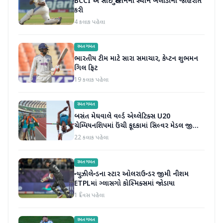
BCCI એ સાઈ સુદર્શનના સ્થાને ખેલાડીની જાહેરાત
કરી
4 કલાક પહેલા
રમતગમત
ભારતીય ટીમ માટે સારા સમાચાર, કેપ્ટન શુભમન
ગિલ ફિટ
19 કલાક પહેલા
રમતગમત
બસંત મેઘવાલે વર્લ્ડ એથ્લેટિક્સ U20
ચેમ્પિયનશિપમાં ઉંચી કૂદકામાં સિલ્વર મેડલ જીતીને
ઇતિહાસ રચ્યો
22 કલાક પહેલા
રમતગમત
ન્યુઝીલેન્ડના સ્ટાર ઓલરાઉન્ડર જીમી નીશમ
ETPLમાં ગ્લાસગો કોસ્મિક્સમાં જોડાયા
1 દિવસ પહેલા
રમતગમત