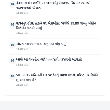
નેનાવા-સાંચોર હાઈવે પર ખાડાઓનું સામ્રાજ્ય બિસ્માર રસ્તાથી
04
વાહનચાલકો પરેશાન
4 દિવસ પહેલા
પાલનપુર-ડીસા હાઇવે પર એસઓજી પોલીસે 19.80 લાખનું મોર્ફિન
05
હિરોઈન ઝડપી પાડ્યું
4 દિવસ પહેલા
ચાંદીના ભાવમાં વધારો, સોનું પણ મોંઘુ થયું
06
5 દિવસ પહેલા
આજે આ રાજ્યોમાં ભારે પવન સાથે વરસાદની આગાહી
07
6 દિવસ પહેલા
SBI માં 12 મહિનાની FD પર કેટલું વ્યાજ મળશે, વરિષ્ઠ નાગરિકોને
08
શું લાભ મળે છે?
4 દિવસ પહેલા