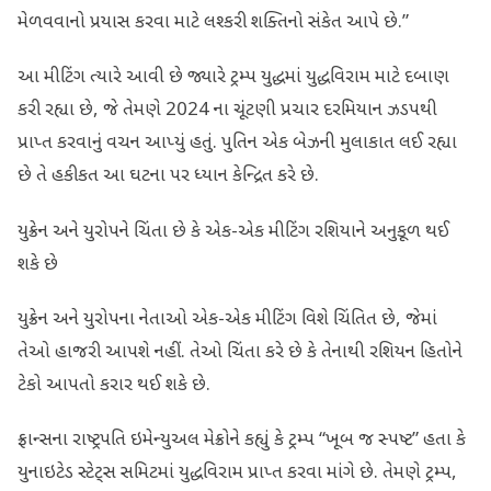
મેળવવાનો પ્રયાસ કરવા માટે લશ્કરી શક્તિનો સંકેત આપે છે.”
આ મીટિંગ ત્યારે આવી છે જ્યારે ટ્રમ્પ યુદ્ધમાં યુદ્ધવિરામ માટે દબાણ
કરી રહ્યા છે, જે તેમણે 2024 ના ચૂંટણી પ્રચાર દરમિયાન ઝડપથી
પ્રાપ્ત કરવાનું વચન આપ્યું હતું. પુતિન એક બેઝની મુલાકાત લઈ રહ્યા
છે તે હકીકત આ ઘટના પર ધ્યાન કેન્દ્રિત કરે છે.
યુક્રેન અને યુરોપને ચિંતા છે કે એક-એક મીટિંગ રશિયાને અનુકૂળ થઈ
શકે છે
યુક્રેન અને યુરોપના નેતાઓ એક-એક મીટિંગ વિશે ચિંતિત છે, જેમાં
તેઓ હાજરી આપશે નહીં. તેઓ ચિંતા કરે છે કે તેનાથી રશિયન હિતોને
ટેકો આપતો કરાર થઈ શકે છે.
ફ્રાન્સના રાષ્ટ્રપતિ ઇમેન્યુઅલ મેક્રોને કહ્યું કે ટ્રમ્પ “ખૂબ જ સ્પષ્ટ” હતા કે
યુનાઇટેડ સ્ટેટ્સ સમિટમાં યુદ્ધવિરામ પ્રાપ્ત કરવા માંગે છે. તેમણે ટ્રમ્પ,