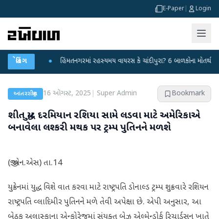
E-Paper
|
Login
ર્યા
બ્રેકિંગ
●
હિંમતનગરમાં રહસ્યમય વાયરસ કે ચાંદીપુરા? 6 બાળકોના મોતથી ફફડાટ
●
16 ઑગસ્ટ, 2025
|
Super Admin
Bookmark
આંતરરાષ્ટ્રીય
શીત યુદ્ધ દરમિયાન રશિયા સામે લડવા માટે અમેરિકાએ
બનાવેલા લશ્કરી મથક પર ટ્રમ્પ પુતિનને મળશે
(જી.એન.એસ) તા.14
યુક્રેનમાં યુદ્ધ વિશે વાત કરવા માટે રાષ્ટ્રપતિ ડોનાલ્ડ ટ્રમ્પ શુક્રવારે રશિયન
રાષ્ટ્રપતિ વ્લાદિમીર પુતિનને મળે તેવી અપેક્ષા છે. એપી અનુસાર, આ
બેઠક અલાસ્કાના એન્કોરેજમાં સંયુક્ત બેઝ એલ્મેન્ડોર્ફ રિચાર્ડસન ખાતે