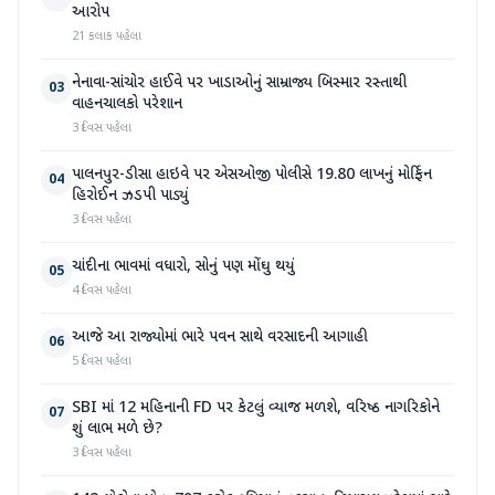
આરોપ
21 કલાક પહેલા
નેનાવા-સાંચોર હાઈવે પર ખાડાઓનું સામ્રાજ્ય બિસ્માર રસ્તાથી
03
વાહનચાલકો પરેશાન
3 દિવસ પહેલા
પાલનપુર-ડીસા હાઇવે પર એસઓજી પોલીસે 19.80 લાખનું મોર્ફિન
04
હિરોઈન ઝડપી પાડ્યું
3 દિવસ પહેલા
ચાંદીના ભાવમાં વધારો, સોનું પણ મોંઘુ થયું
05
4 દિવસ પહેલા
આજે આ રાજ્યોમાં ભારે પવન સાથે વરસાદની આગાહી
06
5 દિવસ પહેલા
SBI માં 12 મહિનાની FD પર કેટલું વ્યાજ મળશે, વરિષ્ઠ નાગરિકોને
07
શું લાભ મળે છે?
3 દિવસ પહેલા