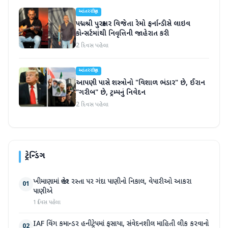
આંતરરાષ્ટ્રીય
પદ્મશ્રી પુરસ્કાર વિજેતા રેમો ફર્નાન્ડીસે લાઇવ
કોન્સર્ટમાંથી નિવૃત્તિની જાહેરાત કરી
2 દિવસ પહેલા
આંતરરાષ્ટ્રીય
આપણી પાસે શસ્ત્રોનો "વિશાળ ભંડાર" છે, ઈરાન
"ગરીબ" છે, ટ્રમ્પનું નિવેદન
2 દિવસ પહેલા
ટ્રેન્ડિંગ
ખીમાણામાં જાહેર રસ્તા પર ગંદા પાણીનો નિકાલ, વેપારીઓ આકરા
01
પાણીએ
1 દિવસ પહેલા
IAF વિંગ કમાન્ડર હનીટ્રેપમાં ફસાયા, સંવેદનશીલ માહિતી લીક કરવાનો
02