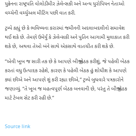
યુક્રેનના રાષ્ટ્રપતિ વોલોડીમીર ઝેલેન્સકી અને અન્ય યુરોપિયન નેતાઓ
વચ્ચેની વર્ચ્યુઅલ મીટિંગ પછી વાત કરી.
ટ્રમ્પે કહ્યું છે કે ભવિષ્યના કરારમાં જમીનની અદલાબદલીનો સમાવેશ
થઈ શકે છે. તેમણે ઉમેર્યું કે ઝેલેન્સકી અને પુતિન આગામી મુલાકાત કરી
શકે છે, અથવા તેઓ બંને સાથે એકસાથે વાતચીત કરી શકે છે.
“એવી ખૂબ જ સારી તક છે કે આપણે બીજી બેઠક કરીશું, જે પહેલી બેઠક
કરતાં વધુ ઉત્પાદક રહેશે, કારણ કે પહેલી બેઠક હું શોધીશ કે આપણે
ક્યાં છીએ અને આપણે શું કરી રહ્યા છીએ,” ટ્રમ્પે બુધવારે પત્રકારોને
જણાવ્યું. “તે ખૂબ જ મહત્વપૂર્ણ બેઠક બનવાની છે, પરંતુ તે બીજી બેઠક
માટે ટેબલ સેટ કરી રહી છે.”
Source link