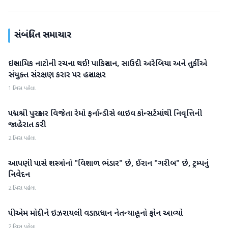
સંબંધિત સમાચાર
ઇસ્લામિક નાટોની રચના થઈ! પાકિસ્તાન, સાઉદી અરેબિયા અને તુર્કીએ
આંતરરાષ્ટ્રીય
સંયુક્ત સંરક્ષણ કરાર પર હસ્તાક્ષર
1 દિવસ પહેલા
પદ્મશ્રી પુરસ્કાર વિજેતા રેમો ફર્નાન્ડીસે લાઇવ કોન્સર્ટમાંથી નિવૃત્તિની
આંતરરાષ્ટ્રીય
જાહેરાત કરી
2 દિવસ પહેલા
આપણી પાસે શસ્ત્રોનો "વિશાળ ભંડાર" છે, ઈરાન "ગરીબ" છે, ટ્રમ્પનું
આંતરરાષ્ટ્રીય
નિવેદન
2 દિવસ પહેલા
પીએમ મોદીને ઇઝરાયલી વડાપ્રધાન નેતન્યાહૂનો ફોન આવ્યો
આંતરરાષ્ટ્રીય
2 દિવસ પહેલા