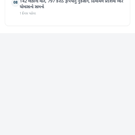
142 લોકોના મોત, 797 કરોડ રૂપિયાનું નુકસાન, હિમાચલ પ્રદેશમાં ભારે
08
ચોમાસાનો સામનો
1 દિવસ પહેલા