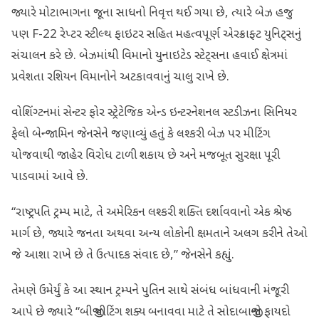
જ્યારે મોટાભાગના જૂના સાધનો નિવૃત્ત થઈ ગયા છે, ત્યારે બેઝ હજુ
પણ F-22 રેપ્ટર સ્ટીલ્થ ફાઇટર સહિત મહત્વપૂર્ણ એરક્રાફ્ટ યુનિટ્સનું
સંચાલન કરે છે. બેઝમાંથી વિમાનો યુનાઇટેડ સ્ટેટ્સના હવાઈ ક્ષેત્રમાં
પ્રવેશતા રશિયન વિમાનોને અટકાવવાનું ચાલુ રાખે છે.
વોશિંગ્ટનમાં સેન્ટર ફોર સ્ટ્રેટેજિક એન્ડ ઇન્ટરનેશનલ સ્ટડીઝના સિનિયર
ફેલો બેન્જામિન જેનસેને જણાવ્યું હતું કે લશ્કરી બેઝ પર મીટિંગ
યોજવાથી જાહેર વિરોધ ટાળી શકાય છે અને મજબૂત સુરક્ષા પૂરી
પાડવામાં આવે છે.
“રાષ્ટ્રપતિ ટ્રમ્પ માટે, તે અમેરિકન લશ્કરી શક્તિ દર્શાવવાનો એક શ્રેષ્ઠ
માર્ગ છે, જ્યારે જનતા અથવા અન્ય લોકોની ક્ષમતાને અલગ કરીને તેઓ
જે આશા રાખે છે તે ઉત્પાદક સંવાદ છે,” જેનસેને કહ્યું.
તેમણે ઉમેર્યું કે આ સ્થાન ટ્રમ્પને પુતિન સાથે સંબંધ બાંધવાની મંજૂરી
આપે છે જ્યારે “બીજી મીટિંગ શક્ય બનાવવા માટે તે સોદાબાજીનો ફાયદો