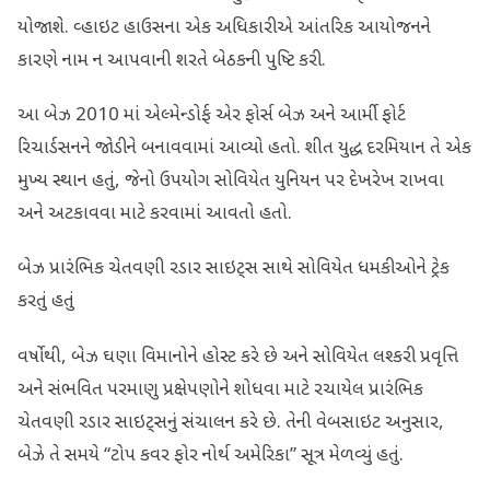
યોજાશે. વ્હાઇટ હાઉસના એક અધિકારીએ આંતરિક આયોજનને
કારણે નામ ન આપવાની શરતે બેઠકની પુષ્ટિ કરી.
આ બેઝ 2010 માં એલ્મેન્ડોર્ફ એર ફોર્સ બેઝ અને આર્મી ફોર્ટ
રિચાર્ડસનને જોડીને બનાવવામાં આવ્યો હતો. શીત યુદ્ધ દરમિયાન તે એક
મુખ્ય સ્થાન હતું, જેનો ઉપયોગ સોવિયેત યુનિયન પર દેખરેખ રાખવા
અને અટકાવવા માટે કરવામાં આવતો હતો.
બેઝ પ્રારંભિક ચેતવણી રડાર સાઇટ્સ સાથે સોવિયેત ધમકીઓને ટ્રેક
કરતું હતું
વર્ષોથી, બેઝ ઘણા વિમાનોને હોસ્ટ કરે છે અને સોવિયેત લશ્કરી પ્રવૃત્તિ
અને સંભવિત પરમાણુ પ્રક્ષેપણોને શોધવા માટે રચાયેલ પ્રારંભિક
ચેતવણી રડાર સાઇટ્સનું સંચાલન કરે છે. તેની વેબસાઇટ અનુસાર,
બેઝે તે સમયે “ટોપ કવર ફોર નોર્થ અમેરિકા” સૂત્ર મેળવ્યું હતું.