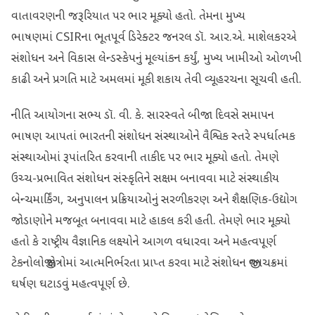
વાતાવરણની જરૂરિયાત પર ભાર મૂક્યો હતો. તેમના મુખ્ય
ભાષણમાં CSIRના ભૂતપૂર્વ ડિરેક્ટર જનરલ ડૉ. આર.એ. માશેલકરએ
સંશોધન અને વિકાસ લેન્ડસ્કેપનું મૂલ્યાંકન કર્યું, મુખ્ય ખામીઓ ઓળખી
કાઢી અને પ્રગતિ માટે અમલમાં મૂકી શકાય તેવી વ્યૂહરચના સૂચવી હતી.
નીતિ આયોગના સભ્ય ડૉ. વી. કે. સારસ્વતે બીજા દિવસે સમાપન
ભાષણ આપતાં ભારતની સંશોધન સંસ્થાઓને વૈશ્વિક સ્તરે સ્પર્ધાત્મક
સંસ્થાઓમાં રૂપાંતરિત કરવાની તાકીદ પર ભાર મૂક્યો હતો. તેમણે
ઉચ્ચ-પ્રભાવિત સંશોધન સંસ્કૃતિને સક્ષમ બનાવવા માટે સંસ્થાકીય
બેન્ચમાર્કિંગ, અનુપાલન પ્રક્રિયાઓનું સરળીકરણ અને શૈક્ષણિક-ઉદ્યોગ
જોડાણોને મજબૂત બનાવવા માટે હાકલ કરી હતી. તેમણે ભાર મૂક્યો
હતો કે રાષ્ટ્રીય વૈજ્ઞાનિક લક્ષ્યોને આગળ વધારવા અને મહત્વપૂર્ણ
ટેકનોલોજી ક્ષેત્રોમાં આત્મનિર્ભરતા પ્રાપ્ત કરવા માટે સંશોધન જીવનચક્રમાં
ઘર્ષણ ઘટાડવું મહત્વપૂર્ણ છે.