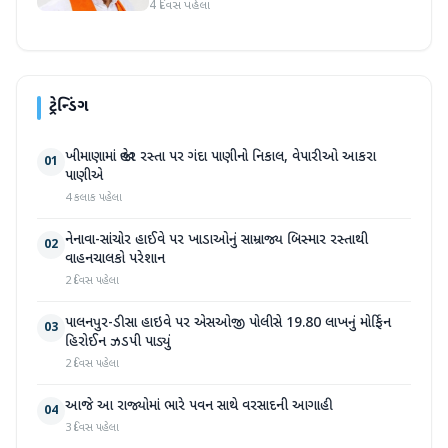
4 દિવસ પહેલા
ટ્રેન્ડિંગ
ખીમાણામાં જાહેર રસ્તા પર ગંદા પાણીનો નિકાલ, વેપારીઓ આકરા
01
પાણીએ
4 કલાક પહેલા
નેનાવા-સાંચોર હાઈવે પર ખાડાઓનું સામ્રાજ્ય બિસ્માર રસ્તાથી
02
વાહનચાલકો પરેશાન
2 દિવસ પહેલા
પાલનપુર-ડીસા હાઇવે પર એસઓજી પોલીસે 19.80 લાખનું મોર્ફિન
03
હિરોઈન ઝડપી પાડ્યું
2 દિવસ પહેલા
આજે આ રાજ્યોમાં ભારે પવન સાથે વરસાદની આગાહી
04
3 દિવસ પહેલા