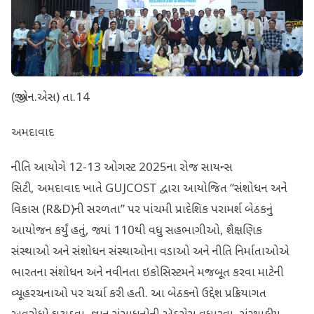
(જી.એન.એસ) તા.14
અમદાવાદ
નીતિ આયોગે 12-13 ઓગસ્ટ 2025ના રોજ સાયન્સ
સિટી, અમદાવાદ ખાતે GUJCOST દ્વારા આયોજિત “સંશોધન અને
વિકાસ (R&D)ની સરળતા” પર પાંચમી પ્રાદેશિક પરામર્શ બેઠકનું
આયોજન કર્યું હતું, જ્યાં 110થી વધુ સહભાગીઓ, શૈક્ષણિક
સંસ્થાઓ અને સંશોધન સંસ્થાઓના વડાઓ અને નીતિ નિર્માતાઓએ
ભારતના સંશોધન અને નવીનતા ઇકોસિસ્ટમને મજબૂત કરવા માટેની
વ્યૂહરચનાઓ પર ચર્ચા કરી હતી. આ બેઠકનો ઉદ્દેશ પ્રક્રિયાગત