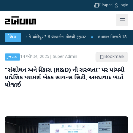
E-Paper
|
Login
યરસ કે ચાંદીપુરા? 6 બાળકોના મોતથી ફફડાટ
બ્રેકિંગ
●
હવામાન વિભાગે 18 રાજ્યો માટે ભાર
14 ઑગસ્ટ, 2025
|
Super Admin
Bookmark
ગુજરાત
“સંશોધન અને વિકાસ (R&D) ની સરળતા” પર પાંચમી
પ્રાદેશિક પરામર્શ બેઠક સાયન્સ સિટી, અમદાવાદ ખાતે
યોજાઈ