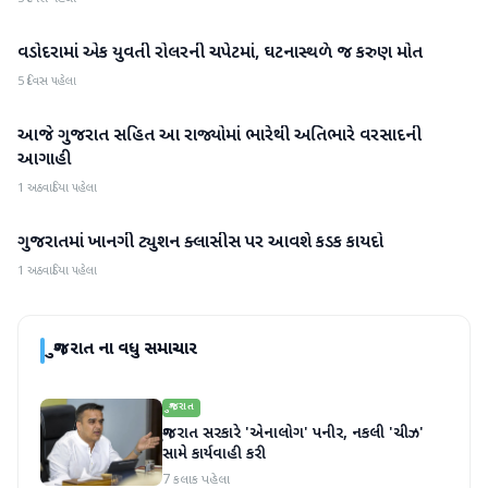
વડોદરામાં એક યુવતી રોલરની ચપેટમાં, ઘટનાસ્થળે જ કરુણ મોત
ગુજરાત
5 દિવસ પહેલા
આજે ગુજરાત સહિત આ રાજ્યોમાં ભારેથી અતિભારે વરસાદની
ગુજરાત
આગાહી
1 અઠવાડિયા પહેલા
ગુજરાતમાં ખાનગી ટ્યુશન ક્લાસીસ પર આવશે કડક કાયદો
ગુજરાત
1 અઠવાડિયા પહેલા
ગુજરાત
ના વધુ સમાચાર
ગુજરાત
ગુજરાત સરકારે 'એનાલોગ' પનીર, નકલી 'ચીઝ'
સામે કાર્યવાહી કરી
7 કલાક પહેલા