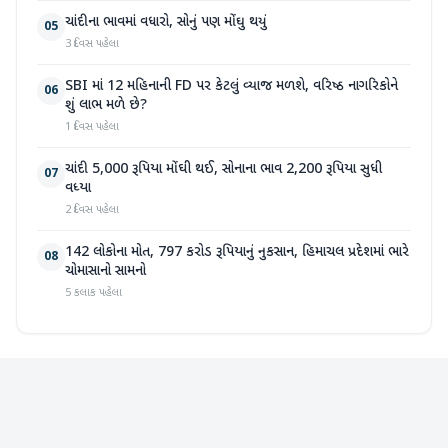
ચાંદીના ભાવમાં વધારો, સોનું પણ મોંઘુ થયું
05
3 દિવસ પહેલા
SBI માં 12 મહિનાની FD પર કેટલું વ્યાજ મળશે, વરિષ્ઠ નાગરિકોને
06
શું લાભ મળે છે?
1 દિવસ પહેલા
ચાંદી 5,000 રૂપિયા મોંઘી થઈ, સોનાના ભાવ 2,200 રૂપિયા સુધી
07
વધ્યા
2 દિવસ પહેલા
142 લોકોના મોત, 797 કરોડ રૂપિયાનું નુકસાન, હિમાચલ પ્રદેશમાં ભારે
08
ચોમાસાનો સામનો
5 કલાક પહેલા