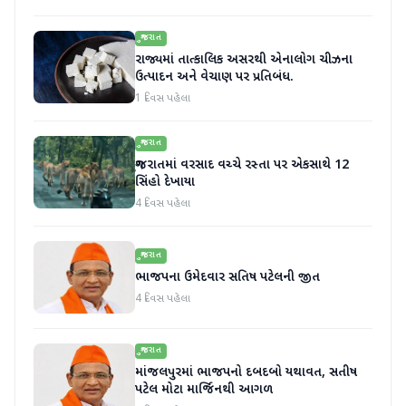
ગુજરાત
રાજ્યમાં તાત્કાલિક અસરથી એનાલોગ ચીઝના
ઉત્પાદન અને વેચાણ પર પ્રતિબંધ.
1 દિવસ પહેલા
ગુજરાત
ગુજરાતમાં વરસાદ વચ્ચે રસ્તા પર એકસાથે 12
સિંહો દેખાયા
4 દિવસ પહેલા
ગુજરાત
ભાજપના ઉમેદવાર સતિષ પટેલની જીત
4 દિવસ પહેલા
ગુજરાત
માંજલપુરમાં ભાજપનો દબદબો યથાવત, સતીષ
પટેલ મોટા માર્જિનથી આગળ