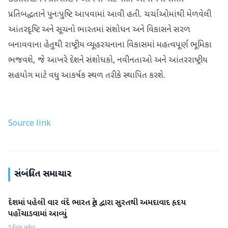
પ્રતિબદ્ધતાને પુનઃપુષ્ટિ આપવામાં આવી હતી. ચર્ચાઓમાંથી મેળવેલી
આંતરદૃષ્ટિ અને સૂચનો ભારતમાં સંશોધન અને વિકાસને સરળ
બનાવવાના હેતુથી રાષ્ટ્રીય વ્યૂહરચનાના વિકાસમાં મહત્વપૂર્ણ ભૂમિકા
ભજવશે, જે આખરે દેશને સંશોધકો, નવીનતાઓ અને આંતરરાષ્ટ્રીય
સહયોગ માટે વધુ આકર્ષક સ્થળ તરીકે સ્થાપિત કરશે.
Source link
સંબંધિત સમાચાર
દેશમાં પહેલી વાર વંદે ભારત ટ્રેન દ્વારા સુરતથી અમદાવાદ હૃદય
ગુજરાત
પહોંચાડવામાં આવ્યું
5 દિવસ પહેલા