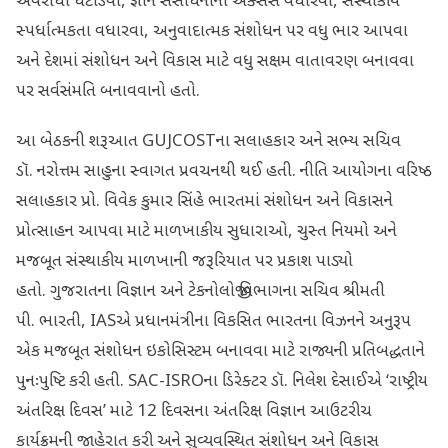
અવરોધો ઘટાડવા, જ્ઞાન સંસાધનોની ઍક્સેસ વધારવા, સંસ્થાકીય
સ્પર્ધાત્મકતા વધારવા, અનુવાદાત્મક સંશોધન પર વધુ ભાર આપવા
અને દેશમાં સંશોધન અને વિકાસ માટે વધુ સક્ષમ વાતાવરણ બનાવવા
પર સર્વસંમતિ બનાવવાનો હતો.
આ બેઠકની શરૂઆત GUJCOSTના સલાહકાર અને સભ્ય સચિવ
ડૉ. નરોત્તમ સાહુના સ્વાગત પ્રવચનથી થઈ હતી. નીતિ આયોગના વરિષ્ઠ
સલાહકાર પ્રો. વિવેક કુમાર સિંહે ભારતમાં સંશોધન અને વિકાસને
પ્રોત્સાહન આપવા માટે માળખાકીય સુધારાઓ, ચુસ્ત નિયમો અને
મજબૂત સંસ્થાકીય માળખાની જરૂરિયાત પર પ્રકાશ પાડ્યો
હતો. ગુજરાતના વિજ્ઞાન અને ટેકનોલોજી વિભાગના સચિવ શ્રીમતી
પી. ભારતી, IASએ પ્રધાનમંત્રીના વિકસિત ભારતના વિઝનને અનુરૂપ
એક મજબૂત સંશોધન ઇકોસિસ્ટમ બનાવવા માટે રાજ્યની પ્રતિબદ્ધતાને
પુનઃપુષ્ટિ કરી હતી. SAC-ISROના ડિરેક્ટર ડૉ. નિલેશ દેસાઈએ ‘રાષ્ટ્રીય
અંતરિક્ષ દિવસ’ માટે 12 દિવસના અંતરિક્ષ વિજ્ઞાન આઉટરીચ
કાર્યક્રમની જાહેરાત કરી અને સુવ્યવસ્થિત સંશોધન અને વિકાસ