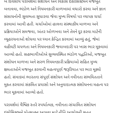
બે દિવસીય પરામર્શમાં સંશોધન અને વિકાસ ઇકોસિસ્ટમને મજબૂત
બનાવવા, ભંડોળ અને નિયમનકારી માળખામાં વધારો કરવા અને જ્ઞાન
સંસાધનોની સુલભતા સુધારવા જેવા મુખ્ય વિષયો પર વ્યાપક ચર્ચા
કરવામાં આવી હતી. ચર્ચાઓમાં હાલના સંસ્થાકીય માળખા અને
પ્રક્રિયાઓને સમજવા, અંતર ઓળખવા અને તેમને દૂર કરવા માટેની
વ્યૂહરચનાઓ શોધવા પર ધ્યાન કેન્દ્રિત કરવામાં આવ્યું હતું, જેમાં
વહીવટી ચપળતા અને નિયમનકારી જવાબદારી પર ખાસ ભાર મૂકવામાં
આવ્યો હતો. સહભાગીઓએ સુવ્યવસ્થિત ભંડોળ પદ્ધતિઓ, મજબૂત
સંશોધન માળખા અને સરળ નિયમનકારી પ્રક્રિયાઓ સહિત મુખ્ય
ક્ષમતાઓને મજબૂત કરવાની મહત્વપૂર્ણ જરૂરિયાત પર ભાર મૂક્યો
હતો. સંવાદમાં ભારતના સંપૂર્ણ સંશોધન અને નવીનતા સંભવિતતાને
મુક્ત કરવામાં સંકલિત પ્રયાસો અને અનુવાદાત્મક સંશોધનના મહત્વ પર
ભાર મૂકવામાં આવ્યો હતો.
પરામર્શમાં વૈશ્વિક સ્તરે સ્પર્ધાત્મક, નવીનતા-સંચાલિત સંશોધન
ઇકોસિસ્ટમને પ્રોત્સાહન આપવા માટે નીતિ આયોગની સતત