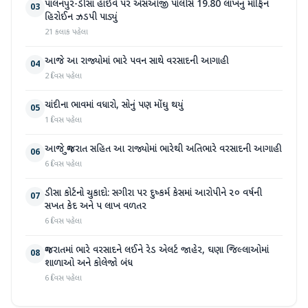
પાલનપુર-ડીસા હાઇવે પર એસઓજી પોલીસે 19.80 લાખનું મોર્ફિન
03
હિરોઈન ઝડપી પાડ્યું
21 કલાક પહેલા
આજે આ રાજ્યોમાં ભારે પવન સાથે વરસાદની આગાહી
04
2 દિવસ પહેલા
ચાંદીના ભાવમાં વધારો, સોનું પણ મોંઘુ થયું
05
1 દિવસ પહેલા
આજે ગુજરાત સહિત આ રાજ્યોમાં ભારેથી અતિભારે વરસાદની આગાહી
06
6 દિવસ પહેલા
ડીસા કોર્ટનો ચુકાદો: સગીરા પર દુષ્કર્મ કેસમાં આરોપીને ૨૦ વર્ષની
07
સખત કેદ અને ૫ લાખ વળતર
6 દિવસ પહેલા
ગુજરાતમાં ભારે વરસાદને લઈને રેડ એલર્ટ જાહેર, ઘણા જિલ્લાઓમાં
08
શાળાઓ અને કોલેજો બંધ
6 દિવસ પહેલા