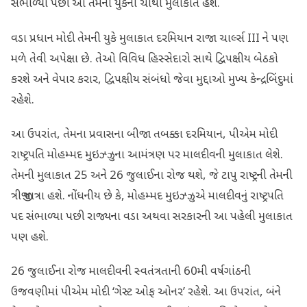
સંભાળ્યા પછી આ તેમની યુકેની ચોથી મુલાકાત હશે.
વડા પ્રધાન મોદી તેમની યુકે મુલાકાત દરમિયાન રાજા ચાર્લ્સ III ને પણ
મળે તેવી અપેક્ષા છે. તેઓ વિવિધ હિસ્સેદારો સાથે દ્વિપક્ષીય બેઠકો
કરશે અને વેપાર કરાર, દ્વિપક્ષીય સંબંધો જેવા મુદ્દાઓ મુખ્ય કેન્દ્રબિંદુમાં
રહેશે.
આ ઉપરાંત, તેમના પ્રવાસના બીજા તબક્કા દરમિયાન, પીએમ મોદી
રાષ્ટ્રપતિ મોહમ્મદ મુઇઝ્ઝુના આમંત્રણ પર માલદીવની મુલાકાત લેશે.
તેમની મુલાકાત 25 અને 26 જુલાઈના રોજ થશે, જે ટાપુ રાષ્ટ્રની તેમની
ત્રીજી યાત્રા હશે. નોંધનીય છે કે, મોહમ્મદ મુઇઝ્ઝુએ માલદીવનું રાષ્ટ્રપતિ
પદ સંભાળ્યા પછી રાજ્યના વડા અથવા સરકારની આ પહેલી મુલાકાત
પણ હશે.
26 જુલાઈના રોજ માલદીવની સ્વતંત્રતાની 60મી વર્ષગાંઠની
ઉજવણીમાં પીએમ મોદી ‘ગેસ્ટ ઓફ ઓનર’ રહેશે. આ ઉપરાંત, બંને