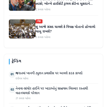
ઝટકો; બોમ્બે હાઈકોર્ટે ટ્રાયલ કોર્ટના ચુકાદાને
ઉલટાવી દીધો
2 કલાક પહેલા
રાષ્ટ્રીય
શું આજે સંસદ ચાલશે કે વિપક્ષ પોતાનો હોબાળો
ચાલુ રાખશે?
5 કલાક પહેલા
ટ્રેન્ડિંગ
ગુજરાતમાં ખાનગી ટ્યુશન ક્લાસીસ પર આવશે કડક કાયદો
01
6 દિવસ પહેલા
નેનાવા-સાંચોર હાઈવે પર ખાડાઓનું સામ્રાજ્ય બિસ્માર રસ્તાથી
02
વાહનચાલકો પરેશાન
21 કલાક પહેલા