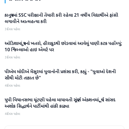
કાનપુરમાં SSC પરીક્ષાની તૈયારી કરી રહેલા 21 વર્ષીય વિદ્યાર્થીએ ફાંસી
રાષ્ટ્રીય
લગાવીને આત્મહત્યા કરી
3 દિવસ પહેલા
ઓડિશામાં પૂરનો ખતરો, હીરાકુડથી છોડવામાં આવેલું પાણી કટક પહોંચ્યું;
રાષ્ટ્રીય
10 જિલ્લાઓ હાઇ એલર્ટ પર
3 દિવસ પહેલા
પીએમ મોદીએ મૈસુરમાં યુવાનોની પ્રશંસા કરી, કહ્યું - "યુવાઓ દેશની
રાષ્ટ્રીય
સૌથી મોટી તાકાત છે"
4 દિવસ પહેલા
યુપી વિધાનસભા ચૂંટણી પહેલા માયાવતી સંપૂર્ણ એક્શનમાં, પૂર્વ સાંસદ
રાષ્ટ્રીય
અશોક સિદ્ધાર્થને પાર્ટીમાંથી હાંકી કાઢ્યા
4 દિવસ પહેલા