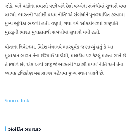
જોકે, બંને પક્ષોના પ્રયાસો પછી બંને દેશો વચ્ચેના સંબંધોમાં સુધારો થવા
લાગ્યો. ભારતની ‘પડોશી પ્રથમ નીતિ’ એ સંબંધોને પુનઃસ્થાપિત કરવામાં
મુખ્ય ભૂમિકા ભજવી હતી. વધુમાં, ગયા વર્ષે ઓક્ટોબરમાં રાષ્ટ્રપતિ
મુઇઝુની ભારત મુલાકાતથી સંબંધોમાં સુધારો થયો હતો.
પોતાના નિવેદનમાં, વિદેશ મંત્રાલયે ભારપૂર્વક જણાવ્યું હતું કે આ
મુલાકાત ભારત તેના દરિયાઈ પાડોશી, માલદીવ પર કેટલું મહત્વ રાખે છે
તે દર્શાવે છે, એક એવો રાષ્ટ્ર જે ભારતની ‘પડોશી પ્રથમ’ નીતિ અને તેના
વ્યાપક દ્રષ્ટિકોણ મહાસાગર પહેલમાં મુખ્ય સ્થાન ધરાવે છે.
Source link
સંબંધિત સમાચાર