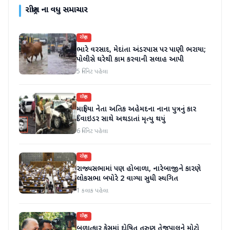
રાષ્ટ્રીય
ના વધુ સમાચાર
રાષ્ટ્રીય
ભારે વરસાદ, મેદાંતા અંડરપાસ પર પાણી ભરાયા;
પોલીસે ઘરેથી કામ કરવાની સલાહ આપી
5 મિનિટ પહેલા
રાષ્ટ્રીય
માફિયા નેતા અતિક અહેમદના નાના પુત્રનું કાર
ડિવાઇડર સાથે અથડાતાં મૃત્યુ થયું
6 મિનિટ પહેલા
રાષ્ટ્રીય
રાજ્યસભામાં પણ હોબાળા, નારેબાજીને કારણે
લોકસભા બપોરે 2 વાગ્યા સુધી સ્થગિત
1 કલાક પહેલા
રાષ્ટ્રીય
બળાત્કાર કેસમાં દોષિત તરુણ તેજપાલને મોટો