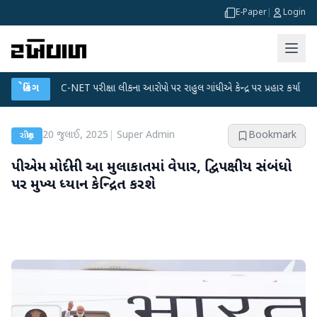
E-Paper
|
Login
UGC-NET પરીક્ષા લીકના આરોપો પર રાહુલ ગાંધીએ કેન્દ્ર પર પ્રહાર કર્યા
બ્રેકિંગ
●
હિંમતનગરમ
20 જુલાઈ, 2025
|
Super Admin
Bookmark
રાષ્ટ્રીય
પીએમ મોદીની આ મુલાકાતમાં વેપાર, દ્વિપક્ષીય સંબંધો
પર મુખ્ય ધ્યાન કેન્દ્રિત કરશે