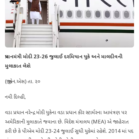
પ્રધાનમંત્રી મોદી 23-26 જુલાઈ દરમિયાન યુકે અને માલદીવની
મુલાકાત લેશે
(જી.એન.એસ) તા. ૨૦
નવી દિલ્હી,
વડા પ્રધાન નરેન્દ્ર મોદી યુકેના વડા પ્રધાન કીર સ્ટાર્મરના આમંત્રણ પર
અમેરિકાની મુલાકાતે જવાના છે. વિદેશ મંત્રાલય (MEA) એ જાહેરાત
કરી છે કે પીએમ મોદી 23-24 જુલાઈ સુધી યુકેમાં રહેશે. 2014 માં પદ