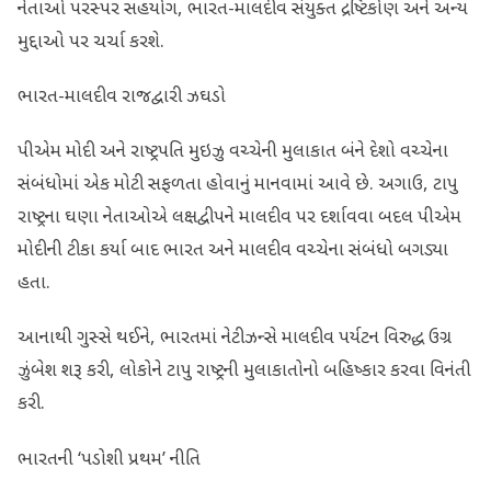
નેતાઓ પરસ્પર સહયોગ, ભારત-માલદીવ સંયુક્ત દ્રષ્ટિકોણ અને અન્ય
મુદ્દાઓ પર ચર્ચા કરશે.
ભારત-માલદીવ રાજદ્વારી ઝઘડો
પીએમ મોદી અને રાષ્ટ્રપતિ મુઇઝુ વચ્ચેની મુલાકાત બંને દેશો વચ્ચેના
સંબંધોમાં એક મોટી સફળતા હોવાનું માનવામાં આવે છે. અગાઉ, ટાપુ
રાષ્ટ્રના ઘણા નેતાઓએ લક્ષદ્વીપને માલદીવ પર દર્શાવવા બદલ પીએમ
મોદીની ટીકા કર્યા બાદ ભારત અને માલદીવ વચ્ચેના સંબંધો બગડ્યા
હતા.
આનાથી ગુસ્સે થઈને, ભારતમાં નેટીઝન્સે માલદીવ પર્યટન વિરુદ્ધ ઉગ્ર
ઝુંબેશ શરૂ કરી, લોકોને ટાપુ રાષ્ટ્રની મુલાકાતોનો બહિષ્કાર કરવા વિનંતી
કરી.
ભારતની ‘પડોશી પ્રથમ’ નીતિ