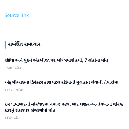
Source link
સંબંધિત સમાચાર
રશિયા અને યુક્રેને એકબીજા પર બોમ્બમારો કર્યો, 7 લોકોના મોત
આંતરરાષ્ટ્રીય
9 કલાક પહેલા
એફબીઆઈના ડિરેક્ટર કાશ પટેલ રશિયાની મુલાકાત લેવાની તૈયારીમાં
આંતરરાષ્ટ્રીય
11 કલાક પહેલા
ઇસ્લામાબાદની મસ્જિદમાં નમાજ પઢ્યા બાદ લશ્કર-એ-તૈયબાના વરિષ્ઠ
આંતરરાષ્ટ્રીય
કેડરનું શંકાસ્પદ સંજોગોમાં મોત
1 દિવસ પહેલા