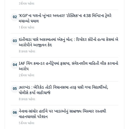
3 દિવસ પહેલા
‘KGF’ના યશનો ખૂંખાર અવતાર! ‘ટોક્સિક’ના 4:38 મિનિટના ટ્રેલરે
02
મચાવ્યો ધમાલ
1 દિવસ પહેલા
દાંતીવાડા પાસે અકસ્માતમાં એકનું મોત; : દિયોદર કોર્ટનો હત્યા કેસમાં બે
03
આરોપીને આજીવન કેદ
8 કલાક પહેલા
IAF વિંગ કમાન્ડર હનીટ્રેપમાં ફસાયા, સંવેદનશીલ માહિતી લીક કરવાનો
04
આરોપ
2 દિવસ પહેલા
ઝારખંડ : બેરિકેડ તોડી વિધાનસભા તરફ ધસી ગયા વિદ્યાર્થીઓ,
05
પોલીસે કર્યો લાઠીચાર્જ
8 કલાક પહેલા
નેનાવા-સાંચોર હાઈવે પર ખાડાઓનું સામ્રાજ્ય બિસ્માર રસ્તાથી
06
વાહનચાલકો પરેશાન
5 દિવસ પહેલા