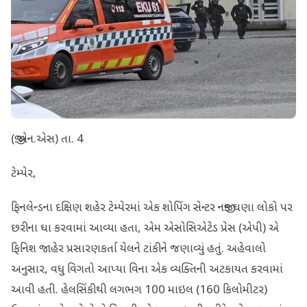
(જી.એન.એસ) તા. 4
ટેમ્પેર,
ફિનલેન્ડના દક્ષિણ શહેર ટેમ્પેરમાં એક શોપિંગ સેન્ટર નજીક ઘણા લોકો પર
છરીના ઘા કરવામાં આવ્યા હતા, એમ એસોસિએટેડ પ્રેસ (એપી) એ
ફિનિશ જાહેર પ્રસારણકર્તા યેલને ટાંકીને જણાવ્યું હતું. અહેવાલો
અનુસાર, વધુ વિગતો આપ્યા વિના એક વ્યક્તિની અટકાયત કરવામાં
આવી હતી. હેલસિંકીથી લગભગ 100 માઇલ (160 કિલોમીટર)