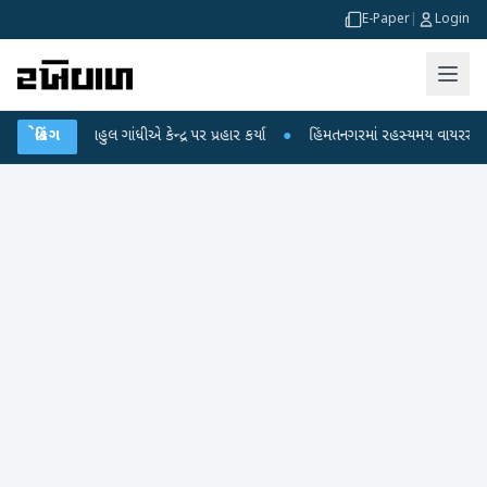
E-Paper
|
Login
લ ગાંધીએ કેન્દ્ર પર પ્રહાર કર્યા
બ્રેકિંગ
●
હિંમતનગરમાં રહસ્યમય વાયરસ કે ચાંદીપુરા? 6 