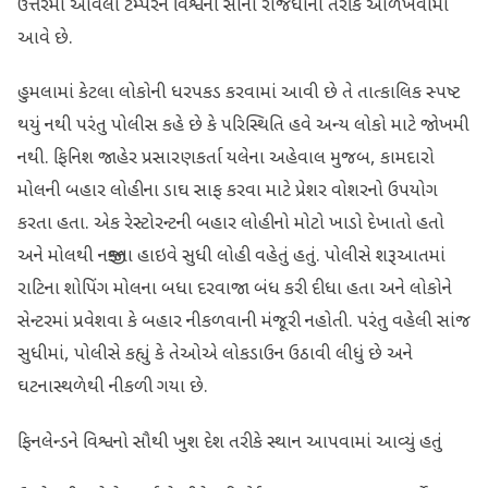
ઉત્તરમાં આવેલા ટેમ્પેરને વિશ્વની સોના રાજધાની તરીકે ઓળખવામાં
આવે છે.
હુમલામાં કેટલા લોકોની ધરપકડ કરવામાં આવી છે તે તાત્કાલિક સ્પષ્ટ
થયું નથી પરંતુ પોલીસ કહે છે કે પરિસ્થિતિ હવે અન્ય લોકો માટે જોખમી
નથી. ફિનિશ જાહેર પ્રસારણકર્તા યલેના અહેવાલ મુજબ, કામદારો
મોલની બહાર લોહીના ડાઘ સાફ કરવા માટે પ્રેશર વોશરનો ઉપયોગ
કરતા હતા. એક રેસ્ટોરન્ટની બહાર લોહીનો મોટો ખાડો દેખાતો હતો
અને મોલથી નજીકના હાઇવે સુધી લોહી વહેતું હતું. પોલીસે શરૂઆતમાં
રાટિના શોપિંગ મોલના બધા દરવાજા બંધ કરી દીધા હતા અને લોકોને
સેન્ટરમાં પ્રવેશવા કે બહાર નીકળવાની મંજૂરી નહોતી. પરંતુ વહેલી સાંજ
સુધીમાં, પોલીસે કહ્યું કે તેઓએ લોકડાઉન ઉઠાવી લીધું છે અને
ઘટનાસ્થળેથી નીકળી ગયા છે.
ફિનલેન્ડને વિશ્વનો સૌથી ખુશ દેશ તરીકે સ્થાન આપવામાં આવ્યું હતું