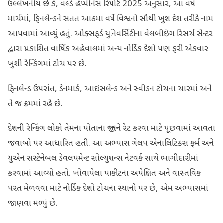
ઉલ્લેખનીય છે કે, વર્લ્ડ હેપ્પીનેસ રિપોર્ટ 2025 અનુસાર, આ વર્ષે
માર્ચમાં, ફિનલેન્ડને સતત આઠમા વર્ષે વિશ્વનો સૌથી ખુશ દેશ તરીકે નામ
આપવામાં આવ્યું હતું. ઓક્સફર્ડ યુનિવર્સિટીના વેલબીઇંગ રિસર્ચ સેન્ટર
દ્વારા પ્રકાશિત વાર્ષિક અહેવાલમાં અન્ય નોર્ડિક દેશો પણ ફરી એકવાર
ખુશી રેન્કિંગમાં ટોચ પર છે.
ફિનલેન્ડ ઉપરાંત, ડેનમાર્ક, આઇસલેન્ડ અને સ્વીડન ટોચના ચારમાં અને
તે જ ક્રમમાં રહે છે.
દેશની રેન્કિંગ લોકો તેમના પોતાના જીવનને રેટ કરવા માટે પૂછવામાં આવતા
જવાબો પર આધારિત હતી. આ અભ્યાસ ગેલપ એનાલિટિક્સ ફર્મ અને
યુએન સસ્ટેનેબલ ડેવલપમેન્ટ સોલ્યુશન્સ નેટવર્ક સાથે ભાગીદારીમાં
કરવામાં આવ્યો હતો. ખોવાયેલા પાકીટના અપેક્ષિત અને વાસ્તવિક
પરત મેળવવા માટે નોર્ડિક દેશો ટોચના સ્થાનો પર છે, એમ અભ્યાસમાં
જાણવા મળ્યું છે.