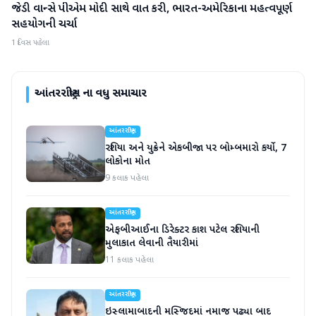
જેડી વાન્સે પીએમ મોદી સાથે વાત કરી, ભારત-અમેરિકાના મહત્વપૂર્ણ
આંતરરાષ્ટ્રીય
સહયોગની ચર્ચા
1 દિવસ પહેલા
આંતરરાષ્ટ્રીય
ના વધુ સમાચાર
આંતરરાષ્ટ્રીય
રશિયા અને યુક્રેને એકબીજા પર બોમ્બમારો કર્યો, 7
લોકોના મોત
9 કલાક પહેલા
આંતરરાષ્ટ્રીય
એફબીઆઈના ડિરેક્ટર કાશ પટેલ રશિયાની
મુલાકાત લેવાની તૈયારીમાં
11 કલાક પહેલા
આંતરરાષ્ટ્રીય
ઇસ્લામાબાદની મસ્જિદમાં નમાજ પઢ્યા બાદ