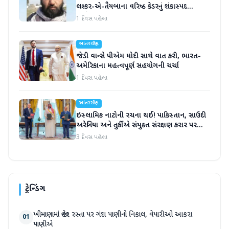
લશ્કર-એ-તૈયબાના વરિષ્ઠ કેડરનું શંકાસ્પદ
સંજોગોમાં મોત
1 દિવસ પહેલા
આંતરરાષ્ટ્રીય
જેડી વાન્સે પીએમ મોદી સાથે વાત કરી, ભારત-
અમેરિકાના મહત્વપૂર્ણ સહયોગની ચર્ચા
1 દિવસ પહેલા
આંતરરાષ્ટ્રીય
ઇસ્લામિક નાટોની રચના થઈ! પાકિસ્તાન, સાઉદી
અરેબિયા અને તુર્કીએ સંયુક્ત સંરક્ષણ કરાર પર
હસ્તાક્ષર
3 દિવસ પહેલા
ટ્રેન્ડિંગ
ખીમાણામાં જાહેર રસ્તા પર ગંદા પાણીનો નિકાલ, વેપારીઓ આકરા
01
પાણીએ