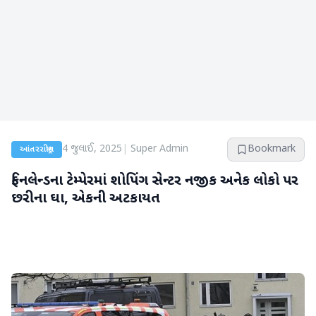
4 જુલાઈ, 2025
|
Super Admin
Bookmark
આંતરરાષ્ટ્રીય
ફિનલેન્ડના ટેમ્પેરમાં શોપિંગ સેન્ટર નજીક અનેક લોકો પર
છરીના ઘા, એકની અટકાયત