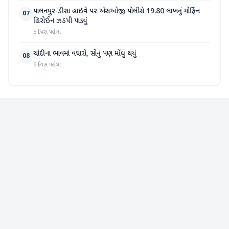
પાલનપુર-ડીસા હાઇવે પર એસઓજી પોલીસે 19.80 લાખનું મોર્ફિન
07
હિરોઈન ઝડપી પાડ્યું
5 દિવસ પહેલા
ચાંદીના ભાવમાં વધારો, સોનું પણ મોંઘુ થયું
08
6 દિવસ પહેલા