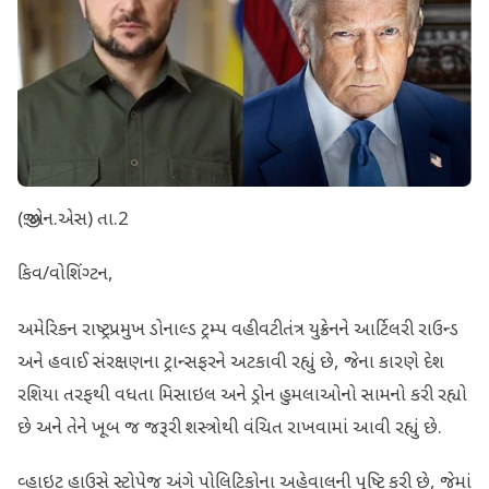
(જી.એન.એસ) તા.2
કિવ/વોશિંગ્ટન,
અમેરિકન રાષ્ટ્રપ્રમુખ ડોનાલ્ડ ટ્રમ્પ વહીવટીતંત્ર યુક્રેનને આર્ટિલરી રાઉન્ડ
અને હવાઈ સંરક્ષણના ટ્રાન્સફરને અટકાવી રહ્યું છે, જેના કારણે દેશ
રશિયા તરફથી વધતા મિસાઇલ અને ડ્રોન હુમલાઓનો સામનો કરી રહ્યો
છે અને તેને ખૂબ જ જરૂરી શસ્ત્રોથી વંચિત રાખવામાં આવી રહ્યું છે.
વ્હાઇટ હાઉસે સ્ટોપેજ અંગે પોલિટિકોના અહેવાલની પુષ્ટિ કરી છે, જેમાં