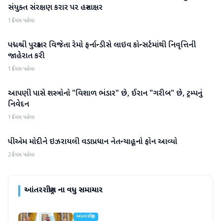
સંયુક્ત સંરક્ષણ કરાર પર હસ્તાક્ષર
1 દિવસ પહેલા
પદ્મશ્રી પુરસ્કાર વિજેતા રેમો ફર્નાન્ડીસે લાઇવ કોન્સર્ટમાંથી નિવૃત્તિની
આંતરરાષ્ટ્રીય
જાહેરાત કરી
1 દિવસ પહેલા
આપણી પાસે શસ્ત્રોનો "વિશાળ ભંડાર" છે, ઈરાન "ગરીબ" છે, ટ્રમ્પનું
આંતરરાષ્ટ્રીય
નિવેદન
1 દિવસ પહેલા
પીએમ મોદીને ઇઝરાયલી વડાપ્રધાન નેતન્યાહૂનો ફોન આવ્યો
આંતરરાષ્ટ્રીય
2 દિવસ પહેલા
આંતરરાષ્ટ્રીય
ના વધુ સમાચાર
આંતરરાષ્ટ્રીય