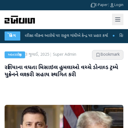
E-Paper
|
Login
ક્ષા લીકના આરોપો પર રાહુલ ગાંધીએ કેન્દ્ર પર પ્રહાર કર્યા
બ્રેકિંગ
●
હિંમતનગરમાં રહસ્યમય
3 જુલાઈ, 2025
|
Super Admin
Bookmark
આંતરરાષ્ટ્રીય
રશિયાના વધતા મિસાઇલ હુમલાઓ વચ્ચે ડોનાલ્ડ ટ્રમ્પે
યુક્રેનને લશ્કરી સહાય સ્થગિત કરી