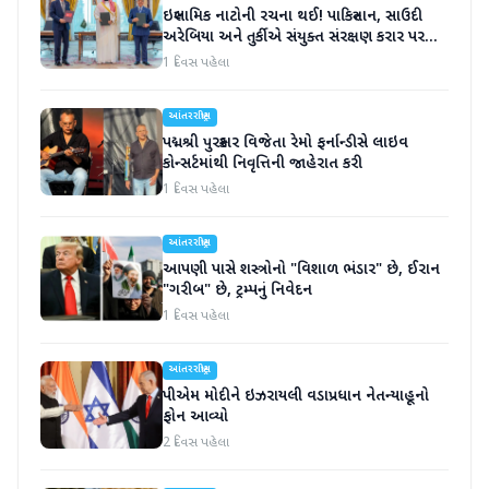
ઇસ્લામિક નાટોની રચના થઈ! પાકિસ્તાન, સાઉદી
અરેબિયા અને તુર્કીએ સંયુક્ત સંરક્ષણ કરાર પર
હસ્તાક્ષર
1 દિવસ પહેલા
આંતરરાષ્ટ્રીય
પદ્મશ્રી પુરસ્કાર વિજેતા રેમો ફર્નાન્ડીસે લાઇવ
કોન્સર્ટમાંથી નિવૃત્તિની જાહેરાત કરી
1 દિવસ પહેલા
આંતરરાષ્ટ્રીય
આપણી પાસે શસ્ત્રોનો "વિશાળ ભંડાર" છે, ઈરાન
"ગરીબ" છે, ટ્રમ્પનું નિવેદન
1 દિવસ પહેલા
આંતરરાષ્ટ્રીય
પીએમ મોદીને ઇઝરાયલી વડાપ્રધાન નેતન્યાહૂનો
ફોન આવ્યો
2 દિવસ પહેલા