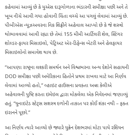
કહેવામાં આવ્યું છે કે યુએસ દારૂગોળાના ભંડારની સમીક્ષા પછી અને તે
ખૂબ નીચે આવી ગયા હોવાની ચિંતા વચ્ચે આ પગલું લેવામાં આવ્યું છે.
પીબીએસ ન્યૂઝઅવરના નિક શિફ્રીને અહેવાલ આપ્યો છે કે જે શસ્ત્રો
થોભાવવામાં આવી રહ્યા છે તેમાં 155 મીમી આર્ટિલરી શેલ, સ્ટિંગર
શોલ્ડર-ફાયર મિસાઇલો, પેટ્રિઅટ એર-ડિફેન્સ બેટરી અને હેલફાયર
મિસાઇલોનો સમાવેશ થાય છે.
“આપણા રાષ્ટ્રના લશ્કરી સમર્થન અને વિશ્વભરના અન્ય દેશોને સહાયની
DOD સમીક્ષા પછી અમેરિકાના હિતોને પ્રથમ રાખવા માટે આ નિર્ણય
લેવામાં આવ્યો હતો,” વ્હાઇટ હાઉસના પ્રવક્તા અન્ના કેલીએ
અહેવાલની પુષ્ટિ કરતા ઇમેઇલ દ્વારા મોકલેલા એક નિવેદનમાં જણાવ્યું
હતું. “યુનાઇટેડ સ્ટેટ્સ સશસ્ત્ર દળોની તાકાત પર કોઈ શંકા નથી – ફક્ત
ઇરાનને પૂછો.”
આ નિર્ણય ત્યારે આવ્યો છે જ્યારે યુક્રેન દેશભરમાં મોટા પાયે રશિયન