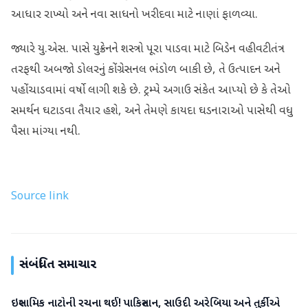
આધાર રાખ્યો અને નવા સાધનો ખરીદવા માટે નાણાં ફાળવ્યા.
જ્યારે યુ.એસ. પાસે યુક્રેનને શસ્ત્રો પૂરા પાડવા માટે બિડેન વહીવટીતંત્ર
તરફથી અબજો ડોલરનું કોંગ્રેસનલ ભંડોળ બાકી છે, તે ઉત્પાદન અને
પહોંચાડવામાં વર્ષો લાગી શકે છે. ટ્રમ્પે અગાઉ સંકેત આપ્યો છે કે તેઓ
સમર્થન ઘટાડવા તૈયાર હશે, અને તેમણે કાયદા ઘડનારાઓ પાસેથી વધુ
પૈસા માંગ્યા નથી.
Source link
સંબંધિત સમાચાર
ઇસ્લામિક નાટોની રચના થઈ! પાકિસ્તાન, સાઉદી અરેબિયા અને તુર્કીએ
આંતરરાષ્ટ્રીય