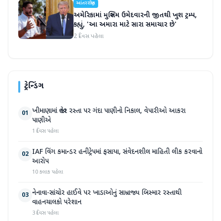
આંતરરાષ્ટ્રીય
અમેરિકામાં મુસ્લિમ ઉમેદવારની જીતથી ખુશ ટ્રમ્પ,
કહ્યું, 'આ અમારા માટે સારા સમાચાર છે'
2 દિવસ પહેલા
ટ્રેન્ડિંગ
ખીમાણામાં જાહેર રસ્તા પર ગંદા પાણીનો નિકાલ, વેપારીઓ આકરા
01
પાણીએ
1 દિવસ પહેલા
IAF વિંગ કમાન્ડર હનીટ્રેપમાં ફસાયા, સંવેદનશીલ માહિતી લીક કરવાનો
02
આરોપ
10 કલાક પહેલા
નેનાવા-સાંચોર હાઈવે પર ખાડાઓનું સામ્રાજ્ય બિસ્માર રસ્તાથી
03
વાહનચાલકો પરેશાન
3 દિવસ પહેલા