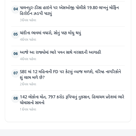
પાલનપુર-ડીસા હાઇવે પર એસઓજી પોલીસે 19.80 લાખનું મોર્ફિન
04
હિરોઈન ઝડપી પાડ્યું
3 દિવસ પહેલા
ચાંદીના ભાવમાં વધારો, સોનું પણ મોંઘુ થયું
05
4 દિવસ પહેલા
આજે આ રાજ્યોમાં ભારે પવન સાથે વરસાદની આગાહી
06
4 દિવસ પહેલા
SBI માં 12 મહિનાની FD પર કેટલું વ્યાજ મળશે, વરિષ્ઠ નાગરિકોને
07
શું લાભ મળે છે?
2 દિવસ પહેલા
142 લોકોના મોત, 797 કરોડ રૂપિયાનું નુકસાન, હિમાચલ પ્રદેશમાં ભારે
08
ચોમાસાનો સામનો
1 દિવસ પહેલા