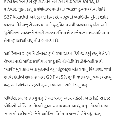
મિસાઇલ અને ડ્રોન હુમલાઓને નિવારવા માટે સંઘર્ષ કરી રહ્યું છે.
રવિવારે, યુક્રેને કહ્યું કે રશિયાએ રાતોરાત “મોટા” હુમલાઓમાં રેકોર્ડ
537 મિસાઇલો અને ડ્રોન છોડ્યા છે. રાષ્ટ્રપતિ વ્લાદિમીર પુતિન શાંતિ
વાટાઘાટોને મંજૂરી આપવા માટે યુદ્ધવિરામ સ્વીકારવાના યુએસ અને
યુરોપિયન આહ્વાનને નકારી કાઢતા રશિયાએ તાજેતરના અઠવાડિયામાં
તેના હુમલાઓ વધુ તીવ્ર બનાવ્યા છે.
અમેરિકાના રાષ્ટ્રપતિ ડોનાલ્ડ ટ્રમ્પે ગયા અઠવાડિયે જ કહ્યું હતું કે તેઓ
હેગમાં નાટો સમિટ દરમિયાન રાષ્ટ્રપતિ વોલોડીમીર ઝેલેન્સકી સાથે
“સારી” મુલાકાત બાદ યુક્રેનમાં વધુ પેટ્રિઅટ્સ મોકલવાનું વિચારશે, જ્યાં
સાથી દેશોએ સંરક્ષણ ખર્ચ GDP ના 5% સુધી વધારવાનું વચન આપ્યું
હતું અને રશિયા તરફથી સુરક્ષા ખતરાને ટાંકીને કહ્યું હતું.
પોલિટિકોએ જણાવ્યું હતું કે આ પગલું અંડર સેક્રેટરી ઓફ ડિફેન્સ ફોર
પોલિસી એલ્બ્રિજ કોલ્બી દ્વારા ચલાવવામાં આવ્યું હતું. કોલ્બી લાંબા
સમયથી દલીલ કરે છે કે અમેરિકા વિદેશમાં લશ્કરી રીતે વધુ પડતું