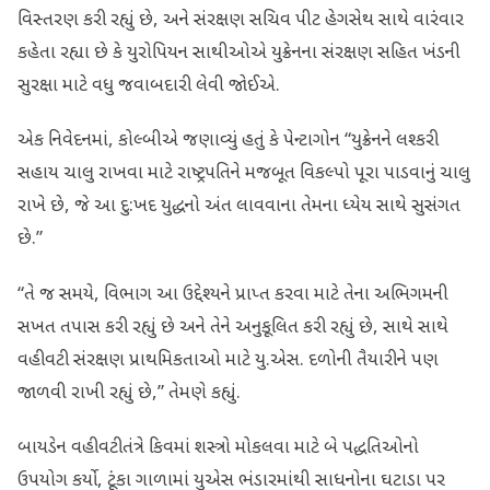
વિસ્તરણ કરી રહ્યું છે, અને સંરક્ષણ સચિવ પીટ હેગસેથ સાથે વારંવાર
કહેતા રહ્યા છે કે યુરોપિયન સાથીઓએ યુક્રેનના સંરક્ષણ સહિત ખંડની
સુરક્ષા માટે વધુ જવાબદારી લેવી જોઈએ.
એક નિવેદનમાં, કોલ્બીએ જણાવ્યું હતું કે પેન્ટાગોન “યુક્રેનને લશ્કરી
સહાય ચાલુ રાખવા માટે રાષ્ટ્રપતિને મજબૂત વિકલ્પો પૂરા પાડવાનું ચાલુ
રાખે છે, જે આ દુ:ખદ યુદ્ધનો અંત લાવવાના તેમના ધ્યેય સાથે સુસંગત
છે.”
“તે જ સમયે, વિભાગ આ ઉદ્દેશ્યને પ્રાપ્ત કરવા માટે તેના અભિગમની
સખત તપાસ કરી રહ્યું છે અને તેને અનુકૂલિત કરી રહ્યું છે, સાથે સાથે
વહીવટી સંરક્ષણ પ્રાથમિકતાઓ માટે યુ.એસ. દળોની તૈયારીને પણ
જાળવી રાખી રહ્યું છે,” તેમણે કહ્યું.
બાયડેન વહીવટીતંત્રે કિવમાં શસ્ત્રો મોકલવા માટે બે પદ્ધતિઓનો
ઉપયોગ કર્યો, ટૂંકા ગાળામાં યુએસ ભંડારમાંથી સાધનોના ઘટાડા પર