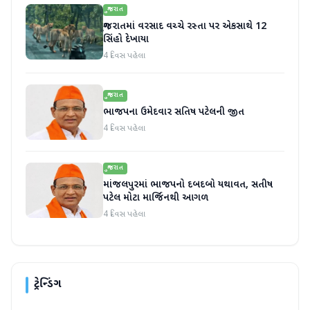
ગુજરાત
ગુજરાતમાં વરસાદ વચ્ચે રસ્તા પર એકસાથે 12
સિંહો દેખાયા
4 દિવસ પહેલા
ગુજરાત
ભાજપના ઉમેદવાર સતિષ પટેલની જીત
4 દિવસ પહેલા
ગુજરાત
માંજલપુરમાં ભાજપનો દબદબો યથાવત, સતીષ
પટેલ મોટા માર્જિનથી આગળ
4 દિવસ પહેલા
ટ્રેન્ડિંગ