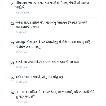
ખીમાણામાં જાહેર રસ્તા પર ગંદા પાણીનો નિકાલ, વેપારીઓ આકરા
01
પાણીએ
5 કલાક પહેલા
નેનાવા-સાંચોર હાઈવે પર ખાડાઓનું સામ્રાજ્ય બિસ્માર રસ્તાથી
02
વાહનચાલકો પરેશાન
2 દિવસ પહેલા
પાલનપુર-ડીસા હાઇવે પર એસઓજી પોલીસે 19.80 લાખનું મોર્ફિન
03
હિરોઈન ઝડપી પાડ્યું
2 દિવસ પહેલા
આજે આ રાજ્યોમાં ભારે પવન સાથે વરસાદની આગાહી
04
3 દિવસ પહેલા
ચાંદીના ભાવમાં વધારો, સોનું પણ મોંઘુ થયું
05
3 દિવસ પહેલા
SBI માં 12 મહિનાની FD પર કેટલું વ્યાજ મળશે, વરિષ્ઠ નાગરિકોને
06
શું લાભ મળે છે?
1 દિવસ પહેલા