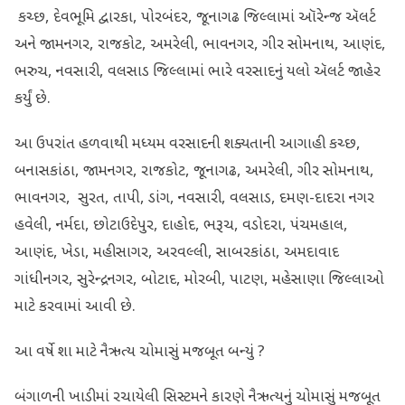
કચ્છ, દેવભૂમિ દ્વારકા, પોરબંદર, જૂનાગઢ જિલ્લામાં ઑરેન્જ ઍલર્ટ
અને જામનગર, રાજકોટ, અમરેલી, ભાવનગર, ગીર સોમનાથ, આણંદ,
ભરુચ, નવસારી, વલસાડ જિલ્લામાં ભારે વરસાદનું યલો ઍલર્ટ જાહેર
કર્યું છે.
આ ઉપરાંત હળવાથી મધ્યમ વરસાદની શક્યતાની આગાહી કચ્છ,
બનાસકાંઠા, જામનગર, રાજકોટ, જૂનાગઢ, અમરેલી, ગીર સોમનાથ,
ભાવનગર, સુરત, તાપી, ડાંગ, નવસારી, વલસાડ, દમણ-દાદરા નગર
હવેલી, નર્મદા, છોટાઉદેપુર, દાહોદ, ભરૂચ, વડોદરા, પંચમહાલ,
આણંદ, ખેડા, મહીસાગર, અરવલ્લી, સાબરકાંઠા, અમદાવાદ
ગાંધીનગર, સુરેન્દ્રનગર, બોટાદ, મોરબી, પાટણ, મહેસાણા જિલ્લાઓ
માટે કરવામાં આવી છે.
આ વર્ષે શા માટે નૈઋત્ય ચોમાસું મજબૂત બન્યું ?
બંગાળની ખાડીમાં રચાયેલી સિસ્ટમને કારણે નૈઋત્યનું ચોમાસું મજબૂત