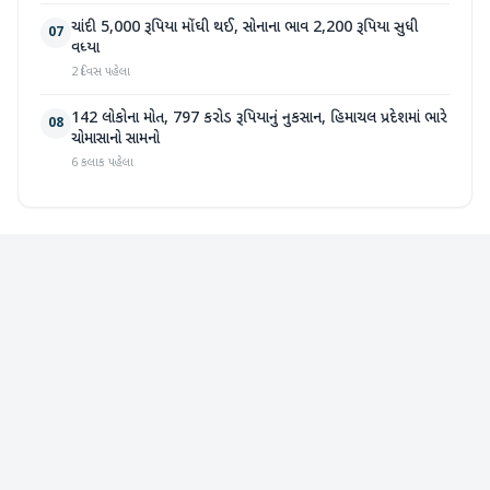
ચાંદી 5,000 રૂપિયા મોંઘી થઈ, સોનાના ભાવ 2,200 રૂપિયા સુધી
07
વધ્યા
2 દિવસ પહેલા
142 લોકોના મોત, 797 કરોડ રૂપિયાનું નુકસાન, હિમાચલ પ્રદેશમાં ભારે
08
ચોમાસાનો સામનો
6 કલાક પહેલા