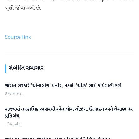
ખુશી જોવા મળી છે.
Source link
સંબંધિત સમાચાર
ગુજરાત સરકારે 'એનાલોગ' પનીર, નકલી 'ચીઝ' સામે કાર્યવાહી કરી
ગુજરાત
8 કલાક પહેલા
રાજ્યમાં તાત્કાલિક અસરથી એનાલોગ ચીઝના ઉત્પાદન અને વેચાણ પર
ગુજરાત
પ્રતિબંધ.
1 દિવસ પહેલા