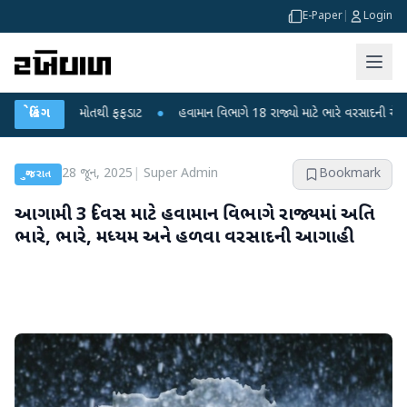
E-Paper
|
Login
કોના મોતથી ફફડાટ
બ્રેકિંગ
●
હવામાન વિભાગે 18 રાજ્યો માટે ભારે વરસાદની ચેતવણી જારી ક
28 જૂન, 2025
|
Super Admin
Bookmark
ગુજરાત
આગામી 3 દિવસ માટે હવામાન વિભાગે રાજ્યમાં અતિ
ભારે, ભારે, મધ્યમ અને હળવા વરસાદની આગાહી