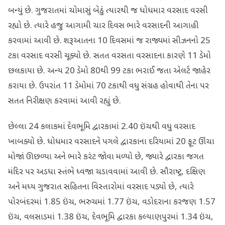
બન્યું છે. ગુજરાતમાં ચોમાસું બેઠું ત્યારથી જ ધોધમાર વરસાદ વરસી
રહ્યો છે. ત્યારે હજુ આગામી ચાર દિવસ ભારે વરસાદની આગાહી
કરવામાં આવી છે. શરૂઆતના 10 દિવસમાં જ રાજ્યમાં સીઝનનો 25
ટકા વરસાદ વરસી ચૂક્યો છે. સતત વરસતા વરસાદના કારણે 11 ડેમો
છલકાયા છે. અન્ય 20 ડેમો 80થી 99 ટકા ભરાઈ જતા એલર્ટ જાહેર
કરાયા છે. ઉપરાંત 11 ડેમોમાં 70 ટકાથી વધુ સંગ્રહ હોવાથી તેના પર
સતત નિરીક્ષણ કરવામાં આવી રહ્યું છે.
છેલ્લા 24 કલાકમાં દેવભૂમિ દ્વારકામાં 2.40 ઇંચથી વધુ વરસાદ
ખાબક્યો છે. ધોધમાર વરસાદને પગલે દ્વારકાના દરિયામાં 20 ફૂટ ઊંચા
મોજાં ઊછળ્યા અને ભારે કરંટ જોવા મળ્યો છે, જ્યારે દ્વારકા જગત
મંદિર પર અડધા સ્તંભે ધ્વજા ચડાવવામાં આવી છે. સૌરાષ્ટ્ર, દક્ષિણ
અને મધ્ય ગુજરાત સહિતના વિસ્તારોમાં વરસાદ પડ્યો છે, ત્યારે
પોરબંદરમાં 1.85 ઇંચ, ભરુચમાં 1.77 ઇંચ, વડોદરાના કરજણ 1.57
ઇંચ, વલસાડમાં 1.38 ઇંચ, દેવભૂમિ દ્વારકા કલ્યાણપુરમાં 1.34 ઇંચ,