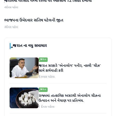
ગુજરાતમાં વરસાદ વચ્ચે રસ્તા પર એકસાથે 12 સિંહો દેખાયા
ગુજરાત
4 દિવસ પહેલા
ભાજપના ઉમેદવાર સતિષ પટેલની જીત
ગુજરાત
4 દિવસ પહેલા
ગુજરાત
ના વધુ સમાચાર
ગુજરાત
ગુજરાત સરકારે 'એનાલોગ' પનીર, નકલી 'ચીઝ'
સામે કાર્યવાહી કરી
8 કલાક પહેલા
ગુજરાત
રાજ્યમાં તાત્કાલિક અસરથી એનાલોગ ચીઝના
ઉત્પાદન અને વેચાણ પર પ્રતિબંધ.
1 દિવસ પહેલા