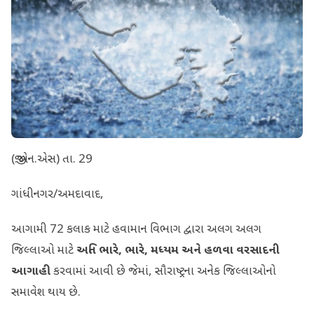
(જી.એન.એસ) તા. 29
ગાંધીનગર/અમદાવાદ,
આગામી 72 કલાક માટે હવામાન વિભાગ દ્વારા અલગ અલગ
જિલ્લાઓ માટે
અતિ ભારે
,
ભારે
,
મધ્યમ અને હળવા વરસાદની
આગાહી
કરવામાં આવી છે જેમાં, સૌરાષ્ટ્રના અનેક જિલ્લાઓનો
સમાવેશ થાય છે.