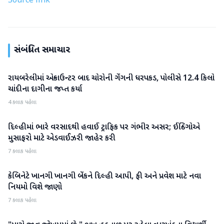
Source link
સંબંધિત સમાચાર
રાયબરેલીમાં એન્કાઉન્ટર બાદ ચોરોની ગેંગની ધરપકડ, પોલીસે 12.4 કિલો
રાષ્ટ્રીય
ચાંદીના દાગીના જપ્ત કર્યા
4 કલાક પહેલા
દિલ્હીમાં ભારે વરસાદથી હવાઈ ટ્રાફિક પર ગંભીર અસર; ઈન્ડિગોએ
રાષ્ટ્રીય
મુસાફરો માટે એડવાઈઝરી જાહેર કરી
7 કલાક પહેલા
કેબિનેટે ખાનગી ખાનગી બેંકને દિલ્હી આપી, ફી અને પ્રવેશ માટે નવા
રાષ્ટ્રીય
નિયમો વિશે જાણો
7 કલાક પહેલા