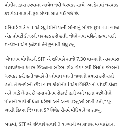
પોલીસ દ્વારા કરવામાં આવેલ નવી ધરપકડ સાથે, આ કેસમાં ધરપકડ
કરાયેલા લોકોની કુલ સંખ્યા સાત થઈ ગઈ છે.
શનિવારે રાત્રે SIT એ રઘુવંશીની પત્ની સોનમનું બોક્સ છુપાવવા બદલ
એક પ્રોપર્ટી ડીલરની ધરપકડ કરી હતી, જેણે ગયા મહિને હત્યા પછી
ઇન્દોરના એક ફ્લેટમાં તેને છુપાવી દીધું હતું.
“મેઘાલય પોલીસની SIT એ શનિવારે સાંજે 7.30 વાગ્યાની આસપાસ
મધ્યપ્રદેશના દેવાસ જિલ્લાના ભોંરસા ટોલ-ગેટ પરથી સિલોમ જેમ્સની
ધરપકડ કરી હતી જ્યારે તે ભોપાલ ભાગી જવાનો પ્રયાસ કરી રહ્યો
હતો. તે ઇન્દોરની હીરા બાગ કોલોનીમાં એક બિલ્ડિંગનો પ્રોપર્ટી ડીલર
અને ભાડે લેનાર છે જ્યાં સોનમ રોકાઈ હતી અને ઘટના પછી તેણે
પોતાની સાથે લીધેલા ઘરેણાં અને અન્ય વસ્તુઓ રાખી હતી,” પૂર્વ
ખાસી હિલ્સ જિલ્લાના SP વિવેક સૈયમે મીડિયાને જણાવ્યું.
બાદમાં, SIT એ રવિવારે સવારે 2 વાગ્યાની આસપાસ મધ્યપ્રદેશના