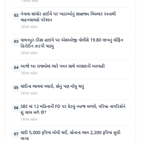
7 કલાક પહેલા
નેનાવા-સાંચોર હાઈવે પર ખાડાઓનું સામ્રાજ્ય બિસ્માર રસ્તાથી
02
વાહનચાલકો પરેશાન
2 દિવસ પહેલા
પાલનપુર-ડીસા હાઇવે પર એસઓજી પોલીસે 19.80 લાખનું મોર્ફિન
03
હિરોઈન ઝડપી પાડ્યું
2 દિવસ પહેલા
આજે આ રાજ્યોમાં ભારે પવન સાથે વરસાદની આગાહી
04
3 દિવસ પહેલા
ચાંદીના ભાવમાં વધારો, સોનું પણ મોંઘુ થયું
05
3 દિવસ પહેલા
SBI માં 12 મહિનાની FD પર કેટલું વ્યાજ મળશે, વરિષ્ઠ નાગરિકોને
06
શું લાભ મળે છે?
1 દિવસ પહેલા
ચાંદી 5,000 રૂપિયા મોંઘી થઈ, સોનાના ભાવ 2,200 રૂપિયા સુધી
07
વધ્યા