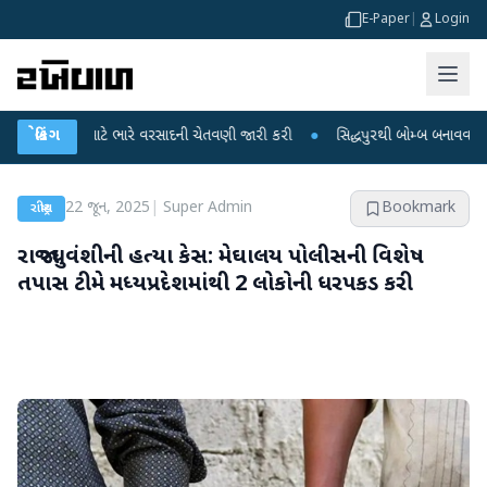
E-Paper
|
Login
ો માટે ભારે વરસાદની ચેતવણી જારી કરી
બ્રેકિંગ
●
સિદ્ધપુરથી બોમ્બ બનાવવાની સામગ્રી સાથે
22 જૂન, 2025
|
Super Admin
Bookmark
રાષ્ટ્રીય
રાજા રઘુવંશીની હત્યા કેસ: મેઘાલય પોલીસની વિશેષ
તપાસ ટીમે મધ્યપ્રદેશમાંથી 2 લોકોની ધરપકડ કરી