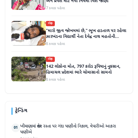
અને પ્રવેશ માટે નવા નિયમો વિશે જાણો
7 કલાક પહેલા
રાષ્ટ્રીય
"મારો જીવ જોખમમાં છે," ભૂખ હડતાળ પર રહેલા
ઝારખંડના વિદ્યાર્થી નેતા દેવેન્દ્ર નાથ મહતોની
તબિયત ખરાબ
8 કલાક પહેલા
રાષ્ટ્રીય
142 લોકોના મોત, 797 કરોડ રૂપિયાનું નુકસાન,
હિમાચલ પ્રદેશમાં ભારે ચોમાસાનો સામનો
8 કલાક પહેલા
ટ્રેન્ડિંગ
ખીમાણામાં જાહેર રસ્તા પર ગંદા પાણીનો નિકાલ, વેપારીઓ આકરા
01
પાણીએ