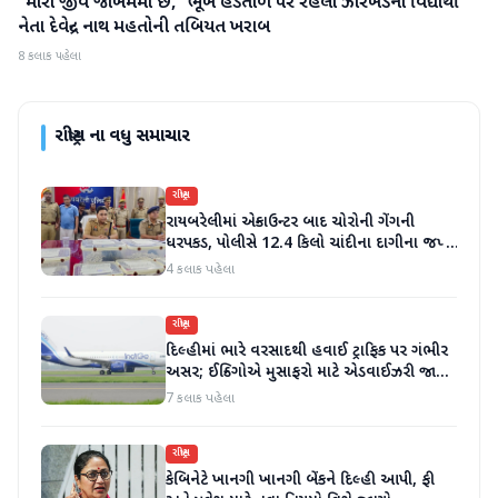
"મારો જીવ જોખમમાં છે," ભૂખ હડતાળ પર રહેલા ઝારખંડના વિદ્યાર્થી
રાષ્ટ્રીય
નેતા દેવેન્દ્ર નાથ મહતોની તબિયત ખરાબ
8 કલાક પહેલા
રાષ્ટ્રીય
ના વધુ સમાચાર
રાષ્ટ્રીય
રાયબરેલીમાં એન્કાઉન્ટર બાદ ચોરોની ગેંગની
ધરપકડ, પોલીસે 12.4 કિલો ચાંદીના દાગીના જપ્ત
કર્યા
4 કલાક પહેલા
રાષ્ટ્રીય
દિલ્હીમાં ભારે વરસાદથી હવાઈ ટ્રાફિક પર ગંભીર
અસર; ઈન્ડિગોએ મુસાફરો માટે એડવાઈઝરી જાહેર
કરી
7 કલાક પહેલા
રાષ્ટ્રીય
કેબિનેટે ખાનગી ખાનગી બેંકને દિલ્હી આપી, ફી