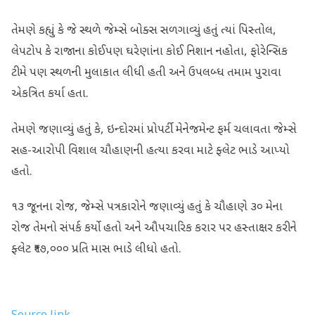
તેમણે કહ્યું કે જે સ્થળે જેમ્સે બોક્સ સળગાવ્યું હતું ત્યાં પિસ્તોલ,
લેપટોપ કે રાજાના કોઈપણ ઘરેણાંના કોઈ નિશાન નહોતા, ફોરેન્સિક
ટીમે પણ સ્થળની મુલાકાત લીધી હતી અને ઉપલબ્ધ તમામ પુરાવા
એકત્રિત કર્યા હતા.
તેમણે જણાવ્યું હતું કે, ઇન્દોરમાં પ્રોપર્ટી મેનેજમેન્ટ ફર્મ ચલાવતા જેમ્સે
સહ-આરોપી વિશાલ ચૌહાણની હત્યા કરવા માટે ફ્લેટ ભાડે આપ્યો
હતો.
૧૩ જૂનના રોજ, જેમ્સે પત્રકારોને જણાવ્યું હતું કે ચૌહાણે ૩૦ મેના
રોજ તેમનો સંપર્ક કર્યો હતો અને ઔપચારિક કરાર પર હસ્તાક્ષર કરીને
ફ્લેટ ₹૧૭,૦૦૦ પ્રતિ માસ ભાડે લીધો હતો.