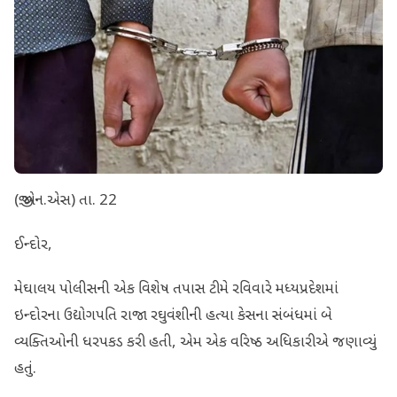
(જી.એન.એસ) તા. 22
ઈન્દોર,
મેઘાલય પોલીસની એક વિશેષ તપાસ ટીમે રવિવારે મધ્યપ્રદેશમાં
ઇન્દોરના ઉદ્યોગપતિ રાજા રઘુવંશીની હત્યા કેસના સંબંધમાં બે
વ્યક્તિઓની ધરપકડ કરી હતી, એમ એક વરિષ્ઠ અધિકારીએ જણાવ્યું
હતું.