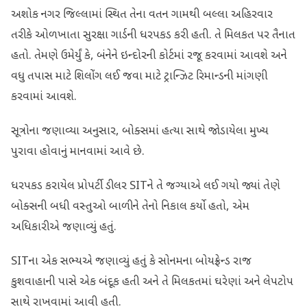
અશોક નગર જિલ્લામાં સ્થિત તેના વતન ગામથી બલ્લા અહિરવાર
તરીકે ઓળખાતા સુરક્ષા ગાર્ડની ધરપકડ કરી હતી. તે મિલકત પર તૈનાત
હતો. તેમણે ઉમેર્યું કે, બંનેને ઇન્દોરની કોર્ટમાં રજૂ કરવામાં આવશે અને
વધુ તપાસ માટે શિલોંગ લઈ જવા માટે ટ્રાન્ઝિટ રિમાન્ડની માંગણી
કરવામાં આવશે.
સૂત્રોના જણાવ્યા અનુસાર, બોક્સમાં હત્યા સાથે જોડાયેલા મુખ્ય
પુરાવા હોવાનું માનવામાં આવે છે.
ધરપકડ કરાયેલ પ્રોપર્ટી ડીલર SITને તે જગ્યાએ લઈ ગયો જ્યાં તેણે
બોક્સની બધી વસ્તુઓ બાળીને તેનો નિકાલ કર્યો હતો, એમ
અધિકારીએ જણાવ્યું હતું.
SITના એક સભ્યએ જણાવ્યું હતું કે સોનમના બોયફ્રેન્ડ રાજ
કુશવાહાની પાસે એક બંદૂક હતી અને તે મિલકતમાં ઘરેણાં અને લેપટોપ
સાથે રાખવામાં આવી હતી.