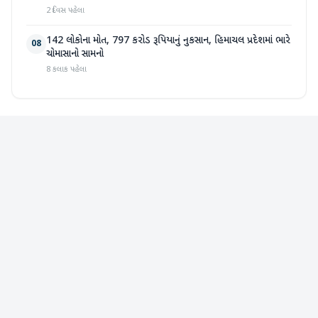
2 દિવસ પહેલા
142 લોકોના મોત, 797 કરોડ રૂપિયાનું નુકસાન, હિમાચલ પ્રદેશમાં ભારે
08
ચોમાસાનો સામનો
8 કલાક પહેલા