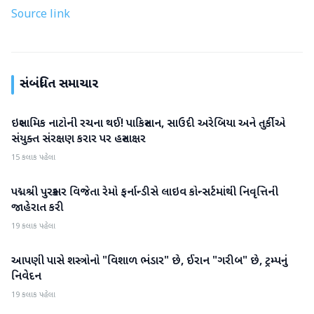
Source link
સંબંધિત સમાચાર
ઇસ્લામિક નાટોની રચના થઈ! પાકિસ્તાન, સાઉદી અરેબિયા અને તુર્કીએ
આંતરરાષ્ટ્રીય
સંયુક્ત સંરક્ષણ કરાર પર હસ્તાક્ષર
15 કલાક પહેલા
પદ્મશ્રી પુરસ્કાર વિજેતા રેમો ફર્નાન્ડીસે લાઇવ કોન્સર્ટમાંથી નિવૃત્તિની
આંતરરાષ્ટ્રીય
જાહેરાત કરી
19 કલાક પહેલા
આપણી પાસે શસ્ત્રોનો "વિશાળ ભંડાર" છે, ઈરાન "ગરીબ" છે, ટ્રમ્પનું
આંતરરાષ્ટ્રીય
નિવેદન
19 કલાક પહેલા