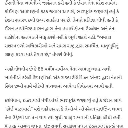
ઈરાની નેતા ખામેનીએ જાહેરાત કરી હતી કે ઈરાન તેના પ્રદેશ સામેના
કોઈપણ આક્રમણનો કડક જવાબ આપશે, ભારપૂર્વક જણાવ્યું હતું કે
દેશના સશસ્ત્ર દળો ઉચ્ચ સતર્કતા પર છે. તેમણે પ્રતિજ્ઞા લીધી હતી કે
ઈરાન ઝાયોનિસ્ટ શાસન દ્વારા તેના હવાઈ ક્ષેત્રના ઉલ્લંઘન અને તેના
શહીદોના રક્તપાતને માફ કરશે નહીં કે ભૂલી શકશે નહીં. “અમારા
સશસ્ત્ર દળો અધિકારીઓ અને સમગ્ર રાષ્ટ્ર દ્વારા સમર્થિત, માતૃભૂમિનું
રક્ષણ કરવા માટે તૈયાર છે,” તેમણે ઉમેર્યું.
અહીં નોંધનીય છે કે 86 વર્ષીય સર્વોચ્ચ નેતા આયાતુલ્લાહ અલી
ખામેનીએ કરેલી ટિપ્પણીઓ એક રાજ્ય ટેલિવિઝન એન્કર દ્વારા નેતાની
સ્થિર છબી સામે મોટેથી વાંચવામાં આવેલા નિવેદનમાં આવી હતી.
દરમિયાન, ઇઝરાયલી મંત્રીઓએ ભારપૂર્વક જણાવ્યું હતું કે ઈરાન સાથે
“કોઈ વાટાઘાટો” થશે નહીં કારણ કે તેઓએ ઓપરેશન રાઇઝિંગ લાયન
તેના ઉદ્દેશ્યો પ્રાપ્ત ન થાય ત્યાં સુધી ચાલુ રાખવાની પ્રતિજ્ઞા લીધી હતી.
X તરફ આગળ વધતા, ઇઝરાયલી સંરક્ષણ પ્રધાન ઇઝરાયલ કાત્ઝે પણ