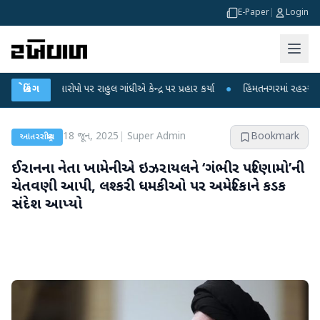
E-Paper
|
Login
પો પર રાહુલ ગાંધીએ કેન્દ્ર પર પ્રહાર કર્યા
બ્રેકિંગ
●
હિંમતનગરમાં રહસ્યમય વાયરસ કે ચાં
18 જૂન, 2025
|
Super Admin
Bookmark
આંતરરાષ્ટ્રીય
ઈરાનના નેતા ખામેનીએ ઇઝરાયલને ‘ગંભીર પરિણામો’ની
ચેતવણી આપી, લશ્કરી ધમકીઓ પર અમેરિકાને કડક
સંદેશ આપ્યો