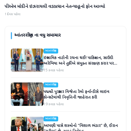
પીએમ મોદીને ઇઝરાયલી વડાપ્રધાન નેતન્યાહૂનો ફોન આવ્યો
આંતરરાષ્ટ્રીય
1 દિવસ પહેલા
આંતરરાષ્ટ્રીય
ના વધુ સમાચાર
આંતરરાષ્ટ્રીય
ઇસ્લામિક નાટોની રચના થઈ! પાકિસ્તાન, સાઉદી
અરેબિયા અને તુર્કીએ સંયુક્ત સંરક્ષણ કરાર પર
હસ્તાક્ષર
15 કલાક પહેલા
આંતરરાષ્ટ્રીય
પદ્મશ્રી પુરસ્કાર વિજેતા રેમો ફર્નાન્ડીસે લાઇવ
કોન્સર્ટમાંથી નિવૃત્તિની જાહેરાત કરી
19 કલાક પહેલા
આંતરરાષ્ટ્રીય
આપણી પાસે શસ્ત્રોનો "વિશાળ ભંડાર" છે, ઈરાન