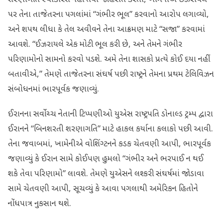
શરણાગતિ સ્વીકારશે નહીં તેવી જાહેરાત કરતા, ખામેનીએ ઈઝરાયલ
પર તેના તાજેતરના પગલાંમાં “ગંભીર ભૂલ” કરવાનો આરોપ લગાવ્યો,
અને શપથ લીધા કે તેલ અવીવને તેના આક્રમણ માટે “સજા” કરવામાં
આવશે. “ઈઝરાયલે એક મોટી ભૂલ કરી છે, અને તેમને ગંભીર
પરિણામોનો સામનો કરવો પડશે. અમે તેના શાસકો પ્રત્યે કોઈ દયા નહીં
બતાવીએ,” તેમણે તાજેતરના સંઘર્ષ પછી રાષ્ટ્રને તેમના પ્રથમ ટેલિવિઝન
સંબોધનમાં ભારપૂર્વક જણાવ્યું.
ઈરાનના સર્વોચ્ચ નેતાની ટિપ્પણીઓ યુએસ રાષ્ટ્રપતિ ડોનાલ્ડ ટ્રમ્પ દ્વારા
ઈરાનને “બિનશરતી શરણાગતિ” માટે હાકલ કર્યાના કલાકો પછી આવી.
તેના જવાબમાં, ખામેનીએ વોશિંગ્ટનને કડક ચેતવણી આપી, ભારપૂર્વક
જણાવ્યું કે ઈરાન સામે કોઈપણ હુમલો “ગંભીર અને ભરપાઈ ન થઈ
શકે તેવા પરિણામો” લાવશે. તેમણે યુએસને લશ્કરી સંઘર્ષમાં જોડાવા
સામે ચેતવણી આપી, સૂચવ્યું કે આવા પગલાથી અમેરિકન હિતોને
નોંધપાત્ર નુકસાન થશે.