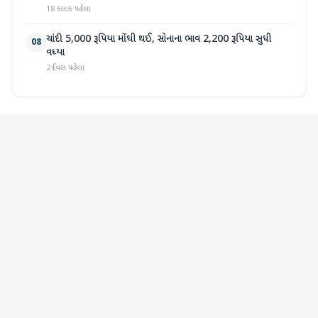
18 કલાક પહેલા
ચાંદી 5,000 રૂપિયા મોંઘી થઈ, સોનાના ભાવ 2,200 રૂપિયા સુધી
08
વધ્યા
2 દિવસ પહેલા