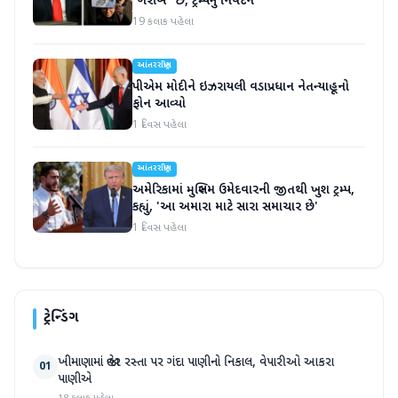
"ગરીબ" છે, ટ્રમ્પનું નિવેદન
19 કલાક પહેલા
આંતરરાષ્ટ્રીય
પીએમ મોદીને ઇઝરાયલી વડાપ્રધાન નેતન્યાહૂનો
ફોન આવ્યો
1 દિવસ પહેલા
આંતરરાષ્ટ્રીય
અમેરિકામાં મુસ્લિમ ઉમેદવારની જીતથી ખુશ ટ્રમ્પ,
કહ્યું, 'આ અમારા માટે સારા સમાચાર છે'
1 દિવસ પહેલા
ટ્રેન્ડિંગ
ખીમાણામાં જાહેર રસ્તા પર ગંદા પાણીનો નિકાલ, વેપારીઓ આકરા
01
પાણીએ