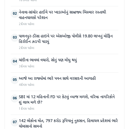
18 કલાક પહેલા
નેનાવા-સાંચોર હાઈવે પર ખાડાઓનું સામ્રાજ્ય બિસ્માર રસ્તાથી
02
વાહનચાલકો પરેશાન
2 દિવસ પહેલા
પાલનપુર-ડીસા હાઇવે પર એસઓજી પોલીસે 19.80 લાખનું મોર્ફિન
03
હિરોઈન ઝડપી પાડ્યું
2 દિવસ પહેલા
ચાંદીના ભાવમાં વધારો, સોનું પણ મોંઘુ થયું
04
3 દિવસ પહેલા
આજે આ રાજ્યોમાં ભારે પવન સાથે વરસાદની આગાહી
05
4 દિવસ પહેલા
SBI માં 12 મહિનાની FD પર કેટલું વ્યાજ મળશે, વરિષ્ઠ નાગરિકોને
06
શું લાભ મળે છે?
1 દિવસ પહેલા
142 લોકોના મોત, 797 કરોડ રૂપિયાનું નુકસાન, હિમાચલ પ્રદેશમાં ભારે
07
ચોમાસાનો સામનો