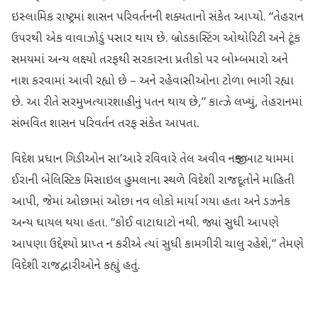
ઇસ્લામિક રાષ્ટ્રમાં શાસન પરિવર્તનની શક્યતાનો સંકેત આપ્યો. “તેહરાન
ઉપરથી એક વાવાઝોડું પસાર થાય છે. બ્રોડકાસ્ટિંગ ઓથોરિટી અને ટૂંક
સમયમાં અન્ય લક્ષ્યો તરફથી સરકારના પ્રતીકો પર બોમ્બમારો અને
નાશ કરવામાં આવી રહ્યો છે – અને રહેવાસીઓના ટોળા ભાગી રહ્યા
છે. આ રીતે સરમુખત્યારશાહીનું પતન થાય છે,” કાત્ઝે લખ્યું, તેહરાનમાં
સંભવિત શાસન પરિવર્તન તરફ સંકેત આપતા.
વિદેશ પ્રધાન ગિડીઓન સા’આરે રવિવારે તેલ અવીવ નજીક બાટ યામમાં
ઈરાની બેલિસ્ટિક મિસાઇલ હુમલાના સ્થળે વિદેશી રાજદૂતોને માહિતી
આપી, જેમાં ઓછામાં ઓછા નવ લોકો માર્યા ગયા હતા અને ડઝનેક
અન્ય ઘાયલ થયા હતા. “કોઈ વાટાઘાટો નથી. જ્યાં સુધી આપણે
આપણા ઉદ્દેશ્યો પ્રાપ્ત ન કરીએ ત્યાં સુધી કામગીરી ચાલુ રહેશે,” તેમણે
વિદેશી રાજદ્વારીઓને કહ્યું હતું.