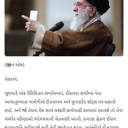
(જી.એન.એસ)
તેહરાન,
બુધવારે એક ટેલિવિઝન સંબોધનમાં, ઈરાનના સર્વોચ્ચ નેતા
આયાતુલ્લાહ ખામેનીએ ઈઝરાયલ અને યુનાઇટેડ સ્ટેટ્સ પર પ્રહારો
કર્યા, અને જો તેમના દેશ સામે લશ્કરી કાર્યવાહી કરવામાં આવશે તો તેના
ગંભીર પરિણામો ભોગવવાની ચેતવણી આપી. દબાણ હેઠળ ઈરાન