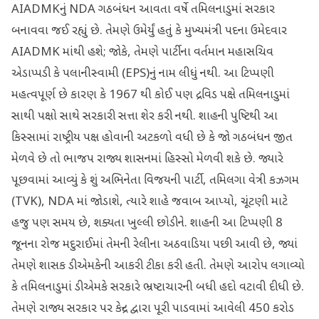
AIADMKનું NDA ગઠબંધન આવતા વર્ષે તમિલનાડુમાં સરકાર
બનાવવા જઈ રહ્યું છે. તેમણે ઉમેર્યું હતું કે મુખ્યમંત્રી પદના ઉમેદવાર
AIADMK માંથી હશે; જોકે, તેમણે પાર્ટીના વર્તમાન મહાસચિવ
એડાપ્પડી કે પલાનીસ્વામી (EPS)નું નામ લીધું નથી. આ ટિપ્પણી
મહત્વપૂર્ણ છે કારણ કે 1967 થી કોઈ પણ દ્રવિડ પક્ષે તમિલનાડુમાં
સાથી પક્ષો સાથે સરકારી સત્તા શેર કરી નથી. શાહની પુષ્ટિથી આ
કિસ્સામાં રાષ્ટ્રીય પક્ષ હોવાની અટકળો વધી છે કે જો ગઠબંધન જીત
મેળવે છે તો ભાજપ રાજ્ય શાસનમાં હિસ્સો મેળવી શકે છે. જ્યારે
પૂછવામાં આવ્યું કે શું અભિનેતા વિજયની પાર્ટી, તમિલગા વેત્રી કઝગમ
(TVK), NDA માં જોડાશે, ત્યારે શાહે જવાબ આપ્યો, ચૂંટણી માટે
હજુ પણ સમય છે, શક્યતા ખુલ્લી છોડીને. શાહની આ ટિપ્પણી 8
જૂનના રોજ મદુરાઈમાં તેમની રેલીના અઠવાડિયા પછી આવી છે, જ્યાં
તેમણે શાસક ડીએમકેની આકરી ટીકા કરી હતી. તેમણે આરોપ લગાવ્યો
કે તમિલનાડુમાં ડીએમકે સરકારે ભ્રષ્ટાચારની બધી હદો વટાવી દીધી છે.
તેમણે રાજ્ય સરકાર પર કેન્દ્ર દ્વારા પૂરી પાડવામાં આવેલી 450 કરોડ