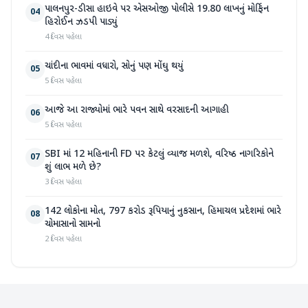
પાલનપુર-ડીસા હાઇવે પર એસઓજી પોલીસે 19.80 લાખનું મોર્ફિન
04
હિરોઈન ઝડપી પાડ્યું
4 દિવસ પહેલા
ચાંદીના ભાવમાં વધારો, સોનું પણ મોંઘુ થયું
05
5 દિવસ પહેલા
આજે આ રાજ્યોમાં ભારે પવન સાથે વરસાદની આગાહી
06
5 દિવસ પહેલા
SBI માં 12 મહિનાની FD પર કેટલું વ્યાજ મળશે, વરિષ્ઠ નાગરિકોને
07
શું લાભ મળે છે?
3 દિવસ પહેલા
142 લોકોના મોત, 797 કરોડ રૂપિયાનું નુકસાન, હિમાચલ પ્રદેશમાં ભારે
08
ચોમાસાનો સામનો
2 દિવસ પહેલા