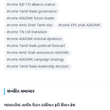
#
come BJP-TN alliance stance
#
come Tamil Nadu governance
#
come AIADMK future leader
#
come Amit Shah Tamil visit
#
come EPS snub AIADMK
#
come TN CM transition
#
come AIADMK internal dynamics
#
come Tamil Nadu political forecast
#
come Amit Shah announces AIADMK
#
come AIADMK campaign strategy
#
come Tamil Nadu leadership decision.
સંબંધિત સમાચાર
બારામતીમાં તાલીમ ઉડાન દરમિયાન ફરી વિમાન ક્રેશ
રાષ્ટ્રીય