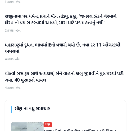
1 કલાક પહેલા
રાજીનામા પર ધર્મેન્દ્ર પ્રધાને મૌન તોડ્યું, કહ્યું, 'જનરલ ઝેડને ગેરમાર્ગે
રાષ્ટ્રીય
દોરવાનો પ્રયાસ કરવામાં આવ્યો, મારા માટે પદ મહત્વનું નથી'
2 કલાક પહેલા
મહારાષ્ટ્રમાં દૂધના ભાવમાં ₹2નો વધારો થયો છે, નવા દર 11 ઓગસ્ટથી
રાષ્ટ્રીય
અમલમાં
4 કલાક પહેલા
વોલ્વો બસ ટ્રક સાથે અથડાઈ, બંને વાહનો કાબુ ગુમાવીને પુલ પરથી પડી
રાષ્ટ્રીય
ગયા, 40 મુસાફરો ઘાયલ
4 કલાક પહેલા
રાષ્ટ્રીય
ના વધુ સમાચાર
રાષ્ટ્રીય