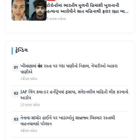
ટોરોન્ટોમાં ભારતીય મૂળની હિમાંશી ખુરાનાની
હત્યાના આરોપીને સાત મહિનાથી ફરાર રહ્યા બાદ
ધરપકડ કરવામાં આવી
5 કલાક પહેલા
ટ્રેન્ડિંગ
ખીમાણામાં જાહેર રસ્તા પર ગંદા પાણીનો નિકાલ, વેપારીઓ આકરા
01
પાણીએ
2 દિવસ પહેલા
IAF વિંગ કમાન્ડર હનીટ્રેપમાં ફસાયા, સંવેદનશીલ માહિતી લીક કરવાનો
02
આરોપ
23 કલાક પહેલા
નેનાવા-સાંચોર હાઈવે પર ખાડાઓનું સામ્રાજ્ય બિસ્માર રસ્તાથી
03
વાહનચાલકો પરેશાન
4 દિવસ પહેલા