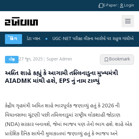
E-Paper
|
Login
અને ડેટા પ્લાન
બ્રેકિંગ
●
UGC-NET પરીક્ષા લીકના આરોપો પર રાહુલ ગાંધીએ કેન્દ્ર પર પ્રહાર 
27 જૂન, 2025
|
Super Admin
Bookmark
રાષ્ટ્રીય
અમિત શાહે કહ્યું કે આગામી તમિલનાડુના મુખ્યમંત્રી
AIADMK માંથી હશે, EPS નું નામ ટાળ્યું
કેન્દ્રીય ગૃહમંત્રી અમિત શાહે ભારપૂર્વક જણાવ્યું હતું કે 2026 ની
વિધાનસભા ચૂંટણી પછી તમિલનાડુમાં રાષ્ટ્રીય લોકશાહી જોડાણ
(NDA) સરકાર બનાવશે, જેમાં ભાજપ પણ તેનો ભાગ હશે. શાહે એક
પ્રાદેશિક દૈનિક સાથેની મુલાકાતમાં જણાવ્યું હતું કે ભાજપ અને