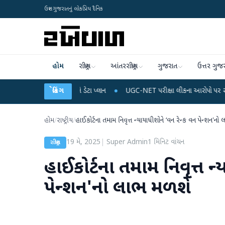
ઉત્તર ગુજરાતનું લોકપ્રિય દૈનિક
હોમ
રાષ્ટ્રીય
આંતરરાષ્ટ્રીય
ગુજરાત
ઉત્તર ગુજ
લ રિચાર્જ અને ડેટા પ્લાન
બ્રેકિંગ
●
UGC-NET પરીક્ષા લીકના આરોપો પર રાહુલ ગાંધીએ કેન્દ્ર 
હોમ
/
રાષ્ટ્રીય
/
હાઈકોર્ટના તમામ નિવૃત્ત ન્‍યાયાધીશોને ‘વન રેન્‍ક વન પેન્‍શન'ન
19 મે, 2025
|
Super Admin
1
મિનિટ વાંચન
રાષ્ટ્રીય
હાઈકોર્ટના તમામ નિવૃત્ત ન્‍
પેન્‍શન'નો લાભ મળશે