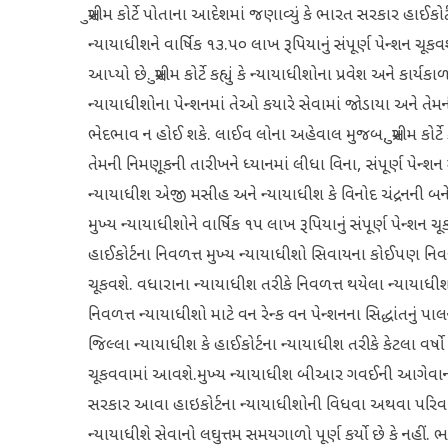
સુપ્રીમ કોર્ટે પોતાના આદેશમાં જણાવ્યું કે ભારત સરકાર હાઈકોર્
ન્‍યાયાધીશને વાર્ષિક ૧૩.૫૦ લાખ રૂપિયાનું સંપૂર્ણ પેન્‍શન ચૂકવશે.
આપ્‍યો છે. સુપ્રીમ કોર્ટે કહ્યું કે ન્‍યાયાધીશોના પ્રવેશ અને કાર્યક
ન્‍યાયાધીશોના પેન્‍શનમાં તેઓ કયારે સેવામાં જોડાયા અને તે
ભેદભાવ ન હોઈ શકે. લાઈવ લોના અહેવાલ મુજબ, સુપ્રીમ કોર્ટે ક
તેમની નિમણૂકની તારીખને ધ્‍યાનમાં લીધા વિના, સંપૂર્ણ પેન્
ન્‍યાયાધીશ એજી મસીહ અને ન્‍યાયાધીશ કે વિનોદ ચંદ્રનની બનેલ
મુખ્‍ય ન્‍યાયાધીશોને વાર્ષિક ૧૫ લાખ રૂપિયાનું સંપૂર્ણ પેન્‍શન 
હાઈકોર્ટના નિવળત્ત મુખ્‍ય ન્‍યાયાધીશો સિવાયના કોઈપણ નિવળત્
ચૂકવશે. વધારાના ન્‍યાયાધીશ તરીકે નિવળત્ત થયેલા ન્‍યાયાધીશ
નિવળત્ત ન્‍યાયાધીશો માટે વન રેન્‍ક વન પેન્‍શનના સિદ્ધાંતનું પ
જિલ્લા ન્‍યાયાધીશ કે હાઈકોર્ટના ન્‍યાયાધીશ તરીકે કેટલા વર્ષો
ચૂકવવામાં આવશે.મુખ્‍ય ન્‍યાયાધીશ બીઆર ગવઈની આગેવાની હે
સરકાર આવા હાઇકોર્ટના ન્‍યાયાધીશોની વિધવા અથવા પરિવારના સભ
ન્‍યાયાધીશે સેવાનો લઘુત્તમ સમયગાળો પૂર્ણ કર્યો છે કે નહી