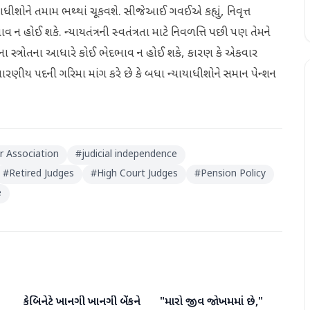
શોને તમામ ભથ્‍થાં ચૂકવશે. સીજેઆઈ ગવઈએ કહ્યું, નિવૃત્ત
 હોઈ શકે. ન્‍યાયતંત્રની સ્‍વતંત્રતા માટે નિવળત્તિ પછી પણ તેમને
વેશના સ્ત્રોતના આધારે કોઈ ભેદભાવ ન હોઈ શકે, કારણ કે એકવાર
રણીય પદની ગરિમા માંગ કરે છે કે બધા ન્‍યાયાધીશોને સમાન પેન્‍શન
r Association
#
judicial independence
#
Retired Judges
#
High Court Judges
#
Pension Policy
e
કેબિનેટે ખાનગી ખાનગી બેંકને
"મારો જીવ જોખમમાં છે,"
રાષ્ટ્રીય
રાષ્ટ્રીય