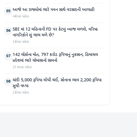
આજે આ રાજ્યોમાં ભારે પવન સાથે વરસાદની આગાહી
05
4 દિવસ પહેલા
SBI માં 12 મહિનાની FD પર કેટલું વ્યાજ મળશે, વરિષ્ઠ
06
નાગરિકોને શું લાભ મળે છે?
2 દિવસ પહેલા
142 લોકોના મોત, 797 કરોડ રૂપિયાનું નુકસાન, હિમાચલ
07
પ્રદેશમાં ભારે ચોમાસાનો સામનો
21 કલાક પહેલા
ચાંદી 5,000 રૂપિયા મોંઘી થઈ, સોનાના ભાવ 2,200 રૂપિયા
08
સુધી વધ્યા
2 દિવસ પહેલા