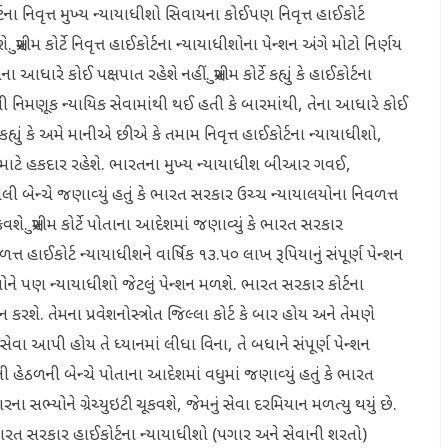
ટના નિવૃત્ત મુખ્‍ય ન્‍યાયાધીશો સિવાયના કોઈપણ નિવૃત્ત હાઈકોર્ટ
 સુપ્રીમ કોર્ટે નિવૃત્ત હાઈકોર્ટના ન્‍યાયાધીશોના પેન્‍શન અંગે મોટો નિર્ણય
ાળના આધારે કોઈ પક્ષપાત રહેશે નહીં. સુપ્રીમ કોર્ટે કહ્યું કે હાઈકોર્ટના
મની નિમણૂક ન્‍યાયિક સેવામાંથી થઈ હતી કે બારમાંથી, તેના આધારે કોઈ
હ્યું કે અમે માનીએ છીએ કે તમામ નિવૃત્ત હાઈકોર્ટના ન્‍યાયાધીશો,
‍શન માટે હકદાર રહેશે. ભારતના મુખ્‍ય ન્‍યાયાધીશ બીઆર ગવઈ,
ી બેન્‍ચે જણાવ્‍યું હતું કે ભારત સરકાર ઉચ્‍ચ ન્‍યાયાલયોના નિવળત્ત
ચૂકવશે. સુપ્રીમ કોર્ટે પોતાના આદેશમાં જણાવ્યું કે ભારત સરકાર
ત હાઈકોર્ટ ન્‍યાયાધીશને વાર્ષિક ૧૩.૫૦ લાખ રૂપિયાનું સંપૂર્ણ પેન્‍શન
ોને પણ ન્‍યાયાધીશો જેટલું પેન્‍શન મળશે. ભારત સરકાર કોર્ટના
ાલન કરશે. તેમના પ્રવેશનોસ્ત્રોત જિલ્લા કોર્ટ કે બાર હોય અને તેમણે
 સેવા આપી હોય તે ધ્‍યાનમાં લીધા વિના, તે બધાને સંપૂર્ણ પેન્‍શન
ઠળની બેન્‍ચે પોતાના આદેશમાં વધુમાં જણાવ્‍યું હતું કે ભારત
્‍યોને ગ્રેચ્‍યુઇટી ચૂકવશે, જેમનું સેવા દરમિયાન મળત્‍યુ થયું છે.
ં. ભારત સરકાર હાઈકોર્ટના ન્‍યાયાધીશો (પગાર અને સેવાની શરતો)