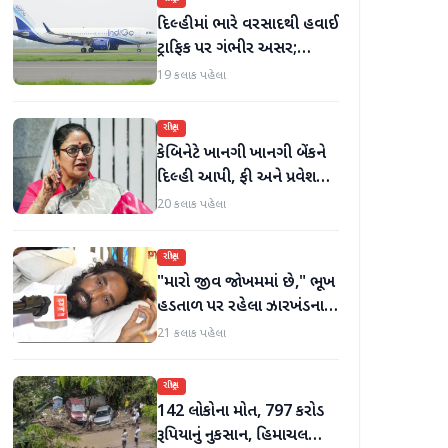
દિલ્હીમાં ભારે વરસાદથી હવાઈ
ટ્રાફિક પર ગંભીર અસર;
ઈન્ડિગોએ મુસાફરો માટે
19 કલાક પહેલા
એડવાઈઝરી જાહેર કરી
રાષ્ટ્રીય
કેબિનેટે ખાનગી ખાનગી બેંકને
દિલ્હી આપી, ફી અને પ્રવેશ
માટે નવા નિયમો વિશે જાણો
20 કલાક પહેલા
રાષ્ટ્રીય
"મારો જીવ જોખમમાં છે," ભૂખ
હડતાળ પર રહેલા ઝારખંડના
વિદ્યાર્થી નેતા દેવેન્દ્ર નાથ
21 કલાક પહેલા
મહતોની તબિયત ખરાબ
રાષ્ટ્રીય
142 લોકોના મોત, 797 કરોડ
રૂપિયાનું નુકસાન, હિમાચલ