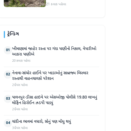
પ્રદેશમાં ભારે ચોમાસાનો સામનો
21 કલાક પહેલા
ટ્રેન્ડિંગ
ખીમાણામાં જાહેર રસ્તા પર ગંદા પાણીનો નિકાલ, વેપારીઓ
01
આકરા પાણીએ
20 કલાક પહેલા
નેનાવા-સાંચોર હાઈવે પર ખાડાઓનું સામ્રાજ્ય બિસ્માર
02
રસ્તાથી વાહનચાલકો પરેશાન
2 દિવસ પહેલા
પાલનપુર-ડીસા હાઇવે પર એસઓજી પોલીસે 19.80 લાખનું
03
મોર્ફિન હિરોઈન ઝડપી પાડ્યું
2 દિવસ પહેલા
ચાંદીના ભાવમાં વધારો, સોનું પણ મોંઘુ થયું
04
3 દિવસ પહેલા