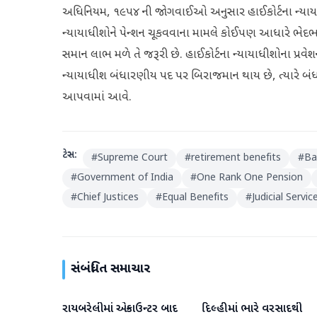
અધિનિયમ, ૧૯૫૪ ની જોગવાઈઓ અનુસાર હાઈકોર્ટના ન્‍યાયાધી
ન્‍યાયાધીશોને પેન્‍શન ચૂકવવાના મામલે કોઈપણ આધારે ભેદભાવ ન
સમાન લાભ મળે તે જરૂરી છે. હાઈકોર્ટના ન્‍યાયાધીશોના પ્ર
ન્‍યાયાધીશ બંધારણીય પદ પર બિરાજમાન થાય છે, ત્‍યારે બંધા
આપવામાં આવે.
ટેગ્સ:
#
Supreme Court
#
retirement benefits
#
Ba
#
Government of India
#
One Rank One Pension
#
Chief Justices
#
Equal Benefits
#
Judicial Servic
સંબંધિત સમાચાર
રાયબરેલીમાં એન્કાઉન્ટર બાદ
દિલ્હીમાં ભારે વરસાદથી
રાષ્ટ્રીય
રાષ્ટ્રીય