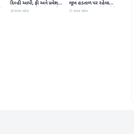
દિલ્હી આપી, ફી અને પ્રવેશ
ભૂખ હડતાળ પર રહેલા
ટે
માટે નવા નિયમો વિશે જાણો
ઝારખંડના વિદ્યાર્થી નેતા દેવેન્દ્ર
20 કલાક પહેલા
21 કલાક પહેલા
નાથ મહતોની તબિયત ખરાબ