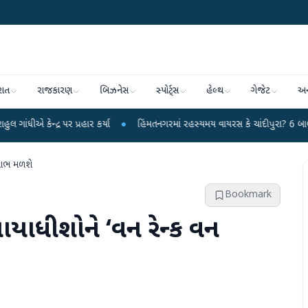
રાત
રાજકારણ
બિઝનેસ
સ્પોર્ટ્સ
હેલ્થ
ગેજેટ
અન
પર પ્રહાર કર્યા
●
હિંમતનગરમાં રહસ્યમય વાયરસ કે ચાંદીપુરા? 6 બાળકોના મોતથી ફ
ો લાભ મળશે
Bookmark
યાયાધીશોને ‘વન રેન્‍ક વન