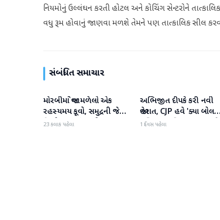
નિયમોનું ઉલ્લંઘન કરતી હોટલ અને કોચિંગ સેન્ટરોને તાત્કા
વધુ રૂમ હોવાનું જાણવા મળશે તેમને પણ તાત્કાલિક સીલ કર
સંબંધિત સમાચાર
મોરબીમાં જોવા મળેલો એક
અભિજીત દીપકે કરી નવી
રાષ્ટ્રીય
રાષ્ટ્રીય
રહસ્યમય કૂવો, સમુદ્રની જેમ
જાહેરાત, CJP હવે 'ક્યા બોલત
હિલોળા ખાતું પાણી
પબ્લિક' અભિયાન શરૂ કરશે
23 કલાક પહેલા
1 દિવસ પહેલા