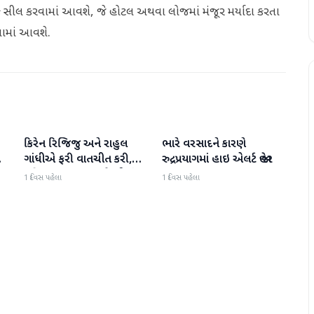
લિક સીલ કરવામાં આવશે, જે હોટલ અથવા લોજમાં મંજૂર મર્યાદા કરતા
વામાં આવશે.
કિરેન રિજિજુ અને રાહુલ
ભારે વરસાદને કારણે
રાષ્ટ્રીય
રાષ્ટ્રીય
ી
ગાંધીએ ફરી વાતચીત કરી,
રુદ્રપ્રયાગમાં હાઇ એલર્ટ જાહેર
મહિલા અનામત અને સીમાંકન
1 દિવસ પહેલા
1 દિવસ પહેલા
બિલ પર ચર્ચા કરી