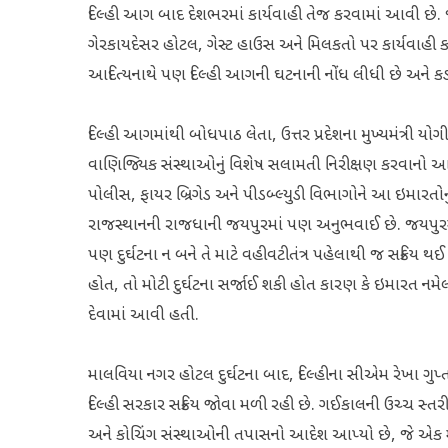
દિલ્હી આગ બાદ દેશભરમાં કાર્યવાહી તેજ કરવામાં આવી છે. 
ગેરકાયદેસર હોટલ, ગેસ્ટ હાઉસ અને મિલકતો પર કાર્યવાહી કરવ
આદિત્યનાથે પણ દિલ્હી આગની ઘટનાની નોંધ લીધી છે અને ક
દિલ્હી આગમાંથી બોધપાઠ લેતા, ઉત્તર પ્રદેશના મુખ્યમંત્રી
વાણિજ્યિક સંસ્થાઓનું વિશેષ સલામતી નિરીક્ષણ કરવાનો 
પોલીસ, ફાયર બ્રિગેડ અને પીડબ્લ્યુડી વિભાગોને આ ઇમારતોનુ
રાજસ્થાનની રાજધાની જયપુરમાં પણ અનુભવાઈ છે. જયપુરમા
પણ દુર્ઘટના ન બને તે માટે વહીવટીતંત્ર પહેલાથી જ સક્રિય 
હોત, તો મોટી દુર્ઘટના સર્જાઈ શકી હોત કારણ કે ઇમારત 
દેવામાં આવી હતી.
માલવિયા નગર હોટલ દુર્ઘટના બાદ, દિલ્હીના સીએમ રેખા ગુપ્
દિલ્હી સરકાર સક્રિય જોવા મળી રહી છે. ગઈકાલની ઉચ્ચ સ્તરીય
અને કોચિંગ સંસ્થાઓની તપાસનો આદેશ આપ્યો છે, જે એક મહિ