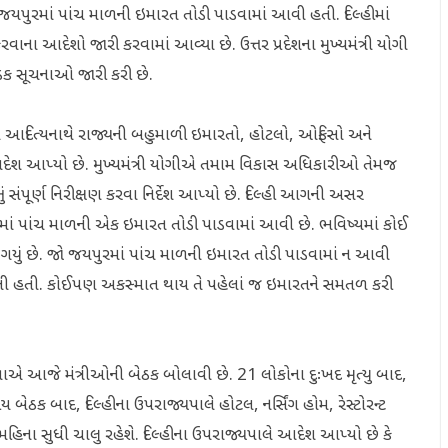
જયપુરમાં પાંચ માળની ઇમારત તોડી પાડવામાં આવી હતી. દિલ્હીમાં
ાના આદેશો જારી કરવામાં આવ્યા છે. ઉત્તર પ્રદેશના મુખ્યમંત્રી યોગી
ડક સૂચનાઓ જારી કરી છે.
 યોગી આદિત્યનાથે રાજ્યની બહુમાળી ઇમારતો, હોટલો, ઓફિસો અને
આદેશ આપ્યો છે. મુખ્યમંત્રી યોગીએ તમામ વિકાસ અધિકારીઓ તેમજ
ં સંપૂર્ણ નિરીક્ષણ કરવા નિર્દેશ આપ્યો છે. દિલ્હી આગની અસર
ં પાંચ માળની એક ઇમારત તોડી પાડવામાં આવી છે. ભવિષ્યમાં કોઈ
થઈ ગયું છે. જો જયપુરમાં પાંચ માળની ઇમારત તોડી પાડવામાં ન આવી
નમેલી હતી. કોઈપણ અકસ્માત થાય તે પહેલાં જ ઇમારતને સમતળ કરી
તાએ આજે ​​મંત્રીઓની બેઠક બોલાવી છે. 21 લોકોના દુઃખદ મૃત્યુ બાદ,
 બેઠક બાદ, દિલ્હીના ઉપરાજ્યપાલે હોટલ, નર્સિંગ હોમ, રેસ્ટોરન્ટ
ના સુધી ચાલુ રહેશે. દિલ્હીના ઉપરાજ્યપાલે આદેશ આપ્યો છે કે