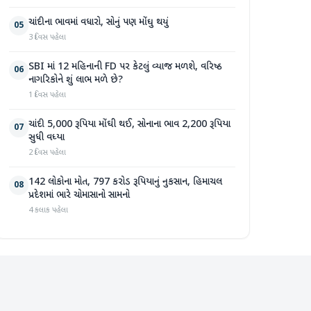
ચાંદીના ભાવમાં વધારો, સોનું પણ મોંઘુ થયું
05
3 દિવસ પહેલા
SBI માં 12 મહિનાની FD પર કેટલું વ્યાજ મળશે, વરિષ્ઠ
06
નાગરિકોને શું લાભ મળે છે?
1 દિવસ પહેલા
ચાંદી 5,000 રૂપિયા મોંઘી થઈ, સોનાના ભાવ 2,200 રૂપિયા
07
સુધી વધ્યા
2 દિવસ પહેલા
142 લોકોના મોત, 797 કરોડ રૂપિયાનું નુકસાન, હિમાચલ
08
પ્રદેશમાં ભારે ચોમાસાનો સામનો
4 કલાક પહેલા