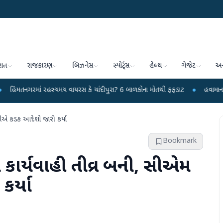
રાત
રાજકારણ
બિઝનેસ
સ્પોર્ટ્સ
હેલ્થ
ગેજેટ
અન
 રહસ્યમય વાયરસ કે ચાંદીપુરા? 6 બાળકોના મોતથી ફફડાટ
●
હવામાન વિભાગે 18 રાજ્
ગીએ કડક આદેશો જારી કર્યા
Bookmark
 કાર્યવાહી તીવ્ર બની, સીએમ
ર્યા