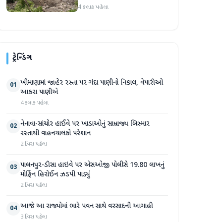
પ્રદેશમાં ભારે ચોમાસાનો સામનો
4 કલાક પહેલા
ટ્રેન્ડિંગ
ખીમાણામાં જાહેર રસ્તા પર ગંદા પાણીનો નિકાલ, વેપારીઓ
01
આકરા પાણીએ
4 કલાક પહેલા
નેનાવા-સાંચોર હાઈવે પર ખાડાઓનું સામ્રાજ્ય બિસ્માર
02
રસ્તાથી વાહનચાલકો પરેશાન
2 દિવસ પહેલા
પાલનપુર-ડીસા હાઇવે પર એસઓજી પોલીસે 19.80 લાખનું
03
મોર્ફિન હિરોઈન ઝડપી પાડ્યું
2 દિવસ પહેલા
આજે આ રાજ્યોમાં ભારે પવન સાથે વરસાદની આગાહી
04
3 દિવસ પહેલા