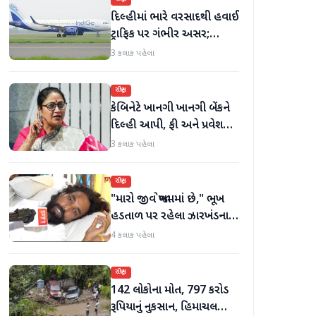
દિલ્હીમાં ભારે વરસાદથી હવાઈ
ટ્રાફિક પર ગંભીર અસર;
ઈન્ડિગોએ મુસાફરો માટે
3 કલાક પહેલા
એડવાઈઝરી જાહેર કરી
રાષ્ટ્રીય
કેબિનેટે ખાનગી ખાનગી બેંકને
દિલ્હી આપી, ફી અને પ્રવેશ
માટે નવા નિયમો વિશે જાણો
3 કલાક પહેલા
રાષ્ટ્રીય
"મારો જીવ જોખમમાં છે," ભૂખ
હડતાળ પર રહેલા ઝારખંડના
વિદ્યાર્થી નેતા દેવેન્દ્ર નાથ
4 કલાક પહેલા
મહતોની તબિયત ખરાબ
રાષ્ટ્રીય
142 લોકોના મોત, 797 કરોડ
રૂપિયાનું નુકસાન, હિમાચલ