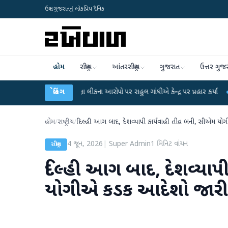
ઉત્તર ગુજરાતનું લોકપ્રિય દૈનિક
હોમ
રાષ્ટ્રીય
આંતરરાષ્ટ્રીય
ગુજરાત
ઉત્તર ગુજ
C-NET પરીક્ષા લીકના આરોપો પર રાહુલ ગાંધીએ કેન્દ્ર પર પ્રહાર કર્યા
બ્રેકિંગ
●
હિંમતનગરમાં
હોમ
/
રાષ્ટ્રીય
/
દિલ્હી આગ બાદ, દેશવ્યાપી કાર્યવાહી તીવ્ર બની, સીએમ યો
4 જૂન, 2026
|
Super Admin
1
મિનિટ વાંચન
રાષ્ટ્રીય
દિલ્હી આગ બાદ, દેશવ્યાપી
યોગીએ કડક આદેશો જારી ક