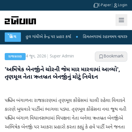
E-Paper
|
Login
રાહુલ ગાંધીએ કેન્દ્ર પર પ્રહાર કર્યા
બ્રેકિંગ
●
હિંમતનગરમાં રહસ્યમય વાયરસ કે ચાંદીપુર
4 જૂન, 2026
|
Super Admin
Bookmark
રાજકારણ
'અભિષેક બેનર્જીને ચોરની જેમ માર મારવામાં આવ્યો',
તૃણમૂલ નેતા ઋતબ્રત બેનર્જીનું મોટું નિવેદન
પશ્ચિમ બંગાળના રાજકારણમાં તૃણમૂલ કોંગ્રેસમાં ચાલી રહેલા વિવાદને
કારણે બુધવારે પાર્ટીમાં ભાગલા પડ્યા. તૃણમૂલ કોંગ્રેસના નવા જૂથ વતી
પશ્ચિમ બંગાળ વિધાનસભામાં વિપક્ષના નેતા બનેલા ઋતબ્રત બેનર્જીએ
અભિષેક બેનર્જી પર આકરા પ્રહારો કરતા કહ્યું કે હવે પાર્ટી અને જનતા