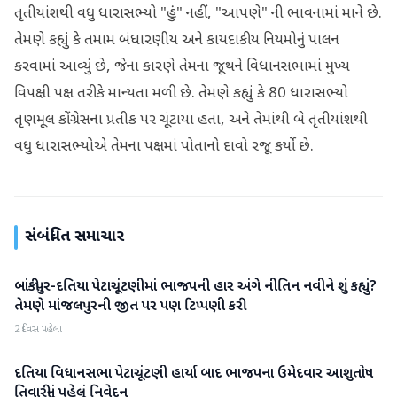
તૃતીયાંશથી વધુ ધારાસભ્યો "હું" નહીં, "આપણે" ની ભાવનામાં માને છે.
તેમણે કહ્યું કે તમામ બંધારણીય અને કાયદાકીય નિયમોનું પાલન
કરવામાં આવ્યું છે, જેના કારણે તેમના જૂથને વિધાનસભામાં મુખ્ય
વિપક્ષી પક્ષ તરીકે માન્યતા મળી છે. તેમણે કહ્યું કે 80 ધારાસભ્યો
તૃણમૂલ કોંગ્રેસના પ્રતીક પર ચૂંટાયા હતા, અને તેમાંથી બે તૃતીયાંશથી
વધુ ધારાસભ્યોએ તેમના પક્ષમાં પોતાનો દાવો રજૂ કર્યો છે.
સંબંધિત સમાચાર
બાંકીપુર-દતિયા પેટાચૂંટણીમાં ભાજપની હાર અંગે નીતિન નવીને શું કહ્યું?
રાજકારણ
તેમણે માંજલપુરની જીત પર પણ ટિપ્પણી કરી
2 દિવસ પહેલા
દતિયા વિધાનસભા પેટાચૂંટણી હાર્યા બાદ ભાજપના ઉમેદવાર આશુતોષ
રાજકારણ
તિવારીનું પહેલું નિવેદન