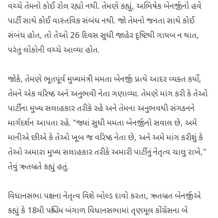
વચ્ચે તેમનો કોઈ રોલ રહ્યો નથી. તેમણે કહ્યું, અભિષેક બેનર્જીનો હવે
પાર્ટી સાથે કોઈ વાસ્તવિક સંબંધ નથી. જો તેમનો જનતા સાથે કોઈ
સંબંધ હોત, તો તેઓ 26 દિવસ સુધી જાહેર દૃષ્ટિથી ગાયબ ન થાત,
પરંતુ લોકોની વચ્ચે આવ્યા હોત.
જોકે, તેમણે ભૂતપૂર્વ મુખ્યમંત્રી મમતા બેનર્જી પ્રત્યે આદર વ્યક્ત કર્યો,
તેમને એક વરિષ્ઠ અને અનુભવી નેતા ગણાવ્યા. તેમણે માંગ કરી કે તેઓ
પાર્ટીના મુખ્ય સલાહકાર તરીકે રહે અને તેમના અનુભવથી સંગઠનને
માર્ગદર્શન આપતા રહે. "જ્યાં સુધી મમતા બેનર્જીનો સવાલ છે, અમે
માનીએ છીએ કે તેઓ ખૂબ જ વરિષ્ઠ નેતા છે, અને અમે માંગ કરીશું કે
તેઓ અમારા મુખ્ય સલાહકાર તરીકે અમારી પાર્ટીનું નેતૃત્વ ચાલુ રાખે,"
તેવું ઋતબ્રતે કહ્યું હતું.
વિધાનસભા પક્ષના નેતૃત્વ વિશે બોલ્ડ દાવો કરતા, ઋતબ્રત બેનર્જીએ
કહ્યું કે 18મી પશ્ચિમ બંગાળ વિધાનસભામાં તૃણમૂલ કોંગ્રેસના બે