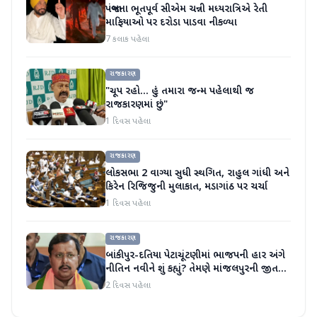
પંજાબના ભૂતપૂર્વ સીએમ ચન્ની મધ્યરાત્રિએ રેતી
માફિયાઓ પર દરોડા પાડવા નીકળ્યા
7 કલાક પહેલા
રાજકારણ
"ચૂપ રહો... હું તમારા જન્મ પહેલાથી જ
રાજકારણમાં છું"
1 દિવસ પહેલા
રાજકારણ
લોકસભા 2 વાગ્યા સુધી સ્થગિત, રાહુલ ગાંધી અને
કિરેન રિજિજુની મુલાકાત, મડાગાંઠ પર ચર્ચા
1 દિવસ પહેલા
રાજકારણ
બાંકીપુર-દતિયા પેટાચૂંટણીમાં ભાજપની હાર અંગે
નીતિન નવીને શું કહ્યું? તેમણે માંજલપુરની જીત
પર પણ ટિપ્પણી કરી
2 દિવસ પહેલા