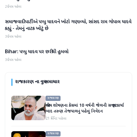
2 દિવસ પહેલા
સમાજવાદી પાર્ટીએ પપ્પુ યાદવને ખોટો ગણાવ્યો, સાંસદ રામ ગોપાલ યાદવે
રાજકારણ
કહ્યું - તેમનું નાટક ખોટું છે
3 દિવસ પહેલા
Bihar: પપ્પુ યાદવ પર છરીથી હુમલો
રાજકારણ
3 દિવસ પહેલા
રાજકારણ
ના વધુ સમાચાર
રાજકારણ
જાતીય શોષણના કેસમાં 10 વર્ષની જેલની સજા ફટકાર્યા
બાદ તરુણ તેજપાલનું પહેલું નિવેદન
21 મિનિટ પહેલા
રાજકારણ