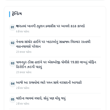
ટ્રેન્ડિંગ
ગુજરાતમાં ખાનગી ટ્યુશન ક્લાસીસ પર આવશે કડક કાયદો
01
6 દિવસ પહેલા
નેનાવા-સાંચોર હાઈવે પર ખાડાઓનું સામ્રાજ્ય બિસ્માર રસ્તાથી
02
વાહનચાલકો પરેશાન
23 કલાક પહેલા
પાલનપુર-ડીસા હાઇવે પર એસઓજી પોલીસે 19.80 લાખનું મોર્ફિન
03
હિરોઈન ઝડપી પાડ્યું
23 કલાક પહેલા
આજે આ રાજ્યોમાં ભારે પવન સાથે વરસાદની આગાહી
04
2 દિવસ પહેલા
ચાંદીના ભાવમાં વધારો, સોનું પણ મોંઘુ થયું
05
2 દિવસ પહેલા