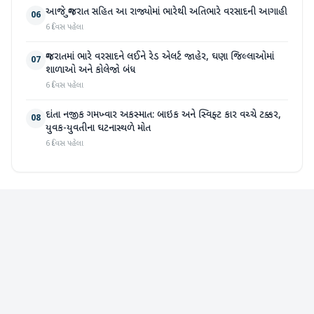
આજે ગુજરાત સહિત આ રાજ્યોમાં ભારેથી અતિભારે વરસાદની આગાહી
06
6 દિવસ પહેલા
ગુજરાતમાં ભારે વરસાદને લઈને રેડ એલર્ટ જાહેર, ઘણા જિલ્લાઓમાં
07
શાળાઓ અને કોલેજો બંધ
6 દિવસ પહેલા
દાંતા નજીક ગમખ્વાર અકસ્માત: બાઇક અને સ્વિફ્ટ કાર વચ્ચે ટક્કર,
08
યુવક-યુવતીના ઘટનાસ્થળે મોત
6 દિવસ પહેલા