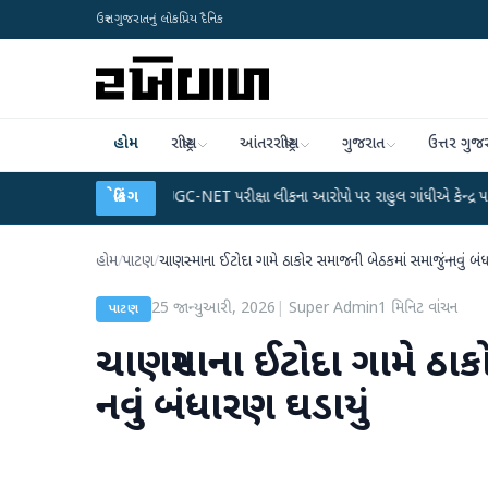
ઉત્તર ગુજરાતનું લોકપ્રિય દૈનિક
હોમ
રાષ્ટ્રીય
આંતરરાષ્ટ્રીય
ગુજરાત
ઉત્તર ગુજ
પ્લાન
●
UGC-NET પરીક્ષા લીકના આરોપો પર રાહુલ ગાંધીએ કેન્દ્ર પર પ્રહાર કર્યા
બ્રેકિંગ
●
હોમ
/
પાટણ
/
ચાણસ્માના ઈટોદા ગામે ઠાકોર સમાજની બેઠકમાં સમાજનું નવું બં
25 જાન્યુઆરી, 2026
|
Super Admin
1
મિનિટ વાંચન
પાટણ
ચાણસ્માના ઈટોદા ગામે ઠા
નવું બંધારણ ઘડાયું