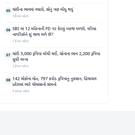
ચાંદીના ભાવમાં વધારો, સોનું પણ મોંઘુ થયું
05
3 દિવસ પહેલા
SBI માં 12 મહિનાની FD પર કેટલું વ્યાજ મળશે, વરિષ્ઠ
06
નાગરિકોને શું લાભ મળે છે?
1 દિવસ પહેલા
ચાંદી 5,000 રૂપિયા મોંઘી થઈ, સોનાના ભાવ 2,200 રૂપિયા
07
સુધી વધ્યા
2 દિવસ પહેલા
142 લોકોના મોત, 797 કરોડ રૂપિયાનું નુકસાન, હિમાચલ
08
પ્રદેશમાં ભારે ચોમાસાનો સામનો
9 કલાક પહેલા