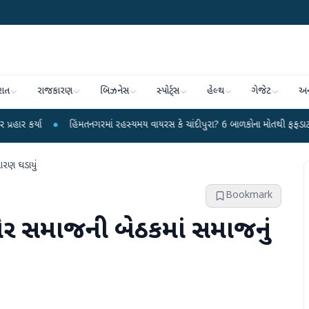
રાત
રાજકારણ
બિઝનેસ
સ્પોર્ટ્સ
હેલ્થ
ગેજેટ
અન
હિંમતનગરમાં રહસ્યમય વાયરસ કે ચાંદીપુરા? 6 બાળકોના મોતથી ફફડાટ
●
હવામાન વ
ધારણ ઘડાયું
Bookmark
કોર સમાજની બેઠકમાં સમાજનું