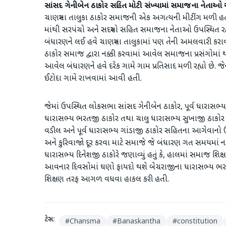
સાંસદ ગેનીબેન ઠાકોર સહિત મોટી સંખ્યામાં સમાજના નેતાઓ 
ચાણસ્મા તાલુકા ઠાકોર સમાજની એક અગત્યની મીટીંગ મળી હ
માંથી સરપંચો અને સદસ્યો સહિત સમાજના નેતાઓ ઉપસ્થિત રહ્
બંધારણને લઈ હવે ચાણસ્મા તાલુકામાં પણ તેની અમલવારી કરા
ઠાકોર સમાજ દ્વારા નક્કી કરવામાં આવેલ સમાજના પ્રસંગોમાં
આવેલ બંધારણને હવે દરેક ગામે ગામ પ્રતિસાદ મળી રહ્યો છે. જ
ઈટોદા ગામે રાખવામાં આવી હતી.
જેમાં ઉપસ્થિત લોકસભા સાંસદ ગેનીબેન ઠાકોર, પૂર્વ ધારાસભ્ય
ધારાસભ્ય ભરતજી ઠાકોર તથા ચાલુ ધારાસભ્ય સુખાજી ઠાકોર
વડીલ અને પૂર્વ ધારાસભ્ય ગાંડાજી ઠાકોર સહિતના આગેવાનો
અને કુરિવાજો દૂર કરવા માટે સમાજે જે બંધારણ ગત સમયમાં નક્કી ક
ધારાસભ્ય દિનેશજી ઠાકોરે જણાવ્યું હતું કે, હાલમાં સમાજ શિક
આવનાર દિવસોમાં ઘણો ફાયદો થશે બેચરાજીના ધારાસભ્ય ભરતજી
શિક્ષણ તરફ આગળ વધવા હાકલ કરી હતી.
ટેગ્સ:
#
Chansma
#
Banaskantha
#
constitution