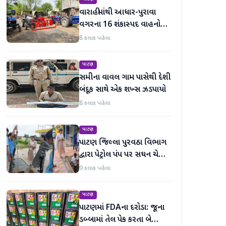
વારાહીમાંથી આધાર-પુરાવા
વગરના 16 શંકાસ્પદ વાહનો
જપ્ત કરતી LCB પોલીસ
8 કલાક પહેલા
પાટણ
સમીના વાવલ ગામ પાસેથી દેશી
બંદૂક સાથે એક શખ્સ ઝડપાયો
8 કલાક પહેલા
પાટણ
પાટણ જિલ્લા પુરવઠા વિભાગ
દ્વારા પેટ્રોલ પંપ પર સઘન ચેકિંગ
સઘન હાથ ધરાયું
9 કલાક પહેલા
પાટણ
પાટણમાં FDAના દરોડા: જૂના
ડબ્બામાં તેલ પેક કરતા બે