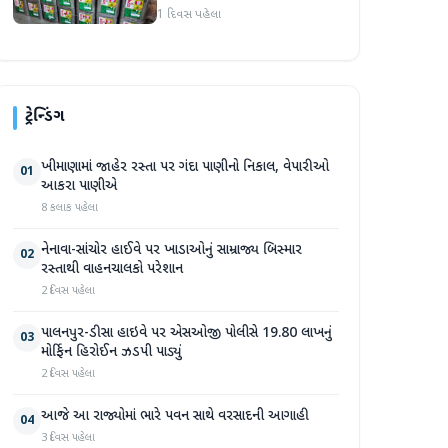
એકમો સીલ, રૂ. ૧૬.૧૪ લાખનો
1 દિવસ પહેલા
જથ્થો જપ્ત
ટ્રેન્ડિંગ
ખીમાણામાં જાહેર રસ્તા પર ગંદા પાણીનો નિકાલ, વેપારીઓ
01
આકરા પાણીએ
8 કલાક પહેલા
નેનાવા-સાંચોર હાઈવે પર ખાડાઓનું સામ્રાજ્ય બિસ્માર
02
રસ્તાથી વાહનચાલકો પરેશાન
2 દિવસ પહેલા
પાલનપુર-ડીસા હાઇવે પર એસઓજી પોલીસે 19.80 લાખનું
03
મોર્ફિન હિરોઈન ઝડપી પાડ્યું
2 દિવસ પહેલા
આજે આ રાજ્યોમાં ભારે પવન સાથે વરસાદની આગાહી
04
3 દિવસ પહેલા