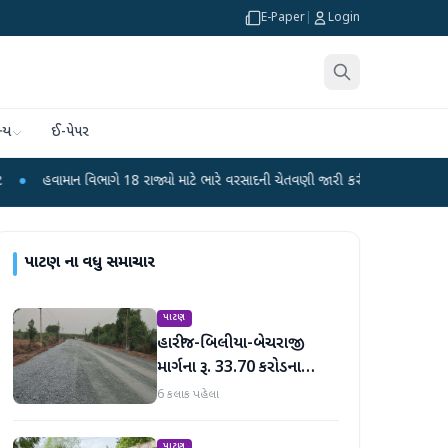
E-Paper
|
Login
્ય
ઈ-પેપર
િભાગે 18 રાજ્યો માટે ભારે વરસાદની ચેતવણી જારી કરી
●
સિદ્ધપુરથી બોમ્બ બનાવવા
પાટણ
ના વધુ સમાચાર
પાટણ
હારીજ-બિલીયા-બેચરાજી
માર્ગના રૂ. 33.70 કરોડના
વિકાસ કામો પૂરજોશમાં
6 કલાક પહેલા
પાટણ