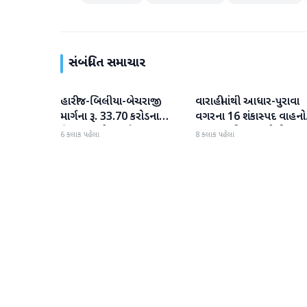
સંબંધિત સમાચાર
હારીજ-બિલીયા-બેચરાજી
વારાહીમાંથી આધાર-પુરાવા
પાટણ
પાટણ
માર્ગના રૂ. 33.70 કરોડના
વગરના 16 શંકાસ્પદ વાહનો
વિકાસ કામો પૂરજોશમાં
જપ્ત કરતી LCB પોલીસ
6 કલાક પહેલા
8 કલાક પહેલા