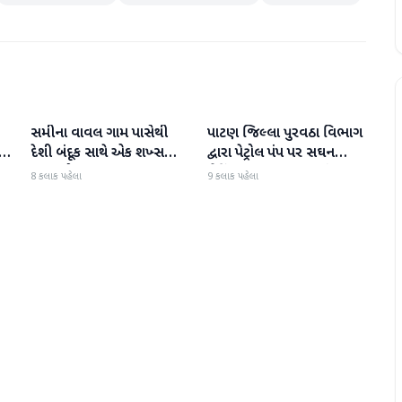
સમીના વાવલ ગામ પાસેથી
પાટણ જિલ્લા પુરવઠા વિભાગ
પાટણ
પાટણ
દેશી બંદૂક સાથે એક શખ્સ
દ્વારા પેટ્રોલ પંપ પર સઘન
ઝડપાયો
ચેકિંગ સઘન હાથ ધરાયું
8 કલાક પહેલા
9 કલાક પહેલા