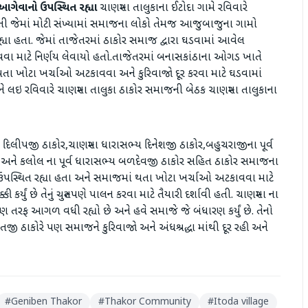
આગેવાનો ઉપસ્થિત રહ્યા
ચાણસ્મા તાલુકાના ઈટોદા ગામે રવિવારે
તી જેમાં મોટી સંખ્યામાં સમાજના લોકો તેમજ આજુબાજુના ગામો
યા હતા. જેમાં તાજેતરમાં ઠાકોર સમાજ દ્વારા ઘડવામાં આવેલ
વવા માટે નિર્ણય લેવાયો હતો.તાજેતરમાં બનાસકાંઠાના ઓગડ ખાતે
 થતા ખોટા ખર્ચાઓ અટકાવવા અને કુરિવાજો દૂર કરવા માટે ઘડવામાં
ેને લઇ રવિવારે ચાણસ્મા તાલુકા ઠાકોર સમાજની બેઠક ચાણસ્મા તાલુકાના
 દિલીપજી ઠાકોર,ચાણસ્મા ધારાસભ્ય દિનેશજી ઠાકોર,બહુચરાજીના પૂર્વ
 અને કલોલ ના પૂર્વ ધારાસભ્ય બળદેવજી ઠાકોર સહિત ઠાકોર સમાજના
 ઉપસ્થિત રહ્યા હતા અને સમાજમાં થતા ખોટા ખર્ચાઓ અટકાવવા માટે
ર્યું છે તેનું ચુસ્તપણે પાલન કરવા માટે તૈયારી દર્શાવી હતી. ચાણસ્મા ના
્ષણ તરફ આગળ વધી રહ્યો છે અને હવે સમાજે જે બંધારણ કર્યું છે. તેનો
 ઠાકોરે પણ સમાજને કુરિવાજો અને અંધશ્રદ્ધા માંથી દૂર રહી અને
#
Geniben Thakor
#
Thakor Community
#
Itoda village