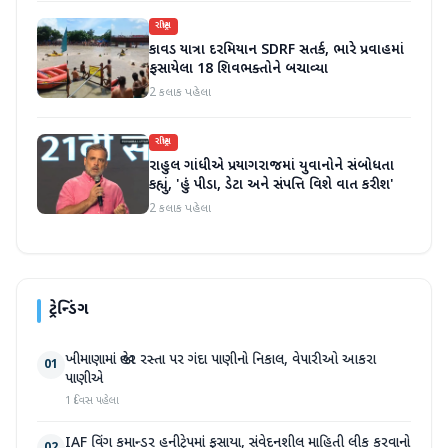
રાષ્ટ્રીય
કાવડ યાત્રા દરમિયાન SDRF સતર્ક, ભારે પ્રવાહમાં
ફસાયેલા 18 શિવભક્તોને બચાવ્યા
2 કલાક પહેલા
રાષ્ટ્રીય
રાહુલ ગાંધીએ પ્રયાગરાજમાં યુવાનોને સંબોધતા
કહ્યું, 'હું પીડા, ડેટા અને સંપત્તિ વિશે વાત કરીશ'
2 કલાક પહેલા
ટ્રેન્ડિંગ
ખીમાણામાં જાહેર રસ્તા પર ગંદા પાણીનો નિકાલ, વેપારીઓ આકરા
01
પાણીએ
1 દિવસ પહેલા
IAF વિંગ કમાન્ડર હનીટ્રેપમાં ફસાયા, સંવેદનશીલ માહિતી લીક કરવાનો