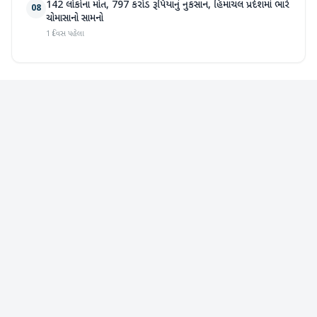
142 લોકોના મોત, 797 કરોડ રૂપિયાનું નુકસાન, હિમાચલ પ્રદેશમાં ભારે
08
ચોમાસાનો સામનો
1 દિવસ પહેલા