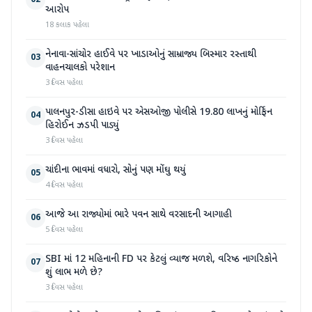
02
આરોપ
18 કલાક પહેલા
નેનાવા-સાંચોર હાઈવે પર ખાડાઓનું સામ્રાજ્ય બિસ્માર રસ્તાથી
03
વાહનચાલકો પરેશાન
3 દિવસ પહેલા
પાલનપુર-ડીસા હાઇવે પર એસઓજી પોલીસે 19.80 લાખનું મોર્ફિન
04
હિરોઈન ઝડપી પાડ્યું
3 દિવસ પહેલા
ચાંદીના ભાવમાં વધારો, સોનું પણ મોંઘુ થયું
05
4 દિવસ પહેલા
આજે આ રાજ્યોમાં ભારે પવન સાથે વરસાદની આગાહી
06
5 દિવસ પહેલા
SBI માં 12 મહિનાની FD પર કેટલું વ્યાજ મળશે, વરિષ્ઠ નાગરિકોને
07
શું લાભ મળે છે?
3 દિવસ પહેલા