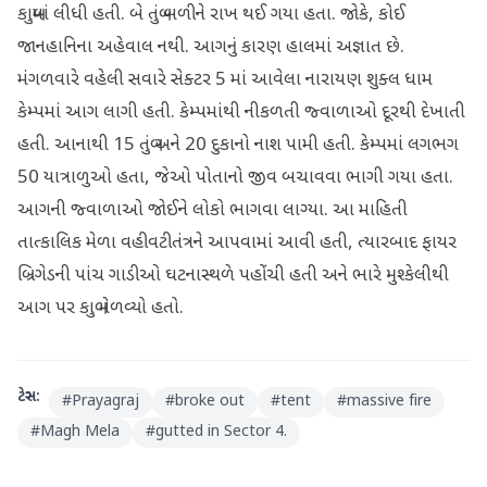
કાબુમાં લીધી હતી. બે તંબુ બળીને રાખ થઈ ગયા હતા. જોકે, કોઈ
જાનહાનિના અહેવાલ નથી. આગનું કારણ હાલમાં અજ્ઞાત છે.
મંગળવારે વહેલી સવારે સેક્ટર 5 માં આવેલા નારાયણ શુક્લ ધામ
કેમ્પમાં આગ લાગી હતી. કેમ્પમાંથી નીકળતી જ્વાળાઓ દૂરથી દેખાતી
હતી. આનાથી 15 તંબુ અને 20 દુકાનો નાશ પામી હતી. કેમ્પમાં લગભગ
50 યાત્રાળુઓ હતા, જેઓ પોતાનો જીવ બચાવવા ભાગી ગયા હતા.
આગની જ્વાળાઓ જોઈને લોકો ભાગવા લાગ્યા. આ માહિતી
તાત્કાલિક મેળા વહીવટીતંત્રને આપવામાં આવી હતી, ત્યારબાદ ફાયર
બ્રિગેડની પાંચ ગાડીઓ ઘટનાસ્થળે પહોંચી હતી અને ભારે મુશ્કેલીથી
આગ પર કાબુ મેળવ્યો હતો.
ટેગ્સ:
#
Prayagraj
#
broke out
#
tent
#
massive fire
#
Magh Mela
#
gutted in Sector 4.