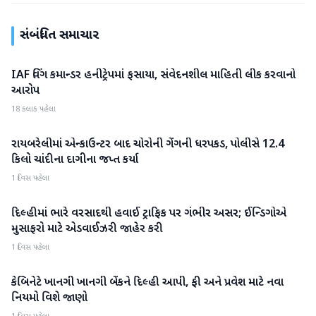
સંબંધિત સમાચાર
IAF વિંગ કમાન્ડર હનીટ્રેપમાં ફસાયા, સંવેદનશીલ માહિતી લીક કરવાનો
રાષ્ટ્રીય
આરોપ
18 કલાક પહેલા
રાયબરેલીમાં એન્કાઉન્ટર બાદ ચોરોની ગેંગની ધરપકડ, પોલીસે 12.4
રાષ્ટ્રીય
કિલો ચાંદીના દાગીના જપ્ત કર્યા
1 દિવસ પહેલા
દિલ્હીમાં ભારે વરસાદથી હવાઈ ટ્રાફિક પર ગંભીર અસર; ઈન્ડિગોએ
રાષ્ટ્રીય
મુસાફરો માટે એડવાઈઝરી જાહેર કરી
1 દિવસ પહેલા
કેબિનેટે ખાનગી ખાનગી બેંકને દિલ્હી આપી, ફી અને પ્રવેશ માટે નવા
રાષ્ટ્રીય
નિયમો વિશે જાણો