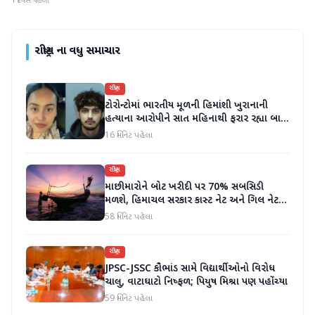
1 દિવસ પહેલા
રાષ્ટ્રીય
ના વધુ સમાચાર
રાષ્ટ્રીય
ટોરોન્ટોમાં ભારતીય મૂળની હિમાંશી ખુરાનાની
હત્યાના આરોપીને સાત મહિનાથી ફરાર રહ્યા બાદ
ધરપકડ કરવામાં આવી
16 મિનિટ પહેલા
રાષ્ટ્રીય
માછીમારોને બોટ ખરીદી પર 70% સબસિડી
મળશે, હિમાચલ સરકાર કાસ્ટ નેટ અને ગિલ નેટ
પર 90% સબસિડી આપશે
58 મિનિટ પહેલા
રાષ્ટ્રીય
JPSC-JSSC કૌભાંડ સામે વિદ્યાર્થીઓનો વિરોધ
ચાલુ, વાટાઘાટો નિષ્ફળ; પિયુષ મિશ્રા પણ પહોંચ્યા
59 મિનિટ પહેલા