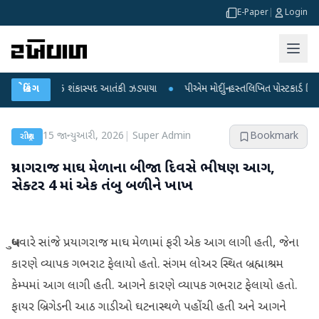
E-Paper
|
Login
થે જૈશના 5 શંકાસ્પદ આતંકી ઝડપાયા
બ્રેકિંગ
●
પીએમ મોદીનું હસ્તલિખિત પોસ્ટકાર્ડ વિક્રમ-1 રો
15 જાન્યુઆરી, 2026
|
Super Admin
Bookmark
રાષ્ટ્રીય
પ્રયાગરાજ માઘ મેળાના બીજા દિવસે ભીષણ આગ,
સેક્ટર 4 માં એક તંબુ બળીને ખાખ
બુધવારે સાંજે પ્રયાગરાજ માઘ મેળામાં ફરી એક આગ લાગી હતી, જેના
કારણે વ્યાપક ગભરાટ ફેલાયો હતો. સંગમ લોઅર સ્થિત બ્રહ્માશ્રમ
કેમ્પમાં આગ લાગી હતી. આગને કારણે વ્યાપક ગભરાટ ફેલાયો હતો.
ફાયર બ્રિગેડની આઠ ગાડીઓ ઘટનાસ્થળે પહોંચી હતી અને આગને