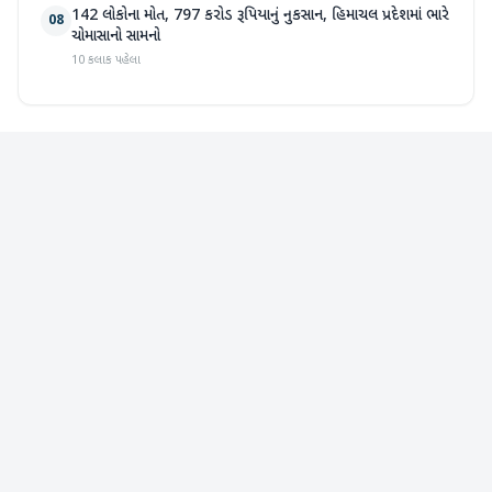
142 લોકોના મોત, 797 કરોડ રૂપિયાનું નુકસાન, હિમાચલ પ્રદેશમાં ભારે
08
ચોમાસાનો સામનો
10 કલાક પહેલા