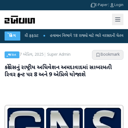
E-Paper
|
Login
ા મોતથી ફફડાટ
બ્રેકિંગ
●
હવામાન વિભાગે 18 રાજ્યો માટે ભારે વરસાદની ચેતવણી જારી કરી
7 એપ્રિલ, 2025
|
Super Admin
Bookmark
ગુજરાત
કોંગ્રેસનું રાષ્ટ્રીય અધિવેશન અમદાવાદમાં સાબરમતી
રિવર ફ્રન્ટ પર 8 અને 9 એપ્રિલે યોજાશે