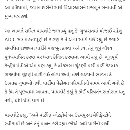
આ પ્રક્રિયામાં, જવાબદારીની સાથે વિચારધારાને મજબૂત બનાવવી એ
મુખ્ય મંત્ર હશે.
આ બાબતે સચિન પાયલોટે જણાવ્યું હતું કે, ગુજરાતમાં યોજાઈ રહેલું
AICC સત્ર મહત્વપૂર્ણ છે કારણ કે તે એવા સમયે થઈ રહ્યું છે જ્યારે
સંબંધિત રાજ્યમાં પાર્ટીને મજબૂત કરવા અને ત્યાં તેનું જૂનું ગૌરવ
પુનઃસ્થાપિત કરવા પર ધ્યાન કેન્દ્રિત કરવામાં આવી રહ્યું છે. ભૂતપૂર્વ
કેન્દ્રીય મંત્રીએ એમ પણ કહ્યું કે લોકસભા ચૂંટણી પછી પાર્ટી કેટલાક
રાજ્યોમાં ચૂંટણી હારી ગઈ હોવા છતાં, તેણે લડવાની ભાવના કે
ઉત્સાહ ગુમાવ્યો નથી. પાર્ટીમાં પેઢીગત પરિવર્તનનો સમય આવી ગયો છે
કે કેમ તે પૂછવામાં આવતા, પાયલોટે કહ્યું કે કોઈ પરિવર્તન રાતોરાત થતું
નથી, ધીમે ધીમે થાય છે.
પાયલોટે કહ્યું, “અમે પાર્ટીના પ્લેટફોર્મ પર ઉદયપુરના મેનિફેસ્ટોને
સ્વીકાર્યો છે અને તેનું પાલન કરી રહ્યા છીએ. અમે પાર્ટીની બધી