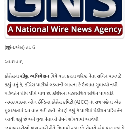
(જી.એન.એસ) તા. 6
અમદાવાદ,
કોંગ્રેસના
રાષ્ટ્રીય અધિવેશન
વિષે વાત કરતાં વરિષ્ઠ નેતા સચિન પાયલટે
કહ્યું હતું કે, કોંગ્રેસ પાર્ટીએ લડવાની ભાવના કે ઉત્સાહ ગુમાવ્યો નથી,
પરિવર્તન ધીમે ધીમે થાય છે. કોંગ્રેસના મહાસચિવ સચિન પાયલોટે
અમદાવાદમાં ઓલ ઈન્ડિયા કોંગ્રેસ કમિટી (AICC) ના સત્ર પહેલા એક
મુલાકાતમાં આ વાત કહી હતી. તેમણે કહ્યું કે પાર્ટીમાં પેઢીગત પરિવર્તન
આવી રહ્યું છે અને યુવા નેતાઓ તેમને સોંપવામાં આવેલી
જવાબદારીઓ ખૂબ સારી રીતે નિભાવી રહ્યા છે. તેમણે એમ પણ કહ્યું કે