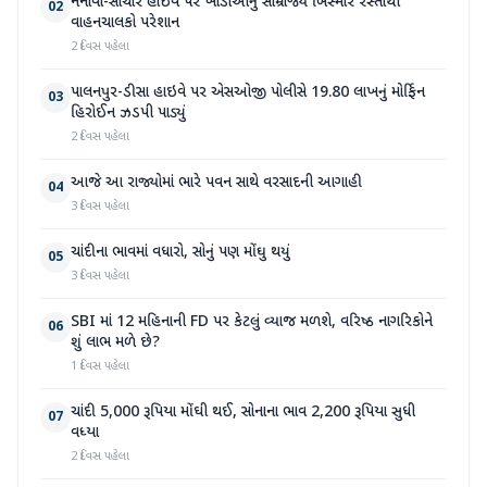
નેનાવા-સાંચોર હાઈવે પર ખાડાઓનું સામ્રાજ્ય બિસ્માર રસ્તાથી
02
વાહનચાલકો પરેશાન
2 દિવસ પહેલા
પાલનપુર-ડીસા હાઇવે પર એસઓજી પોલીસે 19.80 લાખનું મોર્ફિન
03
હિરોઈન ઝડપી પાડ્યું
2 દિવસ પહેલા
આજે આ રાજ્યોમાં ભારે પવન સાથે વરસાદની આગાહી
04
3 દિવસ પહેલા
ચાંદીના ભાવમાં વધારો, સોનું પણ મોંઘુ થયું
05
3 દિવસ પહેલા
SBI માં 12 મહિનાની FD પર કેટલું વ્યાજ મળશે, વરિષ્ઠ નાગરિકોને
06
શું લાભ મળે છે?
1 દિવસ પહેલા
ચાંદી 5,000 રૂપિયા મોંઘી થઈ, સોનાના ભાવ 2,200 રૂપિયા સુધી
07
વધ્યા
2 દિવસ પહેલા