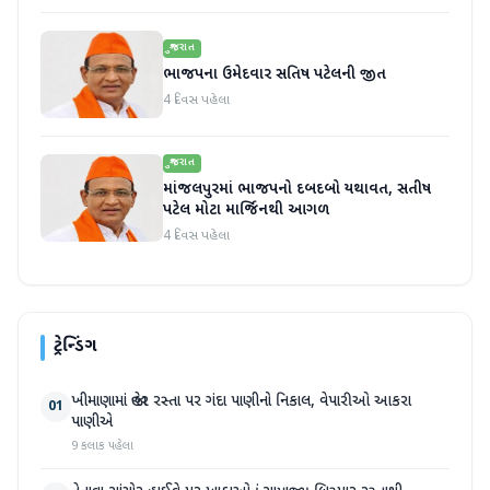
ગુજરાત
ભાજપના ઉમેદવાર સતિષ પટેલની જીત
4 દિવસ પહેલા
ગુજરાત
માંજલપુરમાં ભાજપનો દબદબો યથાવત, સતીષ
પટેલ મોટા માર્જિનથી આગળ
4 દિવસ પહેલા
ટ્રેન્ડિંગ
ખીમાણામાં જાહેર રસ્તા પર ગંદા પાણીનો નિકાલ, વેપારીઓ આકરા
01
પાણીએ
9 કલાક પહેલા