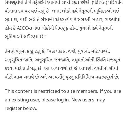
નિમણૂકોમાં તે મેનિફેસ્ટોને ધ્યાનમાં રાખી રહ્યા છીએ. (પેઢીગત) પરિવર્તન
પોતાના દમ પર થઈ રહ્યું છે, ઘણા લોકો હવે નેતૃત્વની ભૂમિકાઓ લઈ
રહ્યા છે, પછી ભલે તે સંસદની અંદર હોય કે સંસદની બહાર, રાજ્યોમાં
હોય કે AICCમાં નવા લોકોની નિમણૂક હોય, યુવાનો હવે નેતૃત્વની
ભૂમિકાઓ લઈ રહ્યા છે.”
તેમણે વધુમાં કહ્યું હતું કે, “પક્ષ પછાત વર્ગો, યુવાનો, મહિલાઓ,
અનુસૂચિત જાતિ, અનુસૂચિત જનજાતિ, લઘુમતીઓની સ્થિતિ મજબૂત
કરવા માટે પ્રતિબદ્ધ છે. આ એવા વર્ગો છે જે આપણી વસ્તીનો સૌથી
મોટો ભાગ બનાવે છે અને આ વર્ગોનું પૂરતું પ્રતિનિધિત્વ મહત્વપૂર્ણ છે.
This content is restricted to site members. If you are
an existing user, please log in. New users may
register below.