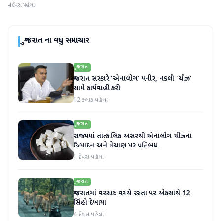
4 દિવસ પહેલા
ગુજરાત
ના વધુ સમાચાર
ગુજરાત
ગુજરાત સરકારે 'એનાલોગ' પનીર, નકલી 'ચીઝ'
સામે કાર્યવાહી કરી
12 કલાક પહેલા
ગુજરાત
રાજ્યમાં તાત્કાલિક અસરથી એનાલોગ ચીઝના
ઉત્પાદન અને વેચાણ પર પ્રતિબંધ.
1 દિવસ પહેલા
ગુજરાત
ગુજરાતમાં વરસાદ વચ્ચે રસ્તા પર એકસાથે 12
સિંહો દેખાયા
4 દિવસ પહેલા