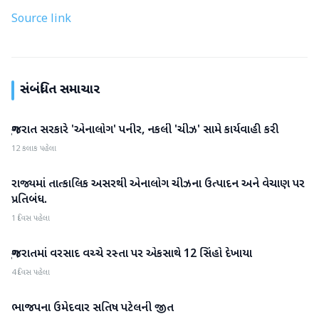
Source link
સંબંધિત સમાચાર
ગુજરાત સરકારે 'એનાલોગ' પનીર, નકલી 'ચીઝ' સામે કાર્યવાહી કરી
ગુજરાત
12 કલાક પહેલા
રાજ્યમાં તાત્કાલિક અસરથી એનાલોગ ચીઝના ઉત્પાદન અને વેચાણ પર
ગુજરાત
પ્રતિબંધ.
1 દિવસ પહેલા
ગુજરાતમાં વરસાદ વચ્ચે રસ્તા પર એકસાથે 12 સિંહો દેખાયા
ગુજરાત
4 દિવસ પહેલા
ભાજપના ઉમેદવાર સતિષ પટેલની જીત
ગુજરાત