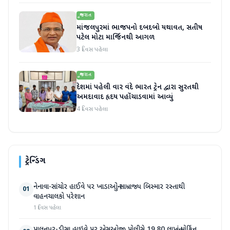
ગુજરાત
માંજલપુરમાં ભાજપનો દબદબો યથાવત, સતીષ
પટેલ મોટા માર્જિનથી આગળ
3 દિવસ પહેલા
ગુજરાત
દેશમાં પહેલી વાર વંદે ભારત ટ્રેન દ્વારા સુરતથી
અમદાવાદ હૃદય પહોંચાડવામાં આવ્યું
4 દિવસ પહેલા
ટ્રેન્ડિંગ
નેનાવા-સાંચોર હાઈવે પર ખાડાઓનું સામ્રાજ્ય બિસ્માર રસ્તાથી
01
વાહનચાલકો પરેશાન
1 દિવસ પહેલા
પાલનપુર-ડીસા હાઇવે પર એસઓજી પોલીસે 19.80 લાખનું મોર્ફિન