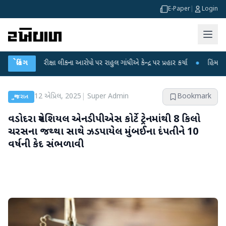
E-Paper
|
Login
ીક્ષા લીકના આરોપો પર રાહુલ ગાંધીએ કેન્દ્ર પર પ્રહાર કર્યા
બ્રેકિંગ
●
હિંમતનગરમાં રહસ્યમ
12 એપ્રિલ, 2025
|
Super Admin
Bookmark
ગુજરાત
વડોદરા સ્પેશિયલ એનડીપીએસ કોર્ટે ટ્રેનમાંથી 8 કિલો
ચરસના જથ્થા સાથે ઝડપાયેલ મુંબઈના દંપતીને 10
વર્ષની કેદ સંભળાવી