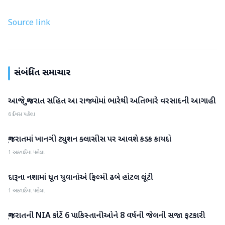
Source link
સંબંધિત સમાચાર
આજે ગુજરાત સહિત આ રાજ્યોમાં ભારેથી અતિભારે વરસાદની આગાહી
ગુજરાત
6 દિવસ પહેલા
ગુજરાતમાં ખાનગી ટ્યુશન ક્લાસીસ પર આવશે કડક કાયદો
ગુજરાત
1 અઠવાડિયા પહેલા
દારૂના નશામાં ધૂત યુવાનોએ ફિલ્મી ઢબે હોટલ લૂંટી
ગુજરાત
1 અઠવાડિયા પહેલા
ગુજરાતની NIA કોર્ટે 6 પાકિસ્તાનીઓને 8 વર્ષની જેલની સજા ફટકારી
ગુજરાત