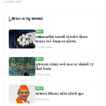
1 અઠવાડિયા પહેલા
ગુજરાત
ના વધુ સમાચાર
ગુજરાત
રાજ્યમાં તાત્કાલિક અસરથી એનાલોગ ચીઝના
ઉત્પાદન અને વેચાણ પર પ્રતિબંધ.
11 કલાક પહેલા
ગુજરાત
ગુજરાતમાં વરસાદ વચ્ચે રસ્તા પર એકસાથે 12
સિંહો દેખાયા
3 દિવસ પહેલા
ગુજરાત
ભાજપના ઉમેદવાર સતિષ પટેલની જીત
3 દિવસ પહેલા