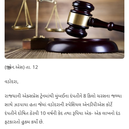
(જી.એન.એસ) તા. 12
વડોદરા,
રાજધાની એક્સપ્રેસ ટ્રેનમાંથી મુંબઈના દંપતીને 8 કિલો ચરસના જથ્થા
સાથે ઝડપાયા હતા જેમાં વડોદરાની સ્પેશિયલ એનડીપીએસ કોર્ટે
દંપતીને દોષિત ઠેરવી 10 વર્ષની કેદ તથા રૂપિયા એક- એક લાખનો દંડ
ફટકારતો હુકમ કર્યો છે.