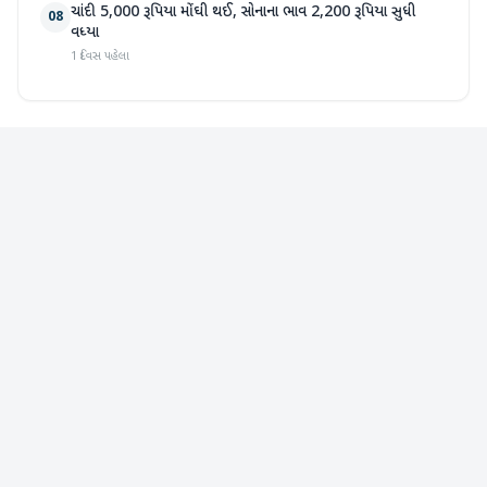
ચાંદી 5,000 રૂપિયા મોંઘી થઈ, સોનાના ભાવ 2,200 રૂપિયા સુધી
08
વધ્યા
1 દિવસ પહેલા