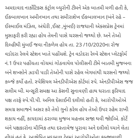
અમદાવાદ નાર્કોટિક્સ કંટ્રોલ બ્યુરોની ટીમને એક બાતમી મળી હતી કે,
ઈકબાલખાન અમીનખાન તથા સમીરાશેખ ઈકબાલખાન (બંને રહે –
ઈસ્માઈલ મંઝિલ, અંધેરી ,ઈસ્ટ ,મુંબઈ) રાજધાની એક્સપ્રેસ ટ્રેનમાં
મુસાફરી કરી રહ્યા હોય તેમની પાસે ચરસનો જથ્થો છે. અને તેઓ
દિલ્હીથી મુંબઈ જવા નીકળેલ હોય તા. 23 /10/2020ના રોજ
વડોદરા રેલવે સ્ટેશન ખાતે પહોંચશે. ટ્રેન વડોદરા રેલ્વે સ્ટેશન પ્લેટફોર્મ
નં.1 ઉપર પહોંચતા વોચમાં ગોઠવાયેલ પોલીસની ટીમે બાતમી મુજબના
બંને શખ્સોને ઝડપી પાડી તેઓની પાસે રહેલ બેગમાંથી ચરસનો જથ્થો
કબ્જે કર્યો હતો. સ્પેશિયલ એનડીપીએસ કોર્ટમાં સ્પે. એનડીપીએસ જજ
સલીમ બી. મન્સૂરી સમક્ષ આ કેસની સુનાવણી હાથ ધરાતા ફરિયાદ
પક્ષ તરફે સ્પે.પી.પી. અનિલ દેસાઈની દલીલો હતી કે, આરોપીઓએ
સમગ્ર સમાજને અસર કરે તેવો ગુનો કરેલ હોય તેઓ ઉપર રહેમ રાખી
શકાય નહીં, કાયદામાં ઠરાવ્યા મુજબ મહત્તમ સજા થવી જોઈએ. કોર્ટે
બંને પક્ષકારોના મૌખિક તથા દસ્તાવેજ પુરાવા અને દલીલો ધ્યાને લેતા
નોંધ્યું હતું કે, આક્ષેપિત મુદ્દામાલ ટ્રેનમાં આરોપીઓના કબ્જાવાળી