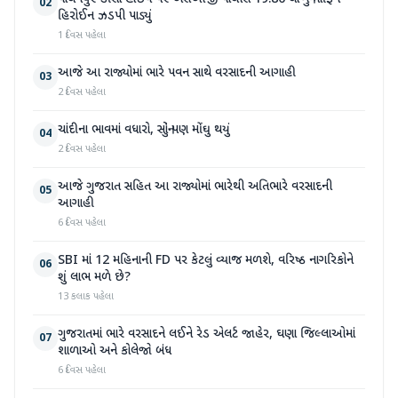
02
હિરોઈન ઝડપી પાડ્યું
1 દિવસ પહેલા
આજે આ રાજ્યોમાં ભારે પવન સાથે વરસાદની આગાહી
03
2 દિવસ પહેલા
ચાંદીના ભાવમાં વધારો, સોનું પણ મોંઘુ થયું
04
2 દિવસ પહેલા
આજે ગુજરાત સહિત આ રાજ્યોમાં ભારેથી અતિભારે વરસાદની
05
આગાહી
6 દિવસ પહેલા
SBI માં 12 મહિનાની FD પર કેટલું વ્યાજ મળશે, વરિષ્ઠ નાગરિકોને
06
શું લાભ મળે છે?
13 કલાક પહેલા
ગુજરાતમાં ભારે વરસાદને લઈને રેડ એલર્ટ જાહેર, ઘણા જિલ્લાઓમાં
07
શાળાઓ અને કોલેજો બંધ
6 દિવસ પહેલા