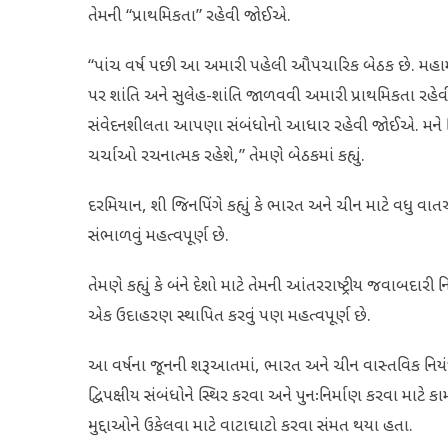
તેમની “પ્રાથમિકતા” રહેવી જોઈએ.
“પાંચ વર્ષ પછી આ અમારી પહેલી ઔપચારિક બેઠક છે. મહા
પર શાંતિ અને સુલેહ-શાંતિ જાળવવી અમારી પ્રાથમિકતા રહ
સંવેદનશીલતા આપણા સંબંધોનો આધાર રહેવી જોઈએ. મને વિ
ચર્ચાઓ રચનાત્મક રહેશે,” તેમણે બેઠકમાં કહ્યું.
દરમિયાન, શી જિનપિંગે કહ્યું કે ભારત અને ચીન માટે વધુ વ
સંભાળવું મહત્વપૂર્ણ છે.
તેમણે કહ્યું કે બંને દેશો માટે તેમની આંતરરાષ્ટ્રીય જવાબ
એક ઉદાહરણ સ્થાપિત કરવું પણ મહત્વપૂર્ણ છે.
આ વર્ષના જૂનની શરૂઆતમાં, ભારત અને ચીન વાસ્તવિક નિયંત
દ્વિપક્ષીય સંબંધોને સ્થિર કરવા અને પુનઃનિર્માણ કરવા માટે કામ
મુદ્દાઓને ઉકેલવા માટે વાટાઘાટો કરવા સંમત થયા હતા.