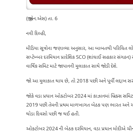
(જી.એન.એસ) તા. 6
નવી દિલ્હી,
મીડિયા સૂત્રોના જણાવ્યા અનુસાર, આ બાબતથી પરિચિત લોકોએ 
સપ્ટેમ્બર દરમિયાન પ્રાદેશિક SCO (શાંઘાઈ સહકાર સંગઠન) સમિ
વાર્ષિક સમિટ માટે જાપાનની મુલાકાત સાથે જોડી દેશે.
જો આ મુલાકાત થાય છે, તો 2018 પછી અને પૂર્વી લદ્દાખ સ
જોકે વડા પ્રધાન ઓક્ટોબર 2024 માં કાઝાનમાં બ્રિક્સ સમિટ
2019 પછી તેમની પ્રથમ માળખાગત બેઠક પણ ભારત અને ચીન વ
થોડા દિવસો પછી જ થઈ હતી.
ઓક્ટોબર 2024 ની બેઠક દરમિયાન, વડા પ્રધાન મોદીએ ચીની રાષ