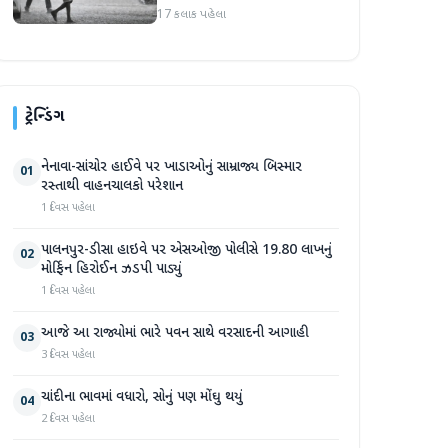
17 કલાક પહેલા
ટ્રેન્ડિંગ
નેનાવા-સાંચોર હાઈવે પર ખાડાઓનું સામ્રાજ્ય બિસ્માર
01
રસ્તાથી વાહનચાલકો પરેશાન
1 દિવસ પહેલા
પાલનપુર-ડીસા હાઇવે પર એસઓજી પોલીસે 19.80 લાખનું
02
મોર્ફિન હિરોઈન ઝડપી પાડ્યું
1 દિવસ પહેલા
આજે આ રાજ્યોમાં ભારે પવન સાથે વરસાદની આગાહી
03
3 દિવસ પહેલા
ચાંદીના ભાવમાં વધારો, સોનું પણ મોંઘુ થયું
04
2 દિવસ પહેલા