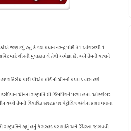
જણાવ્યું હતું કે વડા પ્રધાન નરેન્દ્ર મોદી 31 ઓગસ્ટથી 1
ટ માટે ચીનની મુલાકાત લે તેવી અપેક્ષા છે, અને તેમની યાત્રાને
રહદ ગતિરોધ પછી પીએમ મોદીનો ચીનનો પ્રથમ પ્રવાસ હશે.
 દરમિયાન ચીનના રાષ્ટ્રપતિ શી જિનપિંગને મળ્યા હતા. ઓક્ટોબર
ચ્ચે તેમની વિવાદિત સરહદ પર પેટ્રોલિંગ અંગેના કરાર થયાના
્ટ્રપતિને કહ્યું હતું કે સરહદ પર શાંતિ અને સ્થિરતા જાળવવી