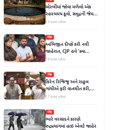
મોરબીમાં જોવા મળેલો એક
રહસ્યમય કૂવો, સમુદ્રની જેમ
હિલોળા ખાતું પાણી
13 કલાક પહેલા
રાષ્ટ્રીય
અભિજીત દીપકે કરી નવી
જાહેરાત, CJP હવે 'ક્યા
બોલતી પબ્લિક' અભિયાન શરૂ
16 કલાક પહેલા
કરશે
રાષ્ટ્રીય
કિરેન રિજિજુ અને રાહુલ
ગાંધીએ ફરી વાતચીત કરી,
મહિલા અનામત અને સીમાંકન
17 કલાક પહેલા
બિલ પર ચર્ચા કરી
રાષ્ટ્રીય
ભારે વરસાદને કારણે
રુદ્રપ્રયાગમાં હાઇ એલર્ટ જાહેર