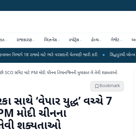
રાત
રાજકારણ
બિઝનેસ
સ્પોર્ટ્સ
હેલ્થ
ગેજેટ
અન
 માટે ભારે વરસાદની ચેતવણી જારી કરી
●
સિદ્ધપુરથી બોમ્બ બનાવવાની સામગ્રી સાથે 
 7 વર્ષ પછી SCO સમિટ માટે PM મોદી ચીનના તિયાનજિનની મુલાકાત લે તેવી શક્યતાઓ
Bookmark
િકા સાથે ‘વેપાર યુદ્ધ’ વચ્ચે 7
 PM મોદી ચીનના
 તેવી શક્યતાઓ