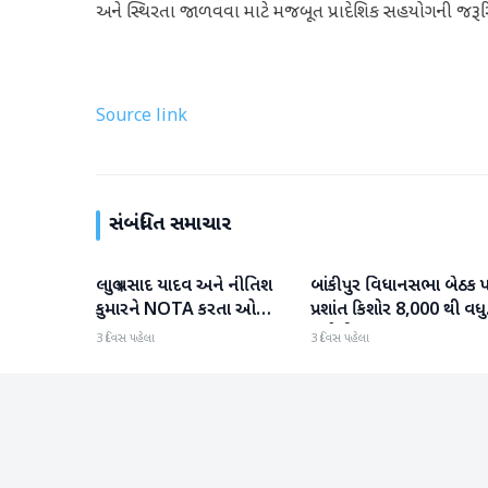
અને સ્થિરતા જાળવવા માટે મજબૂત પ્રાદેશિક સહયોગની જરૂર
Source link
સંબંધિત સમાચાર
લાલુ પ્રસાદ યાદવ અને નીતિશ
બાંકીપુર વિધાનસભા બેઠક 
રાષ્ટ્રીય
રાષ્ટ્રીય
કુમારને NOTA કરતા ઓછા
પ્રશાંત કિશોર 8,000 થી વધુ
મત મળ્યા
મતોથી આગળ
3 દિવસ પહેલા
3 દિવસ પહેલા