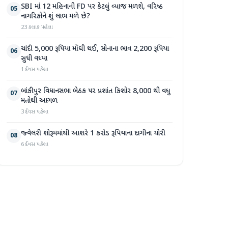
SBI માં 12 મહિનાની FD પર કેટલું વ્યાજ મળશે, વરિષ્ઠ
05
નાગરિકોને શું લાભ મળે છે?
23 કલાક પહેલા
ચાંદી 5,000 રૂપિયા મોંઘી થઈ, સોનાના ભાવ 2,200 રૂપિયા
06
સુધી વધ્યા
1 દિવસ પહેલા
બાંકીપુર વિધાનસભા બેઠક પર પ્રશાંત કિશોર 8,000 થી વધુ
07
મતોથી આગળ
3 દિવસ પહેલા
જ્વેલરી શોરૂમમાંથી આશરે 1 કરોડ રૂપિયાના દાગીના ચોરી
08
6 દિવસ પહેલા