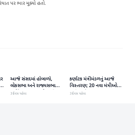
િયાત પર ભાર મૂક્યો હતો.
પર
આજે સંસદમાં હોબાળો,
કર્ણાટક મંત્રીમંડળનું આજે
રાષ્ટ્રીય
રાષ્ટ્રીય
લોકસભા અને રાજ્યસભા
વિસ્તરણ; 20 નવા મંત્રીઓની
બપોરે 2 વાગ્યા સુધી સ્થગિત
યાદી જાહેર
3 દિવસ પહેલા
3 દિવસ પહેલા