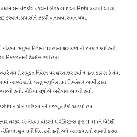
શ પ્રધાન સન વેઇડોંગ વચ્ચેની બેઠક બાદ આ નિર્ણય લેવામાં આવ્યો
શરૂ કરવાના પ્રયાસોને ઝડપી બનાવવા સંમત થયા.
ી બેઠકના સંયુક્ત નિવેદન પર હસ્તાક્ષર કરવાનો ઇનકાર કર્યો હતો,
ં નિષ્ફળતાનો ઉલ્લેખ કર્યો હતો.
ારે તેમણે સંયુક્ત નિવેદન પર હસ્તાક્ષર કર્યા ન હતા કારણ કે તેમાં
માં આવ્યો હતો, પરંતુ બલુચિસ્તાન લિબરેશન આર્મી દ્વારા
ં આવ્યો હતો, મીડિયા સૂત્રોએ અહેવાલ આપ્યો હતો.
મિયાન ચીને પાકિસ્તાનને મજબૂત ટેકો આપ્યો હતો.
ાર લશ્કર-એ-તૈયબા પ્રોક્સી ધ રેઝિસ્ટન્સ ફ્રન્ટ (TRF) ને વિદેશી
2 એપ્રિલના હુમલાની નિંદા કરી હતી અને આતંકવાદનો સામનો કરવા