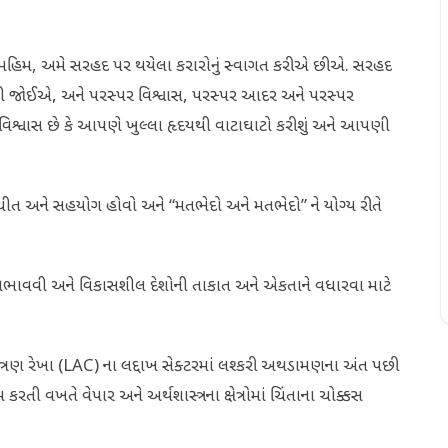
મહિમ, અમે સરહદ પર થયેલા કરારોનું સ્વાગત કરીએ છીએ. સરહદ
ેવી જોઈએ, અને પરસ્પર વિશ્વાસ, પરસ્પર આદર અને પરસ્પર
શ્વાસ છે કે આપણે ખુલ્લા હૃદયથી વાટાઘાટો કરીશું અને આપણી
ાતચીત અને સહયોગ હોવો અને “મતભેદો અને મતભેદો” ને યોગ્ય રીતે
દારી નિભાવવી અને વિકાસશીલ દેશોની તાકાત અને એકતાને વધારવા માટે
્રણ રેખા (LAC) ના લદ્દાખ સેક્ટરમાં લશ્કરી અથડામણના અંત પછી
 કરતી વખતે વેપાર અને અર્થશાસ્ત્રના ક્ષેત્રોમાં ચિંતાના ચોક્કસ