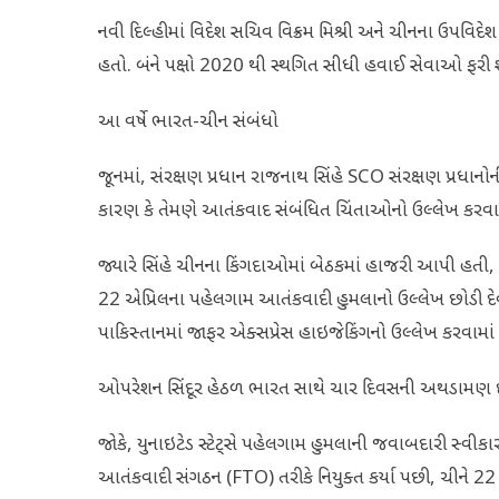
નવી દિલ્હીમાં વિદેશ સચિવ વિક્રમ મિશ્રી અને ચીનના ઉપવિદે
હતો. બંને પક્ષો 2020 થી સ્થગિત સીધી હવાઈ સેવાઓ ફરી 
આ વર્ષે ભારત-ચીન સંબંધો
જૂનમાં, સંરક્ષણ પ્રધાન રાજનાથ સિંહે SCO સંરક્ષણ પ્રધાનોન
કારણ કે તેમણે આતંકવાદ સંબંધિત ચિંતાઓનો ઉલ્લેખ કરવામા
જ્યારે સિંહે ચીનના કિંગદાઓમાં બેઠકમાં હાજરી આપી હતી, ત્ય
22 એપ્રિલના પહેલગામ આતંકવાદી હુમલાનો ઉલ્લેખ છોડી દેવા
પાકિસ્તાનમાં જાફર એક્સપ્રેસ હાઇજેકિંગનો ઉલ્લેખ કરવામા
ઓપરેશન સિંદૂર હેઠળ ભારત સાથે ચાર દિવસની અથડામણ દર
જોકે, યુનાઇટેડ સ્ટેટ્સે પહેલગામ હુમલાની જવાબદારી સ્વીકારન
આતંકવાદી સંગઠન (FTO) તરીકે નિયુક્ત કર્યા પછી, ચીને 2