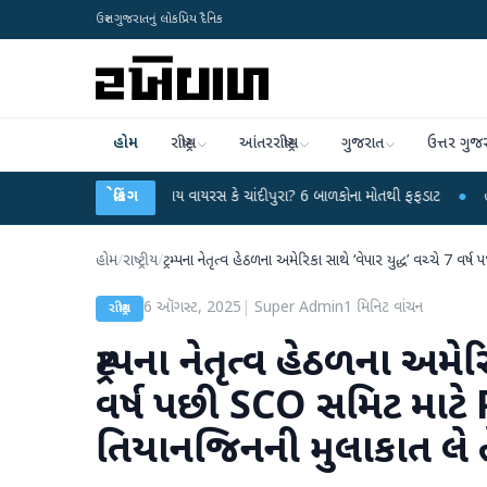
ઉત્તર ગુજરાતનું લોકપ્રિય દૈનિક
હોમ
રાષ્ટ્રીય
આંતરરાષ્ટ્રીય
ગુજરાત
ઉત્તર ગુજ
હસ્યમય વાયરસ કે ચાંદીપુરા? 6 બાળકોના મોતથી ફફડાટ
બ્રેકિંગ
●
હવામાન વિભાગે 18 રાજ્યો
હોમ
/
રાષ્ટ્રીય
/
ટ્રમ્પના નેતૃત્વ હેઠળના અમેરિકા સાથે ‘વેપાર યુદ્ધ’ વચ્ચે
6 ઑગસ્ટ, 2025
|
Super Admin
1
મિનિટ વાંચન
રાષ્ટ્રીય
ટ્રમ્પના નેતૃત્વ હેઠળના અમેર
વર્ષ પછી SCO સમિટ માટે
તિયાનજિનની મુલાકાત લે