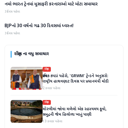
નમો ભારત ટ્રેનમાં મુસાફરી કરનારાઓ માટે મોટા સમાચાર
રાષ્ટ્રીય
3 દિવસ પહેલા
BJPનો 30 વર્ષનો ગઢ 30 દિવસમાં ધ્વસ્ત!
રાષ્ટ્રીય
3 દિવસ પહેલા
રાષ્ટ્રીય
ના વધુ સમાચાર
રાષ્ટ્રીય
સ્થાનિક કપડાં પહેરો, 'GRWM' ટ્રેન્ડને અનુસરો:
રાષ્ટ્રીય હાથવણાટ દિવસ પર પ્રધાનમંત્રી મોદી
2 કલાક પહેલા
રાષ્ટ્રીય
મોરબીમાં જોવા મળેલો એક રહસ્યમય કૂવો,
સમુદ્રની જેમ હિલોળા ખાતું પાણી
13 કલાક પહેલા