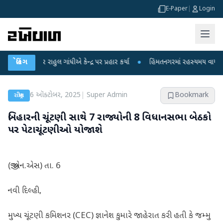
E-Paper
|
Login
ાહુલ ગાંધીએ કેન્દ્ર પર પ્રહાર કર્યા
બ્રેકિંગ
●
હિંમતનગરમાં રહસ્યમય વાયરસ કે ચાંદીપુરા
6 ઑક્ટોબર, 2025
|
Super Admin
Bookmark
રાષ્ટ્રીય
બિહારની ચૂંટણી સાથે 7 રાજ્યોની 8 વિધાનસભા બેઠકો
પર પેટાચૂંટણીઓ યોજાશે
(જી.એન.એસ) તા. 6
નવી દિલ્હી,
મુખ્ય ચૂંટણી કમિશનર (CEC) જ્ઞાનેશ કુમારે જાહેરાત કરી હતી કે જમ્મુ