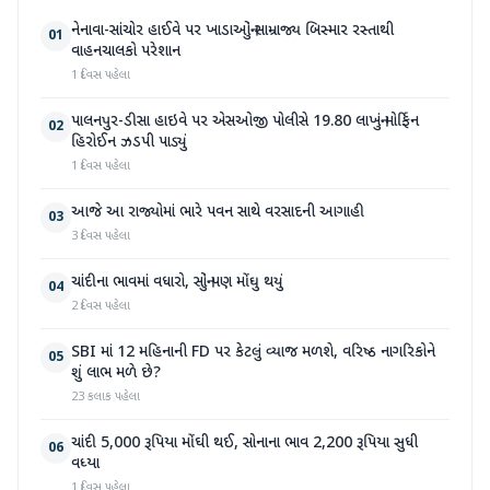
નેનાવા-સાંચોર હાઈવે પર ખાડાઓનું સામ્રાજ્ય બિસ્માર રસ્તાથી
01
વાહનચાલકો પરેશાન
1 દિવસ પહેલા
પાલનપુર-ડીસા હાઇવે પર એસઓજી પોલીસે 19.80 લાખનું મોર્ફિન
02
હિરોઈન ઝડપી પાડ્યું
1 દિવસ પહેલા
આજે આ રાજ્યોમાં ભારે પવન સાથે વરસાદની આગાહી
03
3 દિવસ પહેલા
ચાંદીના ભાવમાં વધારો, સોનું પણ મોંઘુ થયું
04
2 દિવસ પહેલા
SBI માં 12 મહિનાની FD પર કેટલું વ્યાજ મળશે, વરિષ્ઠ નાગરિકોને
05
શું લાભ મળે છે?
23 કલાક પહેલા
ચાંદી 5,000 રૂપિયા મોંઘી થઈ, સોનાના ભાવ 2,200 રૂપિયા સુધી
06
વધ્યા
1 દિવસ પહેલા