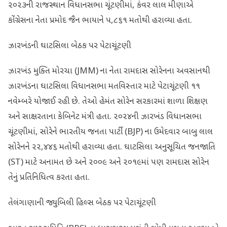
૨૦૨૩ની રાજસ્થાન વિધાનસભા ચૂંટણીમાં, કંવર લાલ મીણાએ
કોંગ્રેસના નેતા પ્રમોદ જૈન ભાયાને ૫,૮૬૧ મતોથી હરાવ્યા હતા.
ઝારખંડની ઘાટસિલા બેઠક પર પેટાચૂંટણી
ઝારખંડ મુક્તિ મોરચા (JMM) ના નેતા રામદાસ સોરેનના અવસાનથી
ઝારખંડના ઘાટસિલા વિધાનસભા મતવિસ્તાર માટે પેટાચૂંટણી ૧૧
નવેમ્બરે યોજાઈ રહી છે. તેઓ હેમંત સોરેન સરકારમાં શાળા શિક્ષણ
અને સાક્ષરતાના કેબિનેટ મંત્રી હતા. ૨૦૨૪ની ઝારખંડ વિધાનસભા
ચૂંટણીમાં, સોરેને ભારતીય જનતા પાર્ટી (BJP) ના ઉમેદવાર બાબુ લાલ
સોરેનને ૨૨,૪૪૬ મતોથી હરાવ્યા હતા. ઘાટસિલા અનુસૂચિત જનજાતિ
(ST) માટે અનામત છે અને ૨૦૦૯ અને ૨૦૧૯માં પણ રામદાસ સોરેન
તેનું પ્રતિનિધિત્વ કરતા હતા.
તેલંગાણાની જ્યુબિલી હિલ્સ બેઠક પર પેટાચૂંટણી