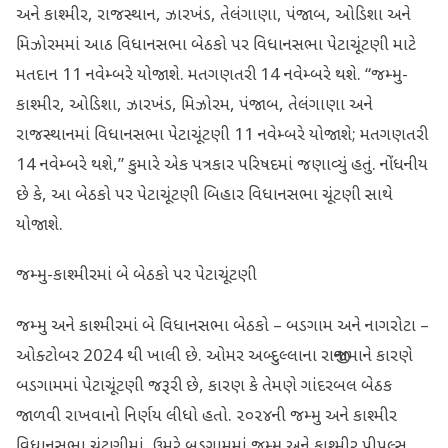
અને કાશ્મીર, રાજસ્થાન, ઝારખંડ, તેલંગાણા, પંજાબ, ઓડિશા અને
મિઝોરમમાં આઠ વિધાનસભા બેઠકો પર વિધાનસભા પેટાચૂંટણી માટે
મતદાન 11 નવેમ્બરે યોજાશે. મતગણતરી 14 નવેમ્બરે થશે. “જમ્મુ-
કાશ્મીર, ઓડિશા, ઝારખંડ, મિઝોરમ, પંજાબ, તેલંગાણા અને
રાજસ્થાનમાં વિધાનસભા પેટાચૂંટણી 11 નવેમ્બરે યોજાશે; મતગણતરી
14 નવેમ્બરે થશે,” કુમારે એક પત્રકાર પરિષદમાં જણાવ્યું હતું. નોંધનીય
છે કે, આ બેઠકો પર પેટાચૂંટણી બિહાર વિધાનસભા ચૂંટણી સાથે
યોજાશે.
જમ્મુ-કાશ્મીરમાં બે બેઠકો પર પેટાચૂંટણી
જમ્મુ અને કાશ્મીરમાં બે વિધાનસભા બેઠકો – બડગામ અને નાગરોટા –
ઓક્ટોબર 2024 થી ખાલી છે. ઓમર અબ્દુલ્લાના રાજીનામાને કારણે
બડગામમાં પેટાચૂંટણી જરૂરી છે, કારણ કે તેમણે ગાંદરબલ બેઠક
જાળવી રાખવાનો નિર્ણય લીધો હતો. ૨૦૨૪ની જમ્મુ અને કાશ્મીર
વિધાનસભા ચૂંટણીમાં, ઉમરે બડગામમાં જમ્મુ અને કાશ્મીર પીપલ્સ