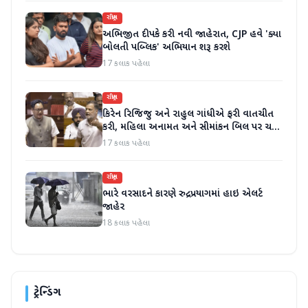
રાષ્ટ્રીય
અભિજીત દીપકે કરી નવી જાહેરાત, CJP હવે 'ક્યા
બોલતી પબ્લિક' અભિયાન શરૂ કરશે
17 કલાક પહેલા
રાષ્ટ્રીય
કિરેન રિજિજુ અને રાહુલ ગાંધીએ ફરી વાતચીત
કરી, મહિલા અનામત અને સીમાંકન બિલ પર ચર્ચા
કરી
17 કલાક પહેલા
રાષ્ટ્રીય
ભારે વરસાદને કારણે રુદ્રપ્રયાગમાં હાઇ એલર્ટ
જાહેર
18 કલાક પહેલા
ટ્રેન્ડિંગ