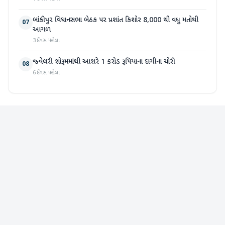
બાંકીપુર વિધાનસભા બેઠક પર પ્રશાંત કિશોર 8,000 થી વધુ મતોથી
07
આગળ
3 દિવસ પહેલા
જ્વેલરી શોરૂમમાંથી આશરે 1 કરોડ રૂપિયાના દાગીના ચોરી
08
6 દિવસ પહેલા