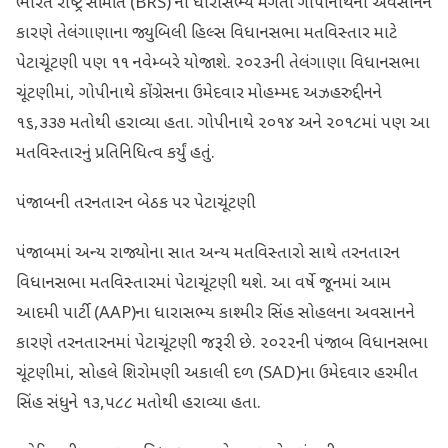
ભારત રાષ્ટ્ર સમિતિ (BRS) ના ધારાસભ્ય મગંતી ગોપીનાથના અવસાનને
કારણે તેલંગાણાના જ્યુબિલી હિલ્સ વિધાનસભા મતવિસ્તાર માટે
પેટાચૂંટણી પણ ૧૧ નવેમ્બરે યોજાશે. ૨૦૨૩ની તેલંગાણા વિધાનસભા
ચૂંટણીમાં, ગોપીનાથે કોંગ્રેસના ઉમેદવાર મોહમ્મદ અઝહરુદ્દીનને
૧૬,૩૩૭ મતોથી હરાવ્યા હતા. ગોપીનાથે ૨૦૧૪ અને ૨૦૧૮માં પણ આ
મતવિસ્તારનું પ્રતિનિધિત્વ કર્યું હતું.
પંજાબની તરનતારન બેઠક પર પેટાચૂંટણી
પંજાબમાં અન્ય રાજ્યોના સાત અન્ય મતવિસ્તારો સાથે તરનતારન
વિધાનસભા મતવિસ્તારમાં પેટાચૂંટણી થશે. આ વર્ષે જૂનમાં આમ
આદમી પાર્ટી (AAP)ના ધારાસભ્ય કાશ્મીર સિંહ સોહલના અવસાનને
કારણે તરનતારનમાં પેટાચૂંટણી જરૂરી છે. ૨૦૨૨ની પંજાબ વિધાનસભા
ચૂંટણીમાં, સોહલે શિરોમણી અકાલી દળ (SAD)ના ઉમેદવાર હરમીત
સિંહ સંધુને ૧૩,૫૮૮ મતોથી હરાવ્યા હતા.