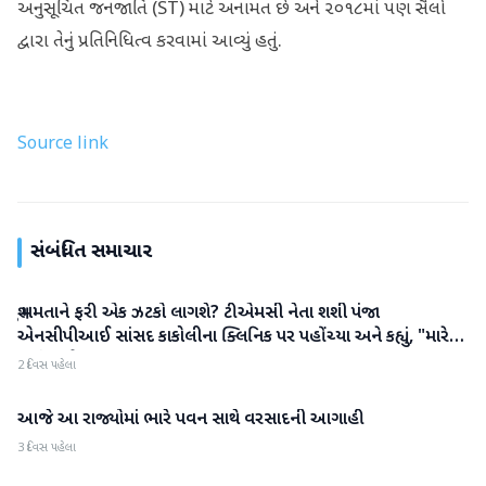
અનુસૂચિત જનજાતિ (ST) માટે અનામત છે અને ૨૦૧૮માં પણ સૈલો
દ્વારા તેનું પ્રતિનિધિત્વ કરવામાં આવ્યું હતું.
Source link
સંબંધિત સમાચાર
શું મમતાને ફરી એક ઝટકો લાગશે? ટીએમસી નેતા શશી પંજા
રાષ્ટ્રીય
એનસીપીઆઈ સાંસદ કાકોલીના ક્લિનિક પર પહોંચ્યા અને કહ્યું, "મારે
જવું પડશે"
2 દિવસ પહેલા
આજે આ રાજ્યોમાં ભારે પવન સાથે વરસાદની આગાહી
રાષ્ટ્રીય
3 દિવસ પહેલા