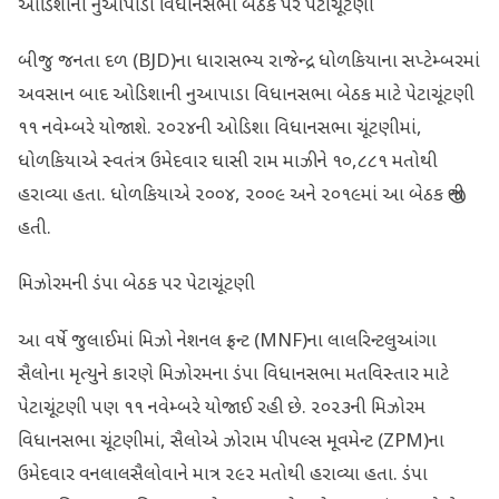
ઓડિશાની નુઆપાડા વિધાનસભા બેઠક પર પેટાચૂંટણી
બીજુ જનતા દળ (BJD)ના ધારાસભ્ય રાજેન્દ્ર ધોળકિયાના સપ્ટેમ્બરમાં
અવસાન બાદ ઓડિશાની નુઆપાડા વિધાનસભા બેઠક માટે પેટાચૂંટણી
૧૧ નવેમ્બરે યોજાશે. ૨૦૨૪ની ઓડિશા વિધાનસભા ચૂંટણીમાં,
ધોળકિયાએ સ્વતંત્ર ઉમેદવાર ઘાસી રામ માઝીને ૧૦,૮૮૧ મતોથી
હરાવ્યા હતા. ધોળકિયાએ ૨૦૦૪, ૨૦૦૯ અને ૨૦૧૯માં આ બેઠક જીતી
હતી.
મિઝોરમની ડંપા બેઠક પર પેટાચૂંટણી
આ વર્ષે જુલાઈમાં મિઝો નેશનલ ફ્રન્ટ (MNF)ના લાલરિન્ટલુઆંગા
સૈલોના મૃત્યુને કારણે મિઝોરમના ડંપા વિધાનસભા મતવિસ્તાર માટે
પેટાચૂંટણી પણ ૧૧ નવેમ્બરે યોજાઈ રહી છે. ૨૦૨૩ની મિઝોરમ
વિધાનસભા ચૂંટણીમાં, સૈલોએ ઝોરામ પીપલ્સ મૂવમેન્ટ (ZPM)ના
ઉમેદવાર વનલાલસૈલોવાને માત્ર ૨૯૨ મતોથી હરાવ્યા હતા. ડંપા