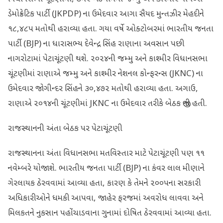
ડેમોક્રેટિક પાર્ટી (JKPDP) ના ઉમેદવાર આગા સૈયદ મુન્તઝીર મેહદીને
૧૮,૪૮૫ મતોથી હરાવ્યા હતા. ગયા વર્ષે ઓક્ટોબરમાં ભારતીય જનતા
પાર્ટી (BJP) ના ધારાસભ્ય દેવેન્દ્ર સિંહ રાણાના અવસાન પછી
નાગરોટામાં પેટાચૂંટણી થશે. ૨૦૨૪ની જમ્મુ અને કાશ્મીર વિધાનસભા
ચૂંટણીમાં રાણાએ જમ્મુ અને કાશ્મીર નેશનલ કોન્ફરન્સ (JKNC) ના
ઉમેદવાર જોગીન્દર સિંહને ૩૦,૪૭૨ મતોથી હરાવ્યા હતા. અગાઉ,
રાણાએ ૨૦૧૪ની ચૂંટણીમાં JKNC ના ઉમેદવાર તરીકે બેઠક જીતી હતી.
રાજસ્થાનની અંતા બેઠક પર પેટાચૂંટણી
રાજસ્થાનના અંતા વિધાનસભા મતવિસ્તાર માટે પેટાચૂંટણી પણ ૧૧
નવેમ્બરે યોજાશે. ભારતીય જનતા પાર્ટી (BJP) ના કંવર લાલ મીણાને
ગેરલાયક ઠેરવવામાં આવ્યા હતા, કારણ કે તેમને ૨૦૦૫ના સરકારી
અધિકારીઓને ધમકી આપવા, જાહેર ફરજમાં અવરોધ લાવવા અને
મિલકતને નુકસાન પહોંચાડવાના ગુનામાં દોષિત ઠેરવવામાં આવ્યા હતા.