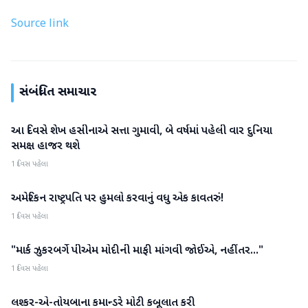
Source link
સંબંધિત સમાચાર
આ દિવસે શેખ હસીનાએ સત્તા ગુમાવી, બે વર્ષમાં પહેલી વાર દુનિયા
આંતરરાષ્ટ્રીય
સમક્ષ હાજર થશે
1 દિવસ પહેલા
અમેરિકન રાષ્ટ્રપતિ પર હુમલો કરવાનું વધુ એક કાવતરું!
આંતરરાષ્ટ્રીય
1 દિવસ પહેલા
"માર્ક ઝુકરબર્ગે પીએમ મોદીની માફી માંગવી જોઈએ, નહીંતર..."
આંતરરાષ્ટ્રીય
1 દિવસ પહેલા
લશ્કર-એ-તોયબાના કમાન્ડરે મોટી કબૂલાત કરી
આંતરરાષ્ટ્રીય