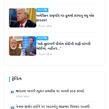
આંતરરાષ્ટ્રીય
અમેરિકન રાષ્ટ્રપતિ પર હુમલો કરવાનું વધુ એક
કાવતરું!
1 દિવસ પહેલા
આંતરરાષ્ટ્રીય
"માર્ક ઝુકરબર્ગે પીએમ મોદીની માફી માંગવી
જોઈએ, નહીંતર..."
1 દિવસ પહેલા
ટ્રેન્ડિંગ
ગુજરાતમાં ખાનગી ટ્યુશન ક્લાસીસ પર આવશે કડક કાયદો
01
6 દિવસ પહેલા
નેનાવા-સાંચોર હાઈવે પર ખાડાઓનું સામ્રાજ્ય બિસ્માર રસ્તાથી
02