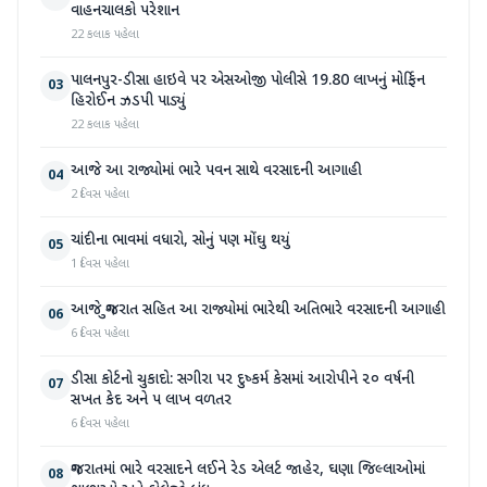
વાહનચાલકો પરેશાન
22 કલાક પહેલા
પાલનપુર-ડીસા હાઇવે પર એસઓજી પોલીસે 19.80 લાખનું મોર્ફિન
03
હિરોઈન ઝડપી પાડ્યું
22 કલાક પહેલા
આજે આ રાજ્યોમાં ભારે પવન સાથે વરસાદની આગાહી
04
2 દિવસ પહેલા
ચાંદીના ભાવમાં વધારો, સોનું પણ મોંઘુ થયું
05
1 દિવસ પહેલા
આજે ગુજરાત સહિત આ રાજ્યોમાં ભારેથી અતિભારે વરસાદની આગાહી
06
6 દિવસ પહેલા
ડીસા કોર્ટનો ચુકાદો: સગીરા પર દુષ્કર્મ કેસમાં આરોપીને ૨૦ વર્ષની
07
સખત કેદ અને ૫ લાખ વળતર
6 દિવસ પહેલા
ગુજરાતમાં ભારે વરસાદને લઈને રેડ એલર્ટ જાહેર, ઘણા જિલ્લાઓમાં
08