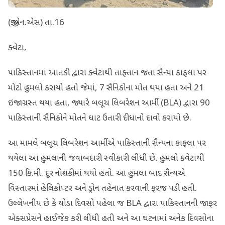
(જી.એન.એસ) તા.16
ક્વેટા,
પાકિસ્તાનમાં આતંકી દ્વારા ક્વેટાથી તાફ્તાન જતા સૈન્યા કાફલા પર
મોટો હુમલો કરાયો હતો જેમાં, 7 સૈનિકોના મોત થયા હતા અને 21
ઇજાગ્રસ્ત થયા હતા, જ્યારે બલૂચ લિબરેશન આર્મી (BLA) દ્વારા 90
પાકિસ્તાની સૈનિકોને મોતને ઘાટ ઉતારી દીધાનો દાવો કરાયો છે.
આ મામલે બલૂચ લિબરેશન આર્મીએ પાકિસ્તાની સૈન્યના કાફલા પર
થયેલા આ હુમલાની જવાબદારી સ્વીકારી લીધી છે. હુમલો ક્વેટાથી
150 કિ.મી. દૂર નોશકીમાં થયો હતો. આ હુમલા બાદ સૈન્યએ
વિસ્તારમાં હેલિકોપ્ટર અને ડ્રોન તહેનાત કરવાની ફરજ પડી હતી.
ઉલ્લેખનીય છે કે થોડા દિવસો પહેલા જ BLA દ્વારા પાકિસ્તાનની જાફર
એક્સપ્રેસને હાઈજેક કરી લીધી હતી અને આ ઘટનામાં અનેક દિવસોના