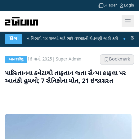
E-Paper
|
Login
માન વિભાગે 18 રાજ્યો માટે ભારે વરસાદની ચેતવણી જારી કરી
બ્રેકિંગ
●
સિદ્ધપુરથી બોમ્બ બ
16 માર્ચ, 2025
|
Super Admin
Bookmark
આંતરરાષ્ટ્રીય
પાકિસ્તાનના ક્વેટાથી તાફ્તાન જતા સૈન્યા કાફલા પર
આતંકી હુમલો; 7 સૈનિકોના મોત, 21 ઇજાગ્રસ્ત