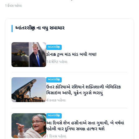
1 દિવસ પહેલા
આંતરરાષ્ટ્રીય
ના વધુ સમાચાર
આંતરરાષ્ટ્રીય
ડોનાલ્ડ ટ્રમ્પ માંડ માંડ બચી ગયા!
14 મિનિટ પહેલા
આંતરરાષ્ટ્રીય
ઉત્તર કોરિયાએ રશિયાને શક્તિશાળી બેલિસ્ટિક
મિસાઇલ આપી, યુક્રેન ગુસ્સે ભરાયું
4 કલાક પહેલા
આંતરરાષ્ટ્રીય
આ દિવસે શેખ હસીનાએ સત્તા ગુમાવી, બે વર્ષમાં
પહેલી વાર દુનિયા સમક્ષ હાજર થશે
1 દિવસ પહેલા