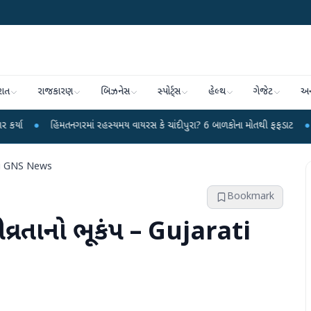
રાત
રાજકારણ
બિઝનેસ
સ્પોર્ટ્સ
હેલ્થ
ગેજેટ
અન
ંમતનગરમાં રહસ્યમય વાયરસ કે ચાંદીપુરા? 6 બાળકોના મોતથી ફફડાટ
●
હવામાન વિભાગ
jarati GNS News
Bookmark
ી તીવ્રતાનો ભૂકંપ – Gujarati