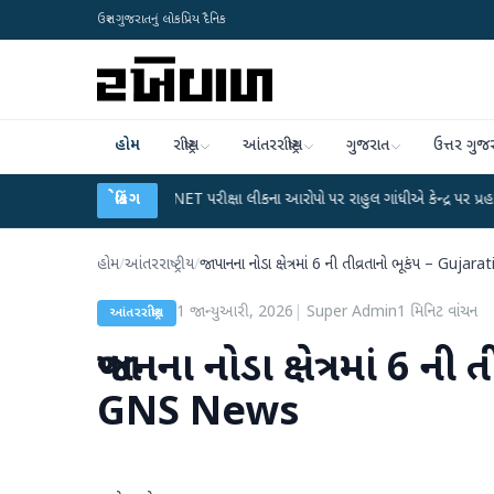
ઉત્તર ગુજરાતનું લોકપ્રિય દૈનિક
હોમ
રાષ્ટ્રીય
આંતરરાષ્ટ્રીય
ગુજરાત
ઉત્તર ગુજ
●
UGC-NET પરીક્ષા લીકના આરોપો પર રાહુલ ગાંધીએ કેન્દ્ર પર પ્રહાર કર્યા
બ્રેકિંગ
●
હિ
હોમ
/
આંતરરાષ્ટ્રીય
/
જાપાનના નોડા ક્ષેત્રમાં 6 ની તીવ્રતાનો ભૂકંપ – Gu
1 જાન્યુઆરી, 2026
|
Super Admin
1
મિનિટ વાંચન
આંતરરાષ્ટ્રીય
જાપાનના નોડા ક્ષેત્રમાં 6 ન
GNS News