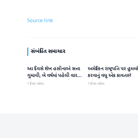
Source link
સંબંધિત સમાચાર
આ દિવસે શેખ હસીનાએ સત્તા
અમેરિકન રાષ્ટ્રપતિ પર હુમલ
આંતરરાષ્ટ્રીય
આંતરરાષ્ટ્રીય
ગુમાવી, બે વર્ષમાં પહેલી વાર
કરવાનું વધુ એક કાવતરું!
દુનિયા સમક્ષ હાજર થશે
1 દિવસ પહેલા
1 દિવસ પહેલા