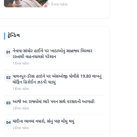
દુનિયા સમક્ષ હાજર થશે
1 દિવસ પહેલા
ટ્રેન્ડિંગ
નેનાવા-સાંચોર હાઈવે પર ખાડાઓનું સામ્રાજ્ય બિસ્માર
01
રસ્તાથી વાહનચાલકો પરેશાન
1 દિવસ પહેલા
પાલનપુર-ડીસા હાઇવે પર એસઓજી પોલીસે 19.80 લાખનું
02
મોર્ફિન હિરોઈન ઝડપી પાડ્યું
1 દિવસ પહેલા
આજે આ રાજ્યોમાં ભારે પવન સાથે વરસાદની આગાહી
03
2 દિવસ પહેલા
ચાંદીના ભાવમાં વધારો, સોનું પણ મોંઘુ થયું
04
2 દિવસ પહેલા