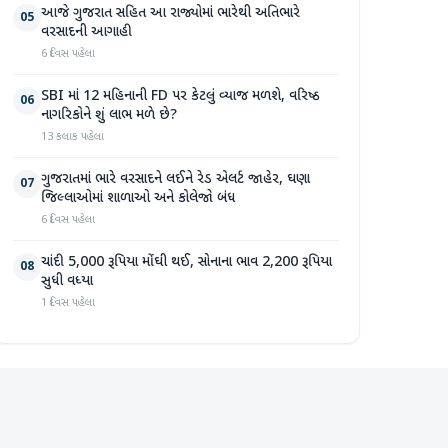
આજે ગુજરાત સહિત આ રાજ્યોમાં ભારેથી અતિભારે
05
વરસાદની આગાહી
6 દિવસ પહેલા
SBI માં 12 મહિનાની FD પર કેટલું વ્યાજ મળશે, વરિષ્ઠ
06
નાગરિકોને શું લાભ મળે છે?
13 કલાક પહેલા
ગુજરાતમાં ભારે વરસાદને લઈને રેડ એલર્ટ જાહેર, ઘણા
07
જિલ્લાઓમાં શાળાઓ અને કોલેજો બંધ
6 દિવસ પહેલા
ચાંદી 5,000 રૂપિયા મોંઘી થઈ, સોનાના ભાવ 2,200 રૂપિયા
08
સુધી વધ્યા
1 દિવસ પહેલા