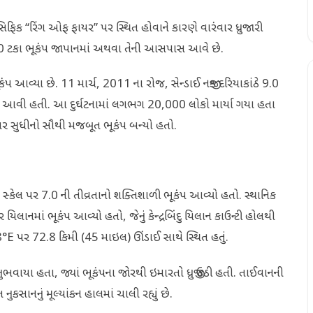
ેસિફિક “રિંગ ઓફ ફાયર” પર સ્થિત હોવાને કારણે વારંવાર ધ્રુજારી
ગ 20 ટકા ભૂકંપ જાપાનમાં અથવા તેની આસપાસ આવે છે.
ૂકંપ આવ્યા છે. 11 માર્ચ, 2011 ના રોજ, સેન્ડાઈ નજીક દરિયાકાંઠે 9.0
મી આવી હતી. આ દુર્ઘટનામાં લગભગ 20,000 લોકો માર્યા ગયા હતા
યાર સુધીનો સૌથી મજબૂત ભૂકંપ બન્યો હતો.
ટર સ્કેલ પર 7.0 ની તીવ્રતાનો શક્તિશાળી ભૂકંપ આવ્યો હતો. સ્થાનિક
 યિલાનમાં ભૂકંપ આવ્યો હતો, જેનું કેન્દ્રબિંદુ યિલાન કાઉન્ટી હોલથી
22.08°E પર 72.8 કિમી (45 માઇલ) ઊંડાઈ સાથે સ્થિત હતું.
ાયા હતા, જ્યાં ભૂકંપના જોરથી ઇમારતો ધ્રુજી ઉઠી હતી. તાઈવાનની
કસાનનું મૂલ્યાંકન હાલમાં ચાલી રહ્યું છે.