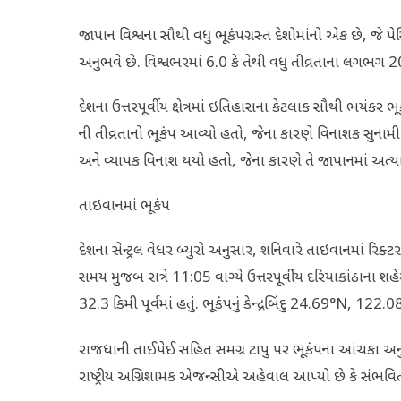
જાપાન વિશ્વના સૌથી વધુ ભૂકંપગ્રસ્ત દેશોમાંનો એક છે, જે પ
અનુભવે છે. વિશ્વભરમાં 6.0 કે તેથી વધુ તીવ્રતાના લગભ
દેશના ઉત્તરપૂર્વીય ક્ષેત્રમાં ઇતિહાસના કેટલાક સૌથી ભયંકર ભ
ની તીવ્રતાનો ભૂકંપ આવ્યો હતો, જેના કારણે વિનાશક સુના
અને વ્યાપક વિનાશ થયો હતો, જેના કારણે તે જાપાનમાં અત્
તાઇવાનમાં ભૂકંપ
દેશના સેન્ટ્રલ વેધર બ્યુરો અનુસાર, શનિવારે તાઇવાનમાં રિક્
સમય મુજબ રાત્રે 11:05 વાગ્યે ઉત્તરપૂર્વીય દરિયાકાંઠાના શહેર
32.3 કિમી પૂર્વમાં હતું. ભૂકંપનું કેન્દ્રબિંદુ 24.69°N, 1
રાજધાની તાઈપેઈ સહિત સમગ્ર ટાપુ પર ભૂકંપના આંચકા અનુભવ
રાષ્ટ્રીય અગ્નિશામક એજન્સીએ અહેવાલ આપ્યો છે કે સંભવિત નુ