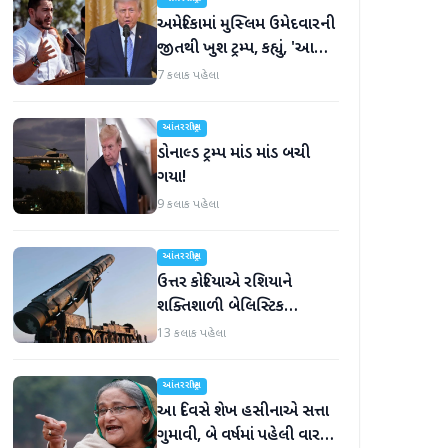
અમેરિકામાં મુસ્લિમ ઉમેદવારની
જીતથી ખુશ ટ્રમ્પ, કહ્યું, 'આ
અમારા માટે સારા સમાચાર છે'
7 કલાક પહેલા
આંતરરાષ્ટ્રીય
ડોનાલ્ડ ટ્રમ્પ માંડ માંડ બચી
ગયા!
9 કલાક પહેલા
આંતરરાષ્ટ્રીય
ઉત્તર કોરિયાએ રશિયાને
શક્તિશાળી બેલિસ્ટિક
મિસાઇલ આપી, યુક્રેન ગુસ્સે
13 કલાક પહેલા
ભરાયું
આંતરરાષ્ટ્રીય
આ દિવસે શેખ હસીનાએ સત્તા
ગુમાવી, બે વર્ષમાં પહેલી વાર