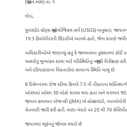
(જી.એન.એસ) તા. ૧
નોડા,
યુનાઇટેડ સ્ટેટ્સ જીઓલોજિકલ સર્વે (USGS) અનુસાર, જાપાનના ન
19.3 કિલોમીટરની ઊંડાઈએ આવ્યો હતો, જેના કારણે જમ
અધિકારીઓએ જણાવ્યું હતું કે જાનમાલના નુકસાનના કોઈ 
અસરોનું મૂલ્યાંકન કરવા માટે પરિસ્થિતિનું નજીકથી નિરીક્ષણ
અને દરિયાકાંઠાના વિસ્તારોમાં સામાન્ય સ્થિતિ ચાલુ છે.
8 ડિસેમ્બરના રોજ દરિયા કિનારે 7.5 ની તીવ્રતાના શક્તિશ
ઓછામાં ઓછા 30 લોકો ઘાયલ થયા હતા અને લગભગ 90,000
જાપાન હવામાન એજન્સી (JMA) એ હોક્કાઇડો, આઓમોરી અને ઇ
ચેતવણી જારી કરી હતી. ઘણા બંદરો પર 20 થી 70 સેન્ટિમીટ
જાપાનમાં ભૂકંપનું જોખમ વધારે છે