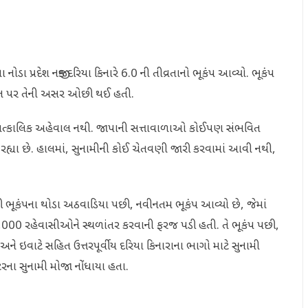
ોડા પ્રદેશ નજીક દરિયા કિનારે 6.0 ની તીવ્રતાનો ભૂકંપ આવ્યો. ભૂકંપ
ીન પર તેની અસર ઓછી થઈ હતી.
તાત્કાલિક અહેવાલ નથી. જાપાની સત્તાવાળાઓ કોઈપણ સંભવિત
 કરી રહ્યા છે. હાલમાં, સુનામીની કોઈ ચેતવણી જારી કરવામાં આવી નથી,
ાળી ભૂકંપના થોડા અઠવાડિયા પછી, નવીનતમ ભૂકંપ આવ્યો છે, જેમાં
 રહેવાસીઓને સ્થળાંતર કરવાની ફરજ પડી હતી. તે ભૂકંપ પછી,
વાટે સહિત ઉત્તરપૂર્વીય દરિયા કિનારાના ભાગો માટે સુનામી
રના સુનામી મોજા નોંધાયા હતા.