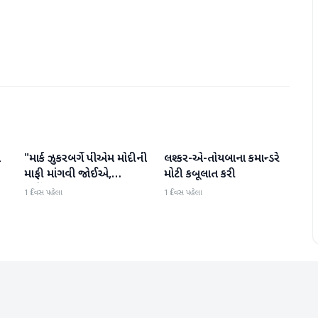
ો
"માર્ક ઝુકરબર્ગે પીએમ મોદીની
લશ્કર-એ-તોયબાના કમાન્ડરે
આંતરરાષ્ટ્રીય
આંતરરાષ્ટ્રીય
માફી માંગવી જોઈએ,
મોટી કબૂલાત કરી
નહીંતર..."
1 દિવસ પહેલા
1 દિવસ પહેલા