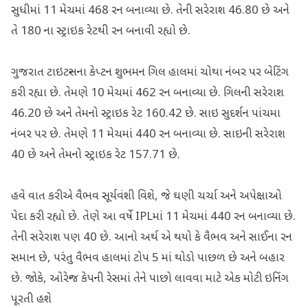
સુધીમાં 11 મેચમાં 468 રન બનાવ્યા છે. તેની સરેરાશ 46.80 છે અને
તે 180 ના સ્ટ્રાઇક રેટથી રન બનાવી રહ્યો છે.
ગુજરાત ટાઇટન્સના કેપ્ટન શુભમન ગિલ હાલમાં ચોથા નંબર પર બેટિંગ
કરી રહ્યા છે. તેમણે 10 મેચમાં 462 રન બનાવ્યા છે. ગિલની સરેરાશ
46.20 છે અને તેમનો સ્ટ્રાઇક રેટ 160.42 છે. સાઇ સુદર્શન પાંચમા
નંબર પર છે. તેમણે 11 મેચમાં 440 રન બનાવ્યા છે. સાઇની સરેરાશ
40 છે અને તેમનો સ્ટ્રાઇક રેટ 157.71 છે.
હવે વાત કરીએ વૈભવ સૂર્યવંશી વિશે, જે ઘણી ચર્ચા અને અપેક્ષાઓ
પેદા કરી રહ્યો છે. તેણે આ વર્ષે IPLમાં 11 મેચમાં 440 રન બનાવ્યા છે.
તેની સરેરાશ પણ 40 છે. આનો અર્થ એ થયો કે વૈભવ અને સાઈના રન
સમાન છે, પરંતુ વૈભવ હાલમાં ટોપ 5 માં થોડો પાછળ છે અને બહાર
છે. જોકે, ઓરેન્જ કેપની રેસમાં તેને પાછો લાવવા માટે એક મોટી ઇનિંગ
પૂરતી હશે