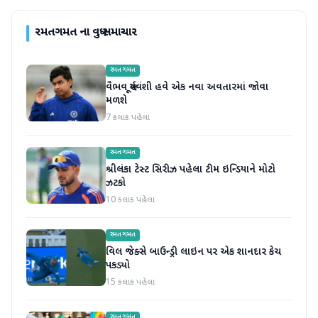
રમતગમત
ના વધુ સમાચાર
રમતગમત
વૈભવ સૂર્યવંશી હવે એક નવા અવતારમાં જોવા
મળશે
7 કલાક પહેલા
રમતગમત
શ્રીલંકા ટેસ્ટ સિરીઝ પહેલા ટીમ ઇન્ડિયાને મોટો
ઝટકો
10 કલાક પહેલા
રમતગમત
વિલ જેક્સે બાઉન્ડ્રી લાઇન પર એક શાનદાર કેચ
પકડ્યો
15 કલાક પહેલા
રમતગમત