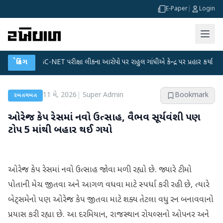
E-Paper
|
Login
●
UGC-NET પરીક્ષા લીકના આરોપો પર રાહુલ ગાંધીએ કેન્દ્ર પર પ્રહાર કર્યા
બ્રેકિંગ
●
હિંમત
11 મે, 2026
|
Super Admin
Bookmark
રમતગમત
ઓરેન્જ કેપ રેસમાં નવો ઉત્સાહ, વૈભવ સૂર્યવંશી પણ
ટોપ 5 માંથી બહાર થઈ ગયો
ઓરેન્જ કેપ રેસમાં નવો ઉત્સાહ જોવા મળી રહ્યો છે. જ્યારે ટીમો
પોતાની મેચ જીતવા અને આગળ વધવા માટે સ્પર્ધા કરી રહી છે, ત્યારે
બેટ્સમેનો પણ ઓરેન્જ કેપ જીતવા માટે શક્ય તેટલા વધુ રન બનાવવાનો
પ્રયાસ કરી રહ્યા છે. આ દરમિયાન, રાજસ્થાન રોયલ્સનો ઓપનર અને