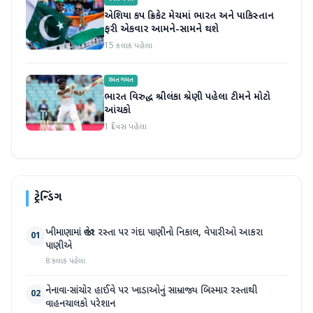
એશિયા કપ ક્રિકેટ મેચમાં ભારત અને પાકિસ્તાન
ફરી એકવાર આમને-સામને થશે
15 કલાક પહેલા
રમતગમત
ભારત વિરુદ્ધ શ્રીલંકા શ્રેણી પહેલા ટીમને મોટો
આંચકો
1 દિવસ પહેલા
ટ્રેન્ડિંગ
ખીમાણામાં જાહેર રસ્તા પર ગંદા પાણીનો નિકાલ, વેપારીઓ આકરા
01
પાણીએ
8 કલાક પહેલા
નેનાવા-સાંચોર હાઈવે પર ખાડાઓનું સામ્રાજ્ય બિસ્માર રસ્તાથી
02
વાહનચાલકો પરેશાન