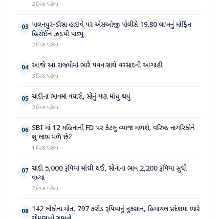
2 દિવસ પહેલા
પાલનપુર-ડીસા હાઇવે પર એસઓજી પોલીસે 19.80 લાખનું મોર્ફિન
03
હિરોઈન ઝડપી પાડ્યું
2 દિવસ પહેલા
આજે આ રાજ્યોમાં ભારે પવન સાથે વરસાદની આગાહી
04
3 દિવસ પહેલા
ચાંદીના ભાવમાં વધારો, સોનું પણ મોંઘુ થયું
05
3 દિવસ પહેલા
SBI માં 12 મહિનાની FD પર કેટલું વ્યાજ મળશે, વરિષ્ઠ નાગરિકોને
06
શું લાભ મળે છે?
1 દિવસ પહેલા
ચાંદી 5,000 રૂપિયા મોંઘી થઈ, સોનાના ભાવ 2,200 રૂપિયા સુધી
07
વધ્યા
2 દિવસ પહેલા
142 લોકોના મોત, 797 કરોડ રૂપિયાનું નુકસાન, હિમાચલ પ્રદેશમાં ભારે
08
ચોમાસાનો સામનો