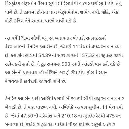
વિસ્ફોટક બેટ્સમેન વૈભવ સૂર્યવંશી રેસમાંથી બહાર થઈ રહ્યો હોય તેવું
લાગે છે. તે હાલમાં ટોચના પાંચ બેટ્સમેનોમાં શામેલ નથી. જોકે, એક
મોટી ઇનિંગ તેને રમતમાં પાછો લાવી શકે છે.
આ વર્ષે IPLમાં સૌથી વધુ રન બનાવનાર ખેલાડી સનરાઇઝર્સ
હૈદરાબાદનો હેનરિક ક્લાસેન છે, જેમણે 11 મેચમાં 494 રન બનાવ્યા
છે. ક્લાસેન હાલમાં 54.89 ની સરેરાશ અને 157.32 ના સ્ટ્રાઇક રેટથી
સ્કોર કરી રહ્યો છે. તે ટૂંક સમયમાં 500 રનનો આંકડો પાર કરી શકે છે.
ક્લાસેનની પ્રભાવશાળી બેટિંગને કારણે ટીમ ટોપ-ફોરમાં સ્થાન
મેળવવાની દાવેદારી જાળવી રાખે છે.
હેનરિક ક્લાસેન પછી અભિષેક શર્મા બીજા ક્રમે સૌથી વધુ રન બનાવનાર
ખેલાડી છે. તે પણ પાછળ નથી. અભિષેકે અત્યાર સુધીમાં 11 મેચ રમી
છે, જેમાં 47.50 ની સરેરાશ અને 210.18 ના સ્ટ્રાઇક રેટથી 475 રન
બનાવ્યા છે. કેએલ રાહુલ આ યાદીમાં ત્રીજા ક્રમે છે. રાહુલે અત્યાર