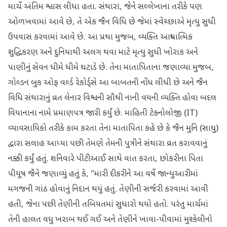
માર્ચે અંતિમ શ્વાસ લીધા હતા. સંથારા, જેને સલ્લેખાના તરીકે પણ
ઓળખવામાં આવે છે, તે એક જૈન વિધિ છે જેમાં સ્વેચ્છાએ મૃત્યુ સુધી
ઉપવાસ કરવામાં આવે છે. આ પ્રથા મુજબ, વ્યક્તિ આધ્યાત્મિક
શુદ્ધિકરણ અને દુનિયાથી અલગ થવા માટે મૃત્યુ સુધી ખોરાક અને
પાણીનું સેવન ધીમે ધીમે ઘટાડે છે. તેના માતાપિતાના જણાવ્યા મુજબ,
ગોલ્ડન બુક ઓફ વર્લ્ડ રેકોર્ડ્સે આ બાબતની નોંધ લીધી છે અને જૈન
વિધિ સંથારાનું વ્રત લેનાર વિશ્વની સૌથી નાની વયની વ્યક્તિ હોવા બદલ
વિયાનાના નામે પ્રમાણપત્ર જારી કર્યું છે. માહિતી ટેકનોલોજી (IT)
વ્યાવસાયિકો તરીકે કામ કરતા તેના માતાપિતા કહે છે કે જૈન મુનિ (સાધુ)
દ્વારા સલાહ આપ્યા પછી તેમણે તેમની પુત્રીને સંથારા વ્રત કરાવવાનું
નક્કી કર્યું હતું. શનિવારે પીટીઆઈ સાથે વાત કરતા, છોકરીના પિતા
પીયૂષ જૈને જણાવ્યું હતું કે, "મારી દીકરીને આ વર્ષે જાન્યુઆરીમાં
મગજની ગાંઠ હોવાનું નિદાન થયું હતું. તેણીની સર્જરી કરવામાં આવી
હતી, જેના પછી તેણીની તબિયતમાં સુધારો થયો હતો. પરંતુ માર્ચમાં
તેની હાલત વધુ ખરાબ થઈ ગઈ અને તેણીને ખાવા-પીવામાં મુશ્કેલીનો