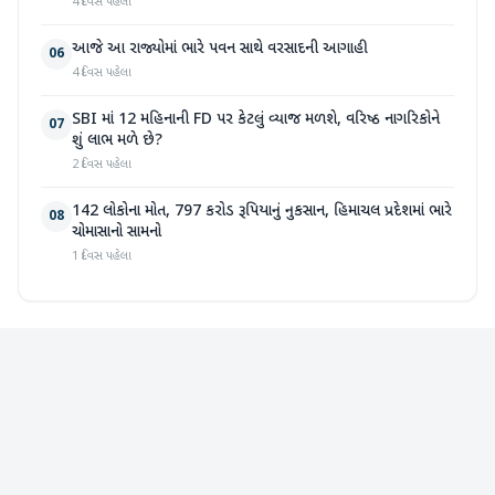
4 દિવસ પહેલા
આજે આ રાજ્યોમાં ભારે પવન સાથે વરસાદની આગાહી
06
4 દિવસ પહેલા
SBI માં 12 મહિનાની FD પર કેટલું વ્યાજ મળશે, વરિષ્ઠ નાગરિકોને
07
શું લાભ મળે છે?
2 દિવસ પહેલા
142 લોકોના મોત, 797 કરોડ રૂપિયાનું નુકસાન, હિમાચલ પ્રદેશમાં ભારે
08
ચોમાસાનો સામનો
1 દિવસ પહેલા