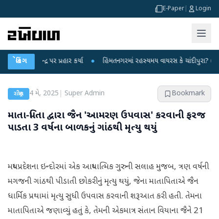
E-Paper
|
Login
ન્દ્ર પર પ્રહાર કર્યા
બ્રેકિંગ
●
હિંમતનગરમાં રહસ્યમય વાયરસ કે ચાંદીપુરા? 6 બાળકોના મ
4 મે, 2025
|
Super Admin
Bookmark
રાષ્ટ્રીય
માતા-પિતા દ્વારા જૈન 'આમરણ ઉપવાસ' કરવાની ફરજ
પાડતા 3 વર્ષના બાળકનું ગાંઠથી મૃત્યુ થયું
મધ્યપ્રદેશના ઇન્દોરમાં એક આધ્યાત્મિક ગુરુની સલાહ મુજબ, ત્રણ વર્ષની
મગજની ગાંઠથી પીડાતી છોકરીનું મૃત્યુ થયું, જેના માતાપિતાએ જૈન
ધાર્મિક પ્રથામાં મૃત્યુ સુધી ઉપવાસ કરવાની શરૂઆત કરી હતી. તેમના
માતાપિતાએ જણાવ્યું હતું કે, તેમની એકમાત્ર સંતાન વિયાના જૈને 21