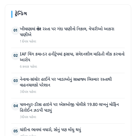
ટ્રેન્ડિંગ
ખીમાણામાં જાહેર રસ્તા પર ગંદા પાણીનો નિકાલ, વેપારીઓ આકરા
01
પાણીએ
1 દિવસ પહેલા
IAF વિંગ કમાન્ડર હનીટ્રેપમાં ફસાયા, સંવેદનશીલ માહિતી લીક કરવાનો
02
આરોપ
6 કલાક પહેલા
નેનાવા-સાંચોર હાઈવે પર ખાડાઓનું સામ્રાજ્ય બિસ્માર રસ્તાથી
03
વાહનચાલકો પરેશાન
3 દિવસ પહેલા
પાલનપુર-ડીસા હાઇવે પર એસઓજી પોલીસે 19.80 લાખનું મોર્ફિન
04
હિરોઈન ઝડપી પાડ્યું
3 દિવસ પહેલા
ચાંદીના ભાવમાં વધારો, સોનું પણ મોંઘુ થયું
05