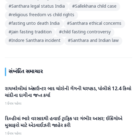
#
Santhara legal status India
#
Sallekhana child case
#
religious freedom vs child rights
#
fasting unto death India
#
Santhara ethical concerns
#
Jain fasting tradition
#
child fasting controversy
#
Indore Santhara incident
#
Santhara and Indian law
સંબંધિત સમાચાર
રાયબરેલીમાં એન્કાઉન્ટર બાદ ચોરોની ગેંગની ધરપકડ, પોલીસે 12.4 કિલો
રાષ્ટ્રીય
ચાંદીના દાગીના જપ્ત કર્યા
1 દિવસ પહેલા
દિલ્હીમાં ભારે વરસાદથી હવાઈ ટ્રાફિક પર ગંભીર અસર; ઈન્ડિગોએ
રાષ્ટ્રીય
મુસાફરો માટે એડવાઈઝરી જાહેર કરી
1 દિવસ પહેલા