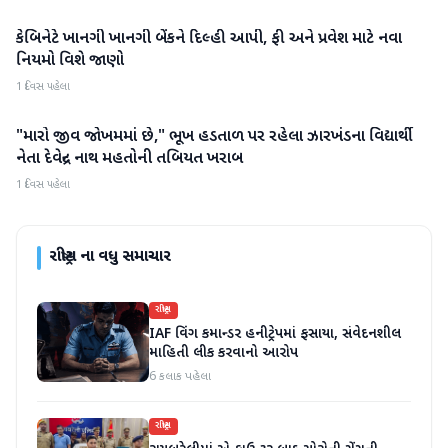
કેબિનેટે ખાનગી ખાનગી બેંકને દિલ્હી આપી, ફી અને પ્રવેશ માટે નવા
રાષ્ટ્રીય
નિયમો વિશે જાણો
1 દિવસ પહેલા
"મારો જીવ જોખમમાં છે," ભૂખ હડતાળ પર રહેલા ઝારખંડના વિદ્યાર્થી
રાષ્ટ્રીય
નેતા દેવેન્દ્ર નાથ મહતોની તબિયત ખરાબ
1 દિવસ પહેલા
રાષ્ટ્રીય
ના વધુ સમાચાર
રાષ્ટ્રીય
IAF વિંગ કમાન્ડર હનીટ્રેપમાં ફસાયા, સંવેદનશીલ
માહિતી લીક કરવાનો આરોપ
6 કલાક પહેલા
રાષ્ટ્રીય