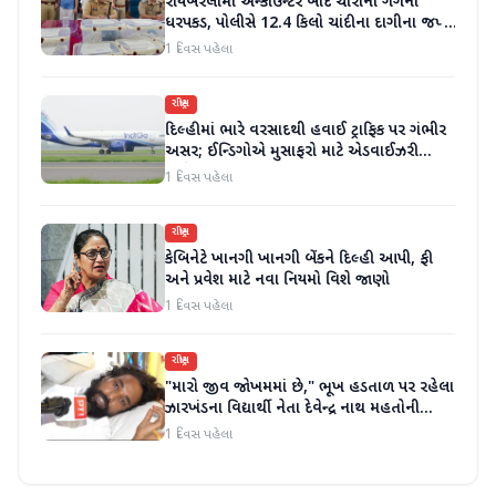
રાયબરેલીમાં એન્કાઉન્ટર બાદ ચોરોની ગેંગની
ધરપકડ, પોલીસે 12.4 કિલો ચાંદીના દાગીના જપ્ત
કર્યા
1 દિવસ પહેલા
રાષ્ટ્રીય
દિલ્હીમાં ભારે વરસાદથી હવાઈ ટ્રાફિક પર ગંભીર
અસર; ઈન્ડિગોએ મુસાફરો માટે એડવાઈઝરી
જાહેર કરી
1 દિવસ પહેલા
રાષ્ટ્રીય
કેબિનેટે ખાનગી ખાનગી બેંકને દિલ્હી આપી, ફી
અને પ્રવેશ માટે નવા નિયમો વિશે જાણો
1 દિવસ પહેલા
રાષ્ટ્રીય
"મારો જીવ જોખમમાં છે," ભૂખ હડતાળ પર રહેલા
ઝારખંડના વિદ્યાર્થી નેતા દેવેન્દ્ર નાથ મહતોની
તબિયત ખરાબ
1 દિવસ પહેલા