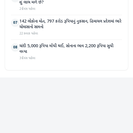
શું લાભ મળે છે?
2 દિવસ પહેલા
142 લોકોના મોત, 797 કરોડ રૂપિયાનું નુકસાન, હિમાચલ પ્રદેશમાં ભારે
07
ચોમાસાનો સામનો
22 કલાક પહેલા
ચાંદી 5,000 રૂપિયા મોંઘી થઈ, સોનાના ભાવ 2,200 રૂપિયા સુધી
08
વધ્યા
3 દિવસ પહેલા