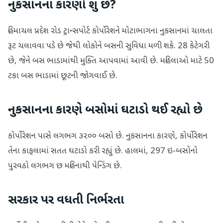
નુકસાનના કારણો શું છે?
હિમાચલ પ્રદેશ રોડ ટ્રાન્સપોર્ટ કોર્પોરેશને મોટાભાગના નુકસાનમાં ચાલતા
રૂટ ચલાવવા પડે છે જેથી લોકોને બસની સુવિધા મળી શકે. 28 કેટેગરી
છે, જેને બસ ભાડામાંથી મુક્તિ આપવામાં આવી છે. મહિલાઓ માટે 50
ટકા બસ ભાડામાં છૂટની જોગવાઈ છે.
નુકસાનના કારણે બસોમાં ઘટાડો થઈ રહ્યો છે
કોર્પોરેશન પાસે લગભગ ૩૨૦૦ બસો છે. નુકસાનના કારણે, કોર્પોરેશન
તેના કાફલામાં સતત ઘટાડો કરી રહ્યું છે. હાલમાં, 297 ઇ-બસોનો
પુરવઠો લગભગ છ મહિનાથી પેન્ડિંગ છે.
સરકાર પર વધતી નિર્ભરતા