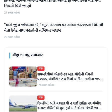
કેબિનેટે ખાનગી ખાનગી બેંકને દિલ્હી આપી, ફી અને પ્રવેશ માટે નવા
રાષ્ટ્રીય
નિયમો વિશે જાણો
21 કલાક પહેલા
"મારો જીવ જોખમમાં છે," ભૂખ હડતાળ પર રહેલા ઝારખંડના વિદ્યાર્થી
રાષ્ટ્રીય
નેતા દેવેન્દ્ર નાથ મહતોની તબિયત ખરાબ
22 કલાક પહેલા
રાષ્ટ્રીય
ના વધુ સમાચાર
રાષ્ટ્રીય
રાયબરેલીમાં એન્કાઉન્ટર બાદ ચોરોની ગેંગની
ધરપકડ, પોલીસે 12.4 કિલો ચાંદીના દાગીના જપ્ત
કર્યા
19 કલાક પહેલા
રાષ્ટ્રીય
દિલ્હીમાં ભારે વરસાદથી હવાઈ ટ્રાફિક પર ગંભીર
અસર; ઈન્ડિગોએ મુસાફરો માટે એડવાઈઝરી જાહેર