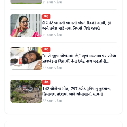
કરી
21 કલાક પહેલા
રાષ્ટ્રીય
કેબિનેટે ખાનગી ખાનગી બેંકને દિલ્હી આપી, ફી
અને પ્રવેશ માટે નવા નિયમો વિશે જાણો
21 કલાક પહેલા
રાષ્ટ્રીય
"મારો જીવ જોખમમાં છે," ભૂખ હડતાળ પર રહેલા
ઝારખંડના વિદ્યાર્થી નેતા દેવેન્દ્ર નાથ મહતોની
તબિયત ખરાબ
22 કલાક પહેલા
રાષ્ટ્રીય
142 લોકોના મોત, 797 કરોડ રૂપિયાનું નુકસાન,
હિમાચલ પ્રદેશમાં ભારે ચોમાસાનો સામનો
22 કલાક પહેલા