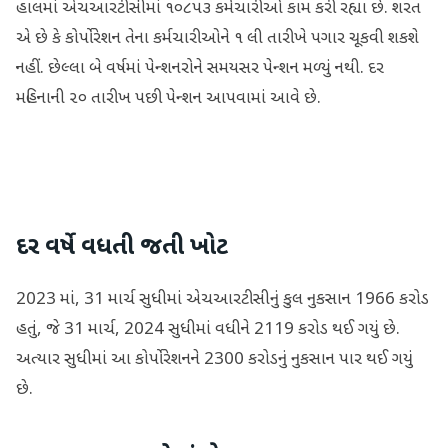
હાલમાં એચઆરટીસીમાં ૧૦૮૫૩ કર્મચારીઓ કામ કરી રહ્યા છે. શરત
એ છે કે કોર્પોરેશન તેના કર્મચારીઓને ૧ લી તારીખે પગાર ચૂકવી શકશે
નહીં. છેલ્લા બે વર્ષમાં પેન્શનરોને સમયસર પેન્શન મળ્યું નથી. દર
મહિનાની ૨૦ તારીખ પછી પેન્શન આપવામાં આવે છે.
દર વર્ષે વધતી જતી ખોટ
2023 માં, 31 માર્ચ સુધીમાં એચઆરટીસીનું કુલ નુકસાન 1966 કરોડ
હતું, જે 31 માર્ચ, 2024 સુધીમાં વધીને 2119 કરોડ થઈ ગયું છે.
અત્યાર સુધીમાં આ કોર્પોરેશનને 2300 કરોડનું નુકસાન પાર થઈ ગયું
છે.