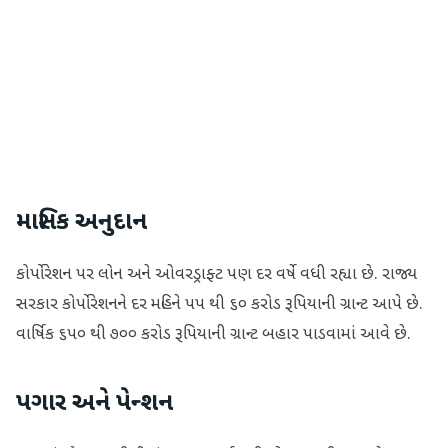
માસિક અનુદાન
કોર્પોરેશન પર લોન અને ઓવરડ્રાફ્ટ પણ દર વર્ષે વધી રહ્યા છે. રાજ્ય
સરકાર કોર્પોરેશનને દર મહિને ૫૫ થી ૬૦ કરોડ રૂપિયાની ગ્રાન્ટ આપે છે.
વાર્ષિક ૬૫૦ થી ૭૦૦ કરોડ રૂપિયાની ગ્રાન્ટ બહાર પાડવામાં આવે છે.
પગાર અને પેન્શન