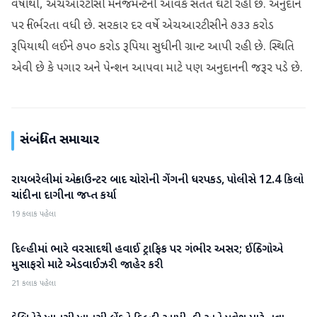
વર્ષોથી, એચઆરટીસી મેનેજમેન્ટની આવક સતત ઘટી રહી છે. અનુદાન
પર નિર્ભરતા વધી છે. સરકાર દર વર્ષે એચઆરટીસીને ૭૩૩ કરોડ
રૂપિયાથી લઈને ૭૫૦ કરોડ રૂપિયા સુધીની ગ્રાન્ટ આપી રહી છે. સ્થિતિ
એવી છે કે પગાર અને પેન્શન આપવા માટે પણ અનુદાનની જરૂર પડે છે.
સંબંધિત સમાચાર
રાયબરેલીમાં એન્કાઉન્ટર બાદ ચોરોની ગેંગની ધરપકડ, પોલીસે 12.4 કિલો
રાષ્ટ્રીય
ચાંદીના દાગીના જપ્ત કર્યા
19 કલાક પહેલા
દિલ્હીમાં ભારે વરસાદથી હવાઈ ટ્રાફિક પર ગંભીર અસર; ઈન્ડિગોએ
રાષ્ટ્રીય
મુસાફરો માટે એડવાઈઝરી જાહેર કરી
21 કલાક પહેલા