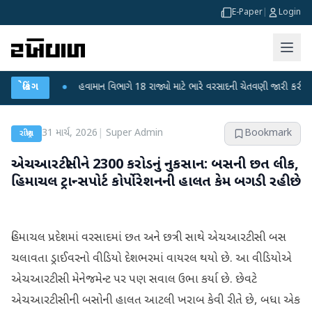
E-Paper
|
Login
ફફડાટ
બ્રેકિંગ
●
હવામાન વિભાગે 18 રાજ્યો માટે ભારે વરસાદની ચેતવણી જારી કરી
●
સિદ
31 માર્ચ, 2026
|
Super Admin
Bookmark
રાષ્ટ્રીય
એચઆરટીસીને 2300 કરોડનું નુકસાન: બસની છત લીક,
હિમાચલ ટ્રાન્સપોર્ટ કોર્પોરેશનની હાલત કેમ બગડી રહી છે
હિમાચલ પ્રદેશમાં વરસાદમાં છત અને છત્રી સાથે એચઆરટીસી બસ
ચલાવતા ડ્રાઈવરનો વીડિયો દેશભરમાં વાયરલ થયો છે. આ વીડિયોએ
એચઆરટીસી મેનેજમેન્ટ પર પણ સવાલ ઉભા કર્યા છે. છેવટે
એચઆરટીસીની બસોની હાલત આટલી ખરાબ કેવી રીતે છે, બધા એક