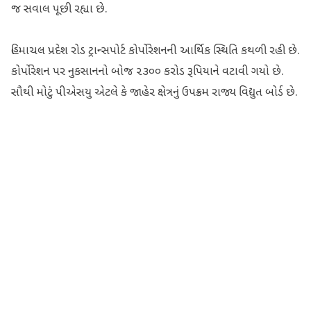
જ સવાલ પૂછી રહ્યા છે.
હિમાચલ પ્રદેશ રોડ ટ્રાન્સપોર્ટ કોર્પોરેશનની આર્થિક સ્થિતિ કથળી રહી છે.
કોર્પોરેશન પર નુકસાનનો બોજ ૨૩૦૦ કરોડ રૂપિયાને વટાવી ગયો છે.
સૌથી મોટું પીએસયુ એટલે કે જાહેર ક્ષેત્રનું ઉપક્રમ રાજ્ય વિદ્યુત બોર્ડ છે.