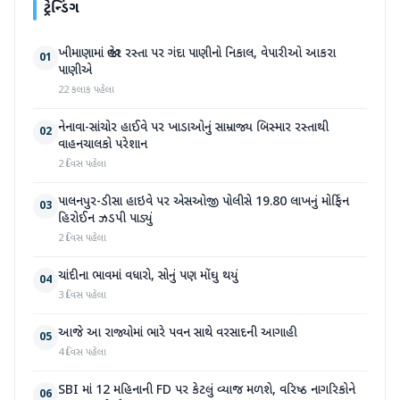
ટ્રેન્ડિંગ
ખીમાણામાં જાહેર રસ્તા પર ગંદા પાણીનો નિકાલ, વેપારીઓ આકરા
01
પાણીએ
22 કલાક પહેલા
નેનાવા-સાંચોર હાઈવે પર ખાડાઓનું સામ્રાજ્ય બિસ્માર રસ્તાથી
02
વાહનચાલકો પરેશાન
2 દિવસ પહેલા
પાલનપુર-ડીસા હાઇવે પર એસઓજી પોલીસે 19.80 લાખનું મોર્ફિન
03
હિરોઈન ઝડપી પાડ્યું
2 દિવસ પહેલા
ચાંદીના ભાવમાં વધારો, સોનું પણ મોંઘુ થયું
04
3 દિવસ પહેલા
આજે આ રાજ્યોમાં ભારે પવન સાથે વરસાદની આગાહી
05
4 દિવસ પહેલા
SBI માં 12 મહિનાની FD પર કેટલું વ્યાજ મળશે, વરિષ્ઠ નાગરિકોને
06