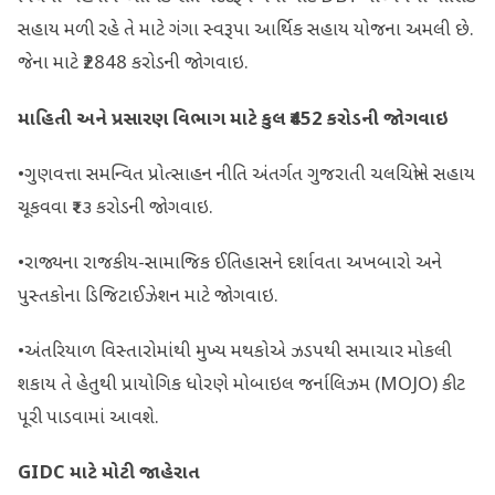
સહાય મળી રહે તે માટે ગંગા સ્વરૂપા આર્થિક સહાય યોજના અમલી છે.
જેના માટે ₹2848 કરોડની જોગવાઇ.
માહિતી અને પ્રસારણ વિભાગ માટે કુલ
₹452
કરોડની જોગવાઇ
•ગુણવત્તા સમન્‍વિત પ્રોત્સાહન નીતિ અંતર્ગત ગુજરાતી ચલચિત્રોને સહાય
ચૂકવવા ₹૨૩ કરોડની જોગવાઇ.
•રાજ્યના રાજકીય-સામાજિક ઈતિહાસને દર્શાવતા અખબારો અને
પુસ્તકોના ડિજિટાઈઝેશન માટે જોગવાઇ.
•અંતરિયાળ વિસ્તારોમાંથી મુખ્ય મથકોએ ઝડપથી સમાચાર મોકલી
શકાય તે હેતુથી પ્રાયોગિક ધોરણે મોબાઇલ જર્નાલિઝમ (MOJO) કીટ
પૂરી પાડવામાં આવશે.
GIDC
માટે મોટી જાહેરાત