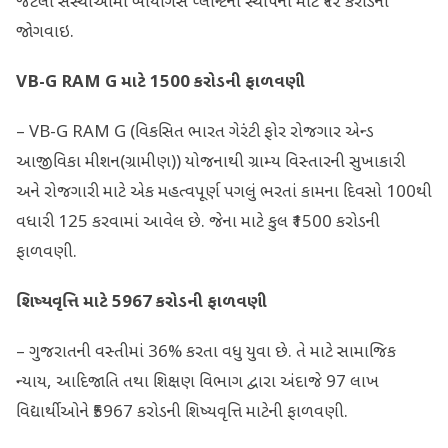
જેટલી સંસ્થાઓમાં બાયોગેસ પ્લાન્ટની સ્થાપના માટે ₹૧૨ કરોડની
જોગવાઇ.
VB-G RAM G
માટે
1500
કરોડની ફાળવણી
– VB-G RAM G (વિકસિત ભારત ગેરંટી ફોર રોજગાર એન્‍ડ
આજીવિકા મીશન(ગ્રામીણ)) યોજનાથી ગ્રામ્ય વિસ્તારની સુખાકારી
અને રોજગારી માટે એક મહત્વપૂર્ણ પગલું ભરતાં કામના દિવસો 100થી
વધારી 125 કરવામાં આવેલ છે. જેના માટે કુલ ₹1500 કરોડની
ફાળવણી.
શિષ્યવૃત્તિ માટે
5967
કરોડની ફાળવણી
– ગુજરાતની વસ્તીમાં 36% કરતા વધુ યુવા છે. તે માટે સામાજિક
ન્યાય, આદિજાતિ તથા શિક્ષણ વિભાગ દ્વારા અંદાજે 97 લાખ
વિદ્યાર્થીઓને ₹5967 કરોડની શિષ્યવૃત્તિ માટેની ફાળવણી.