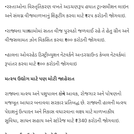
•રસ્તાઓના વિસ્તૃતિકરણ વખતે અડચણરૂપ હયાત ટ્રાન્‍સમીશન લાઇન
અને સંલગ્ન વીજમાળખાનું શિફટીંગ કરવા માટે ₹૧૨૫ કરોડની જોગવાઇ.
•રાજ્યના યાત્રાધામોમાં સતત વીજ પુરવઠો જળવાઈ રહે તે હેતુ ગ્રીન અને
વીજસલામત ઝોન વિકસિત કરવા ₹૧૦૦ કરોડની જોગવાઇ.
•હાલના ઓવરહેડ ડિસ્ટ્રીબ્યુશન નેટવર્કને અન્‍ડરગ્રાઉન્‍ડ કેબલ નેટવર્કમાં
રૂપાંતર કરવા માટે ₹૧૦૦ કરોડની જોગવાઇ
મત્સ્ય ઉદ્યોગ માટે પણ મોટી જાહેરાત
રાજ્યના મત્સ્ય અને પશુપાલન ક્ષેત્રને આવક, રોજગાર અને પોષણનો
મજબૂત આધાર બનાવવા સરકાર પ્રતિબદ્ધ છે. રાજ્યની હાલની મત્સ્ય
પેદાશનું ઉત્પાદન અને નિકાસ વધારવાના લક્ષ્ય માટે માળખાકીય
સુવિધા, સાધન સહાય અને સ્ટોરેજ માટે ₹1340 કરોડની જોગવાઇ.