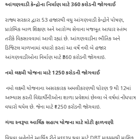
આંગણવાડી કેન્દ્રોના નિર્માણ માટે
360
કરોડની જોગવાઈ
રાજ્ય સરકાર દ્વારા 53 હજારથી વધુ આંગણવાડી કેન્‍દ્રોને પોષણ,
પ્રારંભિક બાળ શિક્ષણ અને આરોગ્ય સેવાના મજબૂત આધાર સ્તંભ
તરીકે વિકસાવવામાં આવી રહ્યાં છે. આંગણવાડીના ભૌતિક અને
ડિજિટલ માળખામાં વધારો કરતાં આ વર્ષે નવી બે હજાર
આંગણવાડીઓના નિર્માણ માટે ₹360 કરોડની જોગવાઇ.
નમો લક્ષ્મી યોજના માટે
1250
કરોડની જોગવાઈ
નમો લક્ષ્મી યોજનાના અસરકારક અમલીકરણથી ધોરણ 9 થી 12માં
અભ્યાસ કરતી વિદ્યાર્થીનીઓના શાળા પ્રવેશમાં છેલ્લા બે વર્ષમાં નોંધપાત્ર
વધારો થયેલ છે. જેના માટે ₹1250 કરોડની જોગવાઇ.
ગંગા સ્વરૂપા આર્થિક સહાય યોજના માટે મોટી ફાળવણી
વિધવા બહેનોને આર્થિક રીતે મદદરૂપ થવા માટે DBT માધ્યમથી માસિક