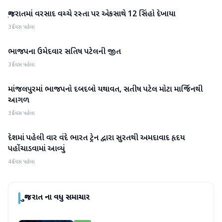
ગુજરાતમાં વરસાદ વચ્ચે રસ્તા પર એકસાથે 12 સિંહો દેખાયા
ગુજરાત
3 દિવસ પહેલા
ભાજપના ઉમેદવાર સતિષ પટેલની જીત
ગુજરાત
3 દિવસ પહેલા
માંજલપુરમાં ભાજપનો દબદબો યથાવત, સતીષ પટેલ મોટા માર્જિનથી
ગુજરાત
આગળ
3 દિવસ પહેલા
દેશમાં પહેલી વાર વંદે ભારત ટ્રેન દ્વારા સુરતથી અમદાવાદ હૃદય
ગુજરાત
પહોંચાડવામાં આવ્યું
4 દિવસ પહેલા
ગુજરાત
ના વધુ સમાચાર