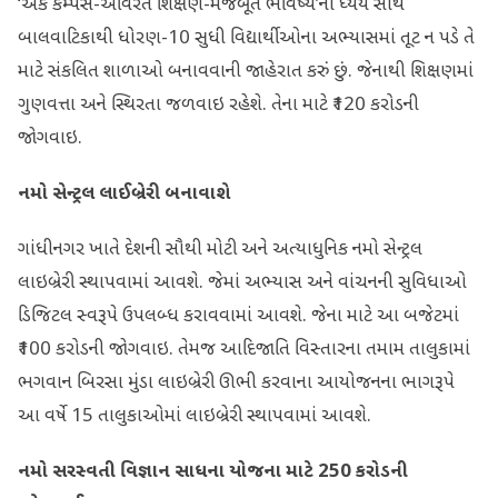
‘એક કેમ્પસ-અવિરત શિક્ષણ-મજબૂત ભવિષ્ય’ના ધ્યેય સાથે
બાલવાટિકાથી ધોરણ-10 સુધી વિદ્યાર્થીઓના અભ્યાસમાં તૂટ ન પડે તે
માટે સંકલિત શાળાઓ બનાવવાની જાહેરાત કરું છું. જેનાથી શિક્ષણમાં
ગુણવત્તા અને સ્થિરતા જળવાઇ રહેશે. તેના માટે ₹120 કરોડની
જોગવાઇ.
નમો સેન્ટ્રલ લાઈબ્રેરી બનાવાશે
ગાંધીનગર ખાતે દેશની સૌથી મોટી અને અત્યાધુનિક નમો સેન્ટ્રલ
લાઇબ્રેરી સ્થાપવામાં આવશે. જેમાં અભ્યાસ અને વાંચનની સુવિધાઓ
ડિજિટલ સ્વરૂપે ઉપલબ્ધ કરાવવામાં આવશે. જેના માટે આ બજેટમાં
₹100 કરોડની જોગવાઇ. તેમજ આદિજાતિ વિસ્તારના તમામ તાલુકામાં
ભગવાન બિરસા મુંડા લાઇબ્રેરી ઊભી કરવાના આયોજનના ભાગરૂપે
આ વર્ષે 15 તાલુકાઓમાં લાઇબ્રેરી સ્થાપવામાં આવશે.
નમો સરસ્વતી વિજ્ઞાન સાધના યોજના માટે
250
કરોડની