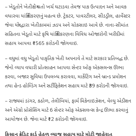
– ખેડૂતોને ખેતીક્ષેત્રે થતો ખર્ચ ઘટાડવા તેમજ પાક ઉત્પાદન અને આવક
વધારવા યાંત્રિકીકરણનું મહત્વ છે. ટ્રેકટર, પાવરટીલર, સીડડ્રીલ, હાર્વેસ્ટર
જેવા યંત્રો દ્વારા ખેતીકામમાં ઝડપ અને ચોકસાઇ આવે છે. નાના-સીમાંત
સહિતના ખેડૂતો માટે કૃષિ યાંત્રિકીકરણના વિવિધ ઓજારોની ખરીદીમાં
સહાય આપવા ₹1565 કરોડની જોગવાઇ.
– વધુમાં વધુ ખેડૂતો પાકૃતિક ખેતી અપનાવે તે માટે સરકાર પ્રતિબદ્ધ છે.
જેનો વ્યાપ વધારી પ્રોત્સાહન આપવા સેન્ટર ઓફ એક્સલન્સ ઊભા
કરવા, બજાર સુવિધા ઉપલબ્ધ કરાવવા, માર્કેટિંગ અને બ્રાન્‍ડ પ્રમોશન
તથા હેન્ડ હોલ્ડિંગ અને સર્ટીફિકેશન સહાય માટે ₹39 કરોડની જોગવાઇ.
– રાજ્યમાં ડાંગર, કઠોળ, તેલીબિયાં, ફાર્મ મિકેનાઇઝેશન, વેલ્યુ એડીશન
અને એગ્રો પ્રોસેસિંગ માટે 6 સેન્ટર ઓફ એક્સલન્સ કેન્દ્ર ઊભા કરવાનું
આયોજન છે. જેના માટે ₹12 કરોડની જોગવાઇ.
કિસાન ક્રેડિટ કાર્ડ હેઠળ વ્યાજ સહાય માટે મોટી જાહેરાત