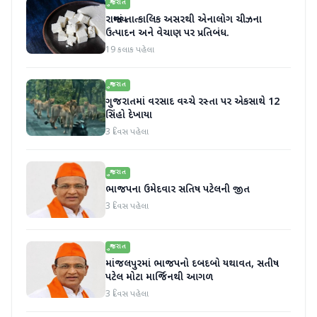
ગુજરાત
રાજ્યમાં તાત્કાલિક અસરથી એનાલોગ ચીઝના
ઉત્પાદન અને વેચાણ પર પ્રતિબંધ.
19 કલાક પહેલા
ગુજરાત
ગુજરાતમાં વરસાદ વચ્ચે રસ્તા પર એકસાથે 12
સિંહો દેખાયા
3 દિવસ પહેલા
ગુજરાત
ભાજપના ઉમેદવાર સતિષ પટેલની જીત
3 દિવસ પહેલા
ગુજરાત
માંજલપુરમાં ભાજપનો દબદબો યથાવત, સતીષ
પટેલ મોટા માર્જિનથી આગળ
3 દિવસ પહેલા