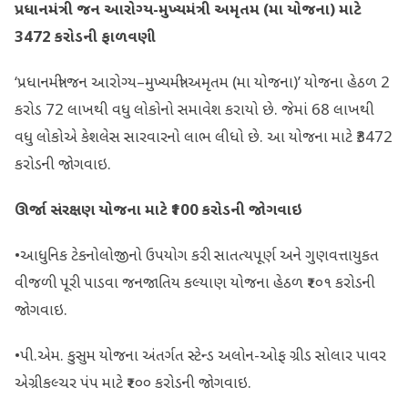
પ્રધાનમંત્રી જન આરોગ્ય-મુખ્યમંત્રી અમૃતમ (મા યોજના) માટે
3472
કરોડની ફાળવણી
‘પ્રધાનમંત્રી જન આરોગ્ય–મુખ્યમંત્રી અમૃતમ (મા યોજના)’ યોજના હેઠળ 2
કરોડ 72 લાખથી વધુ લોકોનો સમાવેશ કરાયો છે. જેમાં 68 લાખથી
વધુ લોકોએ કેશલેસ સારવારનો લાભ લીધો છે. આ યોજના માટે ₹3472
કરોડની જોગવાઇ.
ઊર્જા સંરક્ષણ યોજના માટે
₹100
કરોડની જોગવાઇ
•આધુનિક ટેકનોલોજીનો ઉપયોગ કરી સાતત્યપૂર્ણ અને ગુણવત્તાયુકત
વીજળી પૂરી પાડવા જનજાતિય કલ્યાણ યોજના હેઠળ ₹૨૦૧ કરોડની
જોગવાઇ.
•પી.એમ. કુસુમ યોજના અંતર્ગત સ્ટેન્ડ અલોન-ઓફ ગ્રીડ સોલાર પાવર
એગ્રીકલ્ચર પંપ માટે ₹૨૦૦ કરોડની જોગવાઇ.