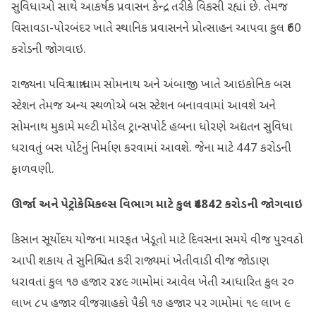
સુવિધાઓ સાથે આકર્ષક પ્રવાસન કેન્દ્ર તરીકે વિકસી રહ્યાં છે. તેમજ
વિસાવડા-પોરબંદર ખાતે સ્થાનિક પ્રવાસનને પ્રોત્સાહન આપવા કુલ ₹60
કરોડની જોગવાઇ.
રાજ્યના પવિત્ર યાત્રાધામ સોમનાથ અને અંબાજી ખાતે આઇકોનિક બસ
સ્ટેશન તેમજ અન્ય સ્થળોએ બસ સ્ટેશન બનાવવામાં આવશે અને
સોમનાથ મુકામે મલ્ટી મોડેલ ટ્રાન્સપોર્ટ હબના ધોરણે અદ્યતન સુવિધા
ધરાવતું બસ પોર્ટનું નિર્માણ કરવામાં આવશે. જેના માટે 447 કરોડની
ફાળવણી.
ઊર્જા અને પેટ્રોકેમિકલ્સ વિભાગ માટે કુલ
₹4842
કરોડની જોગવાઇ
કિસાન સૂર્યોદય યોજના મારફત ખેડૂતો માટે દિવસના સમયે વીજ પુરવઠો
આપી શકાય તે સુનિશ્ચિત કરી રાજ્યમાં ખેતીવાડી વીજ જોડાણ
ધરાવતાં કુલ ૧૭ હજાર ૨૪૯ ગામોમાં આવેલ ખેતી આધારિત કુલ ૨૦
લાખ ૮૫ હજાર વીજગ્રાહકો પૈકી ૧૭ હજાર ૫૨ ગામોમાં ૧૯ લાખ ૯