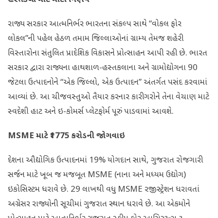
રાજ્ય સરકાર આત્મનિર્ભર ભારતના સંકલ્પ સાથે “વોકલ ફોર
લોકલ”ની પહેલ હેઠળ તમામ જિલ્લાઓનાં ગ્રામ્ય તેમજ શહેરી
વિસ્તારોના સંતુલિત પ્રાદેશિક વિકાસને પ્રોત્સાહન આપી રહી છે. ભારત
સરકાર દ્વારા રાજ્યના હાથશાળ-હસ્તકલાના અને ગ્રામોદ્યોગના 90
જેટલા ઉત્પાદનોને “એક જિલ્લો, એક ઉત્પાદન” અંતર્ગત પસંદ કરવામાં
આવ્યાં છે. આ ચીજવસ્તુઓ તૈયાર કરનાર કારીગરોને તેના વેચાણ માટે
સ્વદેશી હાટ અને ઇ-કોમર્સ પ્લેટફોર્મ પૂરું પાડવામાં આવશે.
MSME
માટે
₹1775
કરોડની જોગવાઇ
દેશના ઔદ્યોગિક ઉત્પાદનમાં 19% યોગદાન સાથે, ગુજરાત રોજગારી
સર્જન માટે ખૂબ જ મજબૂત MSME (નાના અને મધ્યમ ઉદ્યોગ)
ઇકોસિસ્ટમ ધરાવે છે. 29 લાખથી વધુ MSME રજીસ્ટ્રેશન ધરાવતાં
અગ્રેસર રાજ્યોની સૂચીમાં ગુજરાત સ્થાન ધરાવે છે. આ એકમોને