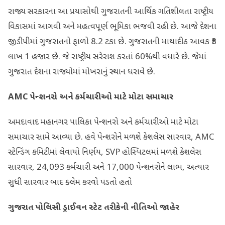
રાજ્ય સરકારના આ પ્રયાસોથી ગુજરાતની આર્થિક ગતિશીલતા રાષ્ટ્રીય
વિકાસમાં આગવી અને મહત્વપૂર્ણ ભૂમિકા ભજવી રહી છે. આજે દેશના
જીડીપીમાં ગુજરાતનો ફાળો 8.2 ટકા છે. ગુજરાતની માથાદીઠ આવક ₹3
લાખ 1 હજાર છે. જે રાષ્ટ્રીય સરેરાશ કરતાં 60%થી વધારે છે. જેમાં
ગુજરાત દેશના રાજ્યોમાં મોખરાનું સ્થાન ધરાવે છે.
AMC
પેન્શનરો અને કર્મચારીઓ માટે મોટા સમાચાર
અમદાવાદ મહાનગર પાલિકા પેન્શનરો અને કર્મચારીઓ માટે મોટા
સમાચાર સામે આવ્યા છે. હવે પેન્શરોને મળશે કેશલેસ સારવાર, AMC
સ્ટેન્ડિંગ કમિટીમાં લેવાયો નિર્ણય, SVP હોસ્પિટલમાં મળશે કેશલેસ
સારવાર, 24,093 કર્મચારી અને 17,000 પેન્શનરોને લાભ, અત્યાર
સુધી સારવાર બાદ ક્લેમ કરવો પડતો હતો
ગુજરાત પોલિસી ડ્રાઈવન સ્ટેટ તરીકેની નીતિઓ જાહેર