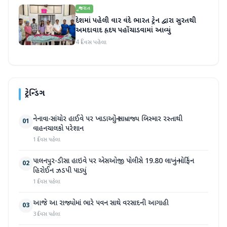
ગુજરાત
દેશમાં પહેલી વાર વંદે ભારત ટ્રેન દ્વારા સુરતથી
અમદાવાદ હૃદય પહોંચાડવામાં આવ્યું
4 દિવસ પહેલા
ટ્રેન્ડિંગ
નેનાવા-સાંચોર હાઈવે પર ખાડાઓનું સામ્રાજ્ય બિસ્માર રસ્તાથી
01
વાહનચાલકો પરેશાન
1 દિવસ પહેલા
પાલનપુર-ડીસા હાઇવે પર એસઓજી પોલીસે 19.80 લાખનું મોર્ફિન
02
હિરોઈન ઝડપી પાડ્યું
1 દિવસ પહેલા
આજે આ રાજ્યોમાં ભારે પવન સાથે વરસાદની આગાહી
03
3 દિવસ પહેલા