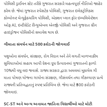
પોલિસી ડ્રાઈવન સ્ટેટ તરીકે ગુજરાત સરકારે મહત્વપૂર્ણ નીતિઓ જાહેર
કરેલ છે. જેમાં ગુજરાત સ્પેસટેક પોલિસી, ગુજરાત ઇલેકટ્રોનિક્સ
કોમ્પોનન્‍ટ મેન્યુફેક્ચરિંગ પોલિસી, એકશન પ્લાન ફોર ઇમ્પલિમેન્ટેશન
ઓફ AI, ઇન્‍ટીગ્રેડેટ રીન્યુએબલ એનર્જી પોલિસી અને ગુજરાત ગ્રીન
હાઇડ્રોજન પોલિસીનો સમાવેશ થાય છે.
ગૌમાતા સંવર્ધન માટે
500
કરોડની જોગવાઈ
પશુઓના સંવર્ધન, સંરક્ષણ, રોગ નિદાન અને તેને લગતી માળખાકીય
સુવિધાઓમાં સહાય આપી દેશના દૂધ ઉત્પાદનમાં ગુજરાતનો ફાળો
10%થી વધુ લઇ જવાશે. રાજ્ય સરકાર દ્વારા અમલમાં મૂકાયેલ ગૌ
માતા પોષણ યોજના ગાયોના સંરક્ષણ, ગૌસંવર્ધન તથા ગૌકલ્યાણ પ્રત્યે
રાજ્યની પ્રતિબદ્ધતાનું સ્પષ્ટ પ્રતિબિંબ છે. જેના માટે ₹500 કરોડની
જોગવાઇ.
SC-ST
અને અન્ય અનામત જાતિના વિદ્યાર્થીઓ માટે મોટી