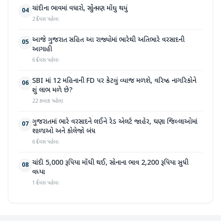
ચાંદીના ભાવમાં વધારો, સોનું પણ મોંઘુ થયું
04
2 દિવસ પહેલા
આજે ગુજરાત સહિત આ રાજ્યોમાં ભારેથી અતિભારે વરસાદની
05
આગાહી
6 દિવસ પહેલા
SBI માં 12 મહિનાની FD પર કેટલું વ્યાજ મળશે, વરિષ્ઠ નાગરિકોને
06
શું લાભ મળે છે?
22 કલાક પહેલા
ગુજરાતમાં ભારે વરસાદને લઈને રેડ એલર્ટ જાહેર, ઘણા જિલ્લાઓમાં
07
શાળાઓ અને કોલેજો બંધ
6 દિવસ પહેલા
ચાંદી 5,000 રૂપિયા મોંઘી થઈ, સોનાના ભાવ 2,200 રૂપિયા સુધી
08
વધ્યા
1 દિવસ પહેલા