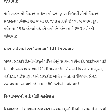
જોગવાઈ
નમો સરસ્વતી વિજ્ઞાન સાધના યોજના દ્વારા વિદ્યાર્થીઓનો વિજ્ઞાન
પ્રવાહના પ્રવેશમાં રસ વધ્યો છે. જેના કારણે છેલ્લાં બે વર્ષમાં કુલ
પ્રવેશમાં 19% જેટલો વધારો થયો છે. જેના માટે ₹250 કરોડની
જોગવાઇ.
મોટા શહેરોમાં સ્ટાર્ટઅપ માટે
I-HUb
સ્થપાશે
રાજ્ય સરકારે ટેકનોલોજીને પરિવર્તનનું સાધન ગણેલ છે. સ્ટાર્ટઅપ માટે
i-Hub અમદાવાદ ખાતે ઊભી થયેલ ઇકોસિસ્ટમને વિસ્તારતાં સુરત,
વડોદરા, મહેસાણા અને રાજકોટ ખાતે i-Hubના રીજનલ સેન્‍ટર
સ્થાપવામાં આવશે. જેના માટે ₹80 કરોડની જોગવાઇ.
દિવ્યાંગજનો માટે મોટી જાહેરાત
દિવ્યાંગજનને શાળામાં અભ્યાસ કરવામાં મુશ્કેલીઓનો સામનો ન કરવો