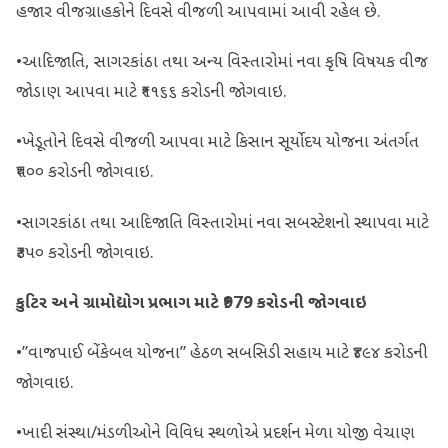
હજાર વીજગ્રાહકોને દિવસે વીજળી આપવામાં આવી રહેલ છે.
•આદિજાતિ, સાગરકાંઠા તથા અન્ય વિસ્તારોમાં નવા કૃષિ વિષયક વીજ
જોડાણ આપવા માટે ₹૧૧૬૬ કરોડની જોગવાઇ.
•ખેડૂતોને દિવસે વીજળી આપવા માટે કિસાન સૂર્યોદય યોજના અંતર્ગત
₹૫૦૦ કરોડની જોગવાઇ.
•સાગરકાંઠા તથા આદિજાતિ વિસ્તારોમાં નવા સબસ્ટેશનો સ્થાપવા માટે
₹૩૫૦ કરોડની જોગવાઇ.
કુટિર અને ગ્રામોદ્યોગ પ્રભાગ માટે
₹979
કરોડની જોગવાઇ
•”વાજપાઈ બેંકેબલ યોજના” હેઠળ સબસિડી સહાય માટે ₹૪૯૪ કરોડની
જોગવાઇ.
•ખાદી સંસ્થા/મંડળીઓને વિવિધ સ્થળોએ પ્રદર્શન મેળા યોજી વેચાણ