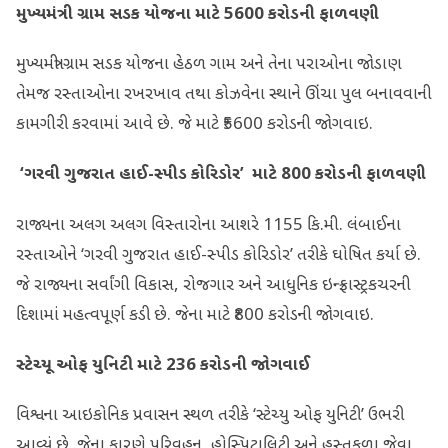
મુખ્યમંત્રી ગ્રામ સડક યોજના માટે
5600
કરોડની ફાળવણી
મુખ્યમંત્રી ગ્રામ સડક યોજના હેઠળ ગામ અને તેના પરાઓના જોડાણ
તેમજ રસ્તાઓના રખરખાવ તથા કોઝવેના સ્થાને ઊંચા પુલ બનાવવાની
કામગીરી કરવામાં આવે છે. જે માટે ₹5600 કરોડની જોગવાઇ.
‘
ગરવી ગુજરાત હાઈ-સ્પીડ કોરિડોર’
માટે
800
કરોડની ફાળવણી
રાજ્યના અલગ અલગ વિસ્તારોના આશરે 1155 કિ.મી. લંબાઈના
રસ્તાઓને ‘ગરવી ગુજરાત હાઈ-સ્પીડ કોરિડોર’ તરીકે ઘોષિત કર્યા છે.
જે રાજ્યના સર્વાંગી વિકાસ, રોજગાર અને આધુનિક ઇન્‍ફ્રાસ્ટ્રકચરની
દિશામાં મહત્વપૂર્ણ કડી છે. જેના માટે ₹800 કરોડની જોગવાઇ.
સ્ટેચ્યૂ ઓફ યુનિટી માટે
236
કરોડની જોગવાઈ
વિશ્વના આઇકોનિક પ્રવાસન સ્થળ તરીકે ‘સ્ટેચ્યુ ઓફ યુનિટી’ ઉભરી
આવ્યું છે. જેના કારણે પરિવહન, હોસ્પિટાલિટી અને હસ્તકળા જેવા