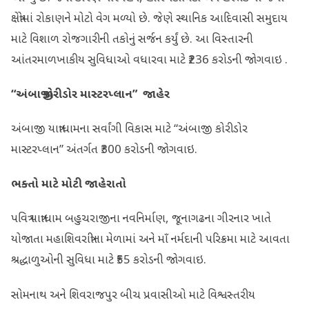
ક્ષેત્રોમાં રોકાણને મોટો વેગ મળ્યો છે. જેણે સ્થાનિક આદિવાસી સમુદાય
માટે વિશાળ રોજગારીની તકોનું સર્જન કર્યું છે. આ વિસ્તારની
આંતરમાળખાકીય સુવિધાઓ વધારવા માટે ₹236 કરોડની જોગવાઇ .
“
અંબાજી કોરીડોર માસ્ટરપ્લાન”
જાહેર
અંબાજી યાત્રાધામના સર્વાંગી વિકાસ માટે “અંબાજી કોરીડોર
માસ્ટરપ્લાન” અંતર્ગત ₹300 કરોડની જોગવાઇ.
ભક્તો માટે મોટી જાહેરાતો
પવિત્ર યાત્રાધામ બહુચરાજીના નવનિર્માણ, જૂનાગઢના ગીરનાર ખાતે
યોજાતા મહાશિવરાત્રીના મેળામાં અને માઁ નર્મદાની પરિક્રમા માટે આવતા
શ્રદ્ધાળુઓની સુવિધા માટે ₹55 કરોડની જોગવાઇ.
સોમનાથ અને શિવરાજપુર બીચ પ્રવાસીઓ માટે વિશ્વસ્તરીય