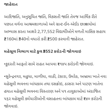
જાહેરાત
આદિજાતિ, અનુસૂચિત જાતિ, વિકસતી જાતિ તેમજ આર્થિક રીતે
પછાત વર્ગના આશ્રમશાળાઓ અને ગ્રાન્‍ટ-ઈન-એઈડ છાત્રાલયોમાં
અભ્યાસ કરતા આશરે 2,77,552 વિદ્યાર્થીઓને મળતી માસિક સહાય
₹2160માં ₹340નો વધારો કરી ₹2500 કરવાની જાહેરાત.
મહેસૂલ વિભાગ માટે કુલ
₹5552
કરોડની જોગવાઇ
•કુદરતી આફતો સામે રાહત આપવા ₹૨૧૪૫ કરોડની જોગવાઇ.
•સુરેન્દ્રનગર, મહુધા, માળીયા, લાઠી, ટંકારા, ઉમરેઠ, અબ્રામા ખાતે નવા
મહેસૂલી ભવનના બાંધકામ તથા દસક્રોઇ, ઠાસરા અને પાટણ ખાતેના
હયાત મહેસૂલી ભવનના વિસ્તરણ અને ૫૧ તાલુકાઓમાં અંદાજિત
પ૬૨ મહેસૂલી કર્મચારીઓની વસાહતના બાંધકામ માટે ₹૨૪૦ કરોડની
જોગવાઇ.