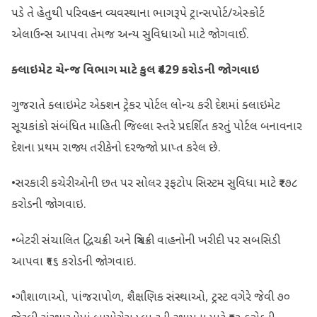
પડે તે હેતુથી પરિવહન વ્યવસ્થાના ભાગરૂપે ટ્રાન્‍સપોર્ટ/એસ્કોર્ટ
એલાઉન્‍સ આપવા તેમજ અન્ય સુવિધાઓ માટે જોગવાઈ.
ક્લાઇમેટ ચેન્‍જ વિભાગ માટે કુલ
₹429
કરોડની જોગવાઇ
ગુજરાતે ક્લાઇમેટ એક્શન ટ્રેકર પોર્ટલ લોન્‍ચ કરી દેશમાં ક્લાઇમેટ
સૂચકાંકો સંબંધિત માહિતી જિલ્લા સ્તરે પ્રદર્શિત કરતું પોર્ટલ બનાવનાર
દેશના પ્રથમ રાજ્ય તરીકેનો દરજ્જો પ્રાપ્ત કરેલ છે.
•સરકારી કચેરીઓની છત પર સોલર રૂફટોપ સિસ્ટમ સુવિધા માટે ₹૨૭૮
કરોડની જોગવાઇ.
•બેટરી સંચાલિત દ્વિચક્રી અને ત્રિચક્રી વાહનોની ખરીદી પર સબસિડી
આપવા ₹૧૬ કરોડની જોગવાઇ.
•ગૌશાળાઓ, પાંજરાપોળ, શૈક્ષણિક સંસ્થાઓ, ટ્રસ્ટ વગેરે જેવી ૭૦