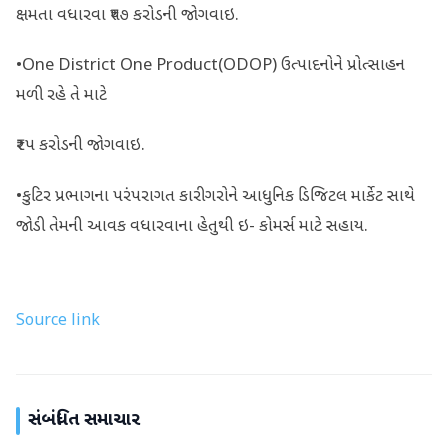
ક્ષમતા વધારવા ₹૫૭ કરોડની જોગવાઇ.
•One District One Product(ODOP) ઉત્પાદનોને પ્રોત્સાહન
મળી રહે તે માટે
₹૨૫ કરોડની જોગવાઇ.
•કુટિર પ્રભાગના પરંપરાગત કારીગરોને આધુનિક ડિજિટલ માર્કેટ સાથે
જોડી તેમની આવક વધારવાના હેતુથી ઇ- કોમર્સ માટે સહાય.
Source link
સંબંધિત સમાચાર