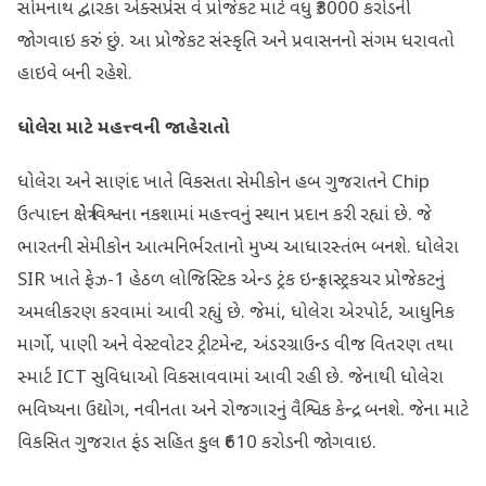
સોમનાથ દ્વારકા એક્સપ્રેસ વે પ્રોજેકટ માટે વધુ ₹3000 કરોડની
જોગવાઇ કરું છું. આ પ્રોજેકટ સંસ્કૃતિ અને પ્રવાસનનો સંગમ ધરાવતો
હાઇવે બની રહેશે.
ધોલેરા માટે મહત્ત્વની જાહેરાતો
ધોલેરા અને સાણંદ ખાતે વિકસતા સેમીકોન હબ ગુજરાતને Chip
ઉત્પાદન ક્ષેત્રે વિશ્વના નકશામાં મહત્ત્વનું સ્થાન પ્રદાન કરી રહ્યાં છે. જે
ભારતની સેમીકોન આત્મનિર્ભરતાનો મુખ્ય આધારસ્તંભ બનશે. ધોલેરા
SIR ખાતે ફેઝ-1 હેઠળ લોજિસ્ટિક એન્‍ડ ટ્રંક ઇન્‍ફ્રાસ્ટ્રકચર પ્રોજેકટનું
અમલીકરણ કરવામાં આવી રહ્યું છે. જેમાં, ધોલેરા એરપોર્ટ, આધુનિક
માર્ગો, પાણી અને વેસ્ટવોટર ટ્રીટમેન્ટ, અંડરગ્રાઉન્ડ વીજ વિતરણ તથા
સ્માર્ટ ICT સુવિધાઓ વિકસાવવામાં આવી રહી છે. જેનાથી ધોલેરા
ભવિષ્યના ઉદ્યોગ, નવીનતા અને રોજગારનું વૈશ્વિક કેન્દ્ર બનશે. જેના માટે
વિકસિત ગુજરાત ફંડ સહિત કુલ ₹610 કરોડની જોગવાઇ.