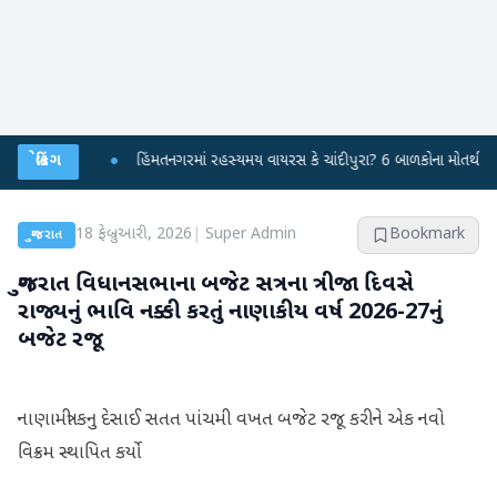
રહસ્યમય વાયરસ કે ચાંદીપુરા? 6 બાળકોના મોતથી ફફડાટ
બ્રેકિંગ
●
હવામાન વિભાગે 18 રાજ્ય
18 ફેબ્રુઆરી, 2026
|
Super Admin
Bookmark
ગુજરાત
ગુજરાત વિધાનસભાના બજેટ સત્રના ત્રીજા દિવસે
રાજ્યનું ભાવિ નક્કી કરતું નાણાકીય વર્ષ 2026-27નું
બજેટ રજૂ
નાણામંત્રી કનુ દેસાઈ સતત પાંચમી વખત બજેટ રજૂ કરીને એક નવો
વિક્રમ સ્થાપિત કર્યો