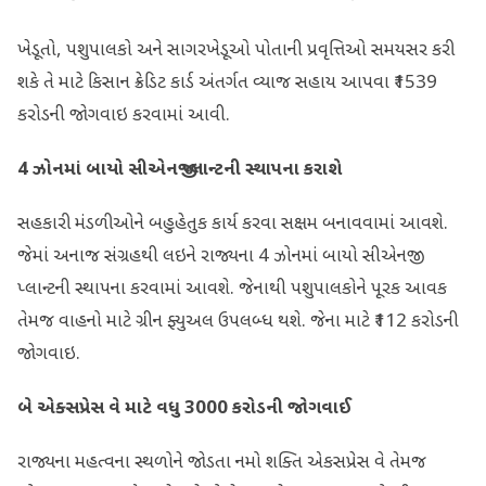
ખેડૂતો, પશુપાલકો અને સાગરખેડૂઓ પોતાની પ્રવૃત્તિઓ સમયસર કરી
શકે તે માટે કિસાન ક્રેડિટ કાર્ડ અંતર્ગત વ્યાજ સહાય આપવા ₹1539
કરોડની જોગવાઇ કરવામાં આવી.
4
ઝોનમાં બાયો સીએનજી પ્લાન્‍ટની સ્થાપના કરાશે
સહકારી મંડળીઓને બહુહેતુક કાર્ય કરવા સક્ષમ બનાવવામાં આવશે.
જેમાં અનાજ સંગ્રહથી લઇને રાજ્યના 4 ઝોનમાં બાયો સીએનજી
પ્લાન્‍ટની સ્થાપના કરવામાં આવશે. જેનાથી પશુપાલકોને પૂરક આવક
તેમજ વાહનો માટે ગ્રીન ફ્યુઅલ ઉપલબ્ધ થશે. જેના માટે ₹112 કરોડની
જોગવાઇ.
બે એક્સપ્રેસ વે માટે વધુ
3000
કરોડની જોગવાઈ
રાજ્યના મહત્વના સ્થળોને જોડતા નમો શક્તિ એકસપ્રેસ વે તેમજ