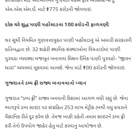
પ્રોત્સાહન માટે આત્મનિર્ભર ગુજરાત સ્કીમ ફોર આસિસ્ટન્સ ટુ
એમ.એસ.એમ.ઈ. માટે ₹1775 કરોડની જોગવાઇ.
દરેક ઘરે શુદ્ધ પાણી પહોંચાડવા
100
કરોડની ફાળવણી
ઘર સુધી નિયમિત ગુણવત્તાયુકત પાણી પહોંચાડવું એ અમારી સરકારની
પ્રતિબદ્ધતા છે. 32 શહેરી સ્થાનિક સંસ્થાઓના વિસ્તારોમાં પાણી
પુરવઠા વ્યવસ્થા મજબૂત બનાવવા મિશન-દૈનિક પાણી પુરવઠો- “જીવન
ધારા” અમલમાં મૂકવામાં આવશે. જેના માટે ₹100 કરોડની જોગવાઇ.
ગુજરાતને ડમ્પ ફ્રી રાજ્ય બનાવવાનો પ્લાન
ગુજરાત “ડમ્પ ફ્રી” રાજ્ય બનવાની દિશામાં આગળ વધી રહ્યું છે. જેના
ભાગરૂપે ડમ્પ સાઇટ પર સંગ્રહિત 253 લાખ મેટ્રીક ટનથી વધુ કચરાને
વૈજ્ઞાનિક રીતે દૂર કરેલ છે. તેમજ બાકી રહેતી તમામ સાઇટને ડમ્પ ફ્રી
કરી તેનો ઉપયોગ જાહેર હેતુ માટે કરવાનું આયોજન છે.