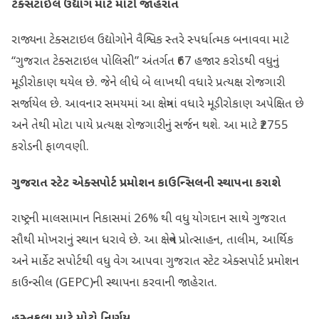
ટેક્સટાઈલ ઉદ્યોગ માટે મોટી જાહેરાત
રાજ્યના ટેક્સટાઇલ ઉદ્યોગોને વૈશ્વિક સ્તરે સ્પર્ધાત્મક બનાવવા માટે
“ગુજરાત ટેક્સટાઇલ પોલિસી” અંતર્ગત ₹67 હજાર કરોડથી વધુનું
મૂડીરોકાણ થયેલ છે. જેને લીધે બે લાખથી વધારે પ્રત્યક્ષ રોજગારી
સર્જાયેલ છે. આવનાર સમયમાં આ ક્ષેત્રમાં વધારે મૂડીરોકાણ અપેક્ષિત છે
અને તેથી મોટા પાયે પ્રત્યક્ષ રોજગારીનું સર્જન થશે. આ માટે ₹2755
કરોડની ફાળવણી.
ગુજરાત સ્ટેટ એક્સપોર્ટ પ્રમોશન કાઉન્‍સિલની સ્થાપના કરાશે
રાષ્ટ્રની માલસામાન નિકાસમાં 26% થી વધુ યોગદાન સાથે ગુજરાત
સૌથી મોખરાનું સ્થાન ધરાવે છે. આ ક્ષેત્રને પ્રોત્સાહન, તાલીમ, આર્થિક
અને માર્કેટ સપોર્ટથી વધુ વેગ આપવા ગુજરાત સ્ટેટ એક્સપોર્ટ પ્રમોશન
કાઉન્‍સીલ (GEPC)ની સ્થાપના કરવાની જાહેરાત.
હસ્તકલા માટે મોટો નિર્ણય