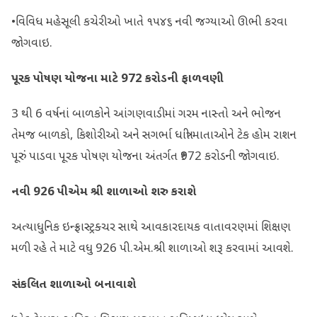
•વિવિધ મહેસૂલી કચેરીઓ ખાતે ૧૫૪૬ નવી જગ્યાઓ ઊભી કરવા
જોગવાઇ.
પૂરક પોષણ યોજના માટે
972
કરોડની ફાળવણી
3 થી 6 વર્ષનાં બાળકોને આંગણવાડીમાં ગરમ નાસ્તો અને ભોજન
તેમજ બાળકો, કિશોરીઓ અને સગર્ભા ધાત્રી માતાઓને ટેક હોમ રાશન
પૂરું પાડવા પૂરક પોષણ યોજના અંતર્ગત ₹972 કરોડની જોગવાઇ.
નવી
926
પીએમ શ્રી શાળાઓ શરુ કરાશે
અત્યાધુનિક ઇન્‍ફ્રાસ્ટ્રક્ચર સાથે આવકારદાયક વાતાવરણમાં શિક્ષણ
મળી રહે તે માટે વધુ 926 પી.એમ.શ્રી શાળાઓ શરૂ કરવામાં આવશે.
સંકલિત શાળાઓ બનાવાશે