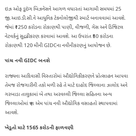
ઇઝ ઓફ ડુઇંગ બિઝનેસને આગળ વધારતાં આગામી સમયમાં 25
જી.આઇ.ડી.સી.ને આધુનિક ટેકનોલોજીથી સ્માર્ટ બનાવવામાં આવશે.
જેમાં ₹1250 કરોડના રોકાણથી પાણી, વીજળી, ગેસ અને ડિજિટલ
નેટવર્કનું સુદ્રઢીકરણ કરવામાં આવશે. આ ઉપરાંત ₹50 કરોડના
રોકાણથી 120 મીની GIDCના નવીનીકરણનું આયોજન છે.
પાંચ નવી
GIDC
બનશે
રાજ્યના આદિવાસી વિસ્તારોમાં ઔદ્યોગિકીકરણને પ્રોત્સાહન આપવા
તેમજ રોજગારીની તકો મળી રહે તે માટે દાહોદ જિલ્લાના ઝાલોદ અને
ગરબાડા તાલુકામાં બે તથા અરવલ્લી જિલ્લા સહિતના અન્ય
જિલ્લાઓમાં ત્રણ એમ પાંચ નવી ઔદ્યોગિક વસાહતો સ્થાપવામાં
આવશે.
ખેડૂતો માટે
1565
કરોડની ફાળવણી