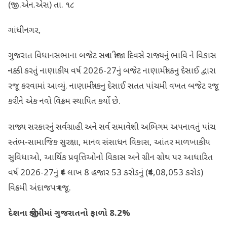
(જી.એન.એસ) તા. ૧૮
ગાંધીનગર,
ગુજરાત વિધાનસભાના બજેટ સત્રના ત્રીજા દિવસે રાજ્યનું ભાવિ ને વિકાસ
નક્કી કરતું નાણાકીય વર્ષ 2026-27નું બજેટ નાણામંત્રી કનુ દેસાઈ દ્વારા
રજૂ કરવામાં આવ્યું. નાણામંત્રી કનુ દેસાઈ સતત પાંચમી વખત બજેટ રજૂ
કરીને એક નવો વિક્રમ સ્થાપિત કર્યો છે.
રાજ્ય સરકારનું સર્વગ્રાહી અને સર્વ સમાવેશી અભિગમ અપનાવતું પાંચ
સ્તંભ-સામાજિક સુરક્ષા, માનવ સંસાધન વિકાસ, આંતર માળખાકીય
સુવિધાઓ, આર્થિક પ્રવૃત્તિઓનો વિકાસ અને ગ્રીન ગ્રોથ પર આધારિત
વર્ષ 2026-27નું ₹4 લાખ 8 હજાર 53 કરોડનું (₹4,08,053 કરોડ)
વિક્રમી અંદાજપત્ર રજૂ.
દેશના જીડીપીમાં ગુજરાતનો ફાળો
8.2%