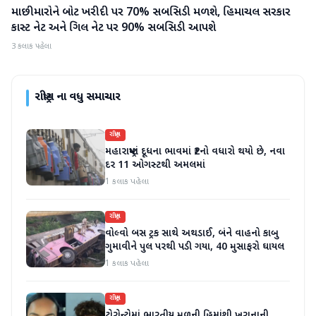
માછીમારોને બોટ ખરીદી પર 70% સબસિડી મળશે, હિમાચલ સરકાર
રાષ્ટ્રીય
કાસ્ટ નેટ અને ગિલ નેટ પર 90% સબસિડી આપશે
3 કલાક પહેલા
રાષ્ટ્રીય
ના વધુ સમાચાર
રાષ્ટ્રીય
મહારાષ્ટ્રમાં દૂધના ભાવમાં ₹2નો વધારો થયો છે, નવા
દર 11 ઓગસ્ટથી અમલમાં
1 કલાક પહેલા
રાષ્ટ્રીય
વોલ્વો બસ ટ્રક સાથે અથડાઈ, બંને વાહનો કાબુ
ગુમાવીને પુલ પરથી પડી ગયા, 40 મુસાફરો ઘાયલ
1 કલાક પહેલા
રાષ્ટ્રીય
ટોરોન્ટોમાં ભારતીય મૂળની હિમાંશી ખુરાનાની