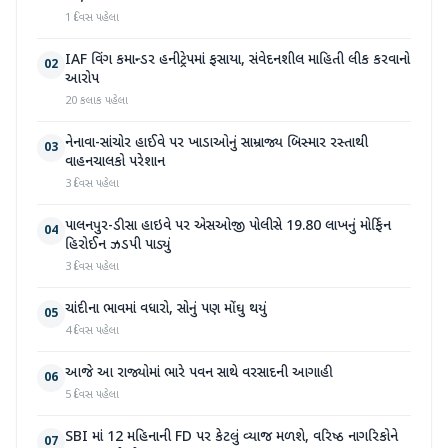
1 દિવસ પહેલા
IAF વિંગ કમાન્ડર હનીટ્રેપમાં ફસાયા, સંવેદનશીલ માહિતી લીક કરવાનો
02
આરોપ
20 કલાક પહેલા
નેનાવા-સાંચોર હાઈવે પર ખાડાઓનું સામ્રાજ્ય બિસ્માર રસ્તાથી
03
વાહનચાલકો પરેશાન
3 દિવસ પહેલા
પાલનપુર-ડીસા હાઇવે પર એસઓજી પોલીસે 19.80 લાખનું મોર્ફિન
04
હિરોઈન ઝડપી પાડ્યું
3 દિવસ પહેલા
ચાંદીના ભાવમાં વધારો, સોનું પણ મોંઘુ થયું
05
4 દિવસ પહેલા
આજે આ રાજ્યોમાં ભારે પવન સાથે વરસાદની આગાહી
06
5 દિવસ પહેલા
SBI માં 12 મહિનાની FD પર કેટલું વ્યાજ મળશે, વરિષ્ઠ નાગરિકોને
07