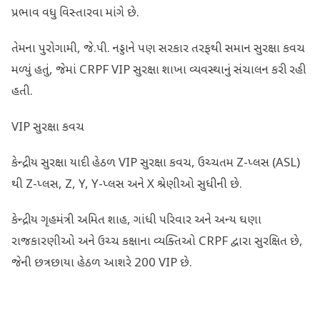
પ્રભાવ વધુ વિસ્તારવા માંગે છે.
તેમના પુરોગામી, જે.પી. નડ્ડાને પણ સરકાર તરફથી સમાન સુરક્ષા કવચ
મળ્યું હતું, જેમાં CRPF VIP સુરક્ષા શાખા વ્યવસ્થાનું સંચાલન કરી રહી
હતી.
VIP સુરક્ષા કવચ
કેન્દ્રીય સુરક્ષા યાદી હેઠળ VIP સુરક્ષા કવચ, ઉચ્ચતમ Z-પ્લસ (ASL)
થી Z-પ્લસ, Z, Y, Y-પ્લસ અને X શ્રેણીઓ સુધીની છે.
કેન્દ્રીય ગૃહમંત્રી અમિત શાહ, ગાંધી પરિવાર અને અન્ય ઘણા
રાજકારણીઓ અને ઉચ્ચ કક્ષાના વ્યક્તિઓ CRPF દ્વારા સુરક્ષિત છે,
જેની છત્રછાયા હેઠળ આશરે 200 VIP છે.