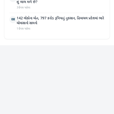
શું લાભ મળે છે?
3 દિવસ પહેલા
142 લોકોના મોત, 797 કરોડ રૂપિયાનું નુકસાન, હિમાચલ પ્રદેશમાં ભારે
08
ચોમાસાનો સામનો
1 દિવસ પહેલા