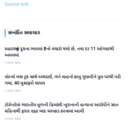
Source link
સંબંધિત સમાચાર
મહારાષ્ટ્રમાં દૂધના ભાવમાં ₹2નો વધારો થયો છે, નવા દર 11 ઓગસ્ટથી
રાષ્ટ્રીય
અમલમાં
1 કલાક પહેલા
વોલ્વો બસ ટ્રક સાથે અથડાઈ, બંને વાહનો કાબુ ગુમાવીને પુલ પરથી પડી
રાષ્ટ્રીય
ગયા, 40 મુસાફરો ઘાયલ
1 કલાક પહેલા
ટોરોન્ટોમાં ભારતીય મૂળની હિમાંશી ખુરાનાની હત્યાના આરોપીને સાત
રાષ્ટ્રીય
મહિનાથી ફરાર રહ્યા બાદ ધરપકડ કરવામાં આવી
2 કલાક પહેલા