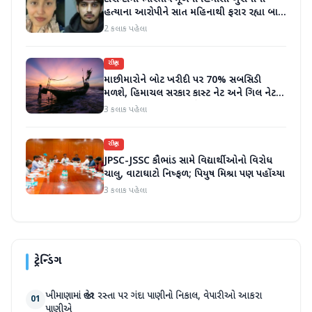
હત્યાના આરોપીને સાત મહિનાથી ફરાર રહ્યા બાદ
ધરપકડ કરવામાં આવી
2 કલાક પહેલા
રાષ્ટ્રીય
માછીમારોને બોટ ખરીદી પર 70% સબસિડી
મળશે, હિમાચલ સરકાર કાસ્ટ નેટ અને ગિલ નેટ
પર 90% સબસિડી આપશે
3 કલાક પહેલા
રાષ્ટ્રીય
JPSC-JSSC કૌભાંડ સામે વિદ્યાર્થીઓનો વિરોધ
ચાલુ, વાટાઘાટો નિષ્ફળ; પિયુષ મિશ્રા પણ પહોંચ્યા
3 કલાક પહેલા
ટ્રેન્ડિંગ
ખીમાણામાં જાહેર રસ્તા પર ગંદા પાણીનો નિકાલ, વેપારીઓ આકરા
01
પાણીએ