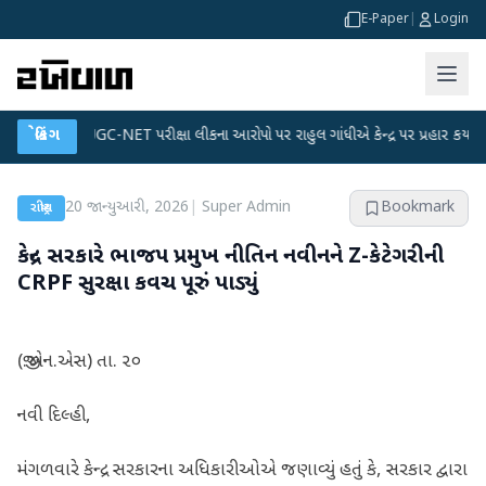
E-Paper
|
Login
●
UGC-NET પરીક્ષા લીકના આરોપો પર રાહુલ ગાંધીએ કેન્દ્ર પર પ્રહાર કર્યા
બ્રેકિંગ
●
હિંમ
20 જાન્યુઆરી, 2026
|
Super Admin
Bookmark
રાષ્ટ્રીય
કેન્દ્ર સરકારે ભાજપ પ્રમુખ નીતિન નવીનને Z-કેટેગરીની
CRPF સુરક્ષા કવચ પૂરું પાડ્યું
(જી.એન.એસ) તા. ૨૦
નવી દિલ્હી,
મંગળવારે કેન્દ્ર સરકારના અધિકારીઓએ જણાવ્યું હતું કે, સરકાર દ્વારા