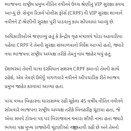
ભાજપના રાષ્ટ્રીય પ્રમુખ નીતિન નવીનને ઉચ્ચ શ્રેણીનું VIP સુરક્ષા કવચ
આપ્યું છે. સેન્ટ્રલ રિઝર્વ પોલીસ ફોર્સ (CRPF) ની VIP સુરક્ષા શાખાને
નવીનને Z-શ્રેણીની સુરક્ષા પૂરી પાડવાનું કામ સોંપવામાં આવ્યું છે.
અધિકારીઓએ જણાવ્યું હતું કે કેન્દ્રીય ગૃહ મંત્રાલયે થોડા અઠવાડિયા
પહેલા CRPF ને તેમની સુરક્ષા સંભાળવાનો નિર્દેશ આપ્યો હતો, જ્યારે
નવા ભાજપના રાષ્ટ્રીય અધ્યક્ષ તરીકે તેમનું નામ જાહેર થયું હતું.
દેશભરમાં તેમની યાત્રા દરમિયાન સશસ્ત્ર CRPF કમાન્ડો તેમની સાથે
રહેશે, એમ તેમણે ઉમેર્યું. મંગળવારે નવીનને ઔપચારિક રીતે ભાજપ
પ્રમુખ જાહેર કરવામાં આવ્યા હતા.
પાંચ વખત બિહારના ધારાસભ્ય રહી ચૂકેલા 45 વર્ષીય નીતિન નવીનને
સોમવારે ભાજપના રાષ્ટ્રીય અધ્યક્ષ તરીકે બિનહરીફ ચૂંટાયા હતા, જે
એવા સમયે ટોચના પદ પર બિરાજમાન થનારા સૌથી નાના હતા જ્યારે
ભગવા પક્ષ મુખ્ય રાજ્યોની ચૂંટણીઓ નજીક આવી રહી છે અને તેમનો