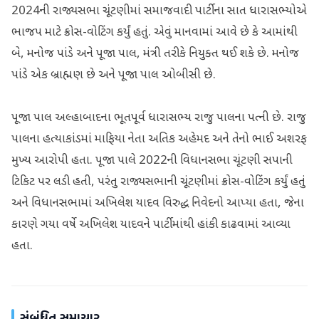
2024ની રાજ્યસભા ચૂંટણીમાં સમાજવાદી પાર્ટીના સાત ધારાસભ્યોએ
ભાજપ માટે ક્રોસ-વોટિંગ કર્યું હતું. એવું માનવામાં આવે છે કે આમાંથી
બે, મનોજ પાંડે અને પૂજા પાલ, મંત્રી તરીકે નિયુક્ત થઈ શકે છે. મનોજ
પાંડે એક બ્રાહ્મણ છે અને પૂજા પાલ ઓબીસી છે.
પૂજા પાલ અલ્હાબાદના ભૂતપૂર્વ ધારાસભ્ય રાજુ પાલના પત્ની છે. રાજુ
પાલના હત્યાકાંડમાં માફિયા નેતા અતિક અહેમદ અને તેનો ભાઈ અશરફ
મુખ્ય આરોપી હતા. પૂજા પાલે 2022ની વિધાનસભા ચૂંટણી સપાની
ટિકિટ પર લડી હતી, પરંતુ રાજ્યસભાની ચૂંટણીમાં ક્રોસ-વોટિંગ કર્યું હતું
અને વિધાનસભામાં અખિલેશ યાદવ વિરુદ્ધ નિવેદનો આપ્યા હતા, જેના
કારણે ગયા વર્ષે અખિલેશ યાદવને પાર્ટીમાંથી હાંકી કાઢવામાં આવ્યા
હતા.
સંબંધિત સમાચાર