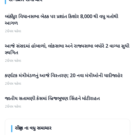
બાંકીપુર વિધાનસભા બેઠક પર પ્રશાંત કિશોર 8,000 થી વધુ મતોથી
રાષ્ટ્રીય
આગળ
2 દિવસ પહેલા
આજે સંસદમાં હોબાળો, લોકસભા અને રાજ્યસભા બપોરે 2 વાગ્યા સુધી
રાષ્ટ્રીય
સ્થગિત
2 દિવસ પહેલા
કર્ણાટક મંત્રીમંડળનું આજે વિસ્તરણ; 20 નવા મંત્રીઓની યાદી જાહેર
રાષ્ટ્રીય
2 દિવસ પહેલા
જાતીય સતામણી કેસમાં બ્રિજભૂષણ સિંહને મોટી રાહત
રાષ્ટ્રીય
2 દિવસ પહેલા
રાષ્ટ્રીય
ના વધુ સમાચાર