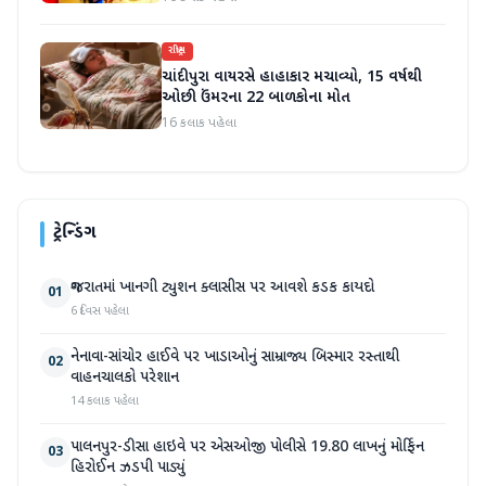
રાષ્ટ્રીય
ચાંદીપુરા વાયરસે હાહાકાર મચાવ્યો, 15 વર્ષથી
ઓછી ઉંમરના 22 બાળકોના મોત
16 કલાક પહેલા
ટ્રેન્ડિંગ
ગુજરાતમાં ખાનગી ટ્યુશન ક્લાસીસ પર આવશે કડક કાયદો
01
6 દિવસ પહેલા
નેનાવા-સાંચોર હાઈવે પર ખાડાઓનું સામ્રાજ્ય બિસ્માર રસ્તાથી
02
વાહનચાલકો પરેશાન
14 કલાક પહેલા
પાલનપુર-ડીસા હાઇવે પર એસઓજી પોલીસે 19.80 લાખનું મોર્ફિન
03
હિરોઈન ઝડપી પાડ્યું