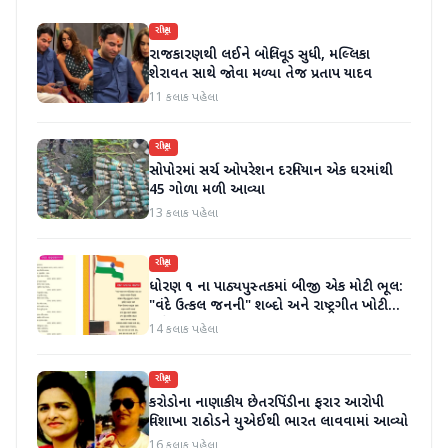
રાષ્ટ્રીય
રાજકારણથી લઈને બોલિવૂડ સુધી, મલ્લિકા
શેરાવત સાથે જોવા મળ્યા તેજ પ્રતાપ યાદવ
11 કલાક પહેલા
રાષ્ટ્રીય
સોપોરમાં સર્ચ ઓપરેશન દરમિયાન એક ઘરમાંથી
45 ગોળા મળી આવ્યા
13 કલાક પહેલા
રાષ્ટ્રીય
ધોરણ ૧ ના પાઠ્યપુસ્તકમાં બીજી એક મોટી ભૂલ:
"વંદે ઉત્કલ જનની" શબ્દો અને રાષ્ટ્રગીત ખોટી
રીતે છાપવામાં આવ્યા
14 કલાક પહેલા
રાષ્ટ્રીય
કરોડોના નાણાકીય છેતરપિંડીના ફરાર આરોપી
વિશાખા રાઠોડને યુએઈથી ભારત લાવવામાં આવ્યો
16 કલાક પહેલા