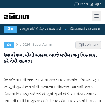
E-Paper
|
Login
પર રાહુલ ગાંધીએ કેન્દ્ર પર પ્રહાર કર્યા
બ્રેકિંગ
●
હિંમતનગરમાં રહસ્યમય વાયરસ કે ચાંદીપ
10 મે, 2026
|
Super Admin
Bookmark
રાષ્ટ્રીય
ઉત્તર પ્રદેશમાં યોગી સરકાર આજે મંત્રીમંડળનું વિસ્તરણ
કરે તેવી શક્યતા
ઉત્તર પ્રદેશમાં મંત્રી બનવાની આશા રાખતા ધારાસભ્યોના દિલ દોડી રહ્યા
છે. સૂત્રો સૂચવે છે કે યોગી સરકારના મંત્રીમંડળનો આગામી એક-બે
દિવસમાં વિસ્તરણ થઈ શકે છે. સૂત્રો સૂચવે છે કે આ વિસ્તરણમાં છ
નવા મંત્રીઓની નિમણૂક થઈ શકે છે. ઉત્તર પ્રદેશમાં ધારાસભ્યોની સંખ્યાના