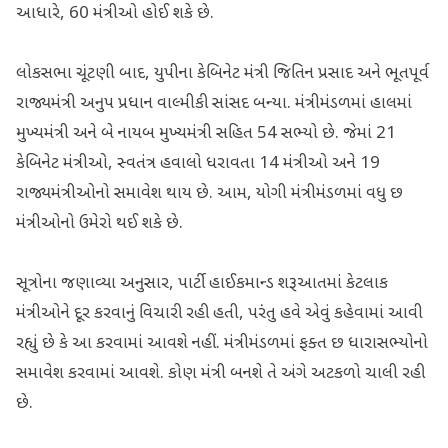
આધારે, 60 મંત્રીઓ હોઈ શકે છે.
લોકસભા ચૂંટણી બાદ, યુપીના કેબિનેટ મંત્રી જિતિન પ્રસાદ અને ભૂતપૂર્વ
રાજ્યમંત્રી અનુપ પ્રધાન વાલ્મીકી સાંસદ બન્યા. મંત્રીમંડળમાં હાલમાં
મુખ્યમંત્રી અને બે નાયબ મુખ્યમંત્રી સહિત 54 સભ્યો છે. જેમાં 21
કેબિનેટ મંત્રીઓ, સ્વતંત્ર હવાલો ધરાવતા 14 મંત્રીઓ અને 19
રાજ્યમંત્રીઓનો સમાવેશ થાય છે. આમ, યોગી મંત્રીમંડળમાં વધુ છ
મંત્રીઓનો ઉમેરો થઈ શકે છે.
સૂત્રોના જણાવ્યા અનુસાર, પાર્ટી હાઈકમાન્ડ શરૂઆતમાં કેટલાક
મંત્રીઓને દૂર કરવાનું વિચારી રહી હતી, પરંતુ હવે એવું કહેવામાં આવી
રહ્યું છે કે આ કરવામાં આવશે નહીં. મંત્રીમંડળમાં ફક્ત છ ધારાસભ્યોનો
સમાવેશ કરવામાં આવશે. કોણ મંત્રી બનશે તે અંગે અટકળો ચાલી રહી
છે.