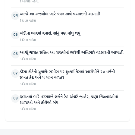
14 કલાક પહેલા
આજે આ રાજ્યોમાં ભારે પવન સાથે વરસાદની આગાહી
04
1 દિવસ પહેલા
ચાંદીના ભાવમાં વધારો, સોનું પણ મોંઘુ થયું
05
1 દિવસ પહેલા
આજે ગુજરાત સહિત આ રાજ્યોમાં ભારેથી અતિભારે વરસાદની આગાહી
06
5 દિવસ પહેલા
ડીસા કોર્ટનો ચુકાદો: સગીરા પર દુષ્કર્મ કેસમાં આરોપીને ૨૦ વર્ષની
07
સખત કેદ અને ૫ લાખ વળતર
6 દિવસ પહેલા
ગુજરાતમાં ભારે વરસાદને લઈને રેડ એલર્ટ જાહેર, ઘણા જિલ્લાઓમાં
08
શાળાઓ અને કોલેજો બંધ
5 દિવસ પહેલા