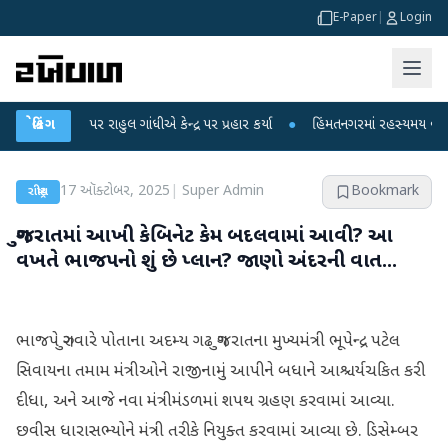
E-Paper
|
Login
ો પર રાહુલ ગાંધીએ કેન્દ્ર પર પ્રહાર કર્યા
બ્રેકિંગ
●
હિંમતનગરમાં રહસ્યમય વાયરસ કે ચાંદ
17 ઑક્ટોબર, 2025
|
Super Admin
Bookmark
રાષ્ટ્રીય
ગુજરાતમાં આખી કેબિનેટ કેમ બદલવામાં આવી? આ
વખતે ભાજપનો શું છે પ્લાન? જાણો અંદરની વાત...
ભાજપે ગુરુવારે પોતાના અદમ્ય ગઢ ગુજરાતના મુખ્યમંત્રી ભૂપેન્દ્ર પટેલ
સિવાયના તમામ મંત્રીઓને રાજીનામું આપીને બધાને આશ્ચર્યચકિત કરી
દીધા, અને આજે નવા મંત્રીમંડળમાં શપથ ગ્રહણ કરવામાં આવ્યા.
છવીસ ધારાસભ્યોને મંત્રી તરીકે નિયુક્ત કરવામાં આવ્યા છે. ડિસેમ્બર