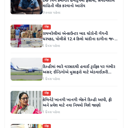
IAF વિંગ કમાન્ડર હનીટ્રેપમાં ફસાયા, સંવેદનશીલ
માહિતી લીક કરવાનો આરોપ
9 કલાક પહેલા
રાષ્ટ્રીય
રાયબરેલીમાં એન્કાઉન્ટર બાદ ચોરોની ગેંગની
ધરપકડ, પોલીસે 12.4 કિલો ચાંદીના દાગીના જપ્ત
કર્યા
1 દિવસ પહેલા
રાષ્ટ્રીય
દિલ્હીમાં ભારે વરસાદથી હવાઈ ટ્રાફિક પર ગંભીર
અસર; ઈન્ડિગોએ મુસાફરો માટે એડવાઈઝરી
જાહેર કરી
1 દિવસ પહેલા
રાષ્ટ્રીય
કેબિનેટે ખાનગી ખાનગી બેંકને દિલ્હી આપી, ફી
અને પ્રવેશ માટે નવા નિયમો વિશે જાણો
1 દિવસ પહેલા
રાષ્ટ્રીય