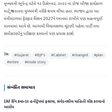
મુખ્યમંત્રી ભૂપેન્દ્ર પટેલે ૧૨ ડિસેમ્બર, ૨૦૨૨ ના રોજ બીજા કાર્યકાળ
માટે ગુજરાતના મુખ્યમંત્રી તરીકે શપથ લીધા હતા. ભાજપ દ્વારા આ
મંત્રીમંડળમાં ફેરફાર મિશન 2027ને ધ્યાનમાં રાખીને પણ મહત્વપૂર્ણ
માનવામાં આવે છે. આગામી વિધાનસભા ચૂંટણી પહેલા પાર્ટી નવા
સમીકરણોનું પરીક્ષણ કરવાનો પણ પ્રયાસ કરશે.
ટેગ્સ:
#
Gujarat
#
BJP's
#
Cabinet
#
changed
#
plan
#
entire
#
inside story
સંબંધિત સમાચાર
IAF વિંગ કમાન્ડર હનીટ્રેપમાં ફસાયા, સંવેદનશીલ માહિતી લીક કરવાનો
રાષ્ટ્રીય
આરોપ