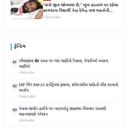
"મારો જીવ જોખમમાં છે," ભૂખ હડતાળ પર રહેલા
ઝારખંડના વિદ્યાર્થી નેતા દેવેન્દ્ર નાથ મહતોની
તબિયત ખરાબ
1 દિવસ પહેલા
ટ્રેન્ડિંગ
ખીમાણામાં જાહેર રસ્તા પર ગંદા પાણીનો નિકાલ, વેપારીઓ આકરા
01
પાણીએ
1 દિવસ પહેલા
IAF વિંગ કમાન્ડર હનીટ્રેપમાં ફસાયા, સંવેદનશીલ માહિતી લીક કરવાનો
02
આરોપ
9 કલાક પહેલા
નેનાવા-સાંચોર હાઈવે પર ખાડાઓનું સામ્રાજ્ય બિસ્માર રસ્તાથી
03
વાહનચાલકો પરેશાન
3 દિવસ પહેલા