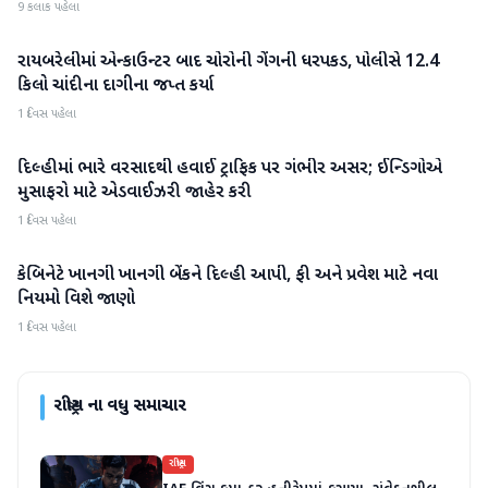
9 કલાક પહેલા
રાયબરેલીમાં એન્કાઉન્ટર બાદ ચોરોની ગેંગની ધરપકડ, પોલીસે 12.4
રાષ્ટ્રીય
કિલો ચાંદીના દાગીના જપ્ત કર્યા
1 દિવસ પહેલા
દિલ્હીમાં ભારે વરસાદથી હવાઈ ટ્રાફિક પર ગંભીર અસર; ઈન્ડિગોએ
રાષ્ટ્રીય
મુસાફરો માટે એડવાઈઝરી જાહેર કરી
1 દિવસ પહેલા
કેબિનેટે ખાનગી ખાનગી બેંકને દિલ્હી આપી, ફી અને પ્રવેશ માટે નવા
રાષ્ટ્રીય
નિયમો વિશે જાણો
1 દિવસ પહેલા
રાષ્ટ્રીય
ના વધુ સમાચાર
રાષ્ટ્રીય