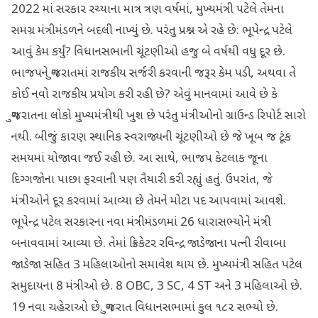
2022 માં સરકાર રચ્યાના માત્ર ત્રણ વર્ષમાં, મુખ્યમંત્રી પટેલે તેમના
સમગ્ર મંત્રીમંડળને બદલી નાખ્યું છે. પરંતુ પ્રશ્ન એ રહે છે: ભૂપેન્દ્ર પટેલે
આવું કેમ કર્યું? વિધાનસભાની ચૂંટણીઓ હજુ બે વર્ષથી વધુ દૂર છે.
ભાજપને ગુજરાતમાં રાજકીય સર્જરી કરવાની જરૂર કેમ પડી, અથવા તે
કોઈ નવો રાજકીય પ્રયોગ કરી રહી છે? એવું માનવામાં આવે છે કે
ગુજરાતના લોકો મુખ્યમંત્રીથી ખુશ છે પરંતુ મંત્રીઓનો ગ્રાઉન્ડ રિપોર્ટ સારો
નથી. બીજું કારણ સ્થાનિક સ્વરાજ્યની ચૂંટણીઓ છે જે ખૂબ જ ટૂંક
સમયમાં યોજાવા જઈ રહી છે. આ સાથે, ભાજપ કેટલાક જૂના
દિગ્ગજોના પાછા ફરવાની પણ તૈયારી કરી રહ્યું હતું. ઉપરાંત, જે
મંત્રીઓને દૂર કરવામાં આવ્યા છે તેમને મોટા પદ આપવામાં આવશે.
ભૂપેન્દ્ર પટેલ સરકારના નવા મંત્રીમંડળમાં 26 ધારાસભ્યોને મંત્રી
બનાવવામાં આવ્યા છે. તેમાં ક્રિકેટર રવિન્દ્ર જાડેજાના પત્ની રીવાબા
જાડેજા સહિત 3 મહિલાઓનો સમાવેશ થાય છે. મુખ્યમંત્રી સહિત પટેલ
સમુદાયના 8 મંત્રીઓ છે. 8 OBC, 3 SC, 4 ST અને 3 મહિલાઓ છે.
19 નવા ચહેરાઓ છે. ગુજરાત વિધાનસભામાં કુલ ૧૮૨ સભ્યો છે.