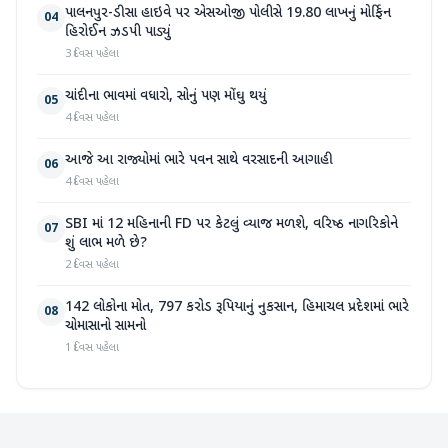
પાલનપુર-ડીસા હાઇવે પર એસઓજી પોલીસે 19.80 લાખનું મોર્ફિન
04
હિરોઈન ઝડપી પાડ્યું
3 દિવસ પહેલા
ચાંદીના ભાવમાં વધારો, સોનું પણ મોંઘુ થયું
05
4 દિવસ પહેલા
આજે આ રાજ્યોમાં ભારે પવન સાથે વરસાદની આગાહી
06
4 દિવસ પહેલા
SBI માં 12 મહિનાની FD પર કેટલું વ્યાજ મળશે, વરિષ્ઠ નાગરિકોને
07
શું લાભ મળે છે?
2 દિવસ પહેલા
142 લોકોના મોત, 797 કરોડ રૂપિયાનું નુકસાન, હિમાચલ પ્રદેશમાં ભારે
08
ચોમાસાનો સામનો
1 દિવસ પહેલા