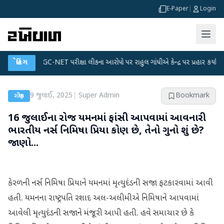
E-Paper
|
Login
●
UGC-NET પરીક્ષા લીકના આરોપો પર રાહુલ ગાંધીએ કેન્દ્ર પર પ્રહાર કર્યા
બ્રેકિંગ
●
હિંમ
9 જુલાઈ, 2025
|
Super Admin
Bookmark
રાષ્ટ્રીય
16 જુલાઈના રોજ યમનમાં ફાંસી આપવામાં આવનારી
ભારતીય નર્સ નિમિષા પ્રિયા કોણ છે, તેનો ગુનો શું છે?
જાણો...
કેરળની નર્સ નિમિષા પ્રિયાને યમનમાં મૃત્યુદંડની સજા ફટકારવામાં આવી
હતી. યમનના રાષ્ટ્રપતિ રશાદ અલ-અલીમીએ નિમિષાને આપવામાં
આવેલી મૃત્યુદંડની સજાને મંજૂરી આપી હતી. હવે સમાચાર છે કે