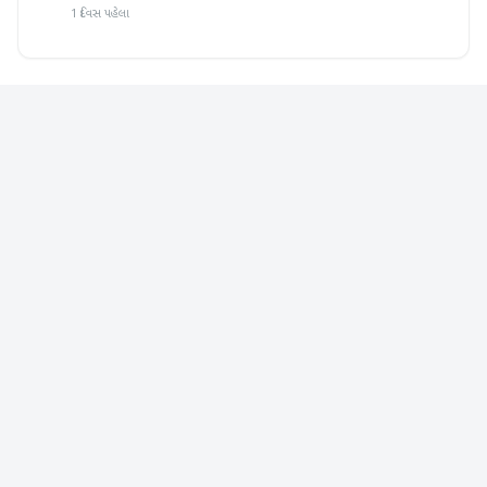
1 દિવસ પહેલા