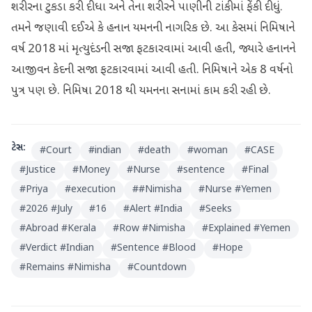
શરીરના ટુકડા કરી દીધા અને તેના શરીરને પાણીની ટાંકીમાં ફેંકી દીધું.
તમને જણાવી દઈએ કે હનાન યમનની નાગરિક છે. આ કેસમાં નિમિષાને
વર્ષ 2018 માં મૃત્યુદંડની સજા ફટકારવામાં આવી હતી, જ્યારે હનાનને
આજીવન કેદની સજા ફટકારવામાં આવી હતી. નિમિષાને એક 8 વર્ષનો
પુત્ર પણ છે. નિમિષા 2018 થી યમનના સનામાં કામ કરી રહી છે.
ટેગ્સ:
#
Court
#
indian
#
death
#
woman
#
CASE
#
Justice
#
Money
#
Nurse
#
sentence
#
Final
#
Priya
#
execution
#
#Nimisha
#
Nurse #Yemen
#
2026 #July
#
16
#
Alert #India
#
Seeks
#
Abroad #Kerala
#
Row #Nimisha
#
Explained #Yemen
#
Verdict #Indian
#
Sentence #Blood
#
Hope
#
Remains #Nimisha
#
Countdown