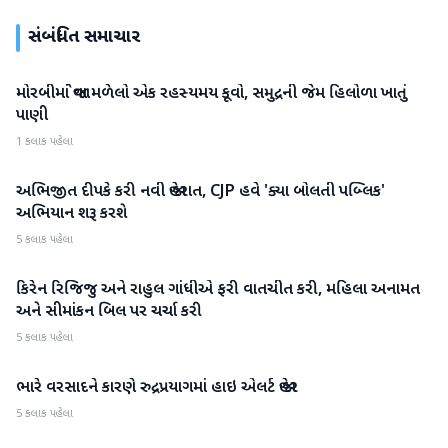
સંબંધિત સમાચાર
મોરબીમાં જોવા મળેલો એક રહસ્યમય કૂવો, સમુદ્રની જેમ હિલોળા ખાતું
રાષ્ટ્રીય
પાણી
1 કલાક પહેલા
અભિજીત દીપકે કરી નવી જાહેરાત, CJP હવે 'ક્યા બોલતી પબ્લિક'
રાષ્ટ્રીય
અભિયાન શરૂ કરશે
5 કલાક પહેલા
કિરેન રિજિજુ અને રાહુલ ગાંધીએ ફરી વાતચીત કરી, મહિલા અનામત
રાષ્ટ્રીય
અને સીમાંકન બિલ પર ચર્ચા કરી
5 કલાક પહેલા
ભારે વરસાદને કારણે રુદ્રપ્રયાગમાં હાઇ એલર્ટ જાહેર
રાષ્ટ્રીય
5 કલાક પહેલા