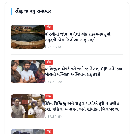
રાષ્ટ્રીય
ના વધુ સમાચાર
રાષ્ટ્રીય
મોરબીમાં જોવા મળેલો એક રહસ્યમય કૂવો,
સમુદ્રની જેમ હિલોળા ખાતું પાણી
1 કલાક પહેલા
રાષ્ટ્રીય
અભિજીત દીપકે કરી નવી જાહેરાત, CJP હવે 'ક્યા
બોલતી પબ્લિક' અભિયાન શરૂ કરશે
5 કલાક પહેલા
રાષ્ટ્રીય
કિરેન રિજિજુ અને રાહુલ ગાંધીએ ફરી વાતચીત
કરી, મહિલા અનામત અને સીમાંકન બિલ પર ચર્ચા
કરી
5 કલાક પહેલા
રાષ્ટ્રીય