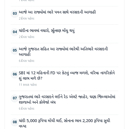
1 દિવસ પહેલા
આજે આ રાજ્યોમાં ભારે પવન સાથે વરસાદની આગાહી
03
2 દિવસ પહેલા
ચાંદીના ભાવમાં વધારો, સોનું પણ મોંઘુ થયું
04
2 દિવસ પહેલા
આજે ગુજરાત સહિત આ રાજ્યોમાં ભારેથી અતિભારે વરસાદની
05
આગાહી
6 દિવસ પહેલા
SBI માં 12 મહિનાની FD પર કેટલું વ્યાજ મળશે, વરિષ્ઠ નાગરિકોને
06
શું લાભ મળે છે?
11 કલાક પહેલા
ગુજરાતમાં ભારે વરસાદને લઈને રેડ એલર્ટ જાહેર, ઘણા જિલ્લાઓમાં
07
શાળાઓ અને કોલેજો બંધ
6 દિવસ પહેલા
ચાંદી 5,000 રૂપિયા મોંઘી થઈ, સોનાના ભાવ 2,200 રૂપિયા સુધી
08
વધ્યા