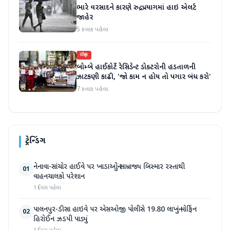
ભારે વરસાદને કારણે રુદ્રપ્રયાગમાં હાઇ એલર્ટ
જાહેર
5 કલાક પહેલા
રાષ્ટ્રીય
બોમ્બે હાઈકોર્ટે રેસિડેન્ટ ડોક્ટરોની હડતાળની
ઝાટકણી કાઢી, 'જો કામ ન હોય તો પગાર બંધ કરો'
7 કલાક પહેલા
ટ્રેન્ડિંગ
નેનાવા-સાંચોર હાઈવે પર ખાડાઓનું સામ્રાજ્ય બિસ્માર રસ્તાથી
01
વાહનચાલકો પરેશાન
1 દિવસ પહેલા
પાલનપુર-ડીસા હાઇવે પર એસઓજી પોલીસે 19.80 લાખનું મોર્ફિન
02
હિરોઈન ઝડપી પાડ્યું