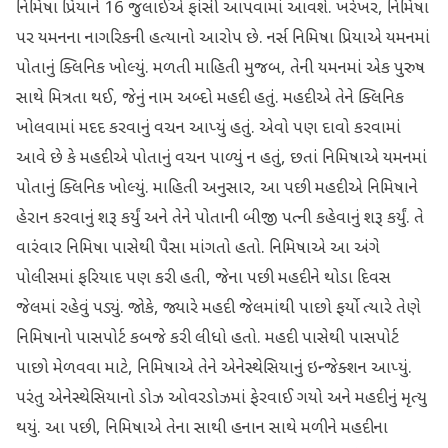
નિમિષા પ્રિયાને 16 જુલાઈએ ફાંસી આપવામાં આવશે. ખરેખર, નિમિષા
પર યમનના નાગરિકની હત્યાનો આરોપ છે. નર્સ નિમિષા પ્રિયાએ યમનમાં
પોતાનું ક્લિનિક ખોલ્યું. મળતી માહિતી મુજબ, તેની યમનમાં એક પુરુષ
સાથે મિત્રતા થઈ, જેનું નામ અબ્દો મહદી હતું. મહદીએ તેને ક્લિનિક
ખોલવામાં મદદ કરવાનું વચન આપ્યું હતું. એવો પણ દાવો કરવામાં
આવે છે કે મહદીએ પોતાનું વચન પાળ્યું ન હતું, છતાં નિમિષાએ યમનમાં
પોતાનું ક્લિનિક ખોલ્યું. માહિતી અનુસાર, આ પછી મહદીએ નિમિષાને
હેરાન કરવાનું શરૂ કર્યું અને તેને પોતાની બીજી પત્ની કહેવાનું શરૂ કર્યું. તે
વારંવાર નિમિષા પાસેથી પૈસા માંગતો હતો. નિમિષાએ આ અંગે
પોલીસમાં ફરિયાદ પણ કરી હતી, જેના પછી મહદીને થોડા દિવસ
જેલમાં રહેવું પડ્યું. જોકે, જ્યારે મહદી જેલમાંથી પાછો ફર્યો ત્યારે તેણે
નિમિષાનો પાસપોર્ટ કબજે કરી લીધો હતો. મહદી પાસેથી પાસપોર્ટ
પાછો મેળવવા માટે, નિમિષાએ તેને એનેસ્થેસિયાનું ઇન્જેક્શન આપ્યું.
પરંતુ એનેસ્થેસિયાનો ડોઝ ઓવરડોઝમાં ફેરવાઈ ગયો અને મહદીનું મૃત્યુ
થયું. આ પછી, નિમિષાએ તેના સાથી હનાન સાથે મળીને મહદીના